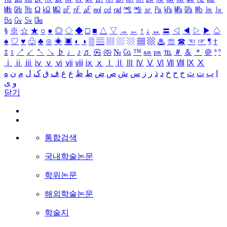
㎒
㎓
㎔
Ω
㏀
㏁
㎊
㎋
㎌
㏖
㏅
㎭
㎮
㎯
㏛
㎩
㎪
㎫
㎬
㏝
㏐
㏓
㏃
㏉
㏜
㏆
§
※
☆
★
○
●
◎
◇
◆
□
■
△
▽
→
←
↑
↓
↔
〓
◁
◀
▷
▶
♤
♠
♡
♥
♧
♣
⊙
◈
▣
◐
◑
▒
▤
▥
▨
▧
▦
▩
♨
☏
☎
☜
☞
¶
†
‡
↕
↗
↙
↖
↘
♭
♩
♪
♬
㉿
㈜
№
㏇
™
㏂
㏘
℡
＃
＆
＊
＠
ª
º
ⅰ
ⅱ
ⅲ
ⅳ
ⅴ
ⅵ
ⅶ
ⅷ
ⅸ
ⅹ
Ⅰ
Ⅱ
Ⅲ
Ⅳ
Ⅴ
Ⅵ
Ⅶ
Ⅷ
Ⅸ
Ⅹ
ا
ب
ت
ث
ج
ح
خ
د
ذ
ر
ز
س
ش
ص
ض
ط
ظ
ع
غ
ف
ق
ک
ل
م
ن
ه
و
ی
닫기
통합검색
국내학술논문
학위논문
해외학술논문
학술지