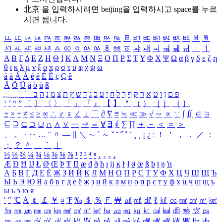
北京 을 입력하시려면
beijing
을 입력하시고 space를 누르
시면 됩니다.
ㅥ
ㅦ
ㅧ
ㅨ
ㅩ
ㅪ
ㅫ
ㅬ
ㅭ
ㅮ
ㅯ
ㅰ
ㅱ
ㅲ
ㅳ
ㅴ
ㅵ
ㅶ
ㅷ
ㅸ
ㅹ
ㅺ
ㅻ
ㅼ
ㅽ
ㅾ
ㅿ
ㆀ
ㆁ
ㆂ
ㆃ
ㆄ
ㆅ
ㆆ
ㆇ
ㆈ
ㆉ
ㆊ
ㆋ
ㆌ
ㆍ
ㆎ
Α
Β
Γ
Δ
Ε
Ζ
Η
Θ
Ι
Κ
Λ
Μ
Ν
Ξ
Ο
Π
Ρ
Σ
Τ
Υ
Φ
Χ
Ψ
Ω
α
β
γ
δ
ε
ζ
η
θ
ι
κ
λ
μ
ν
ξ
ο
π
ρ
σ
τ
υ
φ
χ
ψ
ω
á
à
Á
À
é
è
É
È
ç
Ç
ê
Ä
Ö
Ü
ä
ö
ü
ß
ְ
ֳ
ֲ
ֱ
ָ
ַ
ֵ
ֶ
ִ
ֹ
ּ
ֻ
ׂ
ׁ
ּ
ב
ה
נ
מ
צ
ת
ץ
ש
ד
ג
כ
ע
י
ח
ל
ך
ף
ק
ר
א
ט
ו
ן
ם
פ
‘
’
“
”
〔
〕
〈
〉
「
」
『
』
【
】
＂
（
）
［
］
｛
｝
±
×
÷
≠
≤
≥
∞
∴
♂
♀
∠
⊥
⌒
∂
∇
≡
≒
≪
≫
√
∽
∝
∵
∫
∬
∈
∋
⊆
⊇
⊂
⊃
∪
∩
∧
∨
￢
⇒
⇔
∀
∃
∮
∑
∏
＋
－
＜
＝
＞
、
。
·
‥
…
¨
〃
―
∥
＼
∼
´
～
ˇ
˘
˝
˚
˙
¸
˛
¡
¿
ː
！
＇
，
．
／
：
；
？
＾
＿
｀
｜
½
⅓
⅔
¼
¾
⅛
⅜
⅝
⅞
¹
²
³
⁴
ⁿ
₁
₂
₃
₄
Æ
Ð
Ħ
Ĳ
Ł
Ø
Œ
Þ
Ŧ
Ŋ
æ
đ
ð
ħ
ı
ĳ
ĸ
ŀ
ł
ø
œ
ß
þ
ŧ
ŋ
ŉ
А
Б
В
Г
Д
Е
Ё
Ж
З
И
Й
К
Л
М
Н
О
П
Р
С
Т
У
Ф
Х
Ц
Ч
Ш
Щ
Ъ
Ы
Ь
Э
Ю
Я
а
б
в
г
д
е
ё
ж
з
и
й
к
л
м
н
о
п
р
с
т
у
ф
х
ц
ч
ш
щ
ъ
ы
ь
э
ю
я
′
″
℃
Å
￠
￡
￥
¤
℉
‰
＄
％
Ｆ
￦
㎕
㎖
㎗
ℓ
㎘
㏄
㎣
㎤
㎥
㎦
㎙
㎚
㎛
㎜
㎝
㎞
㎟
㎠
㎡
㎢
㏊
㎍
㎎
㎏
㏏
㎈
㎉
㏈
㎧
㎨
㎰
㎱
㎲
㎳
㎴
㎵
㎶
㎷
㎸
㎹
㎀
㎁
㎂
㎃
㎄
㎺
㎻
㎽
㎾
㎿
㎐
㎑