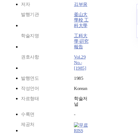
저자
김부웅
발행기관
釜山大
學校 工
科大學
학술지명
工科大
學 硏究
報告
권호사항
Vol.29
No.-
[1985]
발행연도
1985
작성언어
Korean
자료형태
학술저
널
수록면
-
제공처
RISS