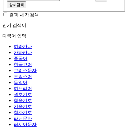
상세검색
결과 내 재검색
인기 검색어
다국어 입력
히라가나
가타카나
중국어
한글고어
그리스문자
프랑스어
독일어
히브리어
괄호기호
학술기호
기술기호
첨자기호
라틴문자
러시아문자