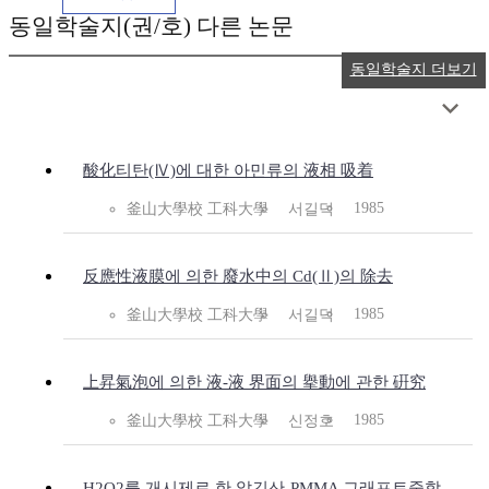
동일학술지(권/호) 다른 논문
동일학술지 더보기
酸化티탄(Ⅳ)에 대한 아민류의 液相 吸着
1985
釜山大學校 工科大學
서길덕
反應性液膜에 의한 廢水中의 Cd(Ⅱ)의 除去
1985
釜山大學校 工科大學
서길덕
上昇氣泡에 의한 液-液 界面의 擧動에 관한 硏究
1985
釜山大學校 工科大學
신정호
H2O2를 개시제로 한 알긴산-PMMA 그래프트중합