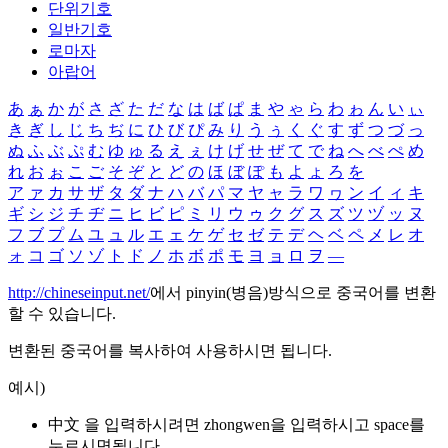
단위기호
일반기호
로마자
아랍어
あ
ぁ
か
が
さ
ざ
た
だ
な
は
ば
ぱ
ま
や
ゃ
ら
わ
ゎ
ん
い
ぃ
き
ぎ
し
じ
ち
ぢ
に
ひ
び
ぴ
み
り
う
ぅ
く
ぐ
す
ず
つ
づ
っ
ぬ
ふ
ぶ
ぷ
む
ゆ
ゅ
る
え
ぇ
け
げ
せ
ぜ
て
で
ね
へ
べ
ぺ
め
れ
お
ぉ
こ
ご
そ
ぞ
と
ど
の
ほ
ぼ
ぽ
も
よ
ょ
ろ
を
ア
ァ
カ
サ
ザ
タ
ダ
ナ
ハ
バ
パ
マ
ヤ
ャ
ラ
ワ
ヮ
ン
イ
ィ
キ
ギ
シ
ジ
チ
ヂ
ニ
ヒ
ビ
ピ
ミ
リ
ウ
ゥ
ク
グ
ス
ズ
ツ
ヅ
ッ
ヌ
フ
ブ
プ
ム
ユ
ュ
ル
エ
ェ
ケ
ゲ
セ
ゼ
テ
デ
ヘ
ベ
ペ
メ
レ
オ
ォ
コ
ゴ
ソ
ゾ
ト
ド
ノ
ホ
ボ
ポ
モ
ヨ
ョ
ロ
ヲ
―
http://chineseinput.net/
에서 pinyin(병음)방식으로 중국어를 변환
할 수 있습니다.
변환된 중국어를 복사하여 사용하시면 됩니다.
예시)
中文 을 입력하시려면
zhongwen
을 입력하시고 space를
누르시면됩니다.