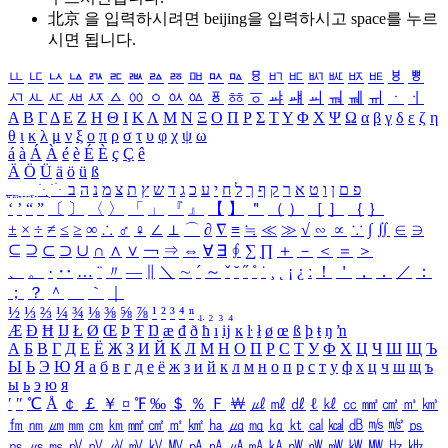
北京 을 입력하시려면
beijing
을 입력하시고 space를 누르
시면 됩니다.
ㅥ
ㅦ
ㅧ
ㅨ
ㅩ
ㅪ
ㅫ
ㅬ
ㅭ
ㅮ
ㅯ
ㅰ
ㅱ
ㅲ
ㅳ
ㅴ
ㅵ
ㅶ
ㅷ
ㅸ
ㅹ
ㅺ
ㅻ
ㅼ
ㅽ
ㅾ
ㅿ
ㆀ
ㆁ
ㆂ
ㆃ
ㆄ
ㆅ
ㆆ
ㆇ
ㆈ
ㆉ
ㆊ
ㆋ
ㆌ
ㆍ
ㆎ
Α
Β
Γ
Δ
Ε
Ζ
Η
Θ
Ι
Κ
Λ
Μ
Ν
Ξ
Ο
Π
Ρ
Σ
Τ
Υ
Φ
Χ
Ψ
Ω
α
β
γ
δ
ε
ζ
η
θ
ι
κ
λ
μ
ν
ξ
ο
π
ρ
σ
τ
υ
φ
χ
ψ
ω
á
à
Á
À
é
è
É
È
ç
Ç
ê
Ä
Ö
Ü
ä
ö
ü
ß
ְ
ֳ
ֲ
ֱ
ָ
ַ
ֵ
ֶ
ִ
ֹ
ּ
ֻ
ׂ
ׁ
ּ
ב
ה
נ
מ
צ
ת
ץ
ש
ד
ג
כ
ע
י
ח
ל
ך
ף
ק
ר
א
ט
ו
ן
ם
פ
‘
’
“
”
〔
〕
〈
〉
「
」
『
』
【
】
＂
（
）
［
］
｛
｝
±
×
÷
≠
≤
≥
∞
∴
♂
♀
∠
⊥
⌒
∂
∇
≡
≒
≪
≫
√
∽
∝
∵
∫
∬
∈
∋
⊆
⊇
⊂
⊃
∪
∩
∧
∨
￢
⇒
⇔
∀
∃
∮
∑
∏
＋
－
＜
＝
＞
、
。
·
‥
…
¨
〃
―
∥
＼
∼
´
～
ˇ
˘
˝
˚
˙
¸
˛
¡
¿
ː
！
＇
，
．
／
：
；
？
＾
＿
｀
｜
½
⅓
⅔
¼
¾
⅛
⅜
⅝
⅞
¹
²
³
⁴
ⁿ
₁
₂
₃
₄
Æ
Ð
Ħ
Ĳ
Ł
Ø
Œ
Þ
Ŧ
Ŋ
æ
đ
ð
ħ
ı
ĳ
ĸ
ŀ
ł
ø
œ
ß
þ
ŧ
ŋ
ŉ
А
Б
В
Г
Д
Е
Ё
Ж
З
И
Й
К
Л
М
Н
О
П
Р
С
Т
У
Ф
Х
Ц
Ч
Ш
Щ
Ъ
Ы
Ь
Э
Ю
Я
а
б
в
г
д
е
ё
ж
з
и
й
к
л
м
н
о
п
р
с
т
у
ф
х
ц
ч
ш
щ
ъ
ы
ь
э
ю
я
′
″
℃
Å
￠
￡
￥
¤
℉
‰
＄
％
Ｆ
￦
㎕
㎖
㎗
ℓ
㎘
㏄
㎣
㎤
㎥
㎦
㎙
㎚
㎛
㎜
㎝
㎞
㎟
㎠
㎡
㎢
㏊
㎍
㎎
㎏
㏏
㎈
㎉
㏈
㎧
㎨
㎰
㎱
㎲
㎳
㎴
㎵
㎶
㎷
㎸
㎹
㎀
㎁
㎂
㎃
㎄
㎺
㎻
㎽
㎾
㎿
㎐
㎑