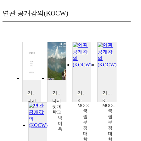
연관 공개강의(KOCW)
기후변화와 녹색에너지
기후변화와 녹색에너지
기후변화와 에너지 선택문제
기후변화와 에너지 선택문제
K-
K-
나사
나사
MOOC
MOOC
렛대
렛대
국
국
학교
학교
립
립
박
박
부
부
미
미
경
경
옥
옥
대
대
학
학