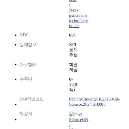
;
Next-
generation
technology
trends
KDC
004
등재정보
KCI
등재
후보
자료형태
학술
저널
수록면
8-
15(8
쪽)
DOI식별코드
http://dx.doi.org/10.23153/AI-
Science.2024.3.4.008
제공처
ScienceON
,