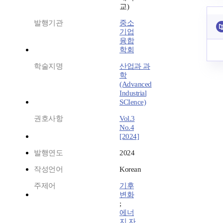
교)
발행기관
중소
기업
융합
학회
학술지명
산업과 과
학
(Advanced
Industrial
SCIence)
권호사항
Vol.3
No.4
[2024]
발행연도
2024
작성언어
Korean
주제어
기후
변화
;
에너
지 자