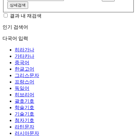
상세검색
결과 내 재검색
인기 검색어
다국어 입력
히라가나
가타카나
중국어
한글고어
그리스문자
프랑스어
독일어
히브리어
괄호기호
학술기호
기술기호
첨자기호
라틴문자
러시아문자