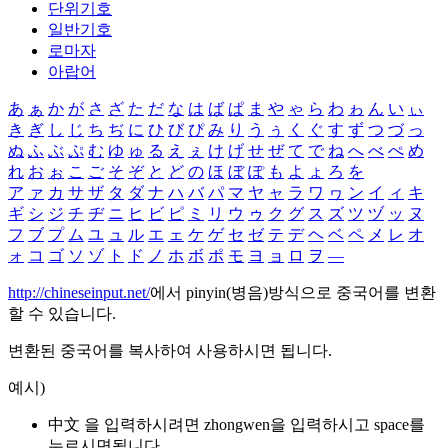
단위기호
일반기호
로마자
아랍어
あ
ぁ
か
が
さ
ざ
た
だ
な
は
ば
ぱ
ま
や
ゃ
ら
わ
ゎ
ん
い
ぃ
き
ぎ
し
じ
ち
ぢ
に
ひ
び
ぴ
み
り
う
ぅ
く
ぐ
す
ず
つ
づ
っ
ぬ
ふ
ぶ
ぷ
む
ゆ
ゅ
る
え
ぇ
け
げ
せ
ぜ
て
で
ね
へ
べ
ぺ
め
れ
お
ぉ
こ
ご
そ
ぞ
と
ど
の
ほ
ぼ
ぽ
も
よ
ょ
ろ
を
ア
ァ
カ
サ
ザ
タ
ダ
ナ
ハ
バ
パ
マ
ヤ
ャ
ラ
ワ
ヮ
ン
イ
ィ
キ
ギ
シ
ジ
チ
ヂ
ニ
ヒ
ビ
ピ
ミ
リ
ウ
ゥ
ク
グ
ス
ズ
ツ
ヅ
ッ
ヌ
フ
ブ
プ
ム
ユ
ュ
ル
エ
ェ
ケ
ゲ
セ
ゼ
テ
デ
ヘ
ベ
ペ
メ
レ
オ
ォ
コ
ゴ
ソ
ゾ
ト
ド
ノ
ホ
ボ
ポ
モ
ヨ
ョ
ロ
ヲ
―
http://chineseinput.net/
에서 pinyin(병음)방식으로 중국어를 변환
할 수 있습니다.
변환된 중국어를 복사하여 사용하시면 됩니다.
예시)
中文 을 입력하시려면
zhongwen
을 입력하시고 space를
누르시면됩니다.