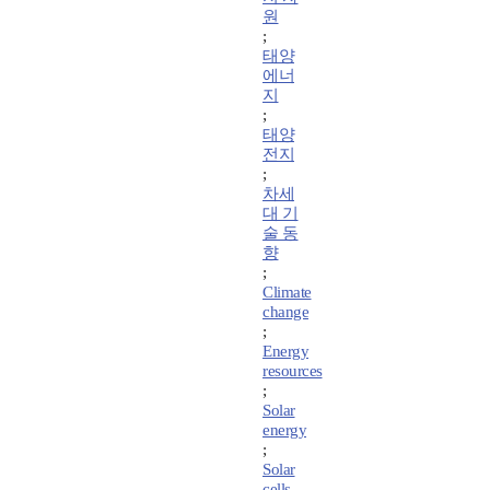
원
;
태양
에너
지
;
태양
전지
;
차세
대 기
술 동
향
;
Climate
change
;
Energy
resources
;
Solar
energy
;
Solar
cells