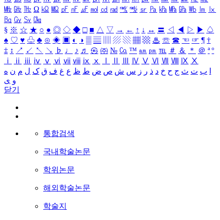
㎒
㎓
㎔
Ω
㏀
㏁
㎊
㎋
㎌
㏖
㏅
㎭
㎮
㎯
㏛
㎩
㎪
㎫
㎬
㏝
㏐
㏓
㏃
㏉
㏜
㏆
§
※
☆
★
○
●
◎
◇
◆
□
■
△
▽
→
←
↑
↓
↔
〓
◁
◀
▷
▶
♤
♠
♡
♥
♧
♣
⊙
◈
▣
◐
◑
▒
▤
▥
▨
▧
▦
▩
♨
☏
☎
☜
☞
¶
†
‡
↕
↗
↙
↖
↘
♭
♩
♪
♬
㉿
㈜
№
㏇
™
㏂
㏘
℡
＃
＆
＊
＠
ª
º
ⅰ
ⅱ
ⅲ
ⅳ
ⅴ
ⅵ
ⅶ
ⅷ
ⅸ
ⅹ
Ⅰ
Ⅱ
Ⅲ
Ⅳ
Ⅴ
Ⅵ
Ⅶ
Ⅷ
Ⅸ
Ⅹ
ا
ب
ت
ث
ج
ح
خ
د
ذ
ر
ز
س
ش
ص
ض
ط
ظ
ع
غ
ف
ق
ک
ل
م
ن
ه
و
ی
닫기
통합검색
국내학술논문
학위논문
해외학술논문
학술지