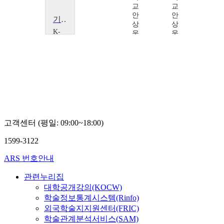
교
교
안
안
기후변화와 지속가능발전
상
상
K-
욱
욱
MOOC
부
산
대
학
교
이
준
이
고객센터 (평일: 09:00~18:00)
1599-3122
ARS 번호안내
관련누리집
대학공개강의(KOCW)
학술정보통계시스템(Rinfo)
외국학술지지원센터(FRIC)
학술관계분석서비스(SAM)