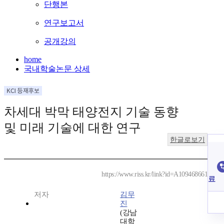
단행본
연구보고서
공개강의
home
국내학술논문 상세
차세대 박막 태양전지 기술 동향
및 미래 기술에 대한 연구
한글로보기
https://www.riss.kr/link?id=A109468661
료
저자
김무
진
(강남
대학