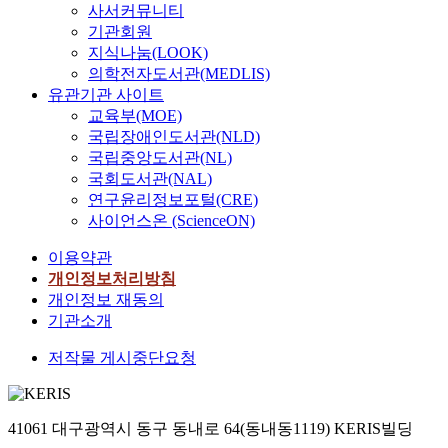
사서커뮤니티
기관회원
지식나눔(LOOK)
의학전자도서관(MEDLIS)
유관기관 사이트
교육부(MOE)
국립장애인도서관(NLD)
국립중앙도서관(NL)
국회도서관(NAL)
연구윤리정보포털(CRE)
사이언스온 (ScienceON)
이용약관
개인정보처리방침
개인정보 재동의
기관소개
저작물 게시중단요청
41061 대구광역시 동구 동내로 64(동내동1119) KERIS빌딩