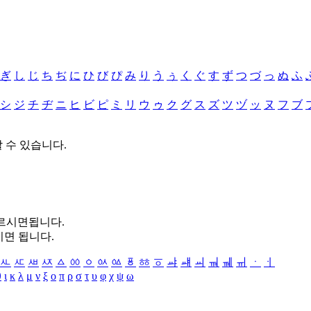
ぎ
し
じ
ち
ぢ
に
ひ
び
ぴ
み
り
う
ぅ
く
ぐ
す
ず
つ
づ
っ
ぬ
ふ
シ
ジ
チ
ヂ
ニ
ヒ
ビ
ピ
ミ
リ
ウ
ゥ
ク
グ
ス
ズ
ツ
ヅ
ッ
ヌ
フ
ブ
할 수 있습니다.
누르시면됩니다.
시면 됩니다.
ㅻ
ㅼ
ㅽ
ㅾ
ㅿ
ㆀ
ㆁ
ㆂ
ㆃ
ㆄ
ㆅ
ㆆ
ㆇ
ㆈ
ㆉ
ㆊ
ㆋ
ㆌ
ㆍ
ㆎ
θ
ι
κ
λ
μ
ν
ξ
ο
π
ρ
σ
τ
υ
φ
χ
ψ
ω