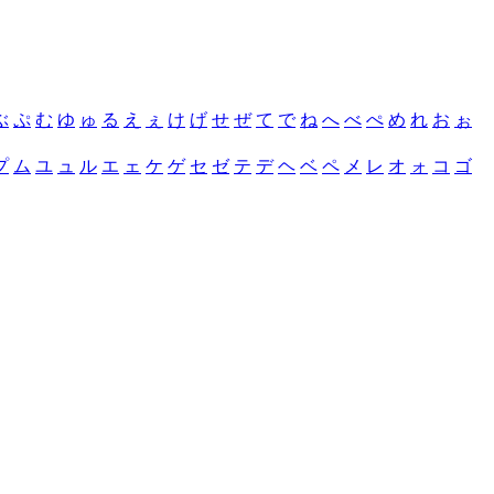
ぶ
ぷ
む
ゆ
ゅ
る
え
ぇ
け
げ
せ
ぜ
て
で
ね
へ
べ
ぺ
め
れ
お
ぉ
プ
ム
ユ
ュ
ル
エ
ェ
ケ
ゲ
セ
ゼ
テ
デ
ヘ
ベ
ペ
メ
レ
オ
ォ
コ
ゴ