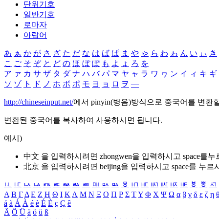
단위기호
일반기호
로마자
아랍어
あ
ぁ
か
が
さ
ざ
た
だ
な
は
ば
ぱ
ま
や
ゃ
ら
わ
ゎ
ん
い
ぃ
き
こ
ご
そ
ぞ
と
ど
の
ほ
ぼ
ぽ
も
よ
ょ
ろ
を
ア
ァ
カ
サ
ザ
タ
ダ
ナ
ハ
バ
パ
マ
ヤ
ャ
ラ
ワ
ヮ
ン
イ
ィ
キ
ギ
ソ
ゾ
ト
ド
ノ
ホ
ボ
ポ
モ
ヨ
ョ
ロ
ヲ
―
http://chineseinput.net/
에서 pinyin(병음)방식으로 중국어를 변환
변환된 중국어를 복사하여 사용하시면 됩니다.
예시)
中文 을 입력하시려면
zhongwen
을 입력하시고 space를
北京 을 입력하시려면
beijing
을 입력하시고 space를 누르
ㅥ
ㅦ
ㅧ
ㅨ
ㅩ
ㅪ
ㅫ
ㅬ
ㅭ
ㅮ
ㅯ
ㅰ
ㅱ
ㅲ
ㅳ
ㅴ
ㅵ
ㅶ
ㅷ
ㅸ
ㅹ
ㅺ
Α
Β
Γ
Δ
Ε
Ζ
Η
Θ
Ι
Κ
Λ
Μ
Ν
Ξ
Ο
Π
Ρ
Σ
Τ
Υ
Φ
Χ
Ψ
Ω
α
β
γ
δ
ε
ζ
η
á
à
Á
À
é
è
É
È
ç
Ç
ê
Ä
Ö
Ü
ä
ö
ü
ß