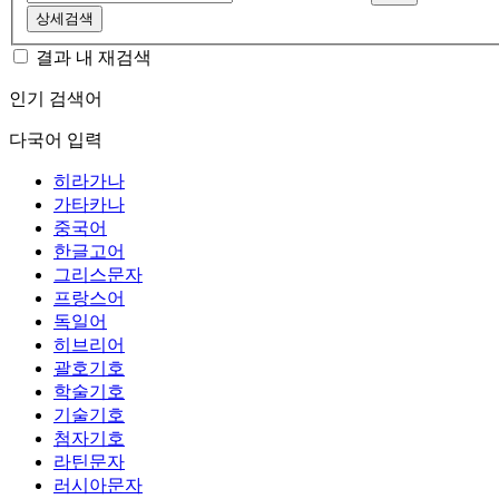
상세검색
결과 내 재검색
인기 검색어
다국어 입력
히라가나
가타카나
중국어
한글고어
그리스문자
프랑스어
독일어
히브리어
괄호기호
학술기호
기술기호
첨자기호
라틴문자
러시아문자