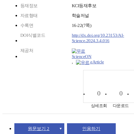
등재정보
KCI등재후보
자료형태
학술저널
수록면
16-22(7쪽)
DOI식별코드
http://dx.doi.org/10.23153/AI-
Science.2024.3.4.016
제공처
ScienceON
,
eArticle
0
0
상세조회
다운로드
원문보기 2
인용하기