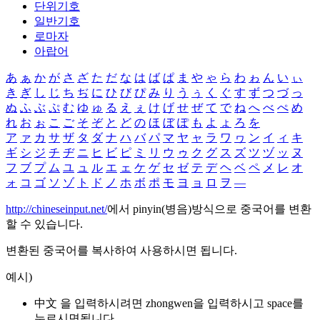
단위기호
일반기호
로마자
아랍어
あ
ぁ
か
が
さ
ざ
た
だ
な
は
ば
ぱ
ま
や
ゃ
ら
わ
ゎ
ん
い
ぃ
き
ぎ
し
じ
ち
ぢ
に
ひ
び
ぴ
み
り
う
ぅ
く
ぐ
す
ず
つ
づ
っ
ぬ
ふ
ぶ
ぷ
む
ゆ
ゅ
る
え
ぇ
け
げ
せ
ぜ
て
で
ね
へ
べ
ぺ
め
れ
お
ぉ
こ
ご
そ
ぞ
と
ど
の
ほ
ぼ
ぽ
も
よ
ょ
ろ
を
ア
ァ
カ
サ
ザ
タ
ダ
ナ
ハ
バ
パ
マ
ヤ
ャ
ラ
ワ
ヮ
ン
イ
ィ
キ
ギ
シ
ジ
チ
ヂ
ニ
ヒ
ビ
ピ
ミ
リ
ウ
ゥ
ク
グ
ス
ズ
ツ
ヅ
ッ
ヌ
フ
ブ
プ
ム
ユ
ュ
ル
エ
ェ
ケ
ゲ
セ
ゼ
テ
デ
ヘ
ベ
ペ
メ
レ
オ
ォ
コ
ゴ
ソ
ゾ
ト
ド
ノ
ホ
ボ
ポ
モ
ヨ
ョ
ロ
ヲ
―
http://chineseinput.net/
에서 pinyin(병음)방식으로 중국어를 변환
할 수 있습니다.
변환된 중국어를 복사하여 사용하시면 됩니다.
예시)
中文 을 입력하시려면
zhongwen
을 입력하시고 space를
누르시면됩니다.