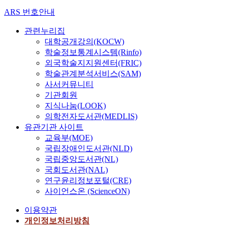
ARS 번호안내
관련누리집
대학공개강의(KOCW)
학술정보통계시스템(Rinfo)
외국학술지지원센터(FRIC)
학술관계분석서비스(SAM)
사서커뮤니티
기관회원
지식나눔(LOOK)
의학전자도서관(MEDLIS)
유관기관 사이트
교육부(MOE)
국립장애인도서관(NLD)
국립중앙도서관(NL)
국회도서관(NAL)
연구윤리정보포털(CRE)
사이언스온 (ScienceON)
이용약관
개인정보처리방침