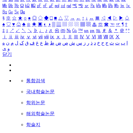
㎒
㎓
㎔
Ω
㏀
㏁
㎊
㎋
㎌
㏖
㏅
㎭
㎮
㎯
㏛
㎩
㎪
㎫
㎬
㏝
㏐
㏓
㏃
㏉
㏜
㏆
§
※
☆
★
○
●
◎
◇
◆
□
■
△
▽
→
←
↑
↓
↔
〓
◁
◀
▷
▶
♤
♠
♡
♥
♧
♣
⊙
◈
▣
◐
◑
▒
▤
▥
▨
▧
▦
▩
♨
☏
☎
☜
☞
¶
†
‡
↕
↗
↙
↖
↘
♭
♩
♪
♬
㉿
㈜
№
㏇
™
㏂
㏘
℡
＃
＆
＊
＠
ª
º
ⅰ
ⅱ
ⅲ
ⅳ
ⅴ
ⅵ
ⅶ
ⅷ
ⅸ
ⅹ
Ⅰ
Ⅱ
Ⅲ
Ⅳ
Ⅴ
Ⅵ
Ⅶ
Ⅷ
Ⅸ
Ⅹ
ا
ب
ت
ث
ج
ح
خ
د
ذ
ر
ز
س
ش
ص
ض
ط
ظ
ع
غ
ف
ق
ک
ل
م
ن
ه
و
ی
닫기
통합검색
국내학술논문
학위논문
해외학술논문
학술지