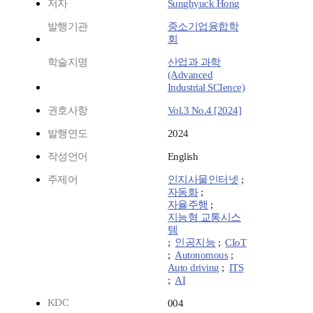
저자
Sunghyuck Hong
발행기관
중소기업융합학
회
학술지명
산업과 과학
(Advanced
Industrial SCIence)
권호사항
Vol.3 No.4 [2024]
발행연도
2024
작성언어
English
주제어
인지사물인터넷
;
자동화
;
자율주행
;
지능형 교통시스
템
;
인공지능
;
CIoT
;
Autonomous
;
Auto driving
;
ITS
;
AI
KDC
004