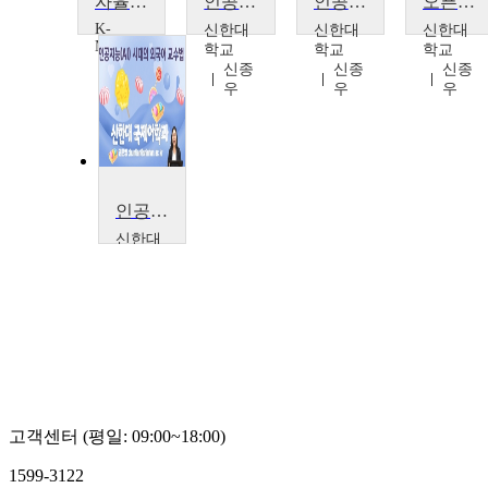
자율주행 인공지능 시스템
인공지능(AI)을 활용한 하이브리드 교수법 1일차
인공지능(AI)을 활용한 하이브리드 교수법 2일차
오픈AI, 3D 모델 생성하는 인공지능(AI) '포인트-E' 출시
K-
신한대
신한대
신한대
MOOC
학교
학교
학교
현대
신종
신종
신종
엔지
우
우
우
비
공승
현
인공지능(AI) 시대의 외국어 교수법
신한대
학교
권운
영
고객센터 (평일: 09:00~18:00)
1599-3122