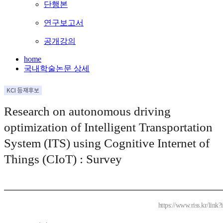
단행본
연구보고서
공개강의
home
국내학술논문 상세
Research on autonomous driving
optimization of Intelligent Transportation
System (ITS) using Cognitive Internet of
Things (CIoT) : Survey
https://www.riss.kr/lin