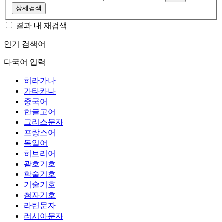
상세검색
결과 내 재검색
인기 검색어
다국어 입력
히라가나
가타카나
중국어
한글고어
그리스문자
프랑스어
독일어
히브리어
괄호기호
학술기호
기술기호
첨자기호
라틴문자
러시아문자