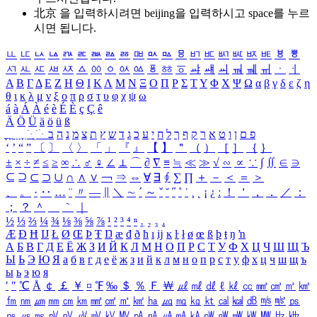
北京 을 입력하시려면
beijing
을 입력하시고 space를 누르
시면 됩니다.
ㅥ
ㅦ
ㅧ
ㅨ
ㅩ
ㅪ
ㅫ
ㅬ
ㅭ
ㅮ
ㅯ
ㅰ
ㅱ
ㅲ
ㅳ
ㅴ
ㅵ
ㅶ
ㅷ
ㅸ
ㅹ
ㅺ
ㅻ
ㅼ
ㅽ
ㅾ
ㅿ
ㆀ
ㆁ
ㆂ
ㆃ
ㆄ
ㆅ
ㆆ
ㆇ
ㆈ
ㆉ
ㆊ
ㆋ
ㆌ
ㆍ
ㆎ
Α
Β
Γ
Δ
Ε
Ζ
Η
Θ
Ι
Κ
Λ
Μ
Ν
Ξ
Ο
Π
Ρ
Σ
Τ
Υ
Φ
Χ
Ψ
Ω
α
β
γ
δ
ε
ζ
η
θ
ι
κ
λ
μ
ν
ξ
ο
π
ρ
σ
τ
υ
φ
χ
ψ
ω
á
à
Á
À
é
è
É
È
ç
Ç
ê
Ä
Ö
Ü
ä
ö
ü
ß
ְ
ֳ
ֲ
ֱ
ָ
ַ
ֵ
ֶ
ִ
ֹ
ּ
ֻ
ׂ
ׁ
ּ
ב
ה
נ
מ
צ
ת
ץ
ש
ד
ג
כ
ע
י
ח
ל
ך
ף
ק
ר
א
ט
ו
ן
ם
פ
‘
’
“
”
〔
〕
〈
〉
「
」
『
』
【
】
＂
（
）
［
］
｛
｝
±
×
÷
≠
≤
≥
∞
∴
♂
♀
∠
⊥
⌒
∂
∇
≡
≒
≪
≫
√
∽
∝
∵
∫
∬
∈
∋
⊆
⊇
⊂
⊃
∪
∩
∧
∨
￢
⇒
⇔
∀
∃
∮
∑
∏
＋
－
＜
＝
＞
、
。
·
‥
…
¨
〃
―
∥
＼
∼
´
～
ˇ
˘
˝
˚
˙
¸
˛
¡
¿
ː
！
＇
，
．
／
：
；
？
＾
＿
｀
｜
½
⅓
⅔
¼
¾
⅛
⅜
⅝
⅞
¹
²
³
⁴
ⁿ
₁
₂
₃
₄
Æ
Ð
Ħ
Ĳ
Ł
Ø
Œ
Þ
Ŧ
Ŋ
æ
đ
ð
ħ
ı
ĳ
ĸ
ŀ
ł
ø
œ
ß
þ
ŧ
ŋ
ŉ
А
Б
В
Г
Д
Е
Ё
Ж
З
И
Й
К
Л
М
Н
О
П
Р
С
Т
У
Ф
Х
Ц
Ч
Ш
Щ
Ъ
Ы
Ь
Э
Ю
Я
а
б
в
г
д
е
ё
ж
з
и
й
к
л
м
н
о
п
р
с
т
у
ф
х
ц
ч
ш
щ
ъ
ы
ь
э
ю
я
′
″
℃
Å
￠
￡
￥
¤
℉
‰
＄
％
Ｆ
￦
㎕
㎖
㎗
ℓ
㎘
㏄
㎣
㎤
㎥
㎦
㎙
㎚
㎛
㎜
㎝
㎞
㎟
㎠
㎡
㎢
㏊
㎍
㎎
㎏
㏏
㎈
㎉
㏈
㎧
㎨
㎰
㎱
㎲
㎳
㎴
㎵
㎶
㎷
㎸
㎹
㎀
㎁
㎂
㎃
㎄
㎺
㎻
㎽
㎾
㎿
㎐
㎑