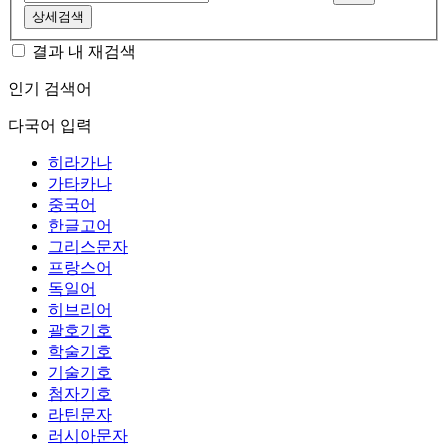
상세검색
결과 내 재검색
인기 검색어
다국어 입력
히라가나
가타카나
중국어
한글고어
그리스문자
프랑스어
독일어
히브리어
괄호기호
학술기호
기술기호
첨자기호
라틴문자
러시아문자