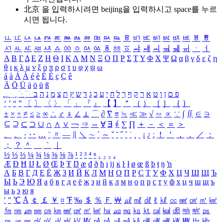
北京 을 입력하시려면
beijing
을 입력하시고 space를 누르
시면 됩니다.
ㅥ
ㅦ
ㅧ
ㅨ
ㅩ
ㅪ
ㅫ
ㅬ
ㅭ
ㅮ
ㅯ
ㅰ
ㅱ
ㅲ
ㅳ
ㅴ
ㅵ
ㅶ
ㅷ
ㅸ
ㅹ
ㅺ
ㅻ
ㅼ
ㅽ
ㅾ
ㅿ
ㆀ
ㆁ
ㆂ
ㆃ
ㆄ
ㆅ
ㆆ
ㆇ
ㆈ
ㆉ
ㆊ
ㆋ
ㆌ
ㆍ
ㆎ
Α
Β
Γ
Δ
Ε
Ζ
Η
Θ
Ι
Κ
Λ
Μ
Ν
Ξ
Ο
Π
Ρ
Σ
Τ
Υ
Φ
Χ
Ψ
Ω
α
β
γ
δ
ε
ζ
η
θ
ι
κ
λ
μ
ν
ξ
ο
π
ρ
σ
τ
υ
φ
χ
ψ
ω
á
à
Á
À
é
è
É
È
ç
Ç
ê
Ä
Ö
Ü
ä
ö
ü
ß
ְ
ֳ
ֲ
ֱ
ָ
ַ
ֵ
ֶ
ִ
ֹ
ּ
ֻ
ׂ
ׁ
ּ
ב
ה
נ
מ
צ
ת
ץ
ש
ד
ג
כ
ע
י
ח
ל
ך
ף
ק
ר
א
ט
ו
ן
ם
פ
‘
’
“
”
〔
〕
〈
〉
「
」
『
』
【
】
＂
（
）
［
］
｛
｝
±
×
÷
≠
≤
≥
∞
∴
♂
♀
∠
⊥
⌒
∂
∇
≡
≒
≪
≫
√
∽
∝
∵
∫
∬
∈
∋
⊆
⊇
⊂
⊃
∪
∩
∧
∨
￢
⇒
⇔
∀
∃
∮
∑
∏
＋
－
＜
＝
＞
、
。
·
‥
…
¨
〃
―
∥
＼
∼
´
～
ˇ
˘
˝
˚
˙
¸
˛
¡
¿
ː
！
＇
，
．
／
：
；
？
＾
＿
｀
｜
½
⅓
⅔
¼
¾
⅛
⅜
⅝
⅞
¹
²
³
⁴
ⁿ
₁
₂
₃
₄
Æ
Ð
Ħ
Ĳ
Ł
Ø
Œ
Þ
Ŧ
Ŋ
æ
đ
ð
ħ
ı
ĳ
ĸ
ŀ
ł
ø
œ
ß
þ
ŧ
ŋ
ŉ
А
Б
В
Г
Д
Е
Ё
Ж
З
И
Й
К
Л
М
Н
О
П
Р
С
Т
У
Ф
Х
Ц
Ч
Ш
Щ
Ъ
Ы
Ь
Э
Ю
Я
а
б
в
г
д
е
ё
ж
з
и
й
к
л
м
н
о
п
р
с
т
у
ф
х
ц
ч
ш
щ
ъ
ы
ь
э
ю
я
′
″
℃
Å
￠
￡
￥
¤
℉
‰
＄
％
Ｆ
￦
㎕
㎖
㎗
ℓ
㎘
㏄
㎣
㎤
㎥
㎦
㎙
㎚
㎛
㎜
㎝
㎞
㎟
㎠
㎡
㎢
㏊
㎍
㎎
㎏
㏏
㎈
㎉
㏈
㎧
㎨
㎰
㎱
㎲
㎳
㎴
㎵
㎶
㎷
㎸
㎹
㎀
㎁
㎂
㎃
㎄
㎺
㎻
㎽
㎾
㎿
㎐
㎑