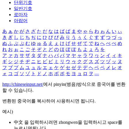
단위기호
일반기호
로마자
아랍어
あ
ぁ
か
が
さ
ざ
た
だ
な
は
ば
ぱ
ま
や
ゃ
ら
わ
ゎ
ん
い
ぃ
き
ぎ
し
じ
ち
ぢ
に
ひ
び
ぴ
み
り
う
ぅ
く
ぐ
す
ず
つ
づ
っ
ぬ
ふ
ぶ
ぷ
む
ゆ
ゅ
る
え
ぇ
け
げ
せ
ぜ
て
で
ね
へ
べ
ぺ
め
れ
お
ぉ
こ
ご
そ
ぞ
と
ど
の
ほ
ぼ
ぽ
も
よ
ょ
ろ
を
ア
ァ
カ
サ
ザ
タ
ダ
ナ
ハ
バ
パ
マ
ヤ
ャ
ラ
ワ
ヮ
ン
イ
ィ
キ
ギ
シ
ジ
チ
ヂ
ニ
ヒ
ビ
ピ
ミ
リ
ウ
ゥ
ク
グ
ス
ズ
ツ
ヅ
ッ
ヌ
フ
ブ
プ
ム
ユ
ュ
ル
エ
ェ
ケ
ゲ
セ
ゼ
テ
デ
ヘ
ベ
ペ
メ
レ
オ
ォ
コ
ゴ
ソ
ゾ
ト
ド
ノ
ホ
ボ
ポ
モ
ヨ
ョ
ロ
ヲ
―
http://chineseinput.net/
에서 pinyin(병음)방식으로 중국어를 변환
할 수 있습니다.
변환된 중국어를 복사하여 사용하시면 됩니다.
예시)
中文 을 입력하시려면
zhongwen
을 입력하시고 space를
누르시면됩니다.