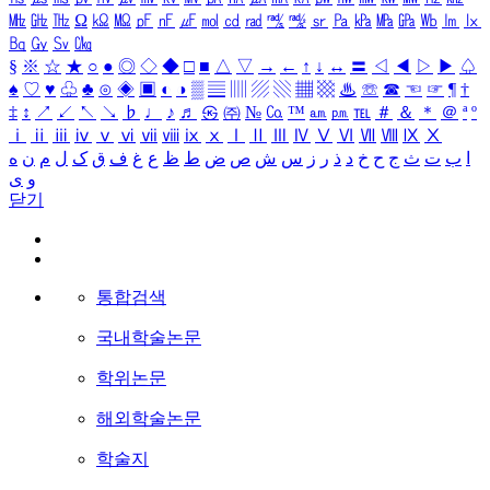
㎒
㎓
㎔
Ω
㏀
㏁
㎊
㎋
㎌
㏖
㏅
㎭
㎮
㎯
㏛
㎩
㎪
㎫
㎬
㏝
㏐
㏓
㏃
㏉
㏜
㏆
§
※
☆
★
○
●
◎
◇
◆
□
■
△
▽
→
←
↑
↓
↔
〓
◁
◀
▷
▶
♤
♠
♡
♥
♧
♣
⊙
◈
▣
◐
◑
▒
▤
▥
▨
▧
▦
▩
♨
☏
☎
☜
☞
¶
†
‡
↕
↗
↙
↖
↘
♭
♩
♪
♬
㉿
㈜
№
㏇
™
㏂
㏘
℡
＃
＆
＊
＠
ª
º
ⅰ
ⅱ
ⅲ
ⅳ
ⅴ
ⅵ
ⅶ
ⅷ
ⅸ
ⅹ
Ⅰ
Ⅱ
Ⅲ
Ⅳ
Ⅴ
Ⅵ
Ⅶ
Ⅷ
Ⅸ
Ⅹ
ا
ب
ت
ث
ج
ح
خ
د
ذ
ر
ز
س
ش
ص
ض
ط
ظ
ع
غ
ف
ق
ک
ل
م
ن
ه
و
ی
닫기
통합검색
국내학술논문
학위논문
해외학술논문
학술지