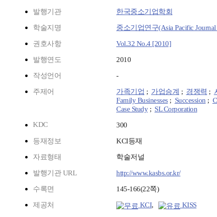
발행기관
한국중소기업학회
학술지명
중소기업연구(Asia Pacific Journal of
권호사항
Vol.32 No.4 [2010]
발행연도
2010
작성언어
-
주제어
가족기업
;
가업승계
;
경쟁력
;
Family Businesses
;
Succession
;
C
Case Study
;
SL Corporation
KDC
300
등재정보
KCI등재
자료형태
학술저널
발행기관 URL
http://www.kasbs.or.kr/
수록면
145-166(22쪽)
제공처
KCI
,
KISS