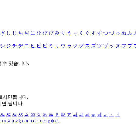
ぎ
し
じ
ち
ぢ
に
ひ
び
ぴ
み
り
う
ぅ
く
ぐ
す
ず
つ
づ
っ
ぬ
ふ
シ
ジ
チ
ヂ
ニ
ヒ
ビ
ピ
ミ
リ
ウ
ゥ
ク
グ
ス
ズ
ツ
ヅ
ッ
ヌ
フ
ブ
할 수 있습니다.
누르시면됩니다.
시면 됩니다.
ㅻ
ㅼ
ㅽ
ㅾ
ㅿ
ㆀ
ㆁ
ㆂ
ㆃ
ㆄ
ㆅ
ㆆ
ㆇ
ㆈ
ㆉ
ㆊ
ㆋ
ㆌ
ㆍ
ㆎ
θ
ι
κ
λ
μ
ν
ξ
ο
π
ρ
σ
τ
υ
φ
χ
ψ
ω