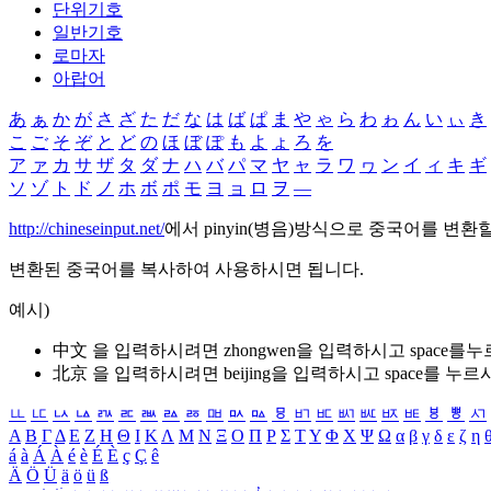
단위기호
일반기호
로마자
아랍어
あ
ぁ
か
が
さ
ざ
た
だ
な
は
ば
ぱ
ま
や
ゃ
ら
わ
ゎ
ん
い
ぃ
き
こ
ご
そ
ぞ
と
ど
の
ほ
ぼ
ぽ
も
よ
ょ
ろ
を
ア
ァ
カ
サ
ザ
タ
ダ
ナ
ハ
バ
パ
マ
ヤ
ャ
ラ
ワ
ヮ
ン
イ
ィ
キ
ギ
ソ
ゾ
ト
ド
ノ
ホ
ボ
ポ
モ
ヨ
ョ
ロ
ヲ
―
http://chineseinput.net/
에서 pinyin(병음)방식으로 중국어를 변환
변환된 중국어를 복사하여 사용하시면 됩니다.
예시)
中文 을 입력하시려면
zhongwen
을 입력하시고 space를
北京 을 입력하시려면
beijing
을 입력하시고 space를 누르
ㅥ
ㅦ
ㅧ
ㅨ
ㅩ
ㅪ
ㅫ
ㅬ
ㅭ
ㅮ
ㅯ
ㅰ
ㅱ
ㅲ
ㅳ
ㅴ
ㅵ
ㅶ
ㅷ
ㅸ
ㅹ
ㅺ
Α
Β
Γ
Δ
Ε
Ζ
Η
Θ
Ι
Κ
Λ
Μ
Ν
Ξ
Ο
Π
Ρ
Σ
Τ
Υ
Φ
Χ
Ψ
Ω
α
β
γ
δ
ε
ζ
η
á
à
Á
À
é
è
É
È
ç
Ç
ê
Ä
Ö
Ü
ä
ö
ü
ß