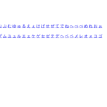
ぶ
ぷ
む
ゆ
ゅ
る
え
ぇ
け
げ
せ
ぜ
て
で
ね
へ
べ
ぺ
め
れ
お
ぉ
プ
ム
ユ
ュ
ル
エ
ェ
ケ
ゲ
セ
ゼ
テ
デ
ヘ
ベ
ペ
メ
レ
オ
ォ
コ
ゴ