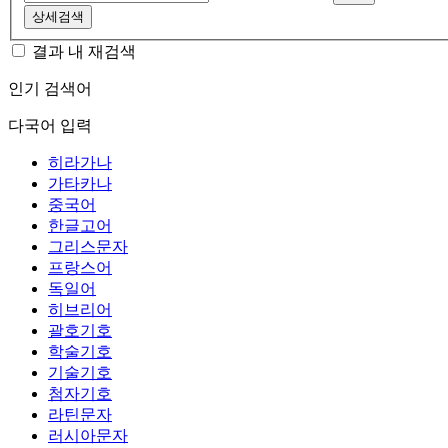
상세검색
결과 내 재검색
인기 검색어
다국어 입력
히라가나
가타카나
중국어
한글고어
그리스문자
프랑스어
독일어
히브리어
괄호기호
학술기호
기술기호
첨자기호
라틴문자
러시아문자