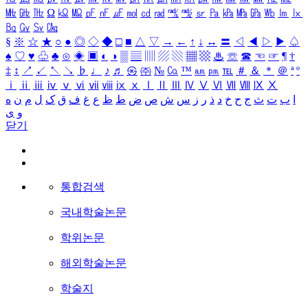
㎒
㎓
㎔
Ω
㏀
㏁
㎊
㎋
㎌
㏖
㏅
㎭
㎮
㎯
㏛
㎩
㎪
㎫
㎬
㏝
㏐
㏓
㏃
㏉
㏜
㏆
§
※
☆
★
○
●
◎
◇
◆
□
■
△
▽
→
←
↑
↓
↔
〓
◁
◀
▷
▶
♤
♠
♡
♥
♧
♣
⊙
◈
▣
◐
◑
▒
▤
▥
▨
▧
▦
▩
♨
☏
☎
☜
☞
¶
†
‡
↕
↗
↙
↖
↘
♭
♩
♪
♬
㉿
㈜
№
㏇
™
㏂
㏘
℡
＃
＆
＊
＠
ª
º
ⅰ
ⅱ
ⅲ
ⅳ
ⅴ
ⅵ
ⅶ
ⅷ
ⅸ
ⅹ
Ⅰ
Ⅱ
Ⅲ
Ⅳ
Ⅴ
Ⅵ
Ⅶ
Ⅷ
Ⅸ
Ⅹ
ا
ب
ت
ث
ج
ح
خ
د
ذ
ر
ز
س
ش
ص
ض
ط
ظ
ع
غ
ف
ق
ک
ل
م
ن
ه
و
ی
닫기
통합검색
국내학술논문
학위논문
해외학술논문
학술지