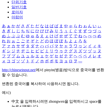
단위기호
일반기호
로마자
아랍어
あ
ぁ
か
が
さ
ざ
た
だ
な
は
ば
ぱ
ま
や
ゃ
ら
わ
ゎ
ん
い
ぃ
き
ぎ
し
じ
ち
ぢ
に
ひ
び
ぴ
み
り
う
ぅ
く
ぐ
す
ず
つ
づ
っ
ぬ
ふ
ぶ
ぷ
む
ゆ
ゅ
る
え
ぇ
け
げ
せ
ぜ
て
で
ね
へ
べ
ぺ
め
れ
お
ぉ
こ
ご
そ
ぞ
と
ど
の
ほ
ぼ
ぽ
も
よ
ょ
ろ
を
ア
ァ
カ
サ
ザ
タ
ダ
ナ
ハ
バ
パ
マ
ヤ
ャ
ラ
ワ
ヮ
ン
イ
ィ
キ
ギ
シ
ジ
チ
ヂ
ニ
ヒ
ビ
ピ
ミ
リ
ウ
ゥ
ク
グ
ス
ズ
ツ
ヅ
ッ
ヌ
フ
ブ
プ
ム
ユ
ュ
ル
エ
ェ
ケ
ゲ
セ
ゼ
テ
デ
ヘ
ベ
ペ
メ
レ
オ
ォ
コ
ゴ
ソ
ゾ
ト
ド
ノ
ホ
ボ
ポ
モ
ヨ
ョ
ロ
ヲ
―
http://chineseinput.net/
에서 pinyin(병음)방식으로 중국어를 변환
할 수 있습니다.
변환된 중국어를 복사하여 사용하시면 됩니다.
예시)
中文 을 입력하시려면
zhongwen
을 입력하시고 space를
누르시면됩니다.