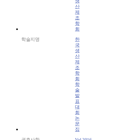
생
산
제
조
학
회
학술지명
한
국
생
산
제
조
학
회
학
술
발
표
대
회
논
문
집
권호사항
Vol.2016