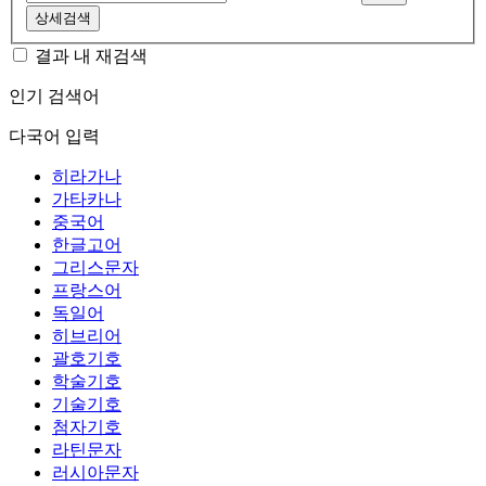
상세검색
결과 내 재검색
인기 검색어
다국어 입력
히라가나
가타카나
중국어
한글고어
그리스문자
프랑스어
독일어
히브리어
괄호기호
학술기호
기술기호
첨자기호
라틴문자
러시아문자