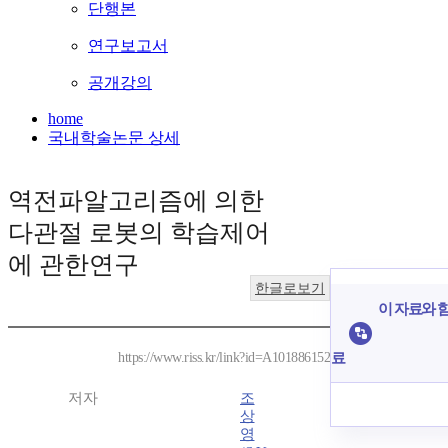
단행본
연구보고서
공개강의
home
국내학술논문 상세
역전파알고리즘에 의한
다관절 로봇의 학습제어
에 관한연구
한글로보기
이 자료와 함
료
https://www.riss.kr/link?id=A101886152
저자
조
상
영