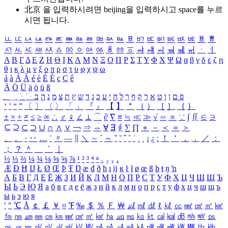
北京 을 입력하시려면
beijing
을 입력하시고 space를 누르
시면 됩니다.
ㅥ
ㅦ
ㅧ
ㅨ
ㅩ
ㅪ
ㅫ
ㅬ
ㅭ
ㅮ
ㅯ
ㅰ
ㅱ
ㅲ
ㅳ
ㅴ
ㅵ
ㅶ
ㅷ
ㅸ
ㅹ
ㅺ
ㅻ
ㅼ
ㅽ
ㅾ
ㅿ
ㆀ
ㆁ
ㆂ
ㆃ
ㆄ
ㆅ
ㆆ
ㆇ
ㆈ
ㆉ
ㆊ
ㆋ
ㆌ
ㆍ
ㆎ
Α
Β
Γ
Δ
Ε
Ζ
Η
Θ
Ι
Κ
Λ
Μ
Ν
Ξ
Ο
Π
Ρ
Σ
Τ
Υ
Φ
Χ
Ψ
Ω
α
β
γ
δ
ε
ζ
η
θ
ι
κ
λ
μ
ν
ξ
ο
π
ρ
σ
τ
υ
φ
χ
ψ
ω
á
à
Á
À
é
è
É
È
ç
Ç
ê
Ä
Ö
Ü
ä
ö
ü
ß
ְ
ֳ
ֲ
ֱ
ָ
ַ
ֵ
ֶ
ִ
ֹ
ּ
ֻ
ׂ
ׁ
ּ
ב
ה
נ
מ
צ
ת
ץ
ש
ד
ג
כ
ע
י
ח
ל
ך
ף
ק
ר
א
ט
ו
ן
ם
פ
‘
’
“
”
〔
〕
〈
〉
「
」
『
』
【
】
＂
（
）
［
］
｛
｝
±
×
÷
≠
≤
≥
∞
∴
♂
♀
∠
⊥
⌒
∂
∇
≡
≒
≪
≫
√
∽
∝
∵
∫
∬
∈
∋
⊆
⊇
⊂
⊃
∪
∩
∧
∨
￢
⇒
⇔
∀
∃
∮
∑
∏
＋
－
＜
＝
＞
、
。
·
‥
…
¨
〃
―
∥
＼
∼
´
～
ˇ
˘
˝
˚
˙
¸
˛
¡
¿
ː
！
＇
，
．
／
：
；
？
＾
＿
｀
｜
½
⅓
⅔
¼
¾
⅛
⅜
⅝
⅞
¹
²
³
⁴
ⁿ
₁
₂
₃
₄
Æ
Ð
Ħ
Ĳ
Ł
Ø
Œ
Þ
Ŧ
Ŋ
æ
đ
ð
ħ
ı
ĳ
ĸ
ŀ
ł
ø
œ
ß
þ
ŧ
ŋ
ŉ
А
Б
В
Г
Д
Е
Ё
Ж
З
И
Й
К
Л
М
Н
О
П
Р
С
Т
У
Ф
Х
Ц
Ч
Ш
Щ
Ъ
Ы
Ь
Э
Ю
Я
а
б
в
г
д
е
ё
ж
з
и
й
к
л
м
н
о
п
р
с
т
у
ф
х
ц
ч
ш
щ
ъ
ы
ь
э
ю
я
′
″
℃
Å
￠
￡
￥
¤
℉
‰
＄
％
Ｆ
￦
㎕
㎖
㎗
ℓ
㎘
㏄
㎣
㎤
㎥
㎦
㎙
㎚
㎛
㎜
㎝
㎞
㎟
㎠
㎡
㎢
㏊
㎍
㎎
㎏
㏏
㎈
㎉
㏈
㎧
㎨
㎰
㎱
㎲
㎳
㎴
㎵
㎶
㎷
㎸
㎹
㎀
㎁
㎂
㎃
㎄
㎺
㎻
㎽
㎾
㎿
㎐
㎑