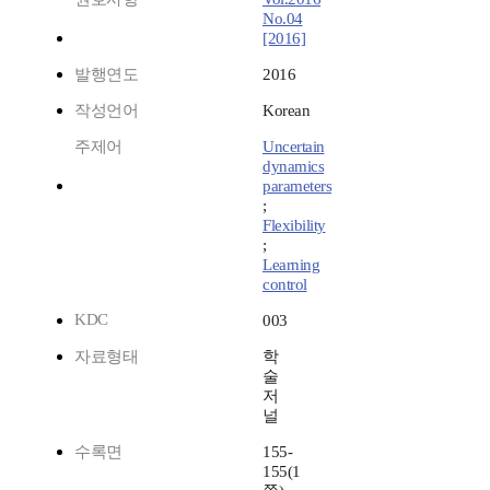
No.04
[2016]
발행연도
2016
작성언어
Korean
주제어
Uncertain
dynamics
parameters
;
Flexibility
;
Learning
control
KDC
003
자료형태
학
술
저
널
수록면
155-
155(1