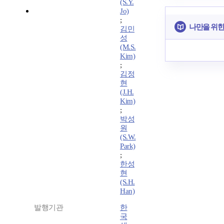
(S.Y.
Jo)
;
나만을 위한
김민
성
(M.S.
Kim)
;
김정
현
(J.H.
Kim)
;
박성
원
(S.W.
Park)
;
한성
현
(S.H.
Han)
발행기관
한
국