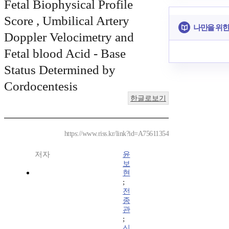
Fetal Biophysical Profile
Score , Umbilical Artery
나만을 위한
Doppler Velocimetry and
Fetal blood Acid - Base
Status Determined by
Cordocentesis
한글로보기
https://www.riss.kr/link?id=A75611354
저자
윤
보
현
;
전
종
관
;
신