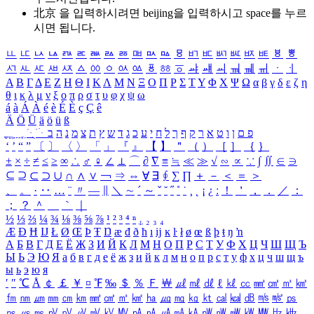
北京 을 입력하시려면
beijing
을 입력하시고 space를 누르
시면 됩니다.
ㅥ
ㅦ
ㅧ
ㅨ
ㅩ
ㅪ
ㅫ
ㅬ
ㅭ
ㅮ
ㅯ
ㅰ
ㅱ
ㅲ
ㅳ
ㅴ
ㅵ
ㅶ
ㅷ
ㅸ
ㅹ
ㅺ
ㅻ
ㅼ
ㅽ
ㅾ
ㅿ
ㆀ
ㆁ
ㆂ
ㆃ
ㆄ
ㆅ
ㆆ
ㆇ
ㆈ
ㆉ
ㆊ
ㆋ
ㆌ
ㆍ
ㆎ
Α
Β
Γ
Δ
Ε
Ζ
Η
Θ
Ι
Κ
Λ
Μ
Ν
Ξ
Ο
Π
Ρ
Σ
Τ
Υ
Φ
Χ
Ψ
Ω
α
β
γ
δ
ε
ζ
η
θ
ι
κ
λ
μ
ν
ξ
ο
π
ρ
σ
τ
υ
φ
χ
ψ
ω
á
à
Á
À
é
è
É
È
ç
Ç
ê
Ä
Ö
Ü
ä
ö
ü
ß
ְ
ֳ
ֲ
ֱ
ָ
ַ
ֵ
ֶ
ִ
ֹ
ּ
ֻ
ׂ
ׁ
ּ
ב
ה
נ
מ
צ
ת
ץ
ש
ד
ג
כ
ע
י
ח
ל
ך
ף
ק
ר
א
ט
ו
ן
ם
פ
‘
’
“
”
〔
〕
〈
〉
「
」
『
』
【
】
＂
（
）
［
］
｛
｝
±
×
÷
≠
≤
≥
∞
∴
♂
♀
∠
⊥
⌒
∂
∇
≡
≒
≪
≫
√
∽
∝
∵
∫
∬
∈
∋
⊆
⊇
⊂
⊃
∪
∩
∧
∨
￢
⇒
⇔
∀
∃
∮
∑
∏
＋
－
＜
＝
＞
、
。
·
‥
…
¨
〃
―
∥
＼
∼
´
～
ˇ
˘
˝
˚
˙
¸
˛
¡
¿
ː
！
＇
，
．
／
：
；
？
＾
＿
｀
｜
½
⅓
⅔
¼
¾
⅛
⅜
⅝
⅞
¹
²
³
⁴
ⁿ
₁
₂
₃
₄
Æ
Ð
Ħ
Ĳ
Ł
Ø
Œ
Þ
Ŧ
Ŋ
æ
đ
ð
ħ
ı
ĳ
ĸ
ŀ
ł
ø
œ
ß
þ
ŧ
ŋ
ŉ
А
Б
В
Г
Д
Е
Ё
Ж
З
И
Й
К
Л
М
Н
О
П
Р
С
Т
У
Ф
Х
Ц
Ч
Ш
Щ
Ъ
Ы
Ь
Э
Ю
Я
а
б
в
г
д
е
ё
ж
з
и
й
к
л
м
н
о
п
р
с
т
у
ф
х
ц
ч
ш
щ
ъ
ы
ь
э
ю
я
′
″
℃
Å
￠
￡
￥
¤
℉
‰
＄
％
Ｆ
￦
㎕
㎖
㎗
ℓ
㎘
㏄
㎣
㎤
㎥
㎦
㎙
㎚
㎛
㎜
㎝
㎞
㎟
㎠
㎡
㎢
㏊
㎍
㎎
㎏
㏏
㎈
㎉
㏈
㎧
㎨
㎰
㎱
㎲
㎳
㎴
㎵
㎶
㎷
㎸
㎹
㎀
㎁
㎂
㎃
㎄
㎺
㎻
㎽
㎾
㎿
㎐
㎑