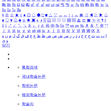
㎒
㎓
㎔
Ω
㏀
㏁
㎊
㎋
㎌
㏖
㏅
㎭
㎮
㎯
㏛
㎩
㎪
㎫
㎬
㏝
㏐
㏓
㏃
㏉
㏜
㏆
§
※
☆
★
○
●
◎
◇
◆
□
■
△
▽
→
←
↑
↓
↔
〓
◁
◀
▷
▶
♤
♠
♡
♥
♧
♣
⊙
◈
▣
◐
◑
▒
▤
▥
▨
▧
▦
▩
♨
☏
☎
☜
☞
¶
†
‡
↕
↗
↙
↖
↘
♭
♩
♪
♬
㉿
㈜
№
㏇
™
㏂
㏘
℡
＃
＆
＊
＠
ª
º
ⅰ
ⅱ
ⅲ
ⅳ
ⅴ
ⅵ
ⅶ
ⅷ
ⅸ
ⅹ
Ⅰ
Ⅱ
Ⅲ
Ⅳ
Ⅴ
Ⅵ
Ⅶ
Ⅷ
Ⅸ
Ⅹ
ا
ب
ت
ث
ج
ح
خ
د
ذ
ر
ز
س
ش
ص
ض
ط
ظ
ع
غ
ف
ق
ک
ل
م
ن
ه
و
ی
닫기
통합검색
국내학술논문
학위논문
해외학술논문
학술지