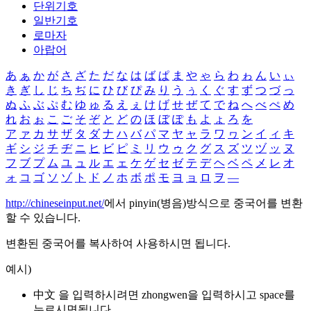
단위기호
일반기호
로마자
아랍어
あ
ぁ
か
が
さ
ざ
た
だ
な
は
ば
ぱ
ま
や
ゃ
ら
わ
ゎ
ん
い
ぃ
き
ぎ
し
じ
ち
ぢ
に
ひ
び
ぴ
み
り
う
ぅ
く
ぐ
す
ず
つ
づ
っ
ぬ
ふ
ぶ
ぷ
む
ゆ
ゅ
る
え
ぇ
け
げ
せ
ぜ
て
で
ね
へ
べ
ぺ
め
れ
お
ぉ
こ
ご
そ
ぞ
と
ど
の
ほ
ぼ
ぽ
も
よ
ょ
ろ
を
ア
ァ
カ
サ
ザ
タ
ダ
ナ
ハ
バ
パ
マ
ヤ
ャ
ラ
ワ
ヮ
ン
イ
ィ
キ
ギ
シ
ジ
チ
ヂ
ニ
ヒ
ビ
ピ
ミ
リ
ウ
ゥ
ク
グ
ス
ズ
ツ
ヅ
ッ
ヌ
フ
ブ
プ
ム
ユ
ュ
ル
エ
ェ
ケ
ゲ
セ
ゼ
テ
デ
ヘ
ベ
ペ
メ
レ
オ
ォ
コ
ゴ
ソ
ゾ
ト
ド
ノ
ホ
ボ
ポ
モ
ヨ
ョ
ロ
ヲ
―
http://chineseinput.net/
에서 pinyin(병음)방식으로 중국어를 변환
할 수 있습니다.
변환된 중국어를 복사하여 사용하시면 됩니다.
예시)
中文 을 입력하시려면
zhongwen
을 입력하시고 space를
누르시면됩니다.