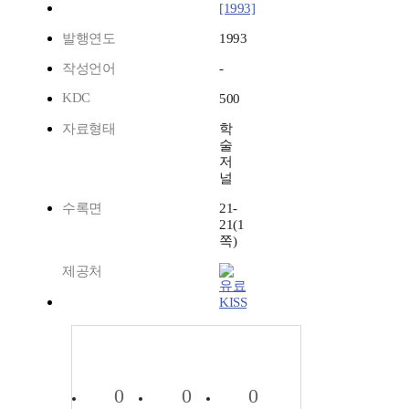
[1993]
발행연도
1993
작성언어
-
KDC
500
자료형태
학
술
저
널
수록면
21-
21(1
쪽)
제공처
KISS
0
0
0