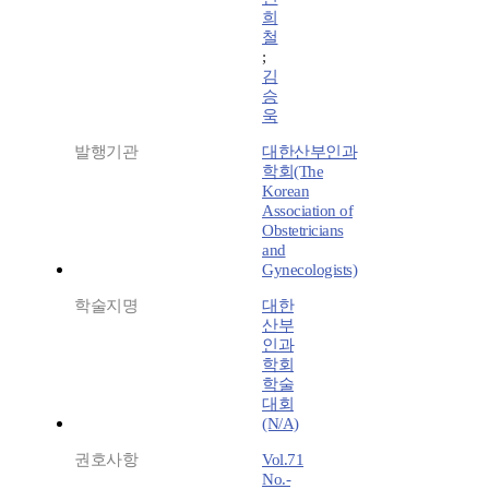
희
철
;
김
승
욱
발행기관
대한산부인과
학회(The
Korean
Association of
Obstetricians
and
Gynecologists)
학술지명
대한
산부
인과
학회
학술
대회
(N/A)
권호사항
Vol.71
No.-