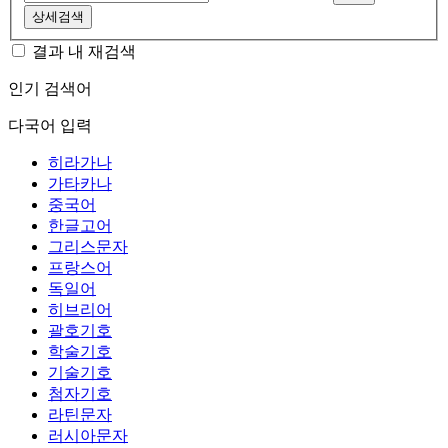
상세검색
결과 내 재검색
인기 검색어
다국어 입력
히라가나
가타카나
중국어
한글고어
그리스문자
프랑스어
독일어
히브리어
괄호기호
학술기호
기술기호
첨자기호
라틴문자
러시아문자