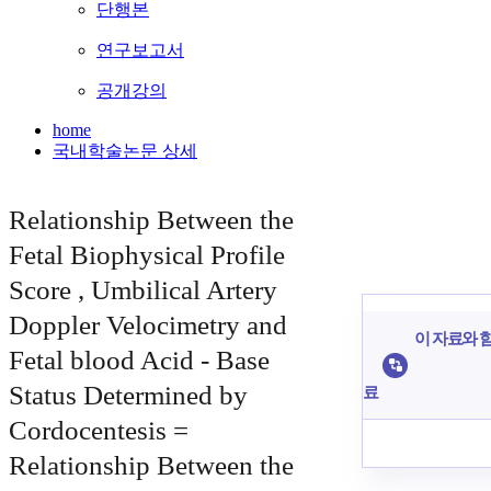
단행본
연구보고서
공개강의
home
국내학술논문 상세
Relationship Between the
Fetal Biophysical Profile
Score , Umbilical Artery
Doppler Velocimetry and
이 자료와 함
Fetal blood Acid - Base
Status Determined by
료
Cordocentesis =
Relationship Between the