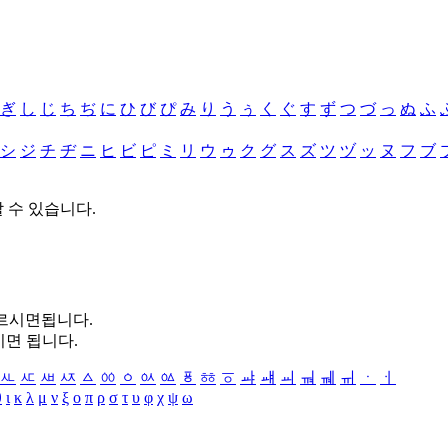
ぎ
し
じ
ち
ぢ
に
ひ
び
ぴ
み
り
う
ぅ
く
ぐ
す
ず
つ
づ
っ
ぬ
ふ
シ
ジ
チ
ヂ
ニ
ヒ
ビ
ピ
ミ
リ
ウ
ゥ
ク
グ
ス
ズ
ツ
ヅ
ッ
ヌ
フ
ブ
할 수 있습니다.
누르시면됩니다.
시면 됩니다.
ㅻ
ㅼ
ㅽ
ㅾ
ㅿ
ㆀ
ㆁ
ㆂ
ㆃ
ㆄ
ㆅ
ㆆ
ㆇ
ㆈ
ㆉ
ㆊ
ㆋ
ㆌ
ㆍ
ㆎ
θ
ι
κ
λ
μ
ν
ξ
ο
π
ρ
σ
τ
υ
φ
χ
ψ
ω