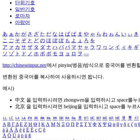
단위기호
일반기호
로마자
아랍어
あ
ぁ
か
が
さ
ざ
た
だ
な
は
ば
ぱ
ま
や
ゃ
ら
わ
ゎ
ん
い
ぃ
き
こ
ご
そ
ぞ
と
ど
の
ほ
ぼ
ぽ
も
よ
ょ
ろ
を
ア
ァ
カ
サ
ザ
タ
ダ
ナ
ハ
バ
パ
マ
ヤ
ャ
ラ
ワ
ヮ
ン
イ
ィ
キ
ギ
ソ
ゾ
ト
ド
ノ
ホ
ボ
ポ
モ
ヨ
ョ
ロ
ヲ
―
http://chineseinput.net/
에서 pinyin(병음)방식으로 중국어를 변환
변환된 중국어를 복사하여 사용하시면 됩니다.
예시)
中文 을 입력하시려면
zhongwen
을 입력하시고 space를
北京 을 입력하시려면
beijing
을 입력하시고 space를 누르
ㅥ
ㅦ
ㅧ
ㅨ
ㅩ
ㅪ
ㅫ
ㅬ
ㅭ
ㅮ
ㅯ
ㅰ
ㅱ
ㅲ
ㅳ
ㅴ
ㅵ
ㅶ
ㅷ
ㅸ
ㅹ
ㅺ
Α
Β
Γ
Δ
Ε
Ζ
Η
Θ
Ι
Κ
Λ
Μ
Ν
Ξ
Ο
Π
Ρ
Σ
Τ
Υ
Φ
Χ
Ψ
Ω
α
β
γ
δ
ε
ζ
η
á
à
Á
À
é
è
É
È
ç
Ç
ê
Ä
Ö
Ü
ä
ö
ü
ß