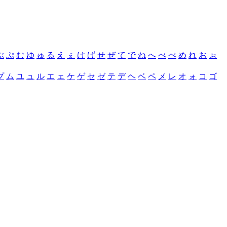
ぶ
ぷ
む
ゆ
ゅ
る
え
ぇ
け
げ
せ
ぜ
て
で
ね
へ
べ
ぺ
め
れ
お
ぉ
プ
ム
ユ
ュ
ル
エ
ェ
ケ
ゲ
セ
ゼ
テ
デ
ヘ
ベ
ペ
メ
レ
オ
ォ
コ
ゴ