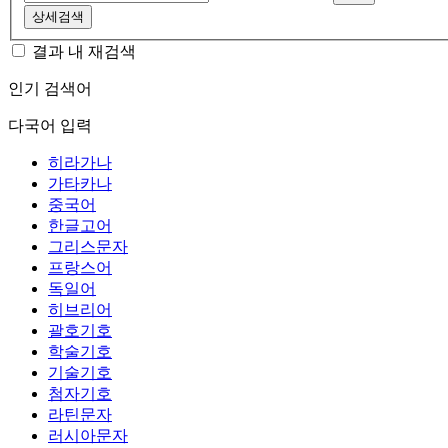
상세검색
결과 내 재검색
인기 검색어
다국어 입력
히라가나
가타카나
중국어
한글고어
그리스문자
프랑스어
독일어
히브리어
괄호기호
학술기호
기술기호
첨자기호
라틴문자
러시아문자