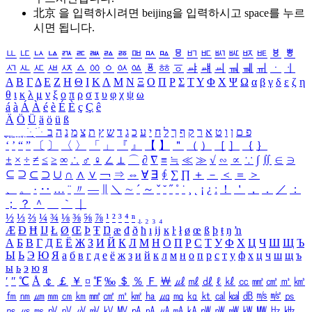
北京 을 입력하시려면
beijing
을 입력하시고 space를 누르
시면 됩니다.
ㅥ
ㅦ
ㅧ
ㅨ
ㅩ
ㅪ
ㅫ
ㅬ
ㅭ
ㅮ
ㅯ
ㅰ
ㅱ
ㅲ
ㅳ
ㅴ
ㅵ
ㅶ
ㅷ
ㅸ
ㅹ
ㅺ
ㅻ
ㅼ
ㅽ
ㅾ
ㅿ
ㆀ
ㆁ
ㆂ
ㆃ
ㆄ
ㆅ
ㆆ
ㆇ
ㆈ
ㆉ
ㆊ
ㆋ
ㆌ
ㆍ
ㆎ
Α
Β
Γ
Δ
Ε
Ζ
Η
Θ
Ι
Κ
Λ
Μ
Ν
Ξ
Ο
Π
Ρ
Σ
Τ
Υ
Φ
Χ
Ψ
Ω
α
β
γ
δ
ε
ζ
η
θ
ι
κ
λ
μ
ν
ξ
ο
π
ρ
σ
τ
υ
φ
χ
ψ
ω
á
à
Á
À
é
è
É
È
ç
Ç
ê
Ä
Ö
Ü
ä
ö
ü
ß
ְ
ֳ
ֲ
ֱ
ָ
ַ
ֵ
ֶ
ִ
ֹ
ּ
ֻ
ׂ
ׁ
ּ
ב
ה
נ
מ
צ
ת
ץ
ש
ד
ג
כ
ע
י
ח
ל
ך
ף
ק
ר
א
ט
ו
ן
ם
פ
‘
’
“
”
〔
〕
〈
〉
「
」
『
』
【
】
＂
（
）
［
］
｛
｝
±
×
÷
≠
≤
≥
∞
∴
♂
♀
∠
⊥
⌒
∂
∇
≡
≒
≪
≫
√
∽
∝
∵
∫
∬
∈
∋
⊆
⊇
⊂
⊃
∪
∩
∧
∨
￢
⇒
⇔
∀
∃
∮
∑
∏
＋
－
＜
＝
＞
、
。
·
‥
…
¨
〃
―
∥
＼
∼
´
～
ˇ
˘
˝
˚
˙
¸
˛
¡
¿
ː
！
＇
，
．
／
：
；
？
＾
＿
｀
｜
½
⅓
⅔
¼
¾
⅛
⅜
⅝
⅞
¹
²
³
⁴
ⁿ
₁
₂
₃
₄
Æ
Ð
Ħ
Ĳ
Ł
Ø
Œ
Þ
Ŧ
Ŋ
æ
đ
ð
ħ
ı
ĳ
ĸ
ŀ
ł
ø
œ
ß
þ
ŧ
ŋ
ŉ
А
Б
В
Г
Д
Е
Ё
Ж
З
И
Й
К
Л
М
Н
О
П
Р
С
Т
У
Ф
Х
Ц
Ч
Ш
Щ
Ъ
Ы
Ь
Э
Ю
Я
а
б
в
г
д
е
ё
ж
з
и
й
к
л
м
н
о
п
р
с
т
у
ф
х
ц
ч
ш
щ
ъ
ы
ь
э
ю
я
′
″
℃
Å
￠
￡
￥
¤
℉
‰
＄
％
Ｆ
￦
㎕
㎖
㎗
ℓ
㎘
㏄
㎣
㎤
㎥
㎦
㎙
㎚
㎛
㎜
㎝
㎞
㎟
㎠
㎡
㎢
㏊
㎍
㎎
㎏
㏏
㎈
㎉
㏈
㎧
㎨
㎰
㎱
㎲
㎳
㎴
㎵
㎶
㎷
㎸
㎹
㎀
㎁
㎂
㎃
㎄
㎺
㎻
㎽
㎾
㎿
㎐
㎑