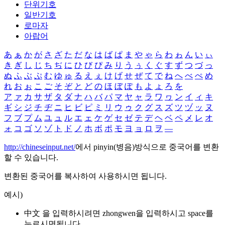
단위기호
일반기호
로마자
아랍어
あ
ぁ
か
が
さ
ざ
た
だ
な
は
ば
ぱ
ま
や
ゃ
ら
わ
ゎ
ん
い
ぃ
き
ぎ
し
じ
ち
ぢ
に
ひ
び
ぴ
み
り
う
ぅ
く
ぐ
す
ず
つ
づ
っ
ぬ
ふ
ぶ
ぷ
む
ゆ
ゅ
る
え
ぇ
け
げ
せ
ぜ
て
で
ね
へ
べ
ぺ
め
れ
お
ぉ
こ
ご
そ
ぞ
と
ど
の
ほ
ぼ
ぽ
も
よ
ょ
ろ
を
ア
ァ
カ
サ
ザ
タ
ダ
ナ
ハ
バ
パ
マ
ヤ
ャ
ラ
ワ
ヮ
ン
イ
ィ
キ
ギ
シ
ジ
チ
ヂ
ニ
ヒ
ビ
ピ
ミ
リ
ウ
ゥ
ク
グ
ス
ズ
ツ
ヅ
ッ
ヌ
フ
ブ
プ
ム
ユ
ュ
ル
エ
ェ
ケ
ゲ
セ
ゼ
テ
デ
ヘ
ベ
ペ
メ
レ
オ
ォ
コ
ゴ
ソ
ゾ
ト
ド
ノ
ホ
ボ
ポ
モ
ヨ
ョ
ロ
ヲ
―
http://chineseinput.net/
에서 pinyin(병음)방식으로 중국어를 변환
할 수 있습니다.
변환된 중국어를 복사하여 사용하시면 됩니다.
예시)
中文 을 입력하시려면
zhongwen
을 입력하시고 space를
누르시면됩니다.