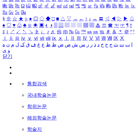
㎒
㎓
㎔
Ω
㏀
㏁
㎊
㎋
㎌
㏖
㏅
㎭
㎮
㎯
㏛
㎩
㎪
㎫
㎬
㏝
㏐
㏓
㏃
㏉
㏜
㏆
§
※
☆
★
○
●
◎
◇
◆
□
■
△
▽
→
←
↑
↓
↔
〓
◁
◀
▷
▶
♤
♠
♡
♥
♧
♣
⊙
◈
▣
◐
◑
▒
▤
▥
▨
▧
▦
▩
♨
☏
☎
☜
☞
¶
†
‡
↕
↗
↙
↖
↘
♭
♩
♪
♬
㉿
㈜
№
㏇
™
㏂
㏘
℡
＃
＆
＊
＠
ª
º
ⅰ
ⅱ
ⅲ
ⅳ
ⅴ
ⅵ
ⅶ
ⅷ
ⅸ
ⅹ
Ⅰ
Ⅱ
Ⅲ
Ⅳ
Ⅴ
Ⅵ
Ⅶ
Ⅷ
Ⅸ
Ⅹ
ا
ب
ت
ث
ج
ح
خ
د
ذ
ر
ز
س
ش
ص
ض
ط
ظ
ع
غ
ف
ق
ک
ل
م
ن
ه
و
ی
닫기
통합검색
국내학술논문
학위논문
해외학술논문
학술지