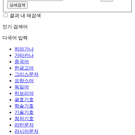
상세검색
결과 내 재검색
인기 검색어
다국어 입력
히라가나
가타카나
중국어
한글고어
그리스문자
프랑스어
독일어
히브리어
괄호기호
학술기호
기술기호
첨자기호
라틴문자
러시아문자