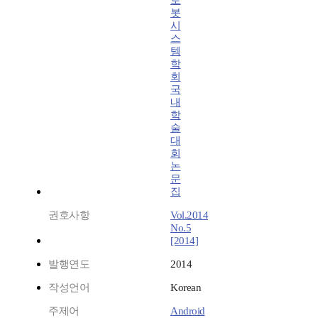
로
봇
시
스
템
학
회
국
내
학
술
대
회
논
문
집
권호사항
Vol.2014
No.5
[2014]
발행연도
2014
작성언어
Korean
주제어
Android