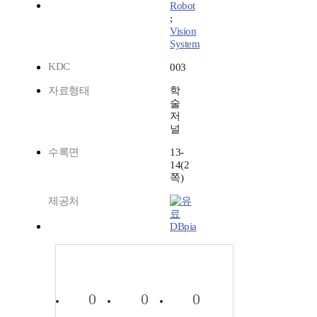
Robot
;
Vision
System
KDC
003
자료형태
학
술
저
널
수록면
13-
14(2
쪽)
제공처
DBpia
0
0
0