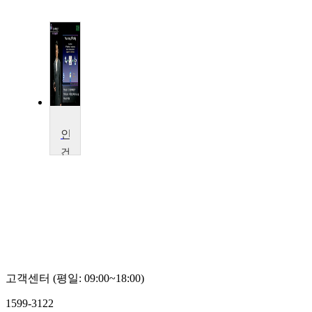
인공지능의 이해
건
국
대
학
교
백
우
진
고객센터 (평일: 09:00~18:00)
1599-3122