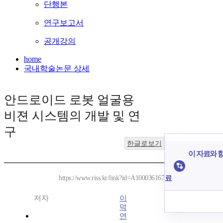
단행본
연구보고서
공개강의
home
국내학술논문 상세
안드로이드 로봇 얼굴용
비젼 시스템의 개발 및 연
구
한글로보기
이 자료와 함
료
https://www.riss.kr/link?id=A100036167
저자
이
덕
연