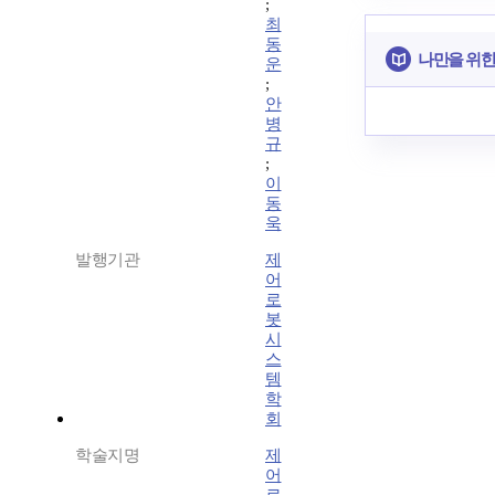
;
최
동
나만을 위한
운
;
안
병
규
;
이
동
욱
발행기관
제
어
로
봇
시
스
템
학
회
학술지명
제
어