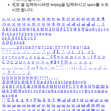
北京 을 입력하시려면
beijing
을 입력하시고 space를 누르
시면 됩니다.
ㅥ
ㅦ
ㅧ
ㅨ
ㅩ
ㅪ
ㅫ
ㅬ
ㅭ
ㅮ
ㅯ
ㅰ
ㅱ
ㅲ
ㅳ
ㅴ
ㅵ
ㅶ
ㅷ
ㅸ
ㅹ
ㅺ
ㅻ
ㅼ
ㅽ
ㅾ
ㅿ
ㆀ
ㆁ
ㆂ
ㆃ
ㆄ
ㆅ
ㆆ
ㆇ
ㆈ
ㆉ
ㆊ
ㆋ
ㆌ
ㆍ
ㆎ
Α
Β
Γ
Δ
Ε
Ζ
Η
Θ
Ι
Κ
Λ
Μ
Ν
Ξ
Ο
Π
Ρ
Σ
Τ
Υ
Φ
Χ
Ψ
Ω
α
β
γ
δ
ε
ζ
η
θ
ι
κ
λ
μ
ν
ξ
ο
π
ρ
σ
τ
υ
φ
χ
ψ
ω
á
à
Á
À
é
è
É
È
ç
Ç
ê
Ä
Ö
Ü
ä
ö
ü
ß
ְ
ֳ
ֲ
ֱ
ָ
ַ
ֵ
ֶ
ִ
ֹ
ּ
ֻ
ׂ
ׁ
ּ
ב
ה
נ
מ
צ
ת
ץ
ש
ד
ג
כ
ע
י
ח
ל
ך
ף
ק
ר
א
ט
ו
ן
ם
פ
‘
’
“
”
〔
〕
〈
〉
「
」
『
』
【
】
＂
（
）
［
］
｛
｝
±
×
÷
≠
≤
≥
∞
∴
♂
♀
∠
⊥
⌒
∂
∇
≡
≒
≪
≫
√
∽
∝
∵
∫
∬
∈
∋
⊆
⊇
⊂
⊃
∪
∩
∧
∨
￢
⇒
⇔
∀
∃
∮
∑
∏
＋
－
＜
＝
＞
、
。
·
‥
…
¨
〃
―
∥
＼
∼
´
～
ˇ
˘
˝
˚
˙
¸
˛
¡
¿
ː
！
＇
，
．
／
：
；
？
＾
＿
｀
｜
½
⅓
⅔
¼
¾
⅛
⅜
⅝
⅞
¹
²
³
⁴
ⁿ
₁
₂
₃
₄
Æ
Ð
Ħ
Ĳ
Ł
Ø
Œ
Þ
Ŧ
Ŋ
æ
đ
ð
ħ
ı
ĳ
ĸ
ŀ
ł
ø
œ
ß
þ
ŧ
ŋ
ŉ
А
Б
В
Г
Д
Е
Ё
Ж
З
И
Й
К
Л
М
Н
О
П
Р
С
Т
У
Ф
Х
Ц
Ч
Ш
Щ
Ъ
Ы
Ь
Э
Ю
Я
а
б
в
г
д
е
ё
ж
з
и
й
к
л
м
н
о
п
р
с
т
у
ф
х
ц
ч
ш
щ
ъ
ы
ь
э
ю
я
′
″
℃
Å
￠
￡
￥
¤
℉
‰
＄
％
Ｆ
￦
㎕
㎖
㎗
ℓ
㎘
㏄
㎣
㎤
㎥
㎦
㎙
㎚
㎛
㎜
㎝
㎞
㎟
㎠
㎡
㎢
㏊
㎍
㎎
㎏
㏏
㎈
㎉
㏈
㎧
㎨
㎰
㎱
㎲
㎳
㎴
㎵
㎶
㎷
㎸
㎹
㎀
㎁
㎂
㎃
㎄
㎺
㎻
㎽
㎾
㎿
㎐
㎑