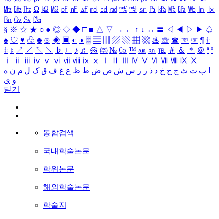
㎒
㎓
㎔
Ω
㏀
㏁
㎊
㎋
㎌
㏖
㏅
㎭
㎮
㎯
㏛
㎩
㎪
㎫
㎬
㏝
㏐
㏓
㏃
㏉
㏜
㏆
§
※
☆
★
○
●
◎
◇
◆
□
■
△
▽
→
←
↑
↓
↔
〓
◁
◀
▷
▶
♤
♠
♡
♥
♧
♣
⊙
◈
▣
◐
◑
▒
▤
▥
▨
▧
▦
▩
♨
☏
☎
☜
☞
¶
†
‡
↕
↗
↙
↖
↘
♭
♩
♪
♬
㉿
㈜
№
㏇
™
㏂
㏘
℡
＃
＆
＊
＠
ª
º
ⅰ
ⅱ
ⅲ
ⅳ
ⅴ
ⅵ
ⅶ
ⅷ
ⅸ
ⅹ
Ⅰ
Ⅱ
Ⅲ
Ⅳ
Ⅴ
Ⅵ
Ⅶ
Ⅷ
Ⅸ
Ⅹ
ا
ب
ت
ث
ج
ح
خ
د
ذ
ر
ز
س
ش
ص
ض
ط
ظ
ع
غ
ف
ق
ک
ل
م
ن
ه
و
ی
닫기
통합검색
국내학술논문
학위논문
해외학술논문
학술지