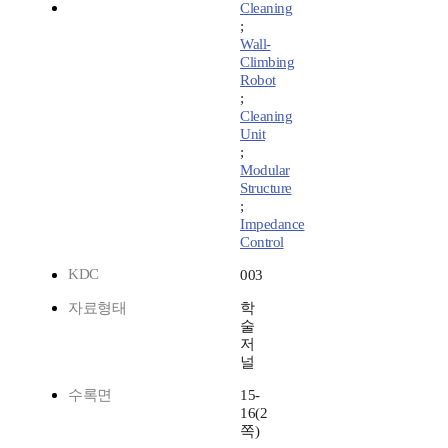
Cleaning
;
Wall-
Climbing
Robot
;
Cleaning
Unit
;
Modular
Structure
;
Impedance
Control
KDC
003
자료형태
학
술
저
널
수록면
15-
16(2
쪽)