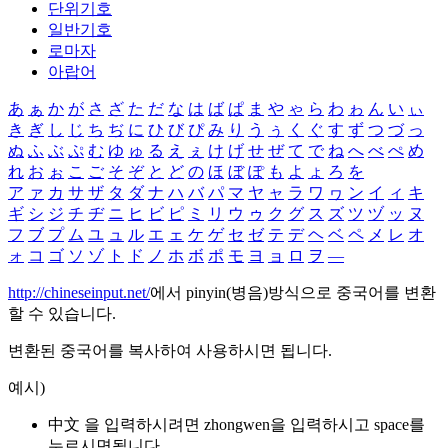
단위기호
일반기호
로마자
아랍어
あ
ぁ
か
が
さ
ざ
た
だ
な
は
ば
ぱ
ま
や
ゃ
ら
わ
ゎ
ん
い
ぃ
き
ぎ
し
じ
ち
ぢ
に
ひ
び
ぴ
み
り
う
ぅ
く
ぐ
す
ず
つ
づ
っ
ぬ
ふ
ぶ
ぷ
む
ゆ
ゅ
る
え
ぇ
け
げ
せ
ぜ
て
で
ね
へ
べ
ぺ
め
れ
お
ぉ
こ
ご
そ
ぞ
と
ど
の
ほ
ぼ
ぽ
も
よ
ょ
ろ
を
ア
ァ
カ
サ
ザ
タ
ダ
ナ
ハ
バ
パ
マ
ヤ
ャ
ラ
ワ
ヮ
ン
イ
ィ
キ
ギ
シ
ジ
チ
ヂ
ニ
ヒ
ビ
ピ
ミ
リ
ウ
ゥ
ク
グ
ス
ズ
ツ
ヅ
ッ
ヌ
フ
ブ
プ
ム
ユ
ュ
ル
エ
ェ
ケ
ゲ
セ
ゼ
テ
デ
ヘ
ベ
ペ
メ
レ
オ
ォ
コ
ゴ
ソ
ゾ
ト
ド
ノ
ホ
ボ
ポ
モ
ヨ
ョ
ロ
ヲ
―
http://chineseinput.net/
에서 pinyin(병음)방식으로 중국어를 변환
할 수 있습니다.
변환된 중국어를 복사하여 사용하시면 됩니다.
예시)
中文 을 입력하시려면
zhongwen
을 입력하시고 space를
누르시면됩니다.