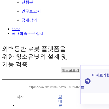
단행본
연구보고서
공개강의
home
국내학술논문 상세
외벽등반 로봇 플랫폼을
위한 청소유닛의 설계 및
기능 검증
한글로보기
이 자료와 함
료
https://www.riss.kr/link?id=A100036168
저자
김
태
균