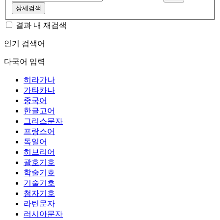
상세검색
결과 내 재검색
인기 검색어
다국어 입력
히라가나
가타카나
중국어
한글고어
그리스문자
프랑스어
독일어
히브리어
괄호기호
학술기호
기술기호
첨자기호
라틴문자
러시아문자