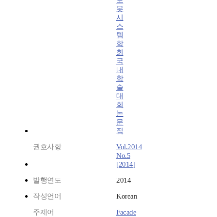
로
봇
시
스
템
학
회
국
내
학
술
대
회
논
문
집
권호사항
Vol.2014
No.5
[2014]
발행연도
2014
작성언어
Korean
주제어
Facade