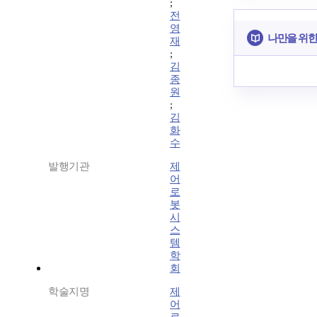
;
전
영
나만을 위한
재
;
김
종
원
;
김
화
수
발행기관
제
어
로
봇
시
스
템
학
회
학술지명
제
어