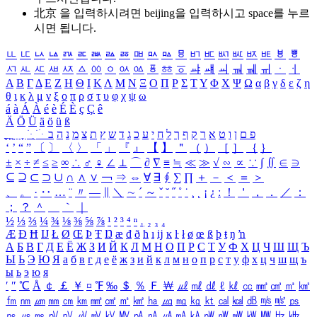
北京 을 입력하시려면
beijing
을 입력하시고 space를 누르
시면 됩니다.
ㅥ
ㅦ
ㅧ
ㅨ
ㅩ
ㅪ
ㅫ
ㅬ
ㅭ
ㅮ
ㅯ
ㅰ
ㅱ
ㅲ
ㅳ
ㅴ
ㅵ
ㅶ
ㅷ
ㅸ
ㅹ
ㅺ
ㅻ
ㅼ
ㅽ
ㅾ
ㅿ
ㆀ
ㆁ
ㆂ
ㆃ
ㆄ
ㆅ
ㆆ
ㆇ
ㆈ
ㆉ
ㆊ
ㆋ
ㆌ
ㆍ
ㆎ
Α
Β
Γ
Δ
Ε
Ζ
Η
Θ
Ι
Κ
Λ
Μ
Ν
Ξ
Ο
Π
Ρ
Σ
Τ
Υ
Φ
Χ
Ψ
Ω
α
β
γ
δ
ε
ζ
η
θ
ι
κ
λ
μ
ν
ξ
ο
π
ρ
σ
τ
υ
φ
χ
ψ
ω
á
à
Á
À
é
è
É
È
ç
Ç
ê
Ä
Ö
Ü
ä
ö
ü
ß
ְ
ֳ
ֲ
ֱ
ָ
ַ
ֵ
ֶ
ִ
ֹ
ּ
ֻ
ׂ
ׁ
ּ
ב
ה
נ
מ
צ
ת
ץ
ש
ד
ג
כ
ע
י
ח
ל
ך
ף
ק
ר
א
ט
ו
ן
ם
פ
‘
’
“
”
〔
〕
〈
〉
「
」
『
』
【
】
＂
（
）
［
］
｛
｝
±
×
÷
≠
≤
≥
∞
∴
♂
♀
∠
⊥
⌒
∂
∇
≡
≒
≪
≫
√
∽
∝
∵
∫
∬
∈
∋
⊆
⊇
⊂
⊃
∪
∩
∧
∨
￢
⇒
⇔
∀
∃
∮
∑
∏
＋
－
＜
＝
＞
、
。
·
‥
…
¨
〃
―
∥
＼
∼
´
～
ˇ
˘
˝
˚
˙
¸
˛
¡
¿
ː
！
＇
，
．
／
：
；
？
＾
＿
｀
｜
½
⅓
⅔
¼
¾
⅛
⅜
⅝
⅞
¹
²
³
⁴
ⁿ
₁
₂
₃
₄
Æ
Ð
Ħ
Ĳ
Ł
Ø
Œ
Þ
Ŧ
Ŋ
æ
đ
ð
ħ
ı
ĳ
ĸ
ŀ
ł
ø
œ
ß
þ
ŧ
ŋ
ŉ
А
Б
В
Г
Д
Е
Ё
Ж
З
И
Й
К
Л
М
Н
О
П
Р
С
Т
У
Ф
Х
Ц
Ч
Ш
Щ
Ъ
Ы
Ь
Э
Ю
Я
а
б
в
г
д
е
ё
ж
з
и
й
к
л
м
н
о
п
р
с
т
у
ф
х
ц
ч
ш
щ
ъ
ы
ь
э
ю
я
′
″
℃
Å
￠
￡
￥
¤
℉
‰
＄
％
Ｆ
￦
㎕
㎖
㎗
ℓ
㎘
㏄
㎣
㎤
㎥
㎦
㎙
㎚
㎛
㎜
㎝
㎞
㎟
㎠
㎡
㎢
㏊
㎍
㎎
㎏
㏏
㎈
㎉
㏈
㎧
㎨
㎰
㎱
㎲
㎳
㎴
㎵
㎶
㎷
㎸
㎹
㎀
㎁
㎂
㎃
㎄
㎺
㎻
㎽
㎾
㎿
㎐
㎑