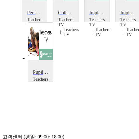
Personalised Learning with ICT 1
Collaborative Learning
Implementing Personalised Learning: Customised Teaching
Implementing Personalised Learning: Teaching and Learning
Teachers
Teachers
Teachers
Teachers
TV
TV
TV
TV
Teachers
Teachers
Teachers
Teache
TV
TV
TV
TV
Pupil Voice and Assessment for Learning
Teachers
TV
Teachers
TV
고객센터 (평일: 09:00~18:00)