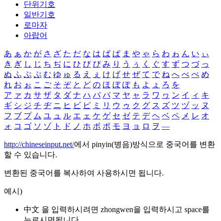
단위기호
일반기호
로마자
아랍어
あ
ぁ
か
が
さ
ざ
た
だ
な
は
ば
ぱ
ま
や
ゃ
ら
わ
ゎ
ん
い
ぃ
き
ぎ
し
じ
ち
ぢ
に
ひ
び
ぴ
み
り
う
ぅ
く
ぐ
す
ず
つ
づ
っ
ぬ
ふ
ぶ
ぷ
む
ゆ
ゅ
る
え
ぇ
け
げ
せ
ぜ
て
で
ね
へ
べ
ぺ
め
れ
お
ぉ
こ
ご
そ
ぞ
と
ど
の
ほ
ぼ
ぽ
も
よ
ょ
ろ
を
ア
ァ
カ
サ
ザ
タ
ダ
ナ
ハ
バ
パ
マ
ヤ
ャ
ラ
ワ
ヮ
ン
イ
ィ
キ
ギ
シ
ジ
チ
ヂ
ニ
ヒ
ビ
ピ
ミ
リ
ウ
ゥ
ク
グ
ス
ズ
ツ
ヅ
ッ
ヌ
フ
ブ
プ
ム
ユ
ュ
ル
エ
ェ
ケ
ゲ
セ
ゼ
テ
デ
ヘ
ベ
ペ
メ
レ
オ
ォ
コ
ゴ
ソ
ゾ
ト
ド
ノ
ホ
ボ
ポ
モ
ヨ
ョ
ロ
ヲ
―
http://chineseinput.net/
에서 pinyin(병음)방식으로 중국어를 변환
할 수 있습니다.
변환된 중국어를 복사하여 사용하시면 됩니다.
예시)
中文 을 입력하시려면
zhongwen
을 입력하시고 space를
누르시면됩니다.