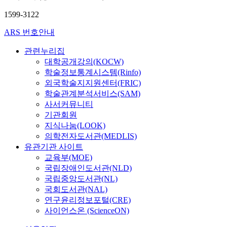
1599-3122
ARS 번호안내
관련누리집
대학공개강의(KOCW)
학술정보통계시스템(Rinfo)
외국학술지지원센터(FRIC)
학술관계분석서비스(SAM)
사서커뮤니티
기관회원
지식나눔(LOOK)
의학전자도서관(MEDLIS)
유관기관 사이트
교육부(MOE)
국립장애인도서관(NLD)
국립중앙도서관(NL)
국회도서관(NAL)
연구윤리정보포털(CRE)
사이언스온 (ScienceON)