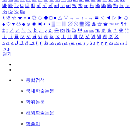
㎒
㎓
㎔
Ω
㏀
㏁
㎊
㎋
㎌
㏖
㏅
㎭
㎮
㎯
㏛
㎩
㎪
㎫
㎬
㏝
㏐
㏓
㏃
㏉
㏜
㏆
§
※
☆
★
○
●
◎
◇
◆
□
■
△
▽
→
←
↑
↓
↔
〓
◁
◀
▷
▶
♤
♠
♡
♥
♧
♣
⊙
◈
▣
◐
◑
▒
▤
▥
▨
▧
▦
▩
♨
☏
☎
☜
☞
¶
†
‡
↕
↗
↙
↖
↘
♭
♩
♪
♬
㉿
㈜
№
㏇
™
㏂
㏘
℡
＃
＆
＊
＠
ª
º
ⅰ
ⅱ
ⅲ
ⅳ
ⅴ
ⅵ
ⅶ
ⅷ
ⅸ
ⅹ
Ⅰ
Ⅱ
Ⅲ
Ⅳ
Ⅴ
Ⅵ
Ⅶ
Ⅷ
Ⅸ
Ⅹ
ا
ب
ت
ث
ج
ح
خ
د
ذ
ر
ز
س
ش
ص
ض
ط
ظ
ع
غ
ف
ق
ک
ل
م
ن
ه
و
ی
닫기
통합검색
국내학술논문
학위논문
해외학술논문
학술지