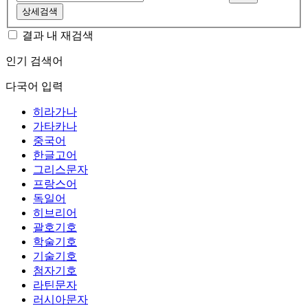
상세검색
결과 내 재검색
인기 검색어
다국어 입력
히라가나
가타카나
중국어
한글고어
그리스문자
프랑스어
독일어
히브리어
괄호기호
학술기호
기술기호
첨자기호
라틴문자
러시아문자