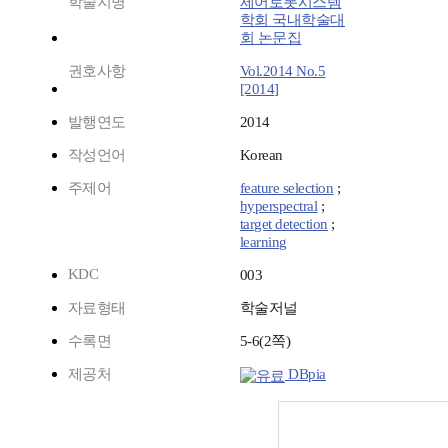
학술지명
제어로봇시스템
학회 국내학술대
회 논문집
권호사항
Vol.2014 No.5
[2014]
발행연도
2014
작성언어
Korean
주제어
feature selection
;
hyperspectral
;
target detection
;
learning
KDC
003
자료형태
학술저널
수록면
5-6(2쪽)
제공처
DBpia