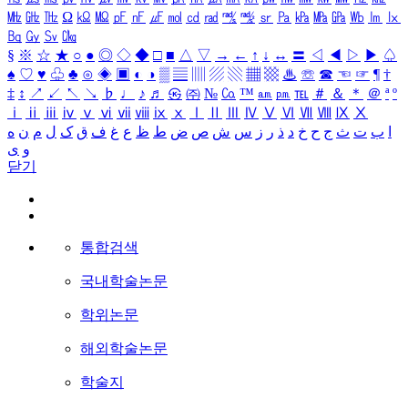
㎒
㎓
㎔
Ω
㏀
㏁
㎊
㎋
㎌
㏖
㏅
㎭
㎮
㎯
㏛
㎩
㎪
㎫
㎬
㏝
㏐
㏓
㏃
㏉
㏜
㏆
§
※
☆
★
○
●
◎
◇
◆
□
■
△
▽
→
←
↑
↓
↔
〓
◁
◀
▷
▶
♤
♠
♡
♥
♧
♣
⊙
◈
▣
◐
◑
▒
▤
▥
▨
▧
▦
▩
♨
☏
☎
☜
☞
¶
†
‡
↕
↗
↙
↖
↘
♭
♩
♪
♬
㉿
㈜
№
㏇
™
㏂
㏘
℡
＃
＆
＊
＠
ª
º
ⅰ
ⅱ
ⅲ
ⅳ
ⅴ
ⅵ
ⅶ
ⅷ
ⅸ
ⅹ
Ⅰ
Ⅱ
Ⅲ
Ⅳ
Ⅴ
Ⅵ
Ⅶ
Ⅷ
Ⅸ
Ⅹ
ا
ب
ت
ث
ج
ح
خ
د
ذ
ر
ز
س
ش
ص
ض
ط
ظ
ع
غ
ف
ق
ک
ل
م
ن
ه
و
ی
닫기
통합검색
국내학술논문
학위논문
해외학술논문
학술지