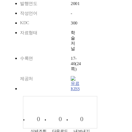
발행연도
2001
작성언어
-
KDC
300
자료형태
학
술
저
널
수록면
17-
40(24
쪽)
제공처
KISS
0
0
0
상세조회
다운로드
내보내기