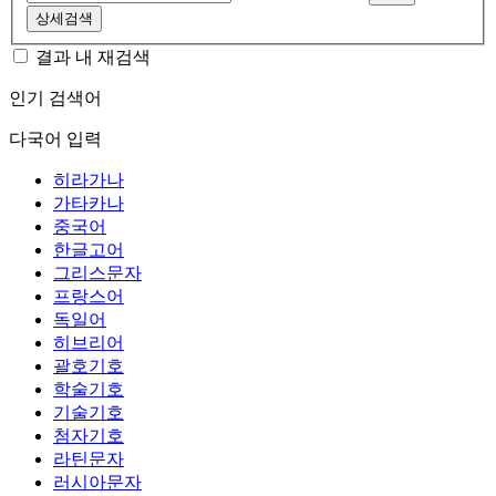
상세검색
결과 내 재검색
인기 검색어
다국어 입력
히라가나
가타카나
중국어
한글고어
그리스문자
프랑스어
독일어
히브리어
괄호기호
학술기호
기술기호
첨자기호
라틴문자
러시아문자