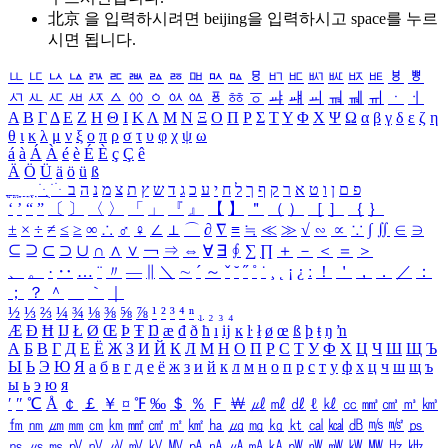
北京 을 입력하시려면
beijing
을 입력하시고 space를 누르
시면 됩니다.
ㅥ
ㅦ
ㅧ
ㅨ
ㅩ
ㅪ
ㅫ
ㅬ
ㅭ
ㅮ
ㅯ
ㅰ
ㅱ
ㅲ
ㅳ
ㅴ
ㅵ
ㅶ
ㅷ
ㅸ
ㅹ
ㅺ
ㅻ
ㅼ
ㅽ
ㅾ
ㅿ
ㆀ
ㆁ
ㆂ
ㆃ
ㆄ
ㆅ
ㆆ
ㆇ
ㆈ
ㆉ
ㆊ
ㆋ
ㆌ
ㆍ
ㆎ
Α
Β
Γ
Δ
Ε
Ζ
Η
Θ
Ι
Κ
Λ
Μ
Ν
Ξ
Ο
Π
Ρ
Σ
Τ
Υ
Φ
Χ
Ψ
Ω
α
β
γ
δ
ε
ζ
η
θ
ι
κ
λ
μ
ν
ξ
ο
π
ρ
σ
τ
υ
φ
χ
ψ
ω
á
à
Á
À
é
è
É
È
ç
Ç
ê
Ä
Ö
Ü
ä
ö
ü
ß
ְ
ֳ
ֲ
ֱ
ָ
ַ
ֵ
ֶ
ִ
ֹ
ּ
ֻ
ׂ
ׁ
ּ
ב
ה
נ
מ
צ
ת
ץ
ש
ד
ג
כ
ע
י
ח
ל
ך
ף
ק
ר
א
ט
ו
ן
ם
פ
‘
’
“
”
〔
〕
〈
〉
「
」
『
』
【
】
＂
（
）
［
］
｛
｝
±
×
÷
≠
≤
≥
∞
∴
♂
♀
∠
⊥
⌒
∂
∇
≡
≒
≪
≫
√
∽
∝
∵
∫
∬
∈
∋
⊆
⊇
⊂
⊃
∪
∩
∧
∨
￢
⇒
⇔
∀
∃
∮
∑
∏
＋
－
＜
＝
＞
、
。
·
‥
…
¨
〃
―
∥
＼
∼
´
～
ˇ
˘
˝
˚
˙
¸
˛
¡
¿
ː
！
＇
，
．
／
：
；
？
＾
＿
｀
｜
½
⅓
⅔
¼
¾
⅛
⅜
⅝
⅞
¹
²
³
⁴
ⁿ
₁
₂
₃
₄
Æ
Ð
Ħ
Ĳ
Ł
Ø
Œ
Þ
Ŧ
Ŋ
æ
đ
ð
ħ
ı
ĳ
ĸ
ŀ
ł
ø
œ
ß
þ
ŧ
ŋ
ŉ
А
Б
В
Г
Д
Е
Ё
Ж
З
И
Й
К
Л
М
Н
О
П
Р
С
Т
У
Ф
Х
Ц
Ч
Ш
Щ
Ъ
Ы
Ь
Э
Ю
Я
а
б
в
г
д
е
ё
ж
з
и
й
к
л
м
н
о
п
р
с
т
у
ф
х
ц
ч
ш
щ
ъ
ы
ь
э
ю
я
′
″
℃
Å
￠
￡
￥
¤
℉
‰
＄
％
Ｆ
￦
㎕
㎖
㎗
ℓ
㎘
㏄
㎣
㎤
㎥
㎦
㎙
㎚
㎛
㎜
㎝
㎞
㎟
㎠
㎡
㎢
㏊
㎍
㎎
㎏
㏏
㎈
㎉
㏈
㎧
㎨
㎰
㎱
㎲
㎳
㎴
㎵
㎶
㎷
㎸
㎹
㎀
㎁
㎂
㎃
㎄
㎺
㎻
㎽
㎾
㎿
㎐
㎑