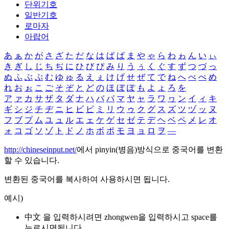
단위기호
일반기호
로마자
아랍어
あ
ぁ
か
が
さ
ざ
た
だ
な
は
ば
ぱ
ま
や
ゃ
ら
わ
ゎ
ん
い
ぃ
き
ぎ
し
じ
ち
ぢ
に
ひ
び
ぴ
み
り
う
ぅ
く
ぐ
す
ず
つ
づ
っ
ぬ
ふ
ぶ
ぷ
む
ゆ
ゅ
る
え
ぇ
け
げ
せ
ぜ
て
で
ね
へ
べ
ぺ
め
れ
お
ぉ
こ
ご
そ
ぞ
と
ど
の
ほ
ぼ
ぽ
も
よ
ょ
ろ
を
ア
ァ
カ
サ
ザ
タ
ダ
ナ
ハ
バ
パ
マ
ヤ
ャ
ラ
ワ
ヮ
ン
イ
ィ
キ
ギ
シ
ジ
チ
ヂ
ニ
ヒ
ビ
ピ
ミ
リ
ウ
ゥ
ク
グ
ス
ズ
ツ
ヅ
ッ
ヌ
フ
ブ
プ
ム
ユ
ュ
ル
エ
ェ
ケ
ゲ
セ
ゼ
テ
デ
ヘ
ベ
ペ
メ
レ
オ
ォ
コ
ゴ
ソ
ゾ
ト
ド
ノ
ホ
ボ
ポ
モ
ヨ
ョ
ロ
ヲ
―
http://chineseinput.net/
에서 pinyin(병음)방식으로 중국어를 변환
할 수 있습니다.
변환된 중국어를 복사하여 사용하시면 됩니다.
예시)
中文 을 입력하시려면
zhongwen
을 입력하시고 space를
누르시면됩니다.