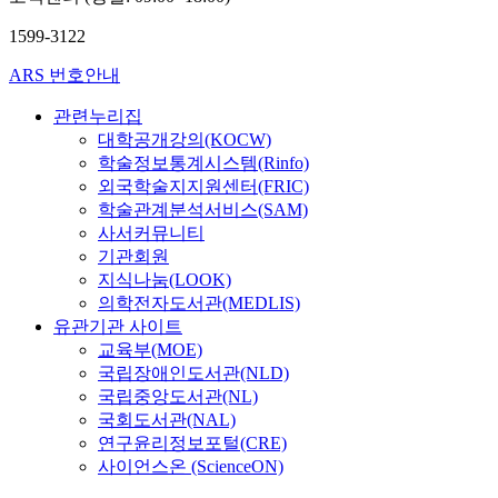
1599-3122
ARS 번호안내
관련누리집
대학공개강의(KOCW)
학술정보통계시스템(Rinfo)
외국학술지지원센터(FRIC)
학술관계분석서비스(SAM)
사서커뮤니티
기관회원
지식나눔(LOOK)
의학전자도서관(MEDLIS)
유관기관 사이트
교육부(MOE)
국립장애인도서관(NLD)
국립중앙도서관(NL)
국회도서관(NAL)
연구윤리정보포털(CRE)
사이언스온 (ScienceON)