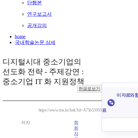
단행본
연구보고서
공개강의
home
국내학술논문 상세
디지털시대 중소기업의
선도화 전략 - 주제강연 :
중소기업 IT 화 지원정책
한글로보기
이 자료와 함
료
https://www.riss.kr/link?id=A75653959
저자
학
회
자