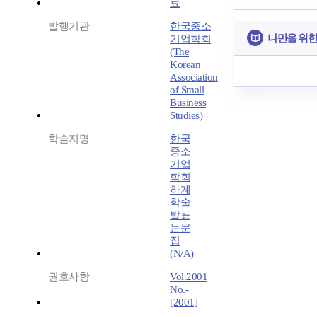
료
발행기관
한국중소
나만을 위한
기업학회
(The
Korean
Association
of Small
Business
Studies)
학술지명
한국
중소
기업
학회
하계
학술
발표
논문
집
(N/A)
권호사항
Vol.2001
No.-
[2001]