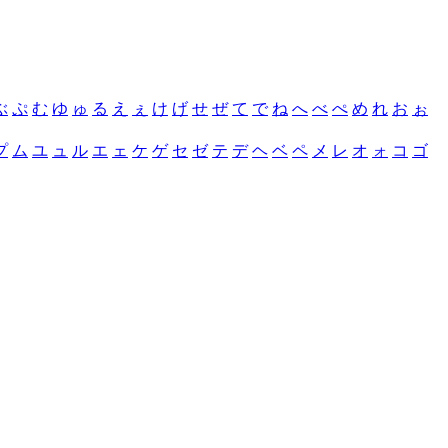
ぶ
ぷ
む
ゆ
ゅ
る
え
ぇ
け
げ
せ
ぜ
て
で
ね
へ
べ
ぺ
め
れ
お
ぉ
プ
ム
ユ
ュ
ル
エ
ェ
ケ
ゲ
セ
ゼ
テ
デ
ヘ
ベ
ペ
メ
レ
オ
ォ
コ
ゴ