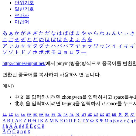
단위기호
일반기호
로마자
아랍어
あ
ぁ
か
が
さ
ざ
た
だ
な
は
ば
ぱ
ま
や
ゃ
ら
わ
ゎ
ん
い
ぃ
き
こ
ご
そ
ぞ
と
ど
の
ほ
ぼ
ぽ
も
よ
ょ
ろ
を
ア
ァ
カ
サ
ザ
タ
ダ
ナ
ハ
バ
パ
マ
ヤ
ャ
ラ
ワ
ヮ
ン
イ
ィ
キ
ギ
ソ
ゾ
ト
ド
ノ
ホ
ボ
ポ
モ
ヨ
ョ
ロ
ヲ
―
http://chineseinput.net/
에서 pinyin(병음)방식으로 중국어를 변환
변환된 중국어를 복사하여 사용하시면 됩니다.
예시)
中文 을 입력하시려면
zhongwen
을 입력하시고 space를
北京 을 입력하시려면
beijing
을 입력하시고 space를 누르
ㅥ
ㅦ
ㅧ
ㅨ
ㅩ
ㅪ
ㅫ
ㅬ
ㅭ
ㅮ
ㅯ
ㅰ
ㅱ
ㅲ
ㅳ
ㅴ
ㅵ
ㅶ
ㅷ
ㅸ
ㅹ
ㅺ
Α
Β
Γ
Δ
Ε
Ζ
Η
Θ
Ι
Κ
Λ
Μ
Ν
Ξ
Ο
Π
Ρ
Σ
Τ
Υ
Φ
Χ
Ψ
Ω
α
β
γ
δ
ε
ζ
η
á
à
Á
À
é
è
É
È
ç
Ç
ê
Ä
Ö
Ü
ä
ö
ü
ß