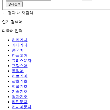
상세검색
결과 내 재검색
인기 검색어
다국어 입력
히라가나
가타카나
중국어
한글고어
그리스문자
프랑스어
독일어
히브리어
괄호기호
학술기호
기술기호
첨자기호
라틴문자
러시아문자