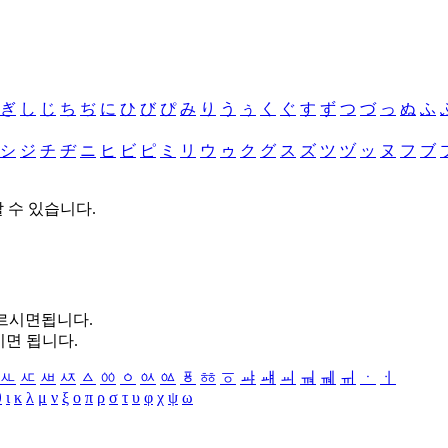
ぎ
し
じ
ち
ぢ
に
ひ
び
ぴ
み
り
う
ぅ
く
ぐ
す
ず
つ
づ
っ
ぬ
ふ
シ
ジ
チ
ヂ
ニ
ヒ
ビ
ピ
ミ
リ
ウ
ゥ
ク
グ
ス
ズ
ツ
ヅ
ッ
ヌ
フ
ブ
할 수 있습니다.
누르시면됩니다.
시면 됩니다.
ㅻ
ㅼ
ㅽ
ㅾ
ㅿ
ㆀ
ㆁ
ㆂ
ㆃ
ㆄ
ㆅ
ㆆ
ㆇ
ㆈ
ㆉ
ㆊ
ㆋ
ㆌ
ㆍ
ㆎ
θ
ι
κ
λ
μ
ν
ξ
ο
π
ρ
σ
τ
υ
φ
χ
ψ
ω