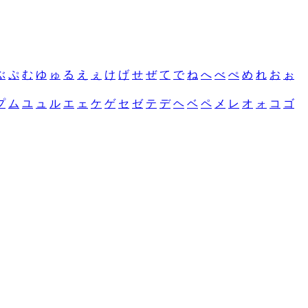
ぶ
ぷ
む
ゆ
ゅ
る
え
ぇ
け
げ
せ
ぜ
て
で
ね
へ
べ
ぺ
め
れ
お
ぉ
プ
ム
ユ
ュ
ル
エ
ェ
ケ
ゲ
セ
ゼ
テ
デ
ヘ
ベ
ペ
メ
レ
オ
ォ
コ
ゴ