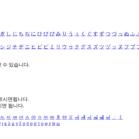
ぎ
し
じ
ち
ぢ
に
ひ
び
ぴ
み
り
う
ぅ
く
ぐ
す
ず
つ
づ
っ
ぬ
ふ
シ
ジ
チ
ヂ
ニ
ヒ
ビ
ピ
ミ
リ
ウ
ゥ
ク
グ
ス
ズ
ツ
ヅ
ッ
ヌ
フ
ブ
할 수 있습니다.
누르시면됩니다.
시면 됩니다.
ㅻ
ㅼ
ㅽ
ㅾ
ㅿ
ㆀ
ㆁ
ㆂ
ㆃ
ㆄ
ㆅ
ㆆ
ㆇ
ㆈ
ㆉ
ㆊ
ㆋ
ㆌ
ㆍ
ㆎ
θ
ι
κ
λ
μ
ν
ξ
ο
π
ρ
σ
τ
υ
φ
χ
ψ
ω