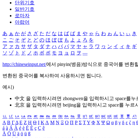
단위기호
일반기호
로마자
아랍어
あ
ぁ
か
が
さ
ざ
た
だ
な
は
ば
ぱ
ま
や
ゃ
ら
わ
ゎ
ん
い
ぃ
き
こ
ご
そ
ぞ
と
ど
の
ほ
ぼ
ぽ
も
よ
ょ
ろ
を
ア
ァ
カ
サ
ザ
タ
ダ
ナ
ハ
バ
パ
マ
ヤ
ャ
ラ
ワ
ヮ
ン
イ
ィ
キ
ギ
ソ
ゾ
ト
ド
ノ
ホ
ボ
ポ
モ
ヨ
ョ
ロ
ヲ
―
http://chineseinput.net/
에서 pinyin(병음)방식으로 중국어를 변환
변환된 중국어를 복사하여 사용하시면 됩니다.
예시)
中文 을 입력하시려면
zhongwen
을 입력하시고 space를
北京 을 입력하시려면
beijing
을 입력하시고 space를 누르
ㅥ
ㅦ
ㅧ
ㅨ
ㅩ
ㅪ
ㅫ
ㅬ
ㅭ
ㅮ
ㅯ
ㅰ
ㅱ
ㅲ
ㅳ
ㅴ
ㅵ
ㅶ
ㅷ
ㅸ
ㅹ
ㅺ
Α
Β
Γ
Δ
Ε
Ζ
Η
Θ
Ι
Κ
Λ
Μ
Ν
Ξ
Ο
Π
Ρ
Σ
Τ
Υ
Φ
Χ
Ψ
Ω
α
β
γ
δ
ε
ζ
η
á
à
Á
À
é
è
É
È
ç
Ç
ê
Ä
Ö
Ü
ä
ö
ü
ß