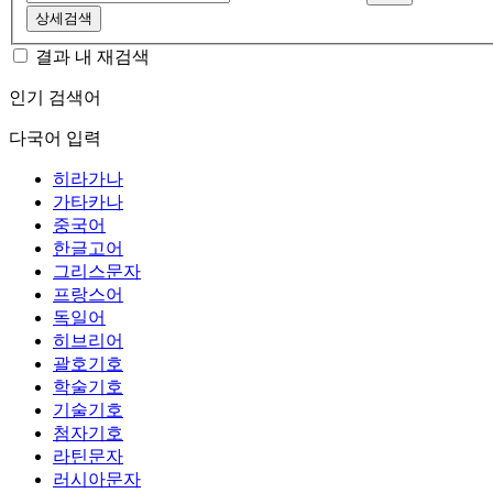
상세검색
결과 내 재검색
인기 검색어
다국어 입력
히라가나
가타카나
중국어
한글고어
그리스문자
프랑스어
독일어
히브리어
괄호기호
학술기호
기술기호
첨자기호
라틴문자
러시아문자