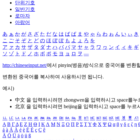
단위기호
일반기호
로마자
아랍어
あ
ぁ
か
が
さ
ざ
た
だ
な
は
ば
ぱ
ま
や
ゃ
ら
わ
ゎ
ん
い
ぃ
き
こ
ご
そ
ぞ
と
ど
の
ほ
ぼ
ぽ
も
よ
ょ
ろ
を
ア
ァ
カ
サ
ザ
タ
ダ
ナ
ハ
バ
パ
マ
ヤ
ャ
ラ
ワ
ヮ
ン
イ
ィ
キ
ギ
ソ
ゾ
ト
ド
ノ
ホ
ボ
ポ
モ
ヨ
ョ
ロ
ヲ
―
http://chineseinput.net/
에서 pinyin(병음)방식으로 중국어를 변환
변환된 중국어를 복사하여 사용하시면 됩니다.
예시)
中文 을 입력하시려면
zhongwen
을 입력하시고 space를
北京 을 입력하시려면
beijing
을 입력하시고 space를 누르
ㅥ
ㅦ
ㅧ
ㅨ
ㅩ
ㅪ
ㅫ
ㅬ
ㅭ
ㅮ
ㅯ
ㅰ
ㅱ
ㅲ
ㅳ
ㅴ
ㅵ
ㅶ
ㅷ
ㅸ
ㅹ
ㅺ
Α
Β
Γ
Δ
Ε
Ζ
Η
Θ
Ι
Κ
Λ
Μ
Ν
Ξ
Ο
Π
Ρ
Σ
Τ
Υ
Φ
Χ
Ψ
Ω
α
β
γ
δ
ε
ζ
η
á
à
Á
À
é
è
É
È
ç
Ç
ê
Ä
Ö
Ü
ä
ö
ü
ß