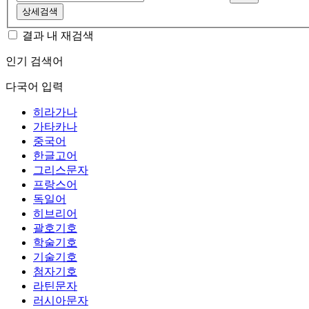
상세검색
결과 내 재검색
인기 검색어
다국어 입력
히라가나
가타카나
중국어
한글고어
그리스문자
프랑스어
독일어
히브리어
괄호기호
학술기호
기술기호
첨자기호
라틴문자
러시아문자