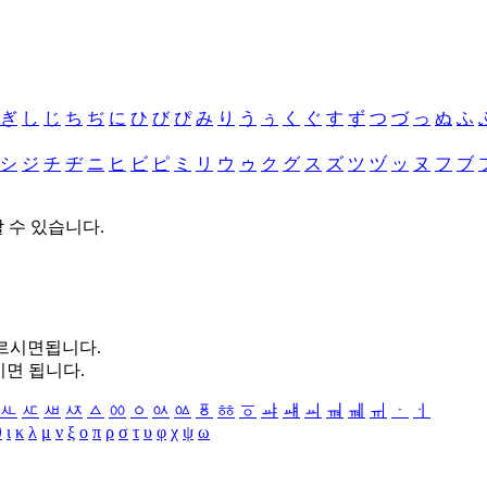
ぎ
し
じ
ち
ぢ
に
ひ
び
ぴ
み
り
う
ぅ
く
ぐ
す
ず
つ
づ
っ
ぬ
ふ
シ
ジ
チ
ヂ
ニ
ヒ
ビ
ピ
ミ
リ
ウ
ゥ
ク
グ
ス
ズ
ツ
ヅ
ッ
ヌ
フ
ブ
할 수 있습니다.
누르시면됩니다.
시면 됩니다.
ㅻ
ㅼ
ㅽ
ㅾ
ㅿ
ㆀ
ㆁ
ㆂ
ㆃ
ㆄ
ㆅ
ㆆ
ㆇ
ㆈ
ㆉ
ㆊ
ㆋ
ㆌ
ㆍ
ㆎ
θ
ι
κ
λ
μ
ν
ξ
ο
π
ρ
σ
τ
υ
φ
χ
ψ
ω