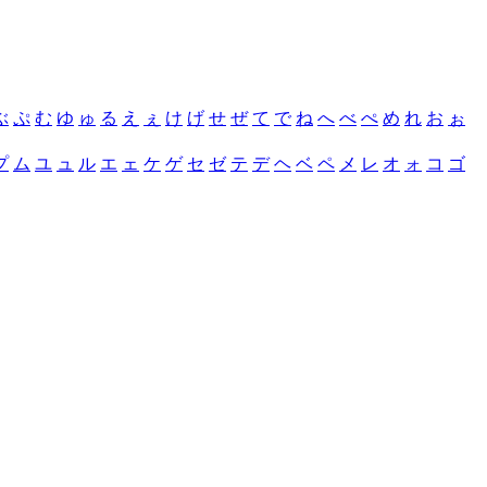
ぶ
ぷ
む
ゆ
ゅ
る
え
ぇ
け
げ
せ
ぜ
て
で
ね
へ
べ
ぺ
め
れ
お
ぉ
プ
ム
ユ
ュ
ル
エ
ェ
ケ
ゲ
セ
ゼ
テ
デ
ヘ
ベ
ペ
メ
レ
オ
ォ
コ
ゴ