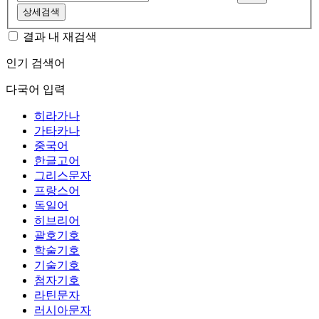
상세검색
결과 내 재검색
인기 검색어
다국어 입력
히라가나
가타카나
중국어
한글고어
그리스문자
프랑스어
독일어
히브리어
괄호기호
학술기호
기술기호
첨자기호
라틴문자
러시아문자