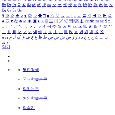
㎒
㎓
㎔
Ω
㏀
㏁
㎊
㎋
㎌
㏖
㏅
㎭
㎮
㎯
㏛
㎩
㎪
㎫
㎬
㏝
㏐
㏓
㏃
㏉
㏜
㏆
§
※
☆
★
○
●
◎
◇
◆
□
■
△
▽
→
←
↑
↓
↔
〓
◁
◀
▷
▶
♤
♠
♡
♥
♧
♣
⊙
◈
▣
◐
◑
▒
▤
▥
▨
▧
▦
▩
♨
☏
☎
☜
☞
¶
†
‡
↕
↗
↙
↖
↘
♭
♩
♪
♬
㉿
㈜
№
㏇
™
㏂
㏘
℡
＃
＆
＊
＠
ª
º
ⅰ
ⅱ
ⅲ
ⅳ
ⅴ
ⅵ
ⅶ
ⅷ
ⅸ
ⅹ
Ⅰ
Ⅱ
Ⅲ
Ⅳ
Ⅴ
Ⅵ
Ⅶ
Ⅷ
Ⅸ
Ⅹ
ا
ب
ت
ث
ج
ح
خ
د
ذ
ر
ز
س
ش
ص
ض
ط
ظ
ع
غ
ف
ق
ک
ل
م
ن
ه
و
ی
닫기
통합검색
국내학술논문
학위논문
해외학술논문
학술지