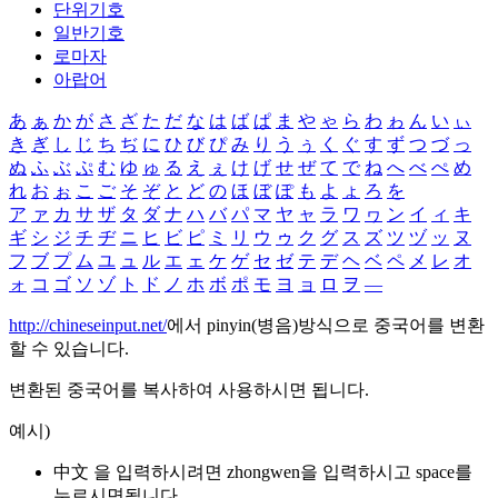
단위기호
일반기호
로마자
아랍어
あ
ぁ
か
が
さ
ざ
た
だ
な
は
ば
ぱ
ま
や
ゃ
ら
わ
ゎ
ん
い
ぃ
き
ぎ
し
じ
ち
ぢ
に
ひ
び
ぴ
み
り
う
ぅ
く
ぐ
す
ず
つ
づ
っ
ぬ
ふ
ぶ
ぷ
む
ゆ
ゅ
る
え
ぇ
け
げ
せ
ぜ
て
で
ね
へ
べ
ぺ
め
れ
お
ぉ
こ
ご
そ
ぞ
と
ど
の
ほ
ぼ
ぽ
も
よ
ょ
ろ
を
ア
ァ
カ
サ
ザ
タ
ダ
ナ
ハ
バ
パ
マ
ヤ
ャ
ラ
ワ
ヮ
ン
イ
ィ
キ
ギ
シ
ジ
チ
ヂ
ニ
ヒ
ビ
ピ
ミ
リ
ウ
ゥ
ク
グ
ス
ズ
ツ
ヅ
ッ
ヌ
フ
ブ
プ
ム
ユ
ュ
ル
エ
ェ
ケ
ゲ
セ
ゼ
テ
デ
ヘ
ベ
ペ
メ
レ
オ
ォ
コ
ゴ
ソ
ゾ
ト
ド
ノ
ホ
ボ
ポ
モ
ヨ
ョ
ロ
ヲ
―
http://chineseinput.net/
에서 pinyin(병음)방식으로 중국어를 변환
할 수 있습니다.
변환된 중국어를 복사하여 사용하시면 됩니다.
예시)
中文 을 입력하시려면
zhongwen
을 입력하시고 space를
누르시면됩니다.