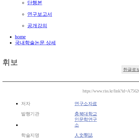
단행본
연구보고서
공개강의
home
국내학술논문 상세
휘보
한글로
https://www.riss.kr/link?id=A756
저자
연구소자료
발행기관
충북대학교
인문학연구
소
학술지명
人文學誌