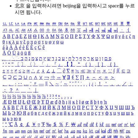
北京 을 입력하시려면
beijing
을 입력하시고 space를 누르
시면 됩니다.
ㅥ
ㅦ
ㅧ
ㅨ
ㅩ
ㅪ
ㅫ
ㅬ
ㅭ
ㅮ
ㅯ
ㅰ
ㅱ
ㅲ
ㅳ
ㅴ
ㅵ
ㅶ
ㅷ
ㅸ
ㅹ
ㅺ
ㅻ
ㅼ
ㅽ
ㅾ
ㅿ
ㆀ
ㆁ
ㆂ
ㆃ
ㆄ
ㆅ
ㆆ
ㆇ
ㆈ
ㆉ
ㆊ
ㆋ
ㆌ
ㆍ
ㆎ
Α
Β
Γ
Δ
Ε
Ζ
Η
Θ
Ι
Κ
Λ
Μ
Ν
Ξ
Ο
Π
Ρ
Σ
Τ
Υ
Φ
Χ
Ψ
Ω
α
β
γ
δ
ε
ζ
η
θ
ι
κ
λ
μ
ν
ξ
ο
π
ρ
σ
τ
υ
φ
χ
ψ
ω
á
à
Á
À
é
è
É
È
ç
Ç
ê
Ä
Ö
Ü
ä
ö
ü
ß
ְ
ֳ
ֲ
ֱ
ָ
ַ
ֵ
ֶ
ִ
ֹ
ּ
ֻ
ׂ
ׁ
ּ
ב
ה
נ
מ
צ
ת
ץ
ש
ד
ג
כ
ע
י
ח
ל
ך
ף
ק
ר
א
ט
ו
ן
ם
פ
‘
’
“
”
〔
〕
〈
〉
「
」
『
』
【
】
＂
（
）
［
］
｛
｝
±
×
÷
≠
≤
≥
∞
∴
♂
♀
∠
⊥
⌒
∂
∇
≡
≒
≪
≫
√
∽
∝
∵
∫
∬
∈
∋
⊆
⊇
⊂
⊃
∪
∩
∧
∨
￢
⇒
⇔
∀
∃
∮
∑
∏
＋
－
＜
＝
＞
、
。
·
‥
…
¨
〃
―
∥
＼
∼
´
～
ˇ
˘
˝
˚
˙
¸
˛
¡
¿
ː
！
＇
，
．
／
：
；
？
＾
＿
｀
｜
½
⅓
⅔
¼
¾
⅛
⅜
⅝
⅞
¹
²
³
⁴
ⁿ
₁
₂
₃
₄
Æ
Ð
Ħ
Ĳ
Ł
Ø
Œ
Þ
Ŧ
Ŋ
æ
đ
ð
ħ
ı
ĳ
ĸ
ŀ
ł
ø
œ
ß
þ
ŧ
ŋ
ŉ
А
Б
В
Г
Д
Е
Ё
Ж
З
И
Й
К
Л
М
Н
О
П
Р
С
Т
У
Ф
Х
Ц
Ч
Ш
Щ
Ъ
Ы
Ь
Э
Ю
Я
а
б
в
г
д
е
ё
ж
з
и
й
к
л
м
н
о
п
р
с
т
у
ф
х
ц
ч
ш
щ
ъ
ы
ь
э
ю
я
′
″
℃
Å
￠
￡
￥
¤
℉
‰
＄
％
Ｆ
￦
㎕
㎖
㎗
ℓ
㎘
㏄
㎣
㎤
㎥
㎦
㎙
㎚
㎛
㎜
㎝
㎞
㎟
㎠
㎡
㎢
㏊
㎍
㎎
㎏
㏏
㎈
㎉
㏈
㎧
㎨
㎰
㎱
㎲
㎳
㎴
㎵
㎶
㎷
㎸
㎹
㎀
㎁
㎂
㎃
㎄
㎺
㎻
㎽
㎾
㎿
㎐
㎑