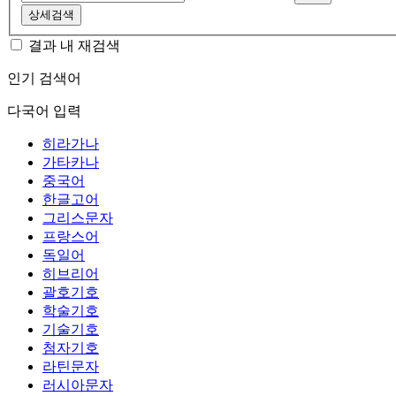
상세검색
결과 내 재검색
인기 검색어
다국어 입력
히라가나
가타카나
중국어
한글고어
그리스문자
프랑스어
독일어
히브리어
괄호기호
학술기호
기술기호
첨자기호
라틴문자
러시아문자