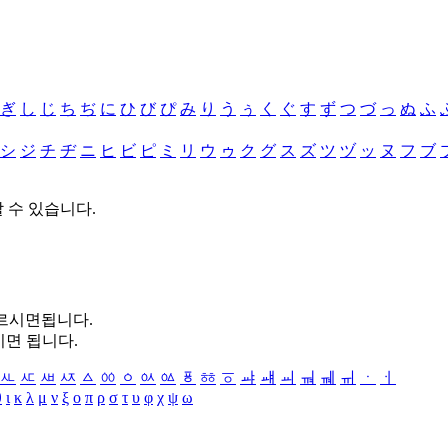
ぎ
し
じ
ち
ぢ
に
ひ
び
ぴ
み
り
う
ぅ
く
ぐ
す
ず
つ
づ
っ
ぬ
ふ
シ
ジ
チ
ヂ
ニ
ヒ
ビ
ピ
ミ
リ
ウ
ゥ
ク
グ
ス
ズ
ツ
ヅ
ッ
ヌ
フ
ブ
할 수 있습니다.
누르시면됩니다.
시면 됩니다.
ㅻ
ㅼ
ㅽ
ㅾ
ㅿ
ㆀ
ㆁ
ㆂ
ㆃ
ㆄ
ㆅ
ㆆ
ㆇ
ㆈ
ㆉ
ㆊ
ㆋ
ㆌ
ㆍ
ㆎ
θ
ι
κ
λ
μ
ν
ξ
ο
π
ρ
σ
τ
υ
φ
χ
ψ
ω