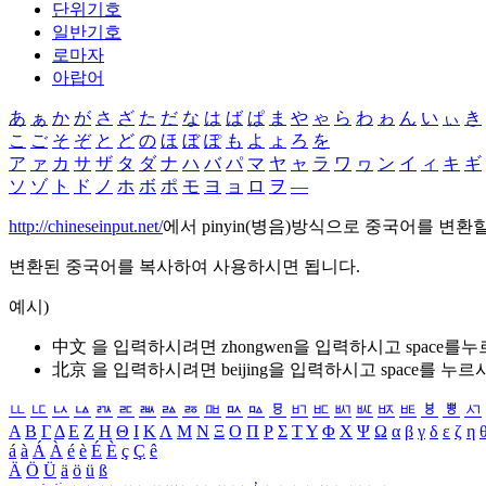
단위기호
일반기호
로마자
아랍어
あ
ぁ
か
が
さ
ざ
た
だ
な
は
ば
ぱ
ま
や
ゃ
ら
わ
ゎ
ん
い
ぃ
き
こ
ご
そ
ぞ
と
ど
の
ほ
ぼ
ぽ
も
よ
ょ
ろ
を
ア
ァ
カ
サ
ザ
タ
ダ
ナ
ハ
バ
パ
マ
ヤ
ャ
ラ
ワ
ヮ
ン
イ
ィ
キ
ギ
ソ
ゾ
ト
ド
ノ
ホ
ボ
ポ
モ
ヨ
ョ
ロ
ヲ
―
http://chineseinput.net/
에서 pinyin(병음)방식으로 중국어를 변환
변환된 중국어를 복사하여 사용하시면 됩니다.
예시)
中文 을 입력하시려면
zhongwen
을 입력하시고 space를
北京 을 입력하시려면
beijing
을 입력하시고 space를 누르
ㅥ
ㅦ
ㅧ
ㅨ
ㅩ
ㅪ
ㅫ
ㅬ
ㅭ
ㅮ
ㅯ
ㅰ
ㅱ
ㅲ
ㅳ
ㅴ
ㅵ
ㅶ
ㅷ
ㅸ
ㅹ
ㅺ
Α
Β
Γ
Δ
Ε
Ζ
Η
Θ
Ι
Κ
Λ
Μ
Ν
Ξ
Ο
Π
Ρ
Σ
Τ
Υ
Φ
Χ
Ψ
Ω
α
β
γ
δ
ε
ζ
η
á
à
Á
À
é
è
É
È
ç
Ç
ê
Ä
Ö
Ü
ä
ö
ü
ß