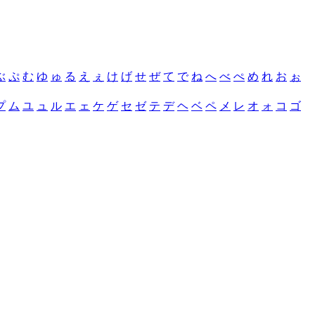
ぶ
ぷ
む
ゆ
ゅ
る
え
ぇ
け
げ
せ
ぜ
て
で
ね
へ
べ
ぺ
め
れ
お
ぉ
プ
ム
ユ
ュ
ル
エ
ェ
ケ
ゲ
セ
ゼ
テ
デ
ヘ
ベ
ペ
メ
レ
オ
ォ
コ
ゴ