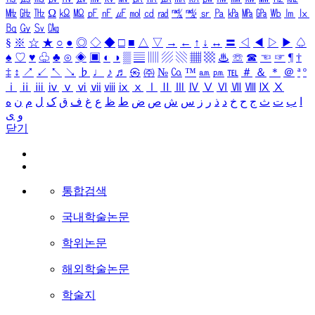
㎒
㎓
㎔
Ω
㏀
㏁
㎊
㎋
㎌
㏖
㏅
㎭
㎮
㎯
㏛
㎩
㎪
㎫
㎬
㏝
㏐
㏓
㏃
㏉
㏜
㏆
§
※
☆
★
○
●
◎
◇
◆
□
■
△
▽
→
←
↑
↓
↔
〓
◁
◀
▷
▶
♤
♠
♡
♥
♧
♣
⊙
◈
▣
◐
◑
▒
▤
▥
▨
▧
▦
▩
♨
☏
☎
☜
☞
¶
†
‡
↕
↗
↙
↖
↘
♭
♩
♪
♬
㉿
㈜
№
㏇
™
㏂
㏘
℡
＃
＆
＊
＠
ª
º
ⅰ
ⅱ
ⅲ
ⅳ
ⅴ
ⅵ
ⅶ
ⅷ
ⅸ
ⅹ
Ⅰ
Ⅱ
Ⅲ
Ⅳ
Ⅴ
Ⅵ
Ⅶ
Ⅷ
Ⅸ
Ⅹ
ا
ب
ت
ث
ج
ح
خ
د
ذ
ر
ز
س
ش
ص
ض
ط
ظ
ع
غ
ف
ق
ک
ل
م
ن
ه
و
ی
닫기
통합검색
국내학술논문
학위논문
해외학술논문
학술지