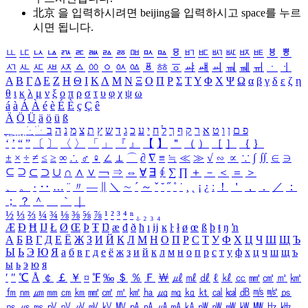
北京 을 입력하시려면
beijing
을 입력하시고 space를 누르
시면 됩니다.
ㅥ
ㅦ
ㅧ
ㅨ
ㅩ
ㅪ
ㅫ
ㅬ
ㅭ
ㅮ
ㅯ
ㅰ
ㅱ
ㅲ
ㅳ
ㅴ
ㅵ
ㅶ
ㅷ
ㅸ
ㅹ
ㅺ
ㅻ
ㅼ
ㅽ
ㅾ
ㅿ
ㆀ
ㆁ
ㆂ
ㆃ
ㆄ
ㆅ
ㆆ
ㆇ
ㆈ
ㆉ
ㆊ
ㆋ
ㆌ
ㆍ
ㆎ
Α
Β
Γ
Δ
Ε
Ζ
Η
Θ
Ι
Κ
Λ
Μ
Ν
Ξ
Ο
Π
Ρ
Σ
Τ
Υ
Φ
Χ
Ψ
Ω
α
β
γ
δ
ε
ζ
η
θ
ι
κ
λ
μ
ν
ξ
ο
π
ρ
σ
τ
υ
φ
χ
ψ
ω
á
à
Á
À
é
è
É
È
ç
Ç
ê
Ä
Ö
Ü
ä
ö
ü
ß
ְ
ֳ
ֲ
ֱ
ָ
ַ
ֵ
ֶ
ִ
ֹ
ּ
ֻ
ׂ
ׁ
ּ
ב
ה
נ
מ
צ
ת
ץ
ש
ד
ג
כ
ע
י
ח
ל
ך
ף
ק
ר
א
ט
ו
ן
ם
פ
‘
’
“
”
〔
〕
〈
〉
「
」
『
』
【
】
＂
（
）
［
］
｛
｝
±
×
÷
≠
≤
≥
∞
∴
♂
♀
∠
⊥
⌒
∂
∇
≡
≒
≪
≫
√
∽
∝
∵
∫
∬
∈
∋
⊆
⊇
⊂
⊃
∪
∩
∧
∨
￢
⇒
⇔
∀
∃
∮
∑
∏
＋
－
＜
＝
＞
、
。
·
‥
…
¨
〃
―
∥
＼
∼
´
～
ˇ
˘
˝
˚
˙
¸
˛
¡
¿
ː
！
＇
，
．
／
：
；
？
＾
＿
｀
｜
½
⅓
⅔
¼
¾
⅛
⅜
⅝
⅞
¹
²
³
⁴
ⁿ
₁
₂
₃
₄
Æ
Ð
Ħ
Ĳ
Ł
Ø
Œ
Þ
Ŧ
Ŋ
æ
đ
ð
ħ
ı
ĳ
ĸ
ŀ
ł
ø
œ
ß
þ
ŧ
ŋ
ŉ
А
Б
В
Г
Д
Е
Ё
Ж
З
И
Й
К
Л
М
Н
О
П
Р
С
Т
У
Ф
Х
Ц
Ч
Ш
Щ
Ъ
Ы
Ь
Э
Ю
Я
а
б
в
г
д
е
ё
ж
з
и
й
к
л
м
н
о
п
р
с
т
у
ф
х
ц
ч
ш
щ
ъ
ы
ь
э
ю
я
′
″
℃
Å
￠
￡
￥
¤
℉
‰
＄
％
Ｆ
￦
㎕
㎖
㎗
ℓ
㎘
㏄
㎣
㎤
㎥
㎦
㎙
㎚
㎛
㎜
㎝
㎞
㎟
㎠
㎡
㎢
㏊
㎍
㎎
㎏
㏏
㎈
㎉
㏈
㎧
㎨
㎰
㎱
㎲
㎳
㎴
㎵
㎶
㎷
㎸
㎹
㎀
㎁
㎂
㎃
㎄
㎺
㎻
㎽
㎾
㎿
㎐
㎑