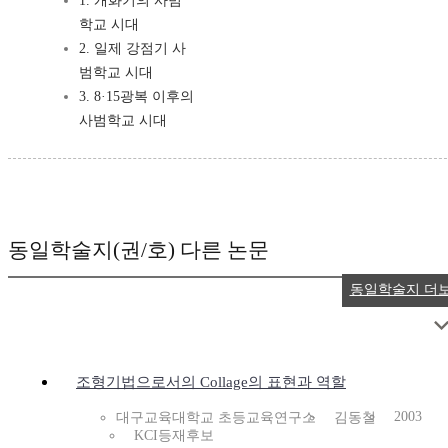
1. 개화기의 사범
학교 시대
2. 일제 강점기 사
범학교 시대
3. 8·15광복 이후의
사범학교 시대
동일학술지(권/호) 다른 논문
동일학술지 더
조형기법으로서의 Collage의 표현과 역할
2003
대구교육대학교 초등교육연구소
김동철
KCI등재후보