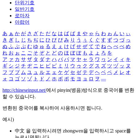
단위기호
일반기호
로마자
아랍어
あ
ぁ
か
が
さ
ざ
た
だ
な
は
ば
ぱ
ま
や
ゃ
ら
わ
ゎ
ん
い
ぃ
き
ぎ
し
じ
ち
ぢ
に
ひ
び
ぴ
み
り
う
ぅ
く
ぐ
す
ず
つ
づ
っ
ぬ
ふ
ぶ
ぷ
む
ゆ
ゅ
る
え
ぇ
け
げ
せ
ぜ
て
で
ね
へ
べ
ぺ
め
れ
お
ぉ
こ
ご
そ
ぞ
と
ど
の
ほ
ぼ
ぽ
も
よ
ょ
ろ
を
ア
ァ
カ
サ
ザ
タ
ダ
ナ
ハ
バ
パ
マ
ヤ
ャ
ラ
ワ
ヮ
ン
イ
ィ
キ
ギ
シ
ジ
チ
ヂ
ニ
ヒ
ビ
ピ
ミ
リ
ウ
ゥ
ク
グ
ス
ズ
ツ
ヅ
ッ
ヌ
フ
ブ
プ
ム
ユ
ュ
ル
エ
ェ
ケ
ゲ
セ
ゼ
テ
デ
ヘ
ベ
ペ
メ
レ
オ
ォ
コ
ゴ
ソ
ゾ
ト
ド
ノ
ホ
ボ
ポ
モ
ヨ
ョ
ロ
ヲ
―
http://chineseinput.net/
에서 pinyin(병음)방식으로 중국어를 변환
할 수 있습니다.
변환된 중국어를 복사하여 사용하시면 됩니다.
예시)
中文 을 입력하시려면
zhongwen
을 입력하시고 space를
누르시면됩니다.