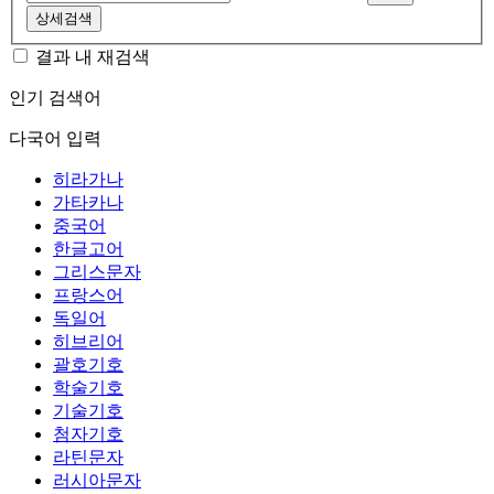
상세검색
결과 내 재검색
인기 검색어
다국어 입력
히라가나
가타카나
중국어
한글고어
그리스문자
프랑스어
독일어
히브리어
괄호기호
학술기호
기술기호
첨자기호
라틴문자
러시아문자