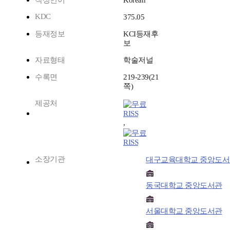
작성언어
Korean
KDC
375.05
등재정보
KCI등재후
보
자료형태
학술저널
수록면
219-239(21
쪽)
제공처
RISS
,
RISS
소장기관
대구교육대학교 중앙도서
동국대학교 중앙도서관
서울대학교 중앙도서관