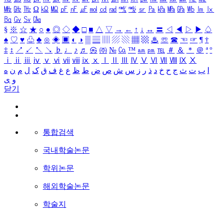
㎒
㎓
㎔
Ω
㏀
㏁
㎊
㎋
㎌
㏖
㏅
㎭
㎮
㎯
㏛
㎩
㎪
㎫
㎬
㏝
㏐
㏓
㏃
㏉
㏜
㏆
§
※
☆
★
○
●
◎
◇
◆
□
■
△
▽
→
←
↑
↓
↔
〓
◁
◀
▷
▶
♤
♠
♡
♥
♧
♣
⊙
◈
▣
◐
◑
▒
▤
▥
▨
▧
▦
▩
♨
☏
☎
☜
☞
¶
†
‡
↕
↗
↙
↖
↘
♭
♩
♪
♬
㉿
㈜
№
㏇
™
㏂
㏘
℡
＃
＆
＊
＠
ª
º
ⅰ
ⅱ
ⅲ
ⅳ
ⅴ
ⅵ
ⅶ
ⅷ
ⅸ
ⅹ
Ⅰ
Ⅱ
Ⅲ
Ⅳ
Ⅴ
Ⅵ
Ⅶ
Ⅷ
Ⅸ
Ⅹ
ا
ب
ت
ث
ج
ح
خ
د
ذ
ر
ز
س
ش
ص
ض
ط
ظ
ع
غ
ف
ق
ک
ل
م
ن
ه
و
ی
닫기
통합검색
국내학술논문
학위논문
해외학술논문
학술지