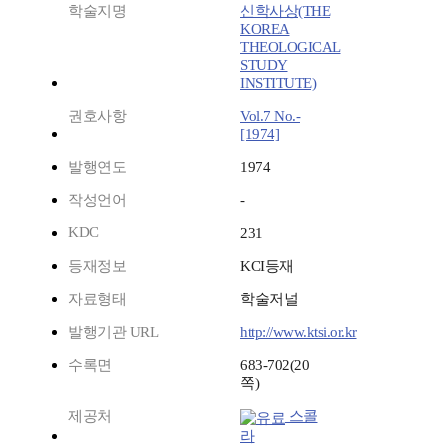
학술지명
신학사상(THE
KOREA
THEOLOGICAL
STUDY
INSTITUTE)
권호사항
Vol.7 No.-
[1974]
발행연도
1974
작성언어
-
KDC
231
등재정보
KCI등재
자료형태
학술저널
발행기관 URL
http://www.ktsi.or.kr
수록면
683-702(20
쪽)
제공처
스콜
라