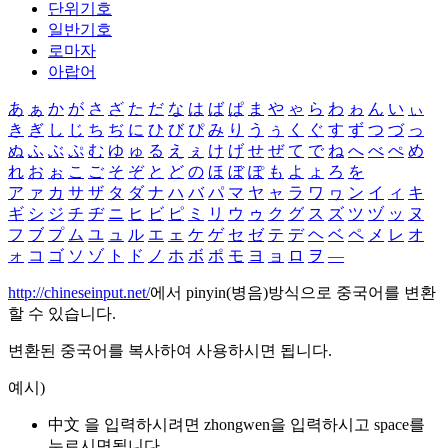
단위기호
일반기호
로마자
아랍어
あ
ぁ
か
が
さ
ざ
た
だ
な
は
ば
ぱ
ま
や
ゃ
ら
わ
ゎ
ん
い
ぃ
き
ぎ
し
じ
ち
ぢ
に
ひ
び
ぴ
み
り
う
ぅ
く
ぐ
す
ず
つ
づ
っ
ぬ
ふ
ぶ
ぷ
む
ゆ
ゅ
る
え
ぇ
け
げ
せ
ぜ
て
で
ね
へ
べ
ぺ
め
れ
お
ぉ
こ
ご
そ
ぞ
と
ど
の
ほ
ぼ
ぽ
も
よ
ょ
ろ
を
ア
ァ
カ
サ
ザ
タ
ダ
ナ
ハ
バ
パ
マ
ヤ
ャ
ラ
ワ
ヮ
ン
イ
ィ
キ
ギ
シ
ジ
チ
ヂ
ニ
ヒ
ビ
ピ
ミ
リ
ウ
ゥ
ク
グ
ス
ズ
ツ
ヅ
ッ
ヌ
フ
ブ
プ
ム
ユ
ュ
ル
エ
ェ
ケ
ゲ
セ
ゼ
テ
デ
ヘ
ベ
ペ
メ
レ
オ
ォ
コ
ゴ
ソ
ゾ
ト
ド
ノ
ホ
ボ
ポ
モ
ヨ
ョ
ロ
ヲ
―
http://chineseinput.net/
에서 pinyin(병음)방식으로 중국어를 변환
할 수 있습니다.
변환된 중국어를 복사하여 사용하시면 됩니다.
예시)
中文 을 입력하시려면
zhongwen
을 입력하시고 space를
누르시면됩니다.