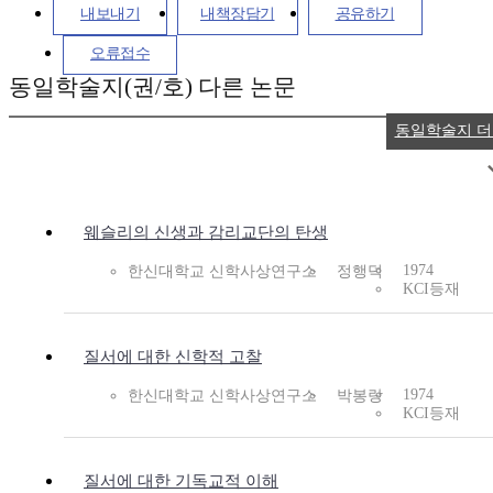
내보내기
내책장담기
공유하기
오류접수
동일학술지(권/호) 다른 논문
동일학술지 
웨슬리의 신생과 감리교단의 탄생
1974
한신대학교 신학사상연구소
정행덕
KCI등재
질서에 대한 신학적 고찰
1974
한신대학교 신학사상연구소
박봉랑
KCI등재
질서에 대한 기독교적 이해