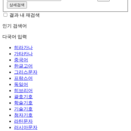
상세검색
결과 내 재검색
인기 검색어
다국어 입력
히라가나
가타카나
중국어
한글고어
그리스문자
프랑스어
독일어
히브리어
괄호기호
학술기호
기술기호
첨자기호
라틴문자
러시아문자