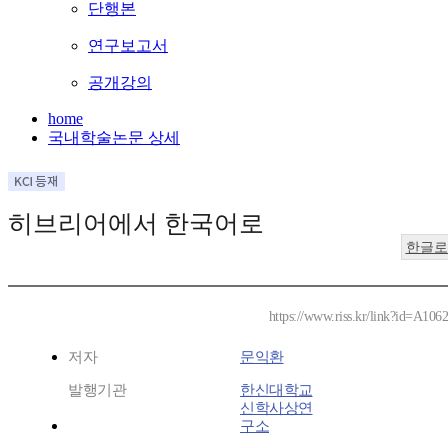
단행본
연구보고서
공개강의
home
국내학술논문 상세
히브리어에서 한국어로
한글로
https://www.riss.kr/link?id=A106
저자
문익환
발행기관
한신대학교
신학사상연
구소