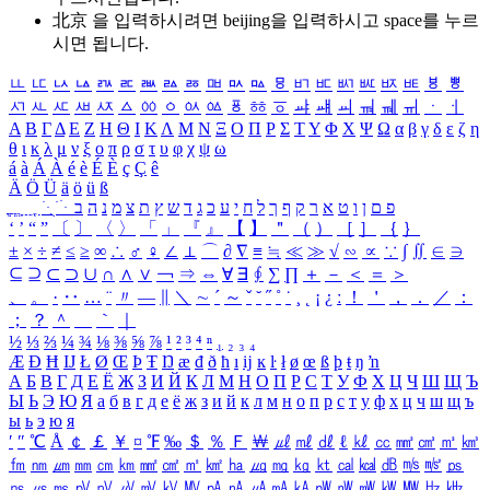
北京 을 입력하시려면
beijing
을 입력하시고 space를 누르
시면 됩니다.
ㅥ
ㅦ
ㅧ
ㅨ
ㅩ
ㅪ
ㅫ
ㅬ
ㅭ
ㅮ
ㅯ
ㅰ
ㅱ
ㅲ
ㅳ
ㅴ
ㅵ
ㅶ
ㅷ
ㅸ
ㅹ
ㅺ
ㅻ
ㅼ
ㅽ
ㅾ
ㅿ
ㆀ
ㆁ
ㆂ
ㆃ
ㆄ
ㆅ
ㆆ
ㆇ
ㆈ
ㆉ
ㆊ
ㆋ
ㆌ
ㆍ
ㆎ
Α
Β
Γ
Δ
Ε
Ζ
Η
Θ
Ι
Κ
Λ
Μ
Ν
Ξ
Ο
Π
Ρ
Σ
Τ
Υ
Φ
Χ
Ψ
Ω
α
β
γ
δ
ε
ζ
η
θ
ι
κ
λ
μ
ν
ξ
ο
π
ρ
σ
τ
υ
φ
χ
ψ
ω
á
à
Á
À
é
è
É
È
ç
Ç
ê
Ä
Ö
Ü
ä
ö
ü
ß
ְ
ֳ
ֲ
ֱ
ָ
ַ
ֵ
ֶ
ִ
ֹ
ּ
ֻ
ׂ
ׁ
ּ
ב
ה
נ
מ
צ
ת
ץ
ש
ד
ג
כ
ע
י
ח
ל
ך
ף
ק
ר
א
ט
ו
ן
ם
פ
‘
’
“
”
〔
〕
〈
〉
「
」
『
』
【
】
＂
（
）
［
］
｛
｝
±
×
÷
≠
≤
≥
∞
∴
♂
♀
∠
⊥
⌒
∂
∇
≡
≒
≪
≫
√
∽
∝
∵
∫
∬
∈
∋
⊆
⊇
⊂
⊃
∪
∩
∧
∨
￢
⇒
⇔
∀
∃
∮
∑
∏
＋
－
＜
＝
＞
、
。
·
‥
…
¨
〃
―
∥
＼
∼
´
～
ˇ
˘
˝
˚
˙
¸
˛
¡
¿
ː
！
＇
，
．
／
：
；
？
＾
＿
｀
｜
½
⅓
⅔
¼
¾
⅛
⅜
⅝
⅞
¹
²
³
⁴
ⁿ
₁
₂
₃
₄
Æ
Ð
Ħ
Ĳ
Ł
Ø
Œ
Þ
Ŧ
Ŋ
æ
đ
ð
ħ
ı
ĳ
ĸ
ŀ
ł
ø
œ
ß
þ
ŧ
ŋ
ŉ
А
Б
В
Г
Д
Е
Ё
Ж
З
И
Й
К
Л
М
Н
О
П
Р
С
Т
У
Ф
Х
Ц
Ч
Ш
Щ
Ъ
Ы
Ь
Э
Ю
Я
а
б
в
г
д
е
ё
ж
з
и
й
к
л
м
н
о
п
р
с
т
у
ф
х
ц
ч
ш
щ
ъ
ы
ь
э
ю
я
′
″
℃
Å
￠
￡
￥
¤
℉
‰
＄
％
Ｆ
￦
㎕
㎖
㎗
ℓ
㎘
㏄
㎣
㎤
㎥
㎦
㎙
㎚
㎛
㎜
㎝
㎞
㎟
㎠
㎡
㎢
㏊
㎍
㎎
㎏
㏏
㎈
㎉
㏈
㎧
㎨
㎰
㎱
㎲
㎳
㎴
㎵
㎶
㎷
㎸
㎹
㎀
㎁
㎂
㎃
㎄
㎺
㎻
㎽
㎾
㎿
㎐
㎑