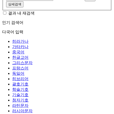
상세검색
결과 내 재검색
인기 검색어
다국어 입력
히라가나
가타카나
중국어
한글고어
그리스문자
프랑스어
독일어
히브리어
괄호기호
학술기호
기술기호
첨자기호
라틴문자
러시아문자