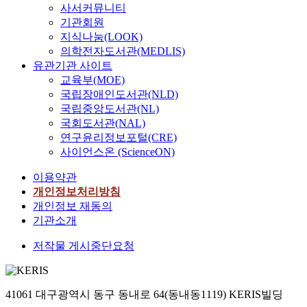
사서커뮤니티
기관회원
지식나눔(LOOK)
의학전자도서관(MEDLIS)
유관기관 사이트
교육부(MOE)
국립장애인도서관(NLD)
국립중앙도서관(NL)
국회도서관(NAL)
연구윤리정보포털(CRE)
사이언스온 (ScienceON)
이용약관
개인정보처리방침
개인정보 재동의
기관소개
저작물 게시중단요청
41061 대구광역시 동구 동내로 64(동내동1119) KERIS빌딩