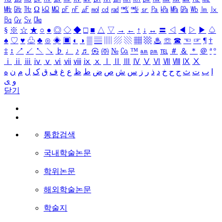
㎒
㎓
㎔
Ω
㏀
㏁
㎊
㎋
㎌
㏖
㏅
㎭
㎮
㎯
㏛
㎩
㎪
㎫
㎬
㏝
㏐
㏓
㏃
㏉
㏜
㏆
§
※
☆
★
○
●
◎
◇
◆
□
■
△
▽
→
←
↑
↓
↔
〓
◁
◀
▷
▶
♤
♠
♡
♥
♧
♣
⊙
◈
▣
◐
◑
▒
▤
▥
▨
▧
▦
▩
♨
☏
☎
☜
☞
¶
†
‡
↕
↗
↙
↖
↘
♭
♩
♪
♬
㉿
㈜
№
㏇
™
㏂
㏘
℡
＃
＆
＊
＠
ª
º
ⅰ
ⅱ
ⅲ
ⅳ
ⅴ
ⅵ
ⅶ
ⅷ
ⅸ
ⅹ
Ⅰ
Ⅱ
Ⅲ
Ⅳ
Ⅴ
Ⅵ
Ⅶ
Ⅷ
Ⅸ
Ⅹ
ا
ب
ت
ث
ج
ح
خ
د
ذ
ر
ز
س
ش
ص
ض
ط
ظ
ع
غ
ف
ق
ک
ل
م
ن
ه
و
ی
닫기
통합검색
국내학술논문
학위논문
해외학술논문
학술지