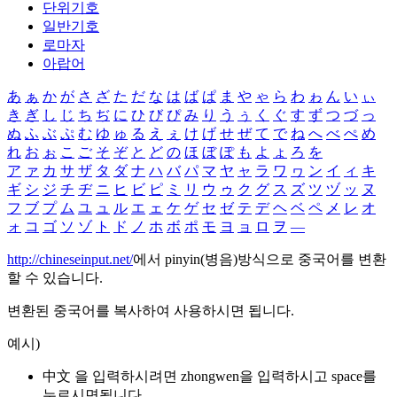
단위기호
일반기호
로마자
아랍어
あ
ぁ
か
が
さ
ざ
た
だ
な
は
ば
ぱ
ま
や
ゃ
ら
わ
ゎ
ん
い
ぃ
き
ぎ
し
じ
ち
ぢ
に
ひ
び
ぴ
み
り
う
ぅ
く
ぐ
す
ず
つ
づ
っ
ぬ
ふ
ぶ
ぷ
む
ゆ
ゅ
る
え
ぇ
け
げ
せ
ぜ
て
で
ね
へ
べ
ぺ
め
れ
お
ぉ
こ
ご
そ
ぞ
と
ど
の
ほ
ぼ
ぽ
も
よ
ょ
ろ
を
ア
ァ
カ
サ
ザ
タ
ダ
ナ
ハ
バ
パ
マ
ヤ
ャ
ラ
ワ
ヮ
ン
イ
ィ
キ
ギ
シ
ジ
チ
ヂ
ニ
ヒ
ビ
ピ
ミ
リ
ウ
ゥ
ク
グ
ス
ズ
ツ
ヅ
ッ
ヌ
フ
ブ
プ
ム
ユ
ュ
ル
エ
ェ
ケ
ゲ
セ
ゼ
テ
デ
ヘ
ベ
ペ
メ
レ
オ
ォ
コ
ゴ
ソ
ゾ
ト
ド
ノ
ホ
ボ
ポ
モ
ヨ
ョ
ロ
ヲ
―
http://chineseinput.net/
에서 pinyin(병음)방식으로 중국어를 변환
할 수 있습니다.
변환된 중국어를 복사하여 사용하시면 됩니다.
예시)
中文 을 입력하시려면
zhongwen
을 입력하시고 space를
누르시면됩니다.