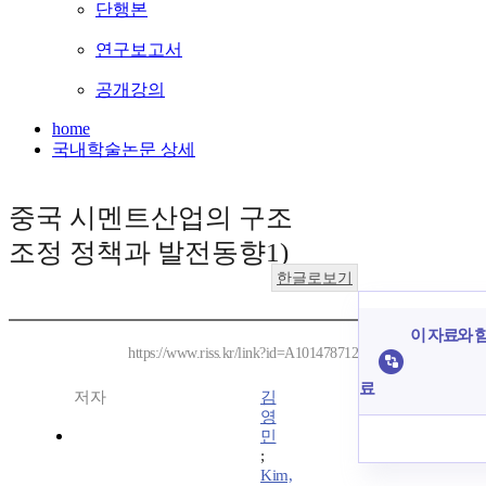
단행본
연구보고서
공개강의
home
국내학술논문 상세
중국 시멘트산업의 구조
조정 정책과 발전동향1)
한글로보기
이 자료와 함
https://www.riss.kr/link?id=A101478712
료
저자
김
영
민
;
Kim,