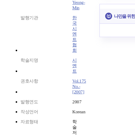
Yeong-
Min
나만을 위한
발행기관
한
국
시
멘
트
협
회
학술지명
시
멘
트
권호사항
Vol.175
No.-
[2007]
발행연도
2007
작성언어
Korean
자료형태
학
술
저