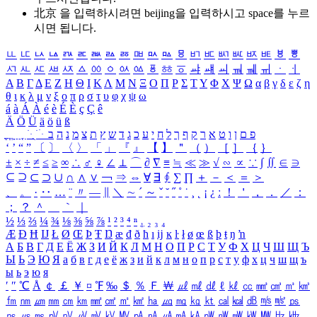
北京 을 입력하시려면
beijing
을 입력하시고 space를 누르
시면 됩니다.
ㅥ
ㅦ
ㅧ
ㅨ
ㅩ
ㅪ
ㅫ
ㅬ
ㅭ
ㅮ
ㅯ
ㅰ
ㅱ
ㅲ
ㅳ
ㅴ
ㅵ
ㅶ
ㅷ
ㅸ
ㅹ
ㅺ
ㅻ
ㅼ
ㅽ
ㅾ
ㅿ
ㆀ
ㆁ
ㆂ
ㆃ
ㆄ
ㆅ
ㆆ
ㆇ
ㆈ
ㆉ
ㆊ
ㆋ
ㆌ
ㆍ
ㆎ
Α
Β
Γ
Δ
Ε
Ζ
Η
Θ
Ι
Κ
Λ
Μ
Ν
Ξ
Ο
Π
Ρ
Σ
Τ
Υ
Φ
Χ
Ψ
Ω
α
β
γ
δ
ε
ζ
η
θ
ι
κ
λ
μ
ν
ξ
ο
π
ρ
σ
τ
υ
φ
χ
ψ
ω
á
à
Á
À
é
è
É
È
ç
Ç
ê
Ä
Ö
Ü
ä
ö
ü
ß
ְ
ֳ
ֲ
ֱ
ָ
ַ
ֵ
ֶ
ִ
ֹ
ּ
ֻ
ׂ
ׁ
ּ
ב
ה
נ
מ
צ
ת
ץ
ש
ד
ג
כ
ע
י
ח
ל
ך
ף
ק
ר
א
ט
ו
ן
ם
פ
‘
’
“
”
〔
〕
〈
〉
「
」
『
』
【
】
＂
（
）
［
］
｛
｝
±
×
÷
≠
≤
≥
∞
∴
♂
♀
∠
⊥
⌒
∂
∇
≡
≒
≪
≫
√
∽
∝
∵
∫
∬
∈
∋
⊆
⊇
⊂
⊃
∪
∩
∧
∨
￢
⇒
⇔
∀
∃
∮
∑
∏
＋
－
＜
＝
＞
、
。
·
‥
…
¨
〃
―
∥
＼
∼
´
～
ˇ
˘
˝
˚
˙
¸
˛
¡
¿
ː
！
＇
，
．
／
：
；
？
＾
＿
｀
｜
½
⅓
⅔
¼
¾
⅛
⅜
⅝
⅞
¹
²
³
⁴
ⁿ
₁
₂
₃
₄
Æ
Ð
Ħ
Ĳ
Ł
Ø
Œ
Þ
Ŧ
Ŋ
æ
đ
ð
ħ
ı
ĳ
ĸ
ŀ
ł
ø
œ
ß
þ
ŧ
ŋ
ŉ
А
Б
В
Г
Д
Е
Ё
Ж
З
И
Й
К
Л
М
Н
О
П
Р
С
Т
У
Ф
Х
Ц
Ч
Ш
Щ
Ъ
Ы
Ь
Э
Ю
Я
а
б
в
г
д
е
ё
ж
з
и
й
к
л
м
н
о
п
р
с
т
у
ф
х
ц
ч
ш
щ
ъ
ы
ь
э
ю
я
′
″
℃
Å
￠
￡
￥
¤
℉
‰
＄
％
Ｆ
￦
㎕
㎖
㎗
ℓ
㎘
㏄
㎣
㎤
㎥
㎦
㎙
㎚
㎛
㎜
㎝
㎞
㎟
㎠
㎡
㎢
㏊
㎍
㎎
㎏
㏏
㎈
㎉
㏈
㎧
㎨
㎰
㎱
㎲
㎳
㎴
㎵
㎶
㎷
㎸
㎹
㎀
㎁
㎂
㎃
㎄
㎺
㎻
㎽
㎾
㎿
㎐
㎑