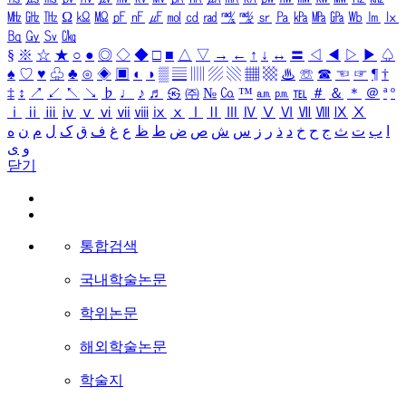
㎒
㎓
㎔
Ω
㏀
㏁
㎊
㎋
㎌
㏖
㏅
㎭
㎮
㎯
㏛
㎩
㎪
㎫
㎬
㏝
㏐
㏓
㏃
㏉
㏜
㏆
§
※
☆
★
○
●
◎
◇
◆
□
■
△
▽
→
←
↑
↓
↔
〓
◁
◀
▷
▶
♤
♠
♡
♥
♧
♣
⊙
◈
▣
◐
◑
▒
▤
▥
▨
▧
▦
▩
♨
☏
☎
☜
☞
¶
†
‡
↕
↗
↙
↖
↘
♭
♩
♪
♬
㉿
㈜
№
㏇
™
㏂
㏘
℡
＃
＆
＊
＠
ª
º
ⅰ
ⅱ
ⅲ
ⅳ
ⅴ
ⅵ
ⅶ
ⅷ
ⅸ
ⅹ
Ⅰ
Ⅱ
Ⅲ
Ⅳ
Ⅴ
Ⅵ
Ⅶ
Ⅷ
Ⅸ
Ⅹ
ا
ب
ت
ث
ج
ح
خ
د
ذ
ر
ز
س
ش
ص
ض
ط
ظ
ع
غ
ف
ق
ک
ل
م
ن
ه
و
ی
닫기
통합검색
국내학술논문
학위논문
해외학술논문
학술지