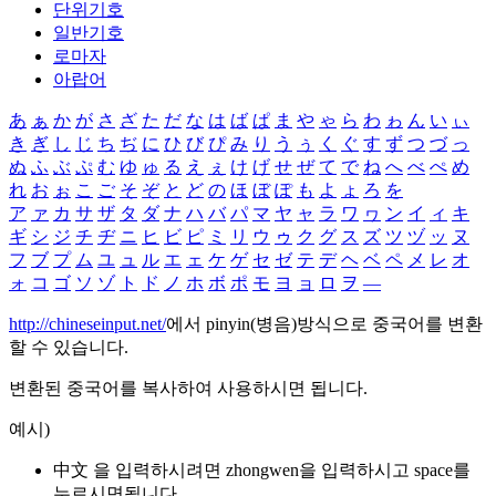
단위기호
일반기호
로마자
아랍어
あ
ぁ
か
が
さ
ざ
た
だ
な
は
ば
ぱ
ま
や
ゃ
ら
わ
ゎ
ん
い
ぃ
き
ぎ
し
じ
ち
ぢ
に
ひ
び
ぴ
み
り
う
ぅ
く
ぐ
す
ず
つ
づ
っ
ぬ
ふ
ぶ
ぷ
む
ゆ
ゅ
る
え
ぇ
け
げ
せ
ぜ
て
で
ね
へ
べ
ぺ
め
れ
お
ぉ
こ
ご
そ
ぞ
と
ど
の
ほ
ぼ
ぽ
も
よ
ょ
ろ
を
ア
ァ
カ
サ
ザ
タ
ダ
ナ
ハ
バ
パ
マ
ヤ
ャ
ラ
ワ
ヮ
ン
イ
ィ
キ
ギ
シ
ジ
チ
ヂ
ニ
ヒ
ビ
ピ
ミ
リ
ウ
ゥ
ク
グ
ス
ズ
ツ
ヅ
ッ
ヌ
フ
ブ
プ
ム
ユ
ュ
ル
エ
ェ
ケ
ゲ
セ
ゼ
テ
デ
ヘ
ベ
ペ
メ
レ
オ
ォ
コ
ゴ
ソ
ゾ
ト
ド
ノ
ホ
ボ
ポ
モ
ヨ
ョ
ロ
ヲ
―
http://chineseinput.net/
에서 pinyin(병음)방식으로 중국어를 변환
할 수 있습니다.
변환된 중국어를 복사하여 사용하시면 됩니다.
예시)
中文 을 입력하시려면
zhongwen
을 입력하시고 space를
누르시면됩니다.