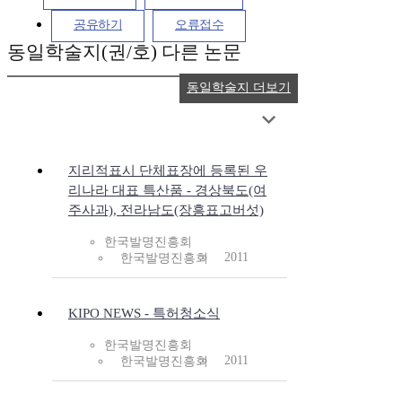
공유하기
오류접수
동일학술지(권/호) 다른 논문
동일학술지 더보기
지리적표시 단체표장에 등록된 우
리나라 대표 특산품 - 경상북도(여
주사과), 전라남도(장흥표고버섯)
한국발명진흥회
2011
한국발명진흥회
KIPO NEWS - 특허청소식
한국발명진흥회
2011
한국발명진흥회