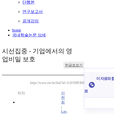
단행본
연구보고서
공개강의
home
국내학술논문 상세
시선집중 - 기업에서의 영
업비밀 보호
한글로보기
이 자료와 함
https://www.riss.kr/link?id=A101909308
료
저자
이
현
희
;
Lee,