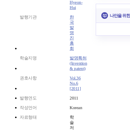
Hyeon-
Hui
나만을 위한
발행기관
한
국
발
명
진
흥
회
학술지명
발명특허
(Invention
& patent)
권호사항
Vol.36
No.6
[2011]
발행연도
2011
작성언어
Korean
자료형태
학
술
저