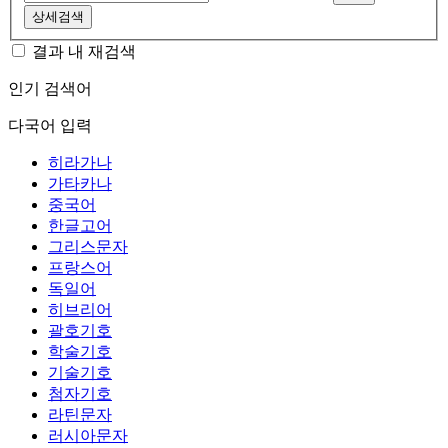
상세검색
결과 내 재검색
인기 검색어
다국어 입력
히라가나
가타카나
중국어
한글고어
그리스문자
프랑스어
독일어
히브리어
괄호기호
학술기호
기술기호
첨자기호
라틴문자
러시아문자