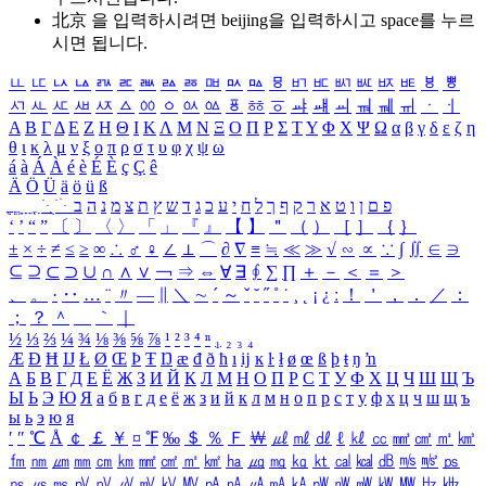
北京 을 입력하시려면
beijing
을 입력하시고 space를 누르
시면 됩니다.
ㅥ
ㅦ
ㅧ
ㅨ
ㅩ
ㅪ
ㅫ
ㅬ
ㅭ
ㅮ
ㅯ
ㅰ
ㅱ
ㅲ
ㅳ
ㅴ
ㅵ
ㅶ
ㅷ
ㅸ
ㅹ
ㅺ
ㅻ
ㅼ
ㅽ
ㅾ
ㅿ
ㆀ
ㆁ
ㆂ
ㆃ
ㆄ
ㆅ
ㆆ
ㆇ
ㆈ
ㆉ
ㆊ
ㆋ
ㆌ
ㆍ
ㆎ
Α
Β
Γ
Δ
Ε
Ζ
Η
Θ
Ι
Κ
Λ
Μ
Ν
Ξ
Ο
Π
Ρ
Σ
Τ
Υ
Φ
Χ
Ψ
Ω
α
β
γ
δ
ε
ζ
η
θ
ι
κ
λ
μ
ν
ξ
ο
π
ρ
σ
τ
υ
φ
χ
ψ
ω
á
à
Á
À
é
è
É
È
ç
Ç
ê
Ä
Ö
Ü
ä
ö
ü
ß
ְ
ֳ
ֲ
ֱ
ָ
ַ
ֵ
ֶ
ִ
ֹ
ּ
ֻ
ׂ
ׁ
ּ
ב
ה
נ
מ
צ
ת
ץ
ש
ד
ג
כ
ע
י
ח
ל
ך
ף
ק
ר
א
ט
ו
ן
ם
פ
‘
’
“
”
〔
〕
〈
〉
「
」
『
』
【
】
＂
（
）
［
］
｛
｝
±
×
÷
≠
≤
≥
∞
∴
♂
♀
∠
⊥
⌒
∂
∇
≡
≒
≪
≫
√
∽
∝
∵
∫
∬
∈
∋
⊆
⊇
⊂
⊃
∪
∩
∧
∨
￢
⇒
⇔
∀
∃
∮
∑
∏
＋
－
＜
＝
＞
、
。
·
‥
…
¨
〃
―
∥
＼
∼
´
～
ˇ
˘
˝
˚
˙
¸
˛
¡
¿
ː
！
＇
，
．
／
：
；
？
＾
＿
｀
｜
½
⅓
⅔
¼
¾
⅛
⅜
⅝
⅞
¹
²
³
⁴
ⁿ
₁
₂
₃
₄
Æ
Ð
Ħ
Ĳ
Ł
Ø
Œ
Þ
Ŧ
Ŋ
æ
đ
ð
ħ
ı
ĳ
ĸ
ŀ
ł
ø
œ
ß
þ
ŧ
ŋ
ŉ
А
Б
В
Г
Д
Е
Ё
Ж
З
И
Й
К
Л
М
Н
О
П
Р
С
Т
У
Ф
Х
Ц
Ч
Ш
Щ
Ъ
Ы
Ь
Э
Ю
Я
а
б
в
г
д
е
ё
ж
з
и
й
к
л
м
н
о
п
р
с
т
у
ф
х
ц
ч
ш
щ
ъ
ы
ь
э
ю
я
′
″
℃
Å
￠
￡
￥
¤
℉
‰
＄
％
Ｆ
￦
㎕
㎖
㎗
ℓ
㎘
㏄
㎣
㎤
㎥
㎦
㎙
㎚
㎛
㎜
㎝
㎞
㎟
㎠
㎡
㎢
㏊
㎍
㎎
㎏
㏏
㎈
㎉
㏈
㎧
㎨
㎰
㎱
㎲
㎳
㎴
㎵
㎶
㎷
㎸
㎹
㎀
㎁
㎂
㎃
㎄
㎺
㎻
㎽
㎾
㎿
㎐
㎑