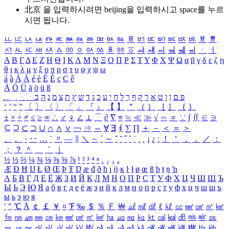
北京 을 입력하시려면
beijing
을 입력하시고 space를 누르
시면 됩니다.
ㅥ
ㅦ
ㅧ
ㅨ
ㅩ
ㅪ
ㅫ
ㅬ
ㅭ
ㅮ
ㅯ
ㅰ
ㅱ
ㅲ
ㅳ
ㅴ
ㅵ
ㅶ
ㅷ
ㅸ
ㅹ
ㅺ
ㅻ
ㅼ
ㅽ
ㅾ
ㅿ
ㆀ
ㆁ
ㆂ
ㆃ
ㆄ
ㆅ
ㆆ
ㆇ
ㆈ
ㆉ
ㆊ
ㆋ
ㆌ
ㆍ
ㆎ
Α
Β
Γ
Δ
Ε
Ζ
Η
Θ
Ι
Κ
Λ
Μ
Ν
Ξ
Ο
Π
Ρ
Σ
Τ
Υ
Φ
Χ
Ψ
Ω
α
β
γ
δ
ε
ζ
η
θ
ι
κ
λ
μ
ν
ξ
ο
π
ρ
σ
τ
υ
φ
χ
ψ
ω
á
à
Á
À
é
è
É
È
ç
Ç
ê
Ä
Ö
Ü
ä
ö
ü
ß
ְ
ֳ
ֲ
ֱ
ָ
ַ
ֵ
ֶ
ִ
ֹ
ּ
ֻ
ׂ
ׁ
ּ
ב
ה
נ
מ
צ
ת
ץ
ש
ד
ג
כ
ע
י
ח
ל
ך
ף
ק
ר
א
ט
ו
ן
ם
פ
‘
’
“
”
〔
〕
〈
〉
「
」
『
』
【
】
＂
（
）
［
］
｛
｝
±
×
÷
≠
≤
≥
∞
∴
♂
♀
∠
⊥
⌒
∂
∇
≡
≒
≪
≫
√
∽
∝
∵
∫
∬
∈
∋
⊆
⊇
⊂
⊃
∪
∩
∧
∨
￢
⇒
⇔
∀
∃
∮
∑
∏
＋
－
＜
＝
＞
、
。
·
‥
…
¨
〃
―
∥
＼
∼
´
～
ˇ
˘
˝
˚
˙
¸
˛
¡
¿
ː
！
＇
，
．
／
：
；
？
＾
＿
｀
｜
½
⅓
⅔
¼
¾
⅛
⅜
⅝
⅞
¹
²
³
⁴
ⁿ
₁
₂
₃
₄
Æ
Ð
Ħ
Ĳ
Ł
Ø
Œ
Þ
Ŧ
Ŋ
æ
đ
ð
ħ
ı
ĳ
ĸ
ŀ
ł
ø
œ
ß
þ
ŧ
ŋ
ŉ
А
Б
В
Г
Д
Е
Ё
Ж
З
И
Й
К
Л
М
Н
О
П
Р
С
Т
У
Ф
Х
Ц
Ч
Ш
Щ
Ъ
Ы
Ь
Э
Ю
Я
а
б
в
г
д
е
ё
ж
з
и
й
к
л
м
н
о
п
р
с
т
у
ф
х
ц
ч
ш
щ
ъ
ы
ь
э
ю
я
′
″
℃
Å
￠
￡
￥
¤
℉
‰
＄
％
Ｆ
￦
㎕
㎖
㎗
ℓ
㎘
㏄
㎣
㎤
㎥
㎦
㎙
㎚
㎛
㎜
㎝
㎞
㎟
㎠
㎡
㎢
㏊
㎍
㎎
㎏
㏏
㎈
㎉
㏈
㎧
㎨
㎰
㎱
㎲
㎳
㎴
㎵
㎶
㎷
㎸
㎹
㎀
㎁
㎂
㎃
㎄
㎺
㎻
㎽
㎾
㎿
㎐
㎑