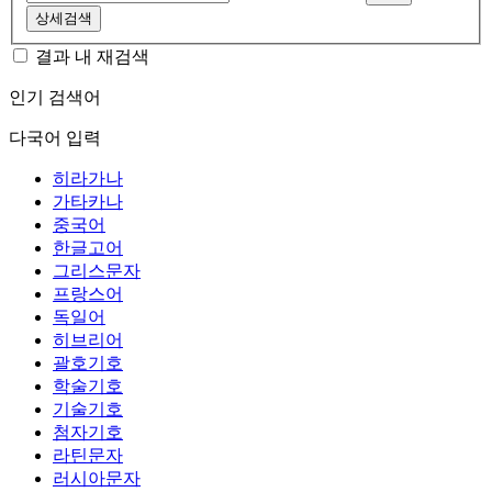
상세검색
결과 내 재검색
인기 검색어
다국어 입력
히라가나
가타카나
중국어
한글고어
그리스문자
프랑스어
독일어
히브리어
괄호기호
학술기호
기술기호
첨자기호
라틴문자
러시아문자