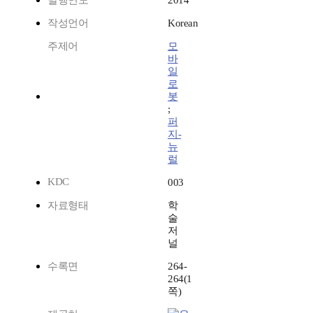
발행연도
2014
작성언어
Korean
주제어
모
바
일
로
봇
;
퍼
지-
뉴
럴
KDC
003
자료형태
학
술
저
널
수록면
264-
264(1
쪽)