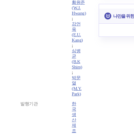
황원준
(W.J.
Hwang)
나만을 위한
;
강언
욱
(E.U.
Kang)
;
심병
균
(B.K
Shim)
;
박문
열
(M.Y.
Park)
발행기관
한
국
생
산
제
조