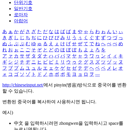
단위기호
일반기호
로마자
아랍어
あ
ぁ
か
が
さ
ざ
た
だ
な
は
ば
ぱ
ま
や
ゃ
ら
わ
ゎ
ん
い
ぃ
き
ぎ
し
じ
ち
ぢ
に
ひ
び
ぴ
み
り
う
ぅ
く
ぐ
す
ず
つ
づ
っ
ぬ
ふ
ぶ
ぷ
む
ゆ
ゅ
る
え
ぇ
け
げ
せ
ぜ
て
で
ね
へ
べ
ぺ
め
れ
お
ぉ
こ
ご
そ
ぞ
と
ど
の
ほ
ぼ
ぽ
も
よ
ょ
ろ
を
ア
ァ
カ
サ
ザ
タ
ダ
ナ
ハ
バ
パ
マ
ヤ
ャ
ラ
ワ
ヮ
ン
イ
ィ
キ
ギ
シ
ジ
チ
ヂ
ニ
ヒ
ビ
ピ
ミ
リ
ウ
ゥ
ク
グ
ス
ズ
ツ
ヅ
ッ
ヌ
フ
ブ
プ
ム
ユ
ュ
ル
エ
ェ
ケ
ゲ
セ
ゼ
テ
デ
ヘ
ベ
ペ
メ
レ
オ
ォ
コ
ゴ
ソ
ゾ
ト
ド
ノ
ホ
ボ
ポ
モ
ヨ
ョ
ロ
ヲ
―
http://chineseinput.net/
에서 pinyin(병음)방식으로 중국어를 변환
할 수 있습니다.
변환된 중국어를 복사하여 사용하시면 됩니다.
예시)
中文 을 입력하시려면
zhongwen
을 입력하시고 space를
누르시면됩니다.