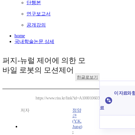
단행본
연구보고서
공개강의
home
국내학술논문 상세
퍼지-뉴럴 제어에 의한 모
바일 로봇의 모션제어
한글로보기
이 자료와 함
https://www.riss.kr/link?id=A100010603
료
저자
정양
근
(Y.K.
Jung)
;