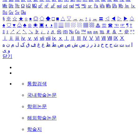
㎒
㎓
㎔
Ω
㏀
㏁
㎊
㎋
㎌
㏖
㏅
㎭
㎮
㎯
㏛
㎩
㎪
㎫
㎬
㏝
㏐
㏓
㏃
㏉
㏜
㏆
§
※
☆
★
○
●
◎
◇
◆
□
■
△
▽
→
←
↑
↓
↔
〓
◁
◀
▷
▶
♤
♠
♡
♥
♧
♣
⊙
◈
▣
◐
◑
▒
▤
▥
▨
▧
▦
▩
♨
☏
☎
☜
☞
¶
†
‡
↕
↗
↙
↖
↘
♭
♩
♪
♬
㉿
㈜
№
㏇
™
㏂
㏘
℡
＃
＆
＊
＠
ª
º
ⅰ
ⅱ
ⅲ
ⅳ
ⅴ
ⅵ
ⅶ
ⅷ
ⅸ
ⅹ
Ⅰ
Ⅱ
Ⅲ
Ⅳ
Ⅴ
Ⅵ
Ⅶ
Ⅷ
Ⅸ
Ⅹ
ا
ب
ت
ث
ج
ح
خ
د
ذ
ر
ز
س
ش
ص
ض
ط
ظ
ع
غ
ف
ق
ک
ل
م
ن
ه
و
ی
닫기
통합검색
국내학술논문
학위논문
해외학술논문
학술지