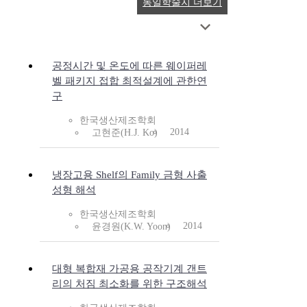
동일학술지 더보기
공정시간 및 온도에 따른 웨이퍼레
벨 패키지 접합 최적설계에 관한연
구
한국생산제조학회
2014
고현준(H.J. Ko)
냉장고용 Shelf의 Family 금형 사출
성형 해석
한국생산제조학회
2014
윤경원(K.W. Yoon)
대형 복합재 가공용 공작기계 갠트
리의 처짐 최소화를 위한 구조해석