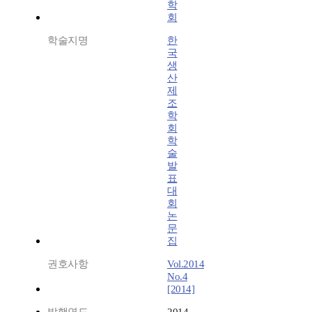
학
회
학술지명
한
국
생
산
제
조
학
회
학
술
발
표
대
회
논
문
집
권호사항
Vol.2014
No.4
[2014]