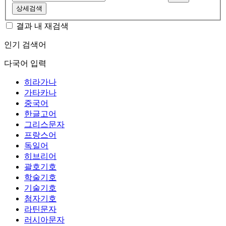
상세검색
결과 내 재검색
인기 검색어
다국어 입력
히라가나
가타카나
중국어
한글고어
그리스문자
프랑스어
독일어
히브리어
괄호기호
학술기호
기술기호
첨자기호
라틴문자
러시아문자