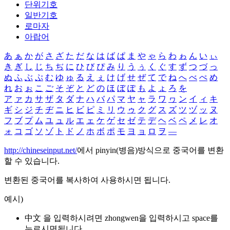
단위기호
일반기호
로마자
아랍어
あ
ぁ
か
が
さ
ざ
た
だ
な
は
ば
ぱ
ま
や
ゃ
ら
わ
ゎ
ん
い
ぃ
き
ぎ
し
じ
ち
ぢ
に
ひ
び
ぴ
み
り
う
ぅ
く
ぐ
す
ず
つ
づ
っ
ぬ
ふ
ぶ
ぷ
む
ゆ
ゅ
る
え
ぇ
け
げ
せ
ぜ
て
で
ね
へ
べ
ぺ
め
れ
お
ぉ
こ
ご
そ
ぞ
と
ど
の
ほ
ぼ
ぽ
も
よ
ょ
ろ
を
ア
ァ
カ
サ
ザ
タ
ダ
ナ
ハ
バ
パ
マ
ヤ
ャ
ラ
ワ
ヮ
ン
イ
ィ
キ
ギ
シ
ジ
チ
ヂ
ニ
ヒ
ビ
ピ
ミ
リ
ウ
ゥ
ク
グ
ス
ズ
ツ
ヅ
ッ
ヌ
フ
ブ
プ
ム
ユ
ュ
ル
エ
ェ
ケ
ゲ
セ
ゼ
テ
デ
ヘ
ベ
ペ
メ
レ
オ
ォ
コ
ゴ
ソ
ゾ
ト
ド
ノ
ホ
ボ
ポ
モ
ヨ
ョ
ロ
ヲ
―
http://chineseinput.net/
에서 pinyin(병음)방식으로 중국어를 변환
할 수 있습니다.
변환된 중국어를 복사하여 사용하시면 됩니다.
예시)
中文 을 입력하시려면
zhongwen
을 입력하시고 space를
누르시면됩니다.