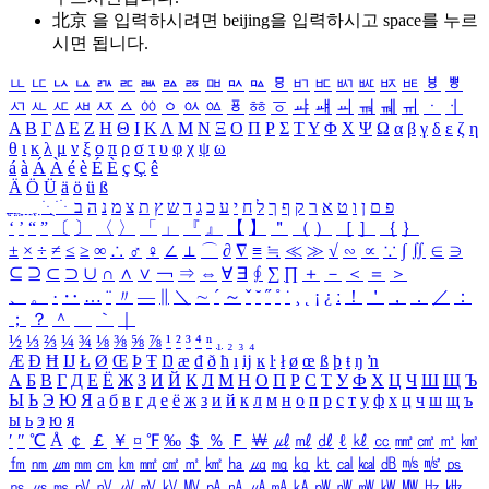
北京 을 입력하시려면
beijing
을 입력하시고 space를 누르
시면 됩니다.
ㅥ
ㅦ
ㅧ
ㅨ
ㅩ
ㅪ
ㅫ
ㅬ
ㅭ
ㅮ
ㅯ
ㅰ
ㅱ
ㅲ
ㅳ
ㅴ
ㅵ
ㅶ
ㅷ
ㅸ
ㅹ
ㅺ
ㅻ
ㅼ
ㅽ
ㅾ
ㅿ
ㆀ
ㆁ
ㆂ
ㆃ
ㆄ
ㆅ
ㆆ
ㆇ
ㆈ
ㆉ
ㆊ
ㆋ
ㆌ
ㆍ
ㆎ
Α
Β
Γ
Δ
Ε
Ζ
Η
Θ
Ι
Κ
Λ
Μ
Ν
Ξ
Ο
Π
Ρ
Σ
Τ
Υ
Φ
Χ
Ψ
Ω
α
β
γ
δ
ε
ζ
η
θ
ι
κ
λ
μ
ν
ξ
ο
π
ρ
σ
τ
υ
φ
χ
ψ
ω
á
à
Á
À
é
è
É
È
ç
Ç
ê
Ä
Ö
Ü
ä
ö
ü
ß
ְ
ֳ
ֲ
ֱ
ָ
ַ
ֵ
ֶ
ִ
ֹ
ּ
ֻ
ׂ
ׁ
ּ
ב
ה
נ
מ
צ
ת
ץ
ש
ד
ג
כ
ע
י
ח
ל
ך
ף
ק
ר
א
ט
ו
ן
ם
פ
‘
’
“
”
〔
〕
〈
〉
「
」
『
』
【
】
＂
（
）
［
］
｛
｝
±
×
÷
≠
≤
≥
∞
∴
♂
♀
∠
⊥
⌒
∂
∇
≡
≒
≪
≫
√
∽
∝
∵
∫
∬
∈
∋
⊆
⊇
⊂
⊃
∪
∩
∧
∨
￢
⇒
⇔
∀
∃
∮
∑
∏
＋
－
＜
＝
＞
、
。
·
‥
…
¨
〃
―
∥
＼
∼
´
～
ˇ
˘
˝
˚
˙
¸
˛
¡
¿
ː
！
＇
，
．
／
：
；
？
＾
＿
｀
｜
½
⅓
⅔
¼
¾
⅛
⅜
⅝
⅞
¹
²
³
⁴
ⁿ
₁
₂
₃
₄
Æ
Ð
Ħ
Ĳ
Ł
Ø
Œ
Þ
Ŧ
Ŋ
æ
đ
ð
ħ
ı
ĳ
ĸ
ŀ
ł
ø
œ
ß
þ
ŧ
ŋ
ŉ
А
Б
В
Г
Д
Е
Ё
Ж
З
И
Й
К
Л
М
Н
О
П
Р
С
Т
У
Ф
Х
Ц
Ч
Ш
Щ
Ъ
Ы
Ь
Э
Ю
Я
а
б
в
г
д
е
ё
ж
з
и
й
к
л
м
н
о
п
р
с
т
у
ф
х
ц
ч
ш
щ
ъ
ы
ь
э
ю
я
′
″
℃
Å
￠
￡
￥
¤
℉
‰
＄
％
Ｆ
￦
㎕
㎖
㎗
ℓ
㎘
㏄
㎣
㎤
㎥
㎦
㎙
㎚
㎛
㎜
㎝
㎞
㎟
㎠
㎡
㎢
㏊
㎍
㎎
㎏
㏏
㎈
㎉
㏈
㎧
㎨
㎰
㎱
㎲
㎳
㎴
㎵
㎶
㎷
㎸
㎹
㎀
㎁
㎂
㎃
㎄
㎺
㎻
㎽
㎾
㎿
㎐
㎑