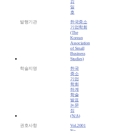
김
일
호
발행기관
한국중소
기업학회
(The
Korean
Association
of Small
Business
Studies)
학술지명
한국
중소
기업
학회
하계
학술
발표
논문
집
(N/A)
권호사항
Vol.2001
No.-