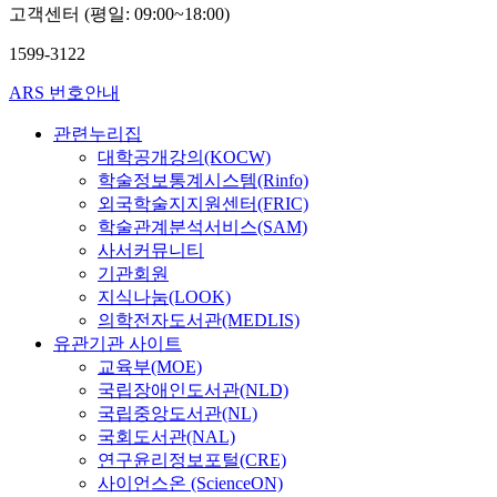
고객센터 (평일: 09:00~18:00)
1599-3122
ARS 번호안내
관련누리집
대학공개강의(KOCW)
학술정보통계시스템(Rinfo)
외국학술지지원센터(FRIC)
학술관계분석서비스(SAM)
사서커뮤니티
기관회원
지식나눔(LOOK)
의학전자도서관(MEDLIS)
유관기관 사이트
교육부(MOE)
국립장애인도서관(NLD)
국립중앙도서관(NL)
국회도서관(NAL)
연구윤리정보포털(CRE)
사이언스온 (ScienceON)