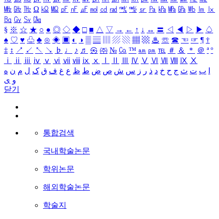
㎒
㎓
㎔
Ω
㏀
㏁
㎊
㎋
㎌
㏖
㏅
㎭
㎮
㎯
㏛
㎩
㎪
㎫
㎬
㏝
㏐
㏓
㏃
㏉
㏜
㏆
§
※
☆
★
○
●
◎
◇
◆
□
■
△
▽
→
←
↑
↓
↔
〓
◁
◀
▷
▶
♤
♠
♡
♥
♧
♣
⊙
◈
▣
◐
◑
▒
▤
▥
▨
▧
▦
▩
♨
☏
☎
☜
☞
¶
†
‡
↕
↗
↙
↖
↘
♭
♩
♪
♬
㉿
㈜
№
㏇
™
㏂
㏘
℡
＃
＆
＊
＠
ª
º
ⅰ
ⅱ
ⅲ
ⅳ
ⅴ
ⅵ
ⅶ
ⅷ
ⅸ
ⅹ
Ⅰ
Ⅱ
Ⅲ
Ⅳ
Ⅴ
Ⅵ
Ⅶ
Ⅷ
Ⅸ
Ⅹ
ا
ب
ت
ث
ج
ح
خ
د
ذ
ر
ز
س
ش
ص
ض
ط
ظ
ع
غ
ف
ق
ک
ل
م
ن
ه
و
ی
닫기
통합검색
국내학술논문
학위논문
해외학술논문
학술지