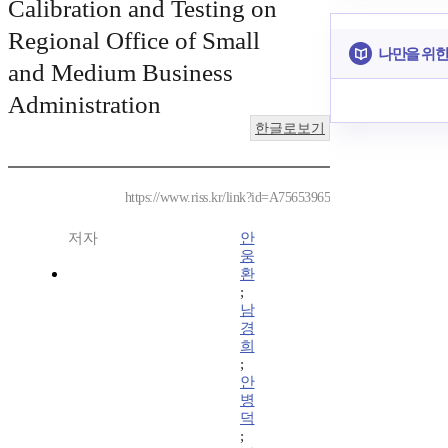
Calibration and Testing on
Regional Office of Small
나만을 위한
and Medium Business
Administration
한글로보기
https://www.riss.kr/link?id=A75653965
저자
안
웅
환
;
남
경
희
;
안
병
덕
;