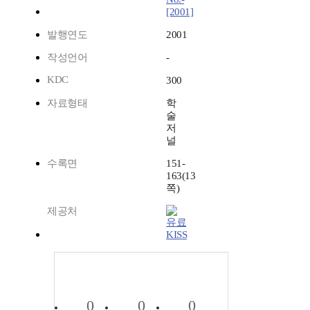
[2001]
발행연도
2001
작성언어
-
KDC
300
자료형태
학
술
저
널
수록면
151-
163(13
쪽)
제공처
KISS
0
0
0