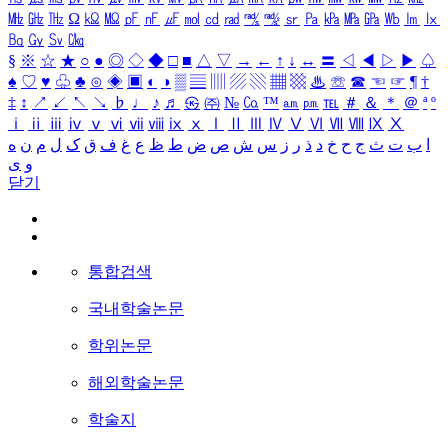
㎒
㎓
㎔
Ω
㏀
㏁
㎊
㎋
㎌
㏖
㏅
㎭
㎮
㎯
㏛
㎩
㎪
㎫
㎬
㏝
㏐
㏓
㏃
㏉
㏜
㏆
§
※
☆
★
○
●
◎
◇
◆
□
■
△
▽
→
←
↑
↓
↔
〓
◁
◀
▷
▶
♤
♠
♡
♥
♧
♣
⊙
◈
▣
◐
◑
▒
▤
▥
▨
▧
▦
▩
♨
☏
☎
☜
☞
¶
†
‡
↕
↗
↙
↖
↘
♭
♩
♪
♬
㉿
㈜
№
㏇
™
㏂
㏘
℡
＃
＆
＊
＠
ª
º
ⅰ
ⅱ
ⅲ
ⅳ
ⅴ
ⅵ
ⅶ
ⅷ
ⅸ
ⅹ
Ⅰ
Ⅱ
Ⅲ
Ⅳ
Ⅴ
Ⅵ
Ⅶ
Ⅷ
Ⅸ
Ⅹ
ا
ب
ت
ث
ج
ح
خ
د
ذ
ر
ز
س
ش
ص
ض
ط
ظ
ع
غ
ف
ق
ک
ل
م
ن
ه
و
ی
닫기
통합검색
국내학술논문
학위논문
해외학술논문
학술지