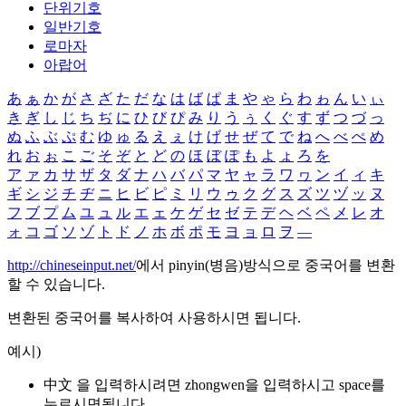
단위기호
일반기호
로마자
아랍어
あ
ぁ
か
が
さ
ざ
た
だ
な
は
ば
ぱ
ま
や
ゃ
ら
わ
ゎ
ん
い
ぃ
き
ぎ
し
じ
ち
ぢ
に
ひ
び
ぴ
み
り
う
ぅ
く
ぐ
す
ず
つ
づ
っ
ぬ
ふ
ぶ
ぷ
む
ゆ
ゅ
る
え
ぇ
け
げ
せ
ぜ
て
で
ね
へ
べ
ぺ
め
れ
お
ぉ
こ
ご
そ
ぞ
と
ど
の
ほ
ぼ
ぽ
も
よ
ょ
ろ
を
ア
ァ
カ
サ
ザ
タ
ダ
ナ
ハ
バ
パ
マ
ヤ
ャ
ラ
ワ
ヮ
ン
イ
ィ
キ
ギ
シ
ジ
チ
ヂ
ニ
ヒ
ビ
ピ
ミ
リ
ウ
ゥ
ク
グ
ス
ズ
ツ
ヅ
ッ
ヌ
フ
ブ
プ
ム
ユ
ュ
ル
エ
ェ
ケ
ゲ
セ
ゼ
テ
デ
ヘ
ベ
ペ
メ
レ
オ
ォ
コ
ゴ
ソ
ゾ
ト
ド
ノ
ホ
ボ
ポ
モ
ヨ
ョ
ロ
ヲ
―
http://chineseinput.net/
에서 pinyin(병음)방식으로 중국어를 변환
할 수 있습니다.
변환된 중국어를 복사하여 사용하시면 됩니다.
예시)
中文 을 입력하시려면
zhongwen
을 입력하시고 space를
누르시면됩니다.