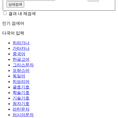
상세검색
결과 내 재검색
인기 검색어
다국어 입력
히라가나
가타카나
중국어
한글고어
그리스문자
프랑스어
독일어
히브리어
괄호기호
학술기호
기술기호
첨자기호
라틴문자
러시아문자