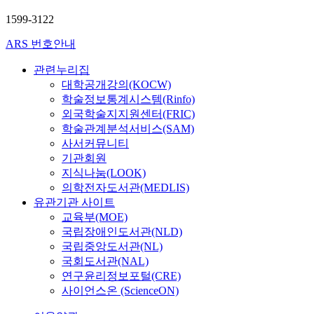
1599-3122
ARS 번호안내
관련누리집
대학공개강의(KOCW)
학술정보통계시스템(Rinfo)
외국학술지지원센터(FRIC)
학술관계분석서비스(SAM)
사서커뮤니티
기관회원
지식나눔(LOOK)
의학전자도서관(MEDLIS)
유관기관 사이트
교육부(MOE)
국립장애인도서관(NLD)
국립중앙도서관(NL)
국회도서관(NAL)
연구윤리정보포털(CRE)
사이언스온 (ScienceON)