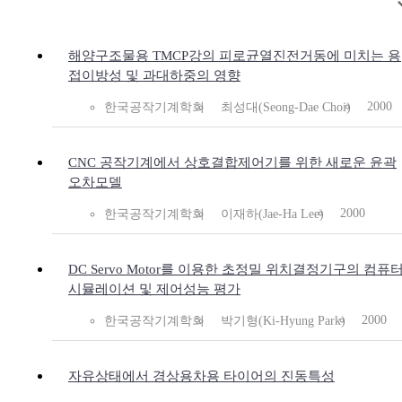
해양구조물용 TMCP강의 피로균열진전거동에 미치는 용
접이방성 및 과대하중의 영향
2000
한국공작기계학회
최성대(Seong-Dae Choi)
CNC 공작기계에서 상호결합제어기를 위한 새로운 윤곽
오차모델
2000
한국공작기계학회
이재하(Jae-Ha Lee)
DC Servo Motor를 이용한 초정밀 위치결정기구의 컴퓨
시뮬레이션 및 제어성능 평가
2000
한국공작기계학회
박기형(Ki-Hyung Park)
자유상태에서 경상용차용 타이어의 진동특성