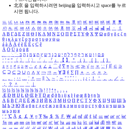
北京 을 입력하시려면
beijing
을 입력하시고 space를 누르
시면 됩니다.
ㅥ
ㅦ
ㅧ
ㅨ
ㅩ
ㅪ
ㅫ
ㅬ
ㅭ
ㅮ
ㅯ
ㅰ
ㅱ
ㅲ
ㅳ
ㅴ
ㅵ
ㅶ
ㅷ
ㅸ
ㅹ
ㅺ
ㅻ
ㅼ
ㅽ
ㅾ
ㅿ
ㆀ
ㆁ
ㆂ
ㆃ
ㆄ
ㆅ
ㆆ
ㆇ
ㆈ
ㆉ
ㆊ
ㆋ
ㆌ
ㆍ
ㆎ
Α
Β
Γ
Δ
Ε
Ζ
Η
Θ
Ι
Κ
Λ
Μ
Ν
Ξ
Ο
Π
Ρ
Σ
Τ
Υ
Φ
Χ
Ψ
Ω
α
β
γ
δ
ε
ζ
η
θ
ι
κ
λ
μ
ν
ξ
ο
π
ρ
σ
τ
υ
φ
χ
ψ
ω
á
à
Á
À
é
è
É
È
ç
Ç
ê
Ä
Ö
Ü
ä
ö
ü
ß
ְ
ֳ
ֲ
ֱ
ָ
ַ
ֵ
ֶ
ִ
ֹ
ּ
ֻ
ׂ
ׁ
ּ
ב
ה
נ
מ
צ
ת
ץ
ש
ד
ג
כ
ע
י
ח
ל
ך
ף
ק
ר
א
ט
ו
ן
ם
פ
‘
’
“
”
〔
〕
〈
〉
「
」
『
』
【
】
＂
（
）
［
］
｛
｝
±
×
÷
≠
≤
≥
∞
∴
♂
♀
∠
⊥
⌒
∂
∇
≡
≒
≪
≫
√
∽
∝
∵
∫
∬
∈
∋
⊆
⊇
⊂
⊃
∪
∩
∧
∨
￢
⇒
⇔
∀
∃
∮
∑
∏
＋
－
＜
＝
＞
、
。
·
‥
…
¨
〃
―
∥
＼
∼
´
～
ˇ
˘
˝
˚
˙
¸
˛
¡
¿
ː
！
＇
，
．
／
：
；
？
＾
＿
｀
｜
½
⅓
⅔
¼
¾
⅛
⅜
⅝
⅞
¹
²
³
⁴
ⁿ
₁
₂
₃
₄
Æ
Ð
Ħ
Ĳ
Ł
Ø
Œ
Þ
Ŧ
Ŋ
æ
đ
ð
ħ
ı
ĳ
ĸ
ŀ
ł
ø
œ
ß
þ
ŧ
ŋ
ŉ
А
Б
В
Г
Д
Е
Ё
Ж
З
И
Й
К
Л
М
Н
О
П
Р
С
Т
У
Ф
Х
Ц
Ч
Ш
Щ
Ъ
Ы
Ь
Э
Ю
Я
а
б
в
г
д
е
ё
ж
з
и
й
к
л
м
н
о
п
р
с
т
у
ф
х
ц
ч
ш
щ
ъ
ы
ь
э
ю
я
′
″
℃
Å
￠
￡
￥
¤
℉
‰
＄
％
Ｆ
￦
㎕
㎖
㎗
ℓ
㎘
㏄
㎣
㎤
㎥
㎦
㎙
㎚
㎛
㎜
㎝
㎞
㎟
㎠
㎡
㎢
㏊
㎍
㎎
㎏
㏏
㎈
㎉
㏈
㎧
㎨
㎰
㎱
㎲
㎳
㎴
㎵
㎶
㎷
㎸
㎹
㎀
㎁
㎂
㎃
㎄
㎺
㎻
㎽
㎾
㎿
㎐
㎑