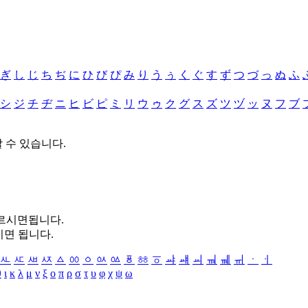
ぎ
し
じ
ち
ぢ
に
ひ
び
ぴ
み
り
う
ぅ
く
ぐ
す
ず
つ
づ
っ
ぬ
ふ
シ
ジ
チ
ヂ
ニ
ヒ
ビ
ピ
ミ
リ
ウ
ゥ
ク
グ
ス
ズ
ツ
ヅ
ッ
ヌ
フ
ブ
할 수 있습니다.
누르시면됩니다.
시면 됩니다.
ㅻ
ㅼ
ㅽ
ㅾ
ㅿ
ㆀ
ㆁ
ㆂ
ㆃ
ㆄ
ㆅ
ㆆ
ㆇ
ㆈ
ㆉ
ㆊ
ㆋ
ㆌ
ㆍ
ㆎ
θ
ι
κ
λ
μ
ν
ξ
ο
π
ρ
σ
τ
υ
φ
χ
ψ
ω