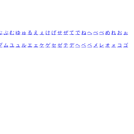
ぶ
ぷ
む
ゆ
ゅ
る
え
ぇ
け
げ
せ
ぜ
て
で
ね
へ
べ
ぺ
め
れ
お
ぉ
プ
ム
ユ
ュ
ル
エ
ェ
ケ
ゲ
セ
ゼ
テ
デ
ヘ
ベ
ペ
メ
レ
オ
ォ
コ
ゴ