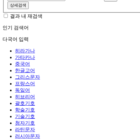
상세검색
결과 내 재검색
인기 검색어
다국어 입력
히라가나
가타카나
중국어
한글고어
그리스문자
프랑스어
독일어
히브리어
괄호기호
학술기호
기술기호
첨자기호
라틴문자
러시아문자