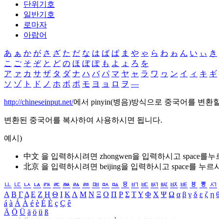
단위기호
일반기호
로마자
아랍어
あ
ぁ
か
が
さ
ざ
た
だ
な
は
ば
ぱ
ま
や
ゃ
ら
わ
ゎ
ん
い
ぃ
き
こ
ご
そ
ぞ
と
ど
の
ほ
ぼ
ぽ
も
よ
ょ
ろ
を
ア
ァ
カ
サ
ザ
タ
ダ
ナ
ハ
バ
パ
マ
ヤ
ャ
ラ
ワ
ヮ
ン
イ
ィ
キ
ギ
ソ
ゾ
ト
ド
ノ
ホ
ボ
ポ
モ
ヨ
ョ
ロ
ヲ
―
http://chineseinput.net/
에서 pinyin(병음)방식으로 중국어를 변환
변환된 중국어를 복사하여 사용하시면 됩니다.
예시)
中文 을 입력하시려면
zhongwen
을 입력하시고 space를
北京 을 입력하시려면
beijing
을 입력하시고 space를 누르
ㅥ
ㅦ
ㅧ
ㅨ
ㅩ
ㅪ
ㅫ
ㅬ
ㅭ
ㅮ
ㅯ
ㅰ
ㅱ
ㅲ
ㅳ
ㅴ
ㅵ
ㅶ
ㅷ
ㅸ
ㅹ
ㅺ
Α
Β
Γ
Δ
Ε
Ζ
Η
Θ
Ι
Κ
Λ
Μ
Ν
Ξ
Ο
Π
Ρ
Σ
Τ
Υ
Φ
Χ
Ψ
Ω
α
β
γ
δ
ε
ζ
η
á
à
Á
À
é
è
É
È
ç
Ç
ê
Ä
Ö
Ü
ä
ö
ü
ß