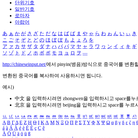
단위기호
일반기호
로마자
아랍어
あ
ぁ
か
が
さ
ざ
た
だ
な
は
ば
ぱ
ま
や
ゃ
ら
わ
ゎ
ん
い
ぃ
き
こ
ご
そ
ぞ
と
ど
の
ほ
ぼ
ぽ
も
よ
ょ
ろ
を
ア
ァ
カ
サ
ザ
タ
ダ
ナ
ハ
バ
パ
マ
ヤ
ャ
ラ
ワ
ヮ
ン
イ
ィ
キ
ギ
ソ
ゾ
ト
ド
ノ
ホ
ボ
ポ
モ
ヨ
ョ
ロ
ヲ
―
http://chineseinput.net/
에서 pinyin(병음)방식으로 중국어를 변환
변환된 중국어를 복사하여 사용하시면 됩니다.
예시)
中文 을 입력하시려면
zhongwen
을 입력하시고 space를
北京 을 입력하시려면
beijing
을 입력하시고 space를 누르
ㅥ
ㅦ
ㅧ
ㅨ
ㅩ
ㅪ
ㅫ
ㅬ
ㅭ
ㅮ
ㅯ
ㅰ
ㅱ
ㅲ
ㅳ
ㅴ
ㅵ
ㅶ
ㅷ
ㅸ
ㅹ
ㅺ
Α
Β
Γ
Δ
Ε
Ζ
Η
Θ
Ι
Κ
Λ
Μ
Ν
Ξ
Ο
Π
Ρ
Σ
Τ
Υ
Φ
Χ
Ψ
Ω
α
β
γ
δ
ε
ζ
η
á
à
Á
À
é
è
É
È
ç
Ç
ê
Ä
Ö
Ü
ä
ö
ü
ß