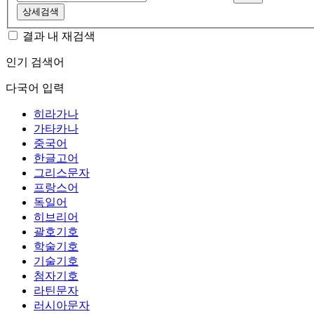
상세검색
결과 내 재검색
인기 검색어
다국어 입력
히라가나
가타카나
중국어
한글고어
그리스문자
프랑스어
독일어
히브리어
괄호기호
학술기호
기술기호
첨자기호
라틴문자
러시아문자