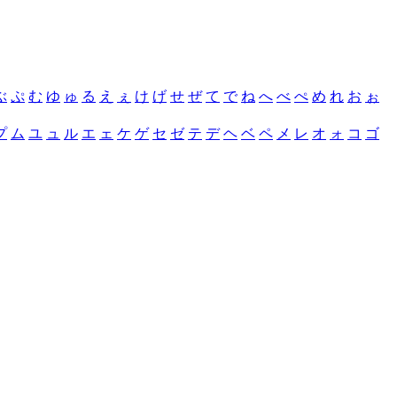
ぶ
ぷ
む
ゆ
ゅ
る
え
ぇ
け
げ
せ
ぜ
て
で
ね
へ
べ
ぺ
め
れ
お
ぉ
プ
ム
ユ
ュ
ル
エ
ェ
ケ
ゲ
セ
ゼ
テ
デ
ヘ
ベ
ペ
メ
レ
オ
ォ
コ
ゴ