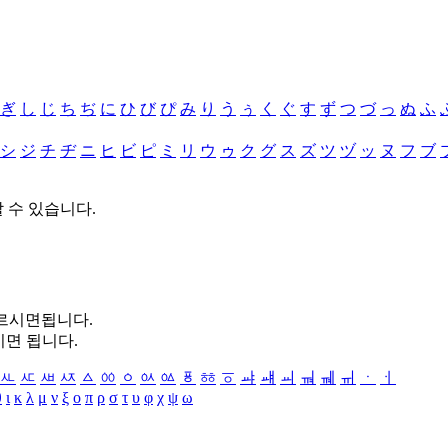
ぎ
し
じ
ち
ぢ
に
ひ
び
ぴ
み
り
う
ぅ
く
ぐ
す
ず
つ
づ
っ
ぬ
ふ
シ
ジ
チ
ヂ
ニ
ヒ
ビ
ピ
ミ
リ
ウ
ゥ
ク
グ
ス
ズ
ツ
ヅ
ッ
ヌ
フ
ブ
할 수 있습니다.
누르시면됩니다.
시면 됩니다.
ㅻ
ㅼ
ㅽ
ㅾ
ㅿ
ㆀ
ㆁ
ㆂ
ㆃ
ㆄ
ㆅ
ㆆ
ㆇ
ㆈ
ㆉ
ㆊ
ㆋ
ㆌ
ㆍ
ㆎ
θ
ι
κ
λ
μ
ν
ξ
ο
π
ρ
σ
τ
υ
φ
χ
ψ
ω