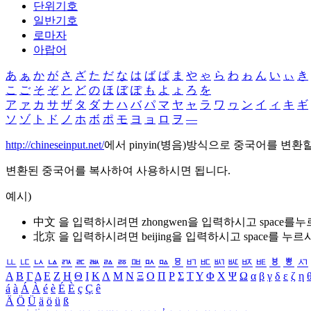
단위기호
일반기호
로마자
아랍어
あ
ぁ
か
が
さ
ざ
た
だ
な
は
ば
ぱ
ま
や
ゃ
ら
わ
ゎ
ん
い
ぃ
き
こ
ご
そ
ぞ
と
ど
の
ほ
ぼ
ぽ
も
よ
ょ
ろ
を
ア
ァ
カ
サ
ザ
タ
ダ
ナ
ハ
バ
パ
マ
ヤ
ャ
ラ
ワ
ヮ
ン
イ
ィ
キ
ギ
ソ
ゾ
ト
ド
ノ
ホ
ボ
ポ
モ
ヨ
ョ
ロ
ヲ
―
http://chineseinput.net/
에서 pinyin(병음)방식으로 중국어를 변환
변환된 중국어를 복사하여 사용하시면 됩니다.
예시)
中文 을 입력하시려면
zhongwen
을 입력하시고 space를
北京 을 입력하시려면
beijing
을 입력하시고 space를 누르
ㅥ
ㅦ
ㅧ
ㅨ
ㅩ
ㅪ
ㅫ
ㅬ
ㅭ
ㅮ
ㅯ
ㅰ
ㅱ
ㅲ
ㅳ
ㅴ
ㅵ
ㅶ
ㅷ
ㅸ
ㅹ
ㅺ
Α
Β
Γ
Δ
Ε
Ζ
Η
Θ
Ι
Κ
Λ
Μ
Ν
Ξ
Ο
Π
Ρ
Σ
Τ
Υ
Φ
Χ
Ψ
Ω
α
β
γ
δ
ε
ζ
η
á
à
Á
À
é
è
É
È
ç
Ç
ê
Ä
Ö
Ü
ä
ö
ü
ß