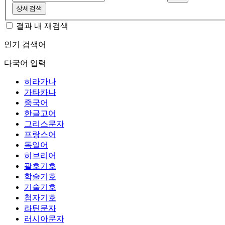
상세검색
결과 내 재검색
인기 검색어
다국어 입력
히라가나
가타카나
중국어
한글고어
그리스문자
프랑스어
독일어
히브리어
괄호기호
학술기호
기술기호
첨자기호
라틴문자
러시아문자