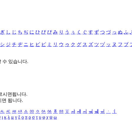
ぎ
し
じ
ち
ぢ
に
ひ
び
ぴ
み
り
う
ぅ
く
ぐ
す
ず
つ
づ
っ
ぬ
ふ
シ
ジ
チ
ヂ
ニ
ヒ
ビ
ピ
ミ
リ
ウ
ゥ
ク
グ
ス
ズ
ツ
ヅ
ッ
ヌ
フ
ブ
할 수 있습니다.
누르시면됩니다.
시면 됩니다.
ㅻ
ㅼ
ㅽ
ㅾ
ㅿ
ㆀ
ㆁ
ㆂ
ㆃ
ㆄ
ㆅ
ㆆ
ㆇ
ㆈ
ㆉ
ㆊ
ㆋ
ㆌ
ㆍ
ㆎ
θ
ι
κ
λ
μ
ν
ξ
ο
π
ρ
σ
τ
υ
φ
χ
ψ
ω