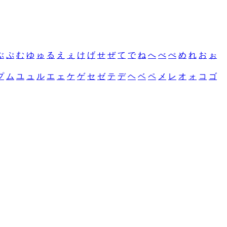
ぶ
ぷ
む
ゆ
ゅ
る
え
ぇ
け
げ
せ
ぜ
て
で
ね
へ
べ
ぺ
め
れ
お
ぉ
プ
ム
ユ
ュ
ル
エ
ェ
ケ
ゲ
セ
ゼ
テ
デ
ヘ
ベ
ペ
メ
レ
オ
ォ
コ
ゴ