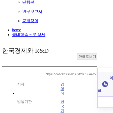
단행본
연구보고서
공개강의
home
국내학술논문 상세
한국경제와 R&D
한글로보기
https://www.riss.kr/link?id=A76044358
이
저자
김
영
료
식
발행기관
한
국
기