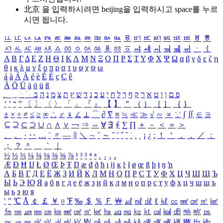
北京 을 입력하시려면
beijing
을 입력하시고 space를 누르
시면 됩니다.
ㅥ
ㅦ
ㅧ
ㅨ
ㅩ
ㅪ
ㅫ
ㅬ
ㅭ
ㅮ
ㅯ
ㅰ
ㅱ
ㅲ
ㅳ
ㅴ
ㅵ
ㅶ
ㅷ
ㅸ
ㅹ
ㅺ
ㅻ
ㅼ
ㅽ
ㅾ
ㅿ
ㆀ
ㆁ
ㆂ
ㆃ
ㆄ
ㆅ
ㆆ
ㆇ
ㆈ
ㆉ
ㆊ
ㆋ
ㆌ
ㆍ
ㆎ
Α
Β
Γ
Δ
Ε
Ζ
Η
Θ
Ι
Κ
Λ
Μ
Ν
Ξ
Ο
Π
Ρ
Σ
Τ
Υ
Φ
Χ
Ψ
Ω
α
β
γ
δ
ε
ζ
η
θ
ι
κ
λ
μ
ν
ξ
ο
π
ρ
σ
τ
υ
φ
χ
ψ
ω
á
à
Á
À
é
è
É
È
ç
Ç
ê
Ä
Ö
Ü
ä
ö
ü
ß
ְ
ֳ
ֲ
ֱ
ָ
ַ
ֵ
ֶ
ִ
ֹ
ּ
ֻ
ׂ
ׁ
ּ
ב
ה
נ
מ
צ
ת
ץ
ש
ד
ג
כ
ע
י
ח
ל
ך
ף
ק
ר
א
ט
ו
ן
ם
פ
‘
’
“
”
〔
〕
〈
〉
「
」
『
』
【
】
＂
（
）
［
］
｛
｝
±
×
÷
≠
≤
≥
∞
∴
♂
♀
∠
⊥
⌒
∂
∇
≡
≒
≪
≫
√
∽
∝
∵
∫
∬
∈
∋
⊆
⊇
⊂
⊃
∪
∩
∧
∨
￢
⇒
⇔
∀
∃
∮
∑
∏
＋
－
＜
＝
＞
、
。
·
‥
…
¨
〃
―
∥
＼
∼
´
～
ˇ
˘
˝
˚
˙
¸
˛
¡
¿
ː
！
＇
，
．
／
：
；
？
＾
＿
｀
｜
½
⅓
⅔
¼
¾
⅛
⅜
⅝
⅞
¹
²
³
⁴
ⁿ
₁
₂
₃
₄
Æ
Ð
Ħ
Ĳ
Ł
Ø
Œ
Þ
Ŧ
Ŋ
æ
đ
ð
ħ
ı
ĳ
ĸ
ŀ
ł
ø
œ
ß
þ
ŧ
ŋ
ŉ
А
Б
В
Г
Д
Е
Ё
Ж
З
И
Й
К
Л
М
Н
О
П
Р
С
Т
У
Ф
Х
Ц
Ч
Ш
Щ
Ъ
Ы
Ь
Э
Ю
Я
а
б
в
г
д
е
ё
ж
з
и
й
к
л
м
н
о
п
р
с
т
у
ф
х
ц
ч
ш
щ
ъ
ы
ь
э
ю
я
′
″
℃
Å
￠
￡
￥
¤
℉
‰
＄
％
Ｆ
￦
㎕
㎖
㎗
ℓ
㎘
㏄
㎣
㎤
㎥
㎦
㎙
㎚
㎛
㎜
㎝
㎞
㎟
㎠
㎡
㎢
㏊
㎍
㎎
㎏
㏏
㎈
㎉
㏈
㎧
㎨
㎰
㎱
㎲
㎳
㎴
㎵
㎶
㎷
㎸
㎹
㎀
㎁
㎂
㎃
㎄
㎺
㎻
㎽
㎾
㎿
㎐
㎑