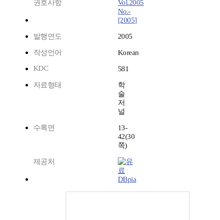
권호사항
Vol.2005
No.-
[2005]
발행연도
2005
작성언어
Korean
KDC
581
자료형태
학
술
저
널
수록면
13-
42(30
쪽)
제공처
DBpia