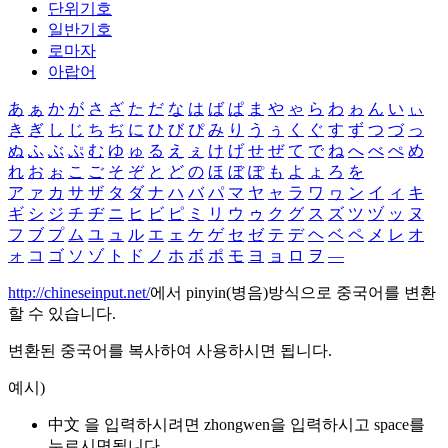
단위기호
일반기호
로마자
아랍어
あ
ぁ
か
が
さ
ざ
た
だ
な
は
ば
ぱ
ま
や
ゃ
ら
わ
ゎ
ん
い
ぃ
き
ぎ
し
じ
ち
ぢ
に
ひ
び
ぴ
み
り
う
ぅ
く
ぐ
す
ず
つ
づ
っ
ぬ
ふ
ぶ
ぷ
む
ゆ
ゅ
る
え
ぇ
け
げ
せ
ぜ
て
で
ね
へ
べ
ぺ
め
れ
お
ぉ
こ
ご
そ
ぞ
と
ど
の
ほ
ぼ
ぽ
も
よ
ょ
ろ
を
ア
ァ
カ
サ
ザ
タ
ダ
ナ
ハ
バ
パ
マ
ヤ
ャ
ラ
ワ
ヮ
ン
イ
ィ
キ
ギ
シ
ジ
チ
ヂ
ニ
ヒ
ビ
ピ
ミ
リ
ウ
ゥ
ク
グ
ス
ズ
ツ
ヅ
ッ
ヌ
フ
ブ
プ
ム
ユ
ュ
ル
エ
ェ
ケ
ゲ
セ
ゼ
テ
デ
ヘ
ベ
ペ
メ
レ
オ
ォ
コ
ゴ
ソ
ゾ
ト
ド
ノ
ホ
ボ
ポ
モ
ヨ
ョ
ロ
ヲ
―
http://chineseinput.net/
에서 pinyin(병음)방식으로 중국어를 변환
할 수 있습니다.
변환된 중국어를 복사하여 사용하시면 됩니다.
예시)
中文 을 입력하시려면
zhongwen
을 입력하시고 space를
누르시면됩니다.