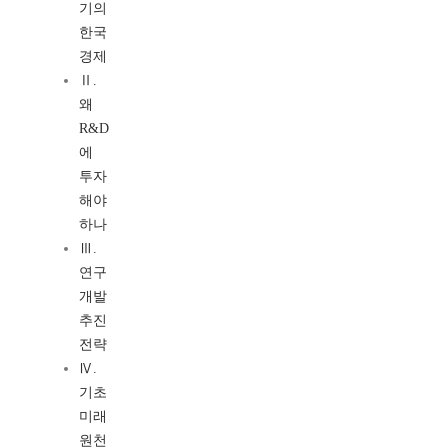
기의
한국
경제
Ⅱ.
왜
R&D
에
투자
해야
하나
Ⅲ.
연구
개발
추진
전략
Ⅳ.
기초
미래
원천