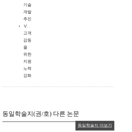
기술
개발
추진
Ⅴ.
고객
감동
을
위한
지원
노력
강화
동일학술지(권/호) 다른 논문
동일학술지 더보기