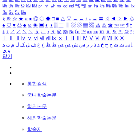
㎒
㎓
㎔
Ω
㏀
㏁
㎊
㎋
㎌
㏖
㏅
㎭
㎮
㎯
㏛
㎩
㎪
㎫
㎬
㏝
㏐
㏓
㏃
㏉
㏜
㏆
§
※
☆
★
○
●
◎
◇
◆
□
■
△
▽
→
←
↑
↓
↔
〓
◁
◀
▷
▶
♤
♠
♡
♥
♧
♣
⊙
◈
▣
◐
◑
▒
▤
▥
▨
▧
▦
▩
♨
☏
☎
☜
☞
¶
†
‡
↕
↗
↙
↖
↘
♭
♩
♪
♬
㉿
㈜
№
㏇
™
㏂
㏘
℡
＃
＆
＊
＠
ª
º
ⅰ
ⅱ
ⅲ
ⅳ
ⅴ
ⅵ
ⅶ
ⅷ
ⅸ
ⅹ
Ⅰ
Ⅱ
Ⅲ
Ⅳ
Ⅴ
Ⅵ
Ⅶ
Ⅷ
Ⅸ
Ⅹ
ا
ب
ت
ث
ج
ح
خ
د
ذ
ر
ز
س
ش
ص
ض
ط
ظ
ع
غ
ف
ق
ک
ل
م
ن
ه
و
ی
닫기
통합검색
국내학술논문
학위논문
해외학술논문
학술지