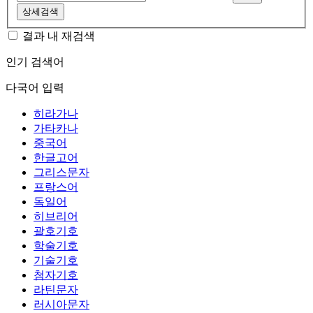
상세검색
결과 내 재검색
인기 검색어
다국어 입력
히라가나
가타카나
중국어
한글고어
그리스문자
프랑스어
독일어
히브리어
괄호기호
학술기호
기술기호
첨자기호
라틴문자
러시아문자