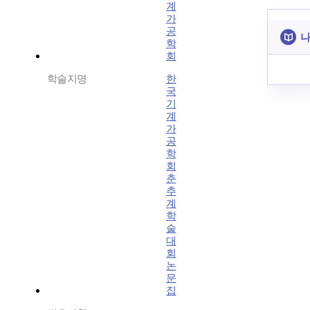
계
가
공
나
학
회
학술지명
한
국
기
계
가
공
학
회
춘
추
계
학
술
대
회
논
문
집