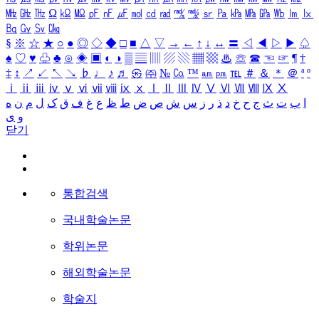
㎒
㎓
㎔
Ω
㏀
㏁
㎊
㎋
㎌
㏖
㏅
㎭
㎮
㎯
㏛
㎩
㎪
㎫
㎬
㏝
㏐
㏓
㏃
㏉
㏜
㏆
§
※
☆
★
○
●
◎
◇
◆
□
■
△
▽
→
←
↑
↓
↔
〓
◁
◀
▷
▶
♤
♠
♡
♥
♧
♣
⊙
◈
▣
◐
◑
▒
▤
▥
▨
▧
▦
▩
♨
☏
☎
☜
☞
¶
†
‡
↕
↗
↙
↖
↘
♭
♩
♪
♬
㉿
㈜
№
㏇
™
㏂
㏘
℡
＃
＆
＊
＠
ª
º
ⅰ
ⅱ
ⅲ
ⅳ
ⅴ
ⅵ
ⅶ
ⅷ
ⅸ
ⅹ
Ⅰ
Ⅱ
Ⅲ
Ⅳ
Ⅴ
Ⅵ
Ⅶ
Ⅷ
Ⅸ
Ⅹ
ا
ب
ت
ث
ج
ح
خ
د
ذ
ر
ز
س
ش
ص
ض
ط
ظ
ع
غ
ف
ق
ک
ل
م
ن
ه
و
ی
닫기
통합검색
국내학술논문
학위논문
해외학술논문
학술지