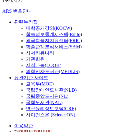
1599-3122
ARS 번호안내
관련누리집
대학공개강의(KOCW)
학술정보통계시스템(Rinfo)
외국학술지지원센터(FRIC)
학술관계분석서비스(SAM)
사서커뮤니티
기관회원
지식나눔(LOOK)
의학전자도서관(MEDLIS)
유관기관 사이트
교육부(MOE)
국립장애인도서관(NLD)
국립중앙도서관(NL)
국회도서관(NAL)
연구윤리정보포털(CRE)
사이언스온 (ScienceON)
이용약관
개인정보처리방침