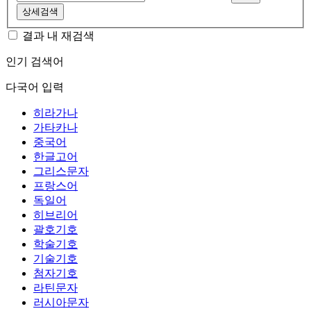
상세검색
결과 내 재검색
인기 검색어
다국어 입력
히라가나
가타카나
중국어
한글고어
그리스문자
프랑스어
독일어
히브리어
괄호기호
학술기호
기술기호
첨자기호
라틴문자
러시아문자