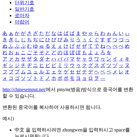
단위기호
일반기호
로마자
아랍어
あ
ぁ
か
が
さ
ざ
た
だ
な
は
ば
ぱ
ま
や
ゃ
ら
わ
ゎ
ん
い
ぃ
き
ぎ
し
じ
ち
ぢ
に
ひ
び
ぴ
み
り
う
ぅ
く
ぐ
す
ず
つ
づ
っ
ぬ
ふ
ぶ
ぷ
む
ゆ
ゅ
る
え
ぇ
け
げ
せ
ぜ
て
で
ね
へ
べ
ぺ
め
れ
お
ぉ
こ
ご
そ
ぞ
と
ど
の
ほ
ぼ
ぽ
も
よ
ょ
ろ
を
ア
ァ
カ
サ
ザ
タ
ダ
ナ
ハ
バ
パ
マ
ヤ
ャ
ラ
ワ
ヮ
ン
イ
ィ
キ
ギ
シ
ジ
チ
ヂ
ニ
ヒ
ビ
ピ
ミ
リ
ウ
ゥ
ク
グ
ス
ズ
ツ
ヅ
ッ
ヌ
フ
ブ
プ
ム
ユ
ュ
ル
エ
ェ
ケ
ゲ
セ
ゼ
テ
デ
ヘ
ベ
ペ
メ
レ
オ
ォ
コ
ゴ
ソ
ゾ
ト
ド
ノ
ホ
ボ
ポ
モ
ヨ
ョ
ロ
ヲ
―
http://chineseinput.net/
에서 pinyin(병음)방식으로 중국어를 변환
할 수 있습니다.
변환된 중국어를 복사하여 사용하시면 됩니다.
예시)
中文 을 입력하시려면
zhongwen
을 입력하시고 space를
누르시면됩니다.