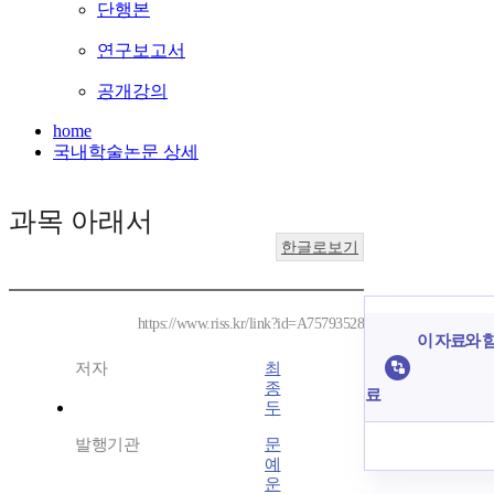
단행본
연구보고서
공개강의
home
국내학술논문 상세
과목 아래서
한글로보기
https://www.riss.kr/link?id=A75793528
이 자료와 함
저자
최
종
료
두
발행기관
문
예
운