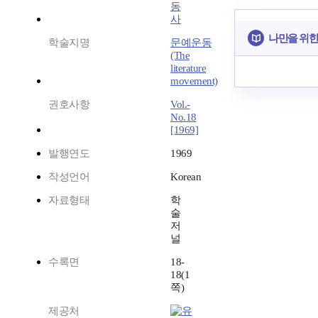
동
사
나만을 위한
학술지명
문예운동
(The
literature
movement)
권호사항
Vol.-
No.18
[1969]
발행연도
1969
작성언어
Korean
자료형태
학
술
저
널
수록면
18-
18(1
쪽)
제공처