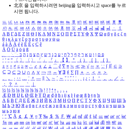
北京 을 입력하시려면
beijing
을 입력하시고 space를 누르
시면 됩니다.
ㅥ
ㅦ
ㅧ
ㅨ
ㅩ
ㅪ
ㅫ
ㅬ
ㅭ
ㅮ
ㅯ
ㅰ
ㅱ
ㅲ
ㅳ
ㅴ
ㅵ
ㅶ
ㅷ
ㅸ
ㅹ
ㅺ
ㅻ
ㅼ
ㅽ
ㅾ
ㅿ
ㆀ
ㆁ
ㆂ
ㆃ
ㆄ
ㆅ
ㆆ
ㆇ
ㆈ
ㆉ
ㆊ
ㆋ
ㆌ
ㆍ
ㆎ
Α
Β
Γ
Δ
Ε
Ζ
Η
Θ
Ι
Κ
Λ
Μ
Ν
Ξ
Ο
Π
Ρ
Σ
Τ
Υ
Φ
Χ
Ψ
Ω
α
β
γ
δ
ε
ζ
η
θ
ι
κ
λ
μ
ν
ξ
ο
π
ρ
σ
τ
υ
φ
χ
ψ
ω
á
à
Á
À
é
è
É
È
ç
Ç
ê
Ä
Ö
Ü
ä
ö
ü
ß
ְ
ֳ
ֲ
ֱ
ָ
ַ
ֵ
ֶ
ִ
ֹ
ּ
ֻ
ׂ
ׁ
ּ
ב
ה
נ
מ
צ
ת
ץ
ש
ד
ג
כ
ע
י
ח
ל
ך
ף
ק
ר
א
ט
ו
ן
ם
פ
‘
’
“
”
〔
〕
〈
〉
「
」
『
』
【
】
＂
（
）
［
］
｛
｝
±
×
÷
≠
≤
≥
∞
∴
♂
♀
∠
⊥
⌒
∂
∇
≡
≒
≪
≫
√
∽
∝
∵
∫
∬
∈
∋
⊆
⊇
⊂
⊃
∪
∩
∧
∨
￢
⇒
⇔
∀
∃
∮
∑
∏
＋
－
＜
＝
＞
、
。
·
‥
…
¨
〃
―
∥
＼
∼
´
～
ˇ
˘
˝
˚
˙
¸
˛
¡
¿
ː
！
＇
，
．
／
：
；
？
＾
＿
｀
｜
½
⅓
⅔
¼
¾
⅛
⅜
⅝
⅞
¹
²
³
⁴
ⁿ
₁
₂
₃
₄
Æ
Ð
Ħ
Ĳ
Ł
Ø
Œ
Þ
Ŧ
Ŋ
æ
đ
ð
ħ
ı
ĳ
ĸ
ŀ
ł
ø
œ
ß
þ
ŧ
ŋ
ŉ
А
Б
В
Г
Д
Е
Ё
Ж
З
И
Й
К
Л
М
Н
О
П
Р
С
Т
У
Ф
Х
Ц
Ч
Ш
Щ
Ъ
Ы
Ь
Э
Ю
Я
а
б
в
г
д
е
ё
ж
з
и
й
к
л
м
н
о
п
р
с
т
у
ф
х
ц
ч
ш
щ
ъ
ы
ь
э
ю
я
′
″
℃
Å
￠
￡
￥
¤
℉
‰
＄
％
Ｆ
￦
㎕
㎖
㎗
ℓ
㎘
㏄
㎣
㎤
㎥
㎦
㎙
㎚
㎛
㎜
㎝
㎞
㎟
㎠
㎡
㎢
㏊
㎍
㎎
㎏
㏏
㎈
㎉
㏈
㎧
㎨
㎰
㎱
㎲
㎳
㎴
㎵
㎶
㎷
㎸
㎹
㎀
㎁
㎂
㎃
㎄
㎺
㎻
㎽
㎾
㎿
㎐
㎑