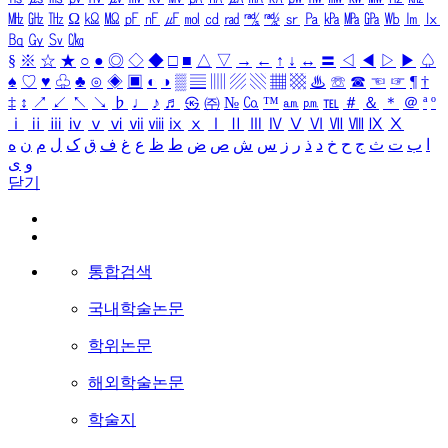
㎒
㎓
㎔
Ω
㏀
㏁
㎊
㎋
㎌
㏖
㏅
㎭
㎮
㎯
㏛
㎩
㎪
㎫
㎬
㏝
㏐
㏓
㏃
㏉
㏜
㏆
§
※
☆
★
○
●
◎
◇
◆
□
■
△
▽
→
←
↑
↓
↔
〓
◁
◀
▷
▶
♤
♠
♡
♥
♧
♣
⊙
◈
▣
◐
◑
▒
▤
▥
▨
▧
▦
▩
♨
☏
☎
☜
☞
¶
†
‡
↕
↗
↙
↖
↘
♭
♩
♪
♬
㉿
㈜
№
㏇
™
㏂
㏘
℡
＃
＆
＊
＠
ª
º
ⅰ
ⅱ
ⅲ
ⅳ
ⅴ
ⅵ
ⅶ
ⅷ
ⅸ
ⅹ
Ⅰ
Ⅱ
Ⅲ
Ⅳ
Ⅴ
Ⅵ
Ⅶ
Ⅷ
Ⅸ
Ⅹ
ا
ب
ت
ث
ج
ح
خ
د
ذ
ر
ز
س
ش
ص
ض
ط
ظ
ع
غ
ف
ق
ک
ل
م
ن
ه
و
ی
닫기
통합검색
국내학술논문
학위논문
해외학술논문
학술지