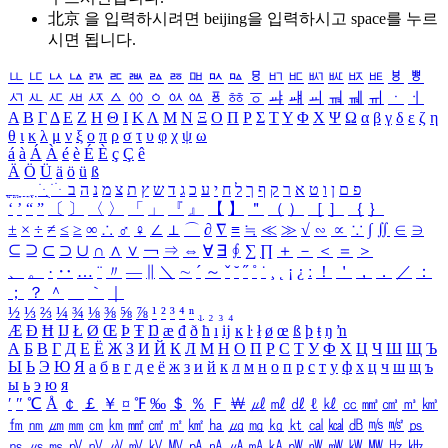
北京 을 입력하시려면
beijing
을 입력하시고 space를 누르
시면 됩니다.
ㅥ
ㅦ
ㅧ
ㅨ
ㅩ
ㅪ
ㅫ
ㅬ
ㅭ
ㅮ
ㅯ
ㅰ
ㅱ
ㅲ
ㅳ
ㅴ
ㅵ
ㅶ
ㅷ
ㅸ
ㅹ
ㅺ
ㅻ
ㅼ
ㅽ
ㅾ
ㅿ
ㆀ
ㆁ
ㆂ
ㆃ
ㆄ
ㆅ
ㆆ
ㆇ
ㆈ
ㆉ
ㆊ
ㆋ
ㆌ
ㆍ
ㆎ
Α
Β
Γ
Δ
Ε
Ζ
Η
Θ
Ι
Κ
Λ
Μ
Ν
Ξ
Ο
Π
Ρ
Σ
Τ
Υ
Φ
Χ
Ψ
Ω
α
β
γ
δ
ε
ζ
η
θ
ι
κ
λ
μ
ν
ξ
ο
π
ρ
σ
τ
υ
φ
χ
ψ
ω
á
à
Á
À
é
è
É
È
ç
Ç
ê
Ä
Ö
Ü
ä
ö
ü
ß
ְ
ֳ
ֲ
ֱ
ָ
ַ
ֵ
ֶ
ִ
ֹ
ּ
ֻ
ׂ
ׁ
ּ
ב
ה
נ
מ
צ
ת
ץ
ש
ד
ג
כ
ע
י
ח
ל
ך
ף
ק
ר
א
ט
ו
ן
ם
פ
‘
’
“
”
〔
〕
〈
〉
「
」
『
』
【
】
＂
（
）
［
］
｛
｝
±
×
÷
≠
≤
≥
∞
∴
♂
♀
∠
⊥
⌒
∂
∇
≡
≒
≪
≫
√
∽
∝
∵
∫
∬
∈
∋
⊆
⊇
⊂
⊃
∪
∩
∧
∨
￢
⇒
⇔
∀
∃
∮
∑
∏
＋
－
＜
＝
＞
、
。
·
‥
…
¨
〃
―
∥
＼
∼
´
～
ˇ
˘
˝
˚
˙
¸
˛
¡
¿
ː
！
＇
，
．
／
：
；
？
＾
＿
｀
｜
½
⅓
⅔
¼
¾
⅛
⅜
⅝
⅞
¹
²
³
⁴
ⁿ
₁
₂
₃
₄
Æ
Ð
Ħ
Ĳ
Ł
Ø
Œ
Þ
Ŧ
Ŋ
æ
đ
ð
ħ
ı
ĳ
ĸ
ŀ
ł
ø
œ
ß
þ
ŧ
ŋ
ŉ
А
Б
В
Г
Д
Е
Ё
Ж
З
И
Й
К
Л
М
Н
О
П
Р
С
Т
У
Ф
Х
Ц
Ч
Ш
Щ
Ъ
Ы
Ь
Э
Ю
Я
а
б
в
г
д
е
ё
ж
з
и
й
к
л
м
н
о
п
р
с
т
у
ф
х
ц
ч
ш
щ
ъ
ы
ь
э
ю
я
′
″
℃
Å
￠
￡
￥
¤
℉
‰
＄
％
Ｆ
￦
㎕
㎖
㎗
ℓ
㎘
㏄
㎣
㎤
㎥
㎦
㎙
㎚
㎛
㎜
㎝
㎞
㎟
㎠
㎡
㎢
㏊
㎍
㎎
㎏
㏏
㎈
㎉
㏈
㎧
㎨
㎰
㎱
㎲
㎳
㎴
㎵
㎶
㎷
㎸
㎹
㎀
㎁
㎂
㎃
㎄
㎺
㎻
㎽
㎾
㎿
㎐
㎑