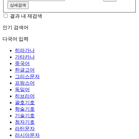
상세검색
결과 내 재검색
인기 검색어
다국어 입력
히라가나
가타카나
중국어
한글고어
그리스문자
프랑스어
독일어
히브리어
괄호기호
학술기호
기술기호
첨자기호
라틴문자
러시아문자