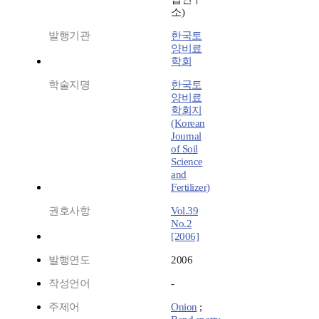
소)
발행기관
한국토
양비료
학회
학술지명
한국토
양비료
학회지
(Korean
Journal
of Soil
Science
and
Fertilizer)
권호사항
Vol.39
No.2
[2006]
발행연도
2006
작성언어
-
주제어
Onion
;