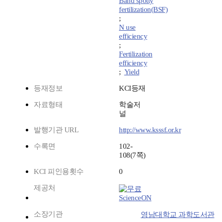
Band spotty
fertilization(BSF)
;
N use
efficiency
;
Fertilization
efficiency
;
Yield
등재정보
KCI등재
자료형태
학술저
널
발행기관 URL
http://www.ksssf.or.kr
수록면
102-
108(7쪽)
KCI 피인용횟수
0
제공처
ScienceON
소장기관
영남대학교 과학도서관