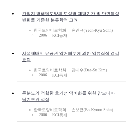
간척지 염해답토양의 토성별 제염기간 및 단면특성
변화를 기준한 분류학적 고려
한국토양비료학회
손연규(Yeon-Kyu Sonn)
2006
KCI등재
시설재배지 유공관 암거배수에 의한 염류집적 경감
효과
한국토양비료학회
김대수(Dae-Su Kim)
2006
KCI등재
돈분뇨의 적합한 호기성 액비화를 위한 암모니아
탈기조건 설정
한국토양비료학회
손보균(Bo-Kyoon Sohn)
2006
KCI등재