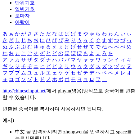
단위기호
일반기호
로마자
아랍어
あ
ぁ
か
が
さ
ざ
た
だ
な
は
ば
ぱ
ま
や
ゃ
ら
わ
ゎ
ん
い
ぃ
き
ぎ
し
じ
ち
ぢ
に
ひ
び
ぴ
み
り
う
ぅ
く
ぐ
す
ず
つ
づ
っ
ぬ
ふ
ぶ
ぷ
む
ゆ
ゅ
る
え
ぇ
け
げ
せ
ぜ
て
で
ね
へ
べ
ぺ
め
れ
お
ぉ
こ
ご
そ
ぞ
と
ど
の
ほ
ぼ
ぽ
も
よ
ょ
ろ
を
ア
ァ
カ
サ
ザ
タ
ダ
ナ
ハ
バ
パ
マ
ヤ
ャ
ラ
ワ
ヮ
ン
イ
ィ
キ
ギ
シ
ジ
チ
ヂ
ニ
ヒ
ビ
ピ
ミ
リ
ウ
ゥ
ク
グ
ス
ズ
ツ
ヅ
ッ
ヌ
フ
ブ
プ
ム
ユ
ュ
ル
エ
ェ
ケ
ゲ
セ
ゼ
テ
デ
ヘ
ベ
ペ
メ
レ
オ
ォ
コ
ゴ
ソ
ゾ
ト
ド
ノ
ホ
ボ
ポ
モ
ヨ
ョ
ロ
ヲ
―
http://chineseinput.net/
에서 pinyin(병음)방식으로 중국어를 변환
할 수 있습니다.
변환된 중국어를 복사하여 사용하시면 됩니다.
예시)
中文 을 입력하시려면
zhongwen
을 입력하시고 space를
누르시면됩니다.