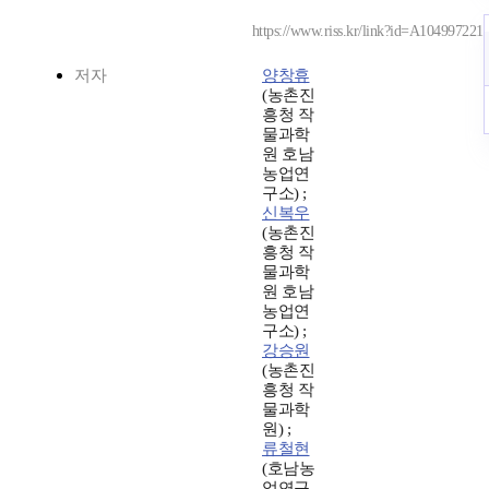
https://www.riss.kr/link?id=A104997221
저자
양창휴
(농촌진
흥청 작
물과학
원 호남
농업연
구소) ;
신복우
(농촌진
흥청 작
물과학
원 호남
농업연
구소) ;
강승원
(농촌진
흥청 작
물과학
원) ;
류철현
(호남농
업연구