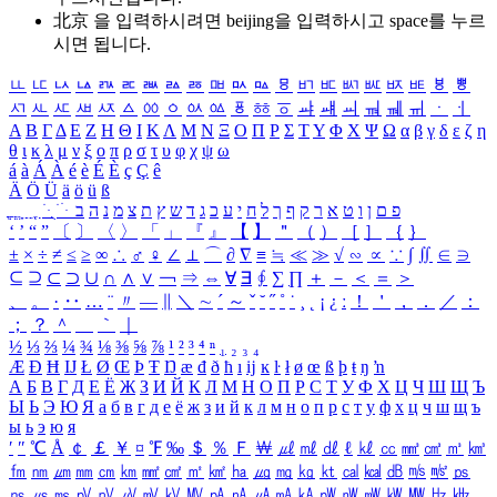
北京 을 입력하시려면
beijing
을 입력하시고 space를 누르
시면 됩니다.
ㅥ
ㅦ
ㅧ
ㅨ
ㅩ
ㅪ
ㅫ
ㅬ
ㅭ
ㅮ
ㅯ
ㅰ
ㅱ
ㅲ
ㅳ
ㅴ
ㅵ
ㅶ
ㅷ
ㅸ
ㅹ
ㅺ
ㅻ
ㅼ
ㅽ
ㅾ
ㅿ
ㆀ
ㆁ
ㆂ
ㆃ
ㆄ
ㆅ
ㆆ
ㆇ
ㆈ
ㆉ
ㆊ
ㆋ
ㆌ
ㆍ
ㆎ
Α
Β
Γ
Δ
Ε
Ζ
Η
Θ
Ι
Κ
Λ
Μ
Ν
Ξ
Ο
Π
Ρ
Σ
Τ
Υ
Φ
Χ
Ψ
Ω
α
β
γ
δ
ε
ζ
η
θ
ι
κ
λ
μ
ν
ξ
ο
π
ρ
σ
τ
υ
φ
χ
ψ
ω
á
à
Á
À
é
è
É
È
ç
Ç
ê
Ä
Ö
Ü
ä
ö
ü
ß
ְ
ֳ
ֲ
ֱ
ָ
ַ
ֵ
ֶ
ִ
ֹ
ּ
ֻ
ׂ
ׁ
ּ
ב
ה
נ
מ
צ
ת
ץ
ש
ד
ג
כ
ע
י
ח
ל
ך
ף
ק
ר
א
ט
ו
ן
ם
פ
‘
’
“
”
〔
〕
〈
〉
「
」
『
』
【
】
＂
（
）
［
］
｛
｝
±
×
÷
≠
≤
≥
∞
∴
♂
♀
∠
⊥
⌒
∂
∇
≡
≒
≪
≫
√
∽
∝
∵
∫
∬
∈
∋
⊆
⊇
⊂
⊃
∪
∩
∧
∨
￢
⇒
⇔
∀
∃
∮
∑
∏
＋
－
＜
＝
＞
、
。
·
‥
…
¨
〃
―
∥
＼
∼
´
～
ˇ
˘
˝
˚
˙
¸
˛
¡
¿
ː
！
＇
，
．
／
：
；
？
＾
＿
｀
｜
½
⅓
⅔
¼
¾
⅛
⅜
⅝
⅞
¹
²
³
⁴
ⁿ
₁
₂
₃
₄
Æ
Ð
Ħ
Ĳ
Ł
Ø
Œ
Þ
Ŧ
Ŋ
æ
đ
ð
ħ
ı
ĳ
ĸ
ŀ
ł
ø
œ
ß
þ
ŧ
ŋ
ŉ
А
Б
В
Г
Д
Е
Ё
Ж
З
И
Й
К
Л
М
Н
О
П
Р
С
Т
У
Ф
Х
Ц
Ч
Ш
Щ
Ъ
Ы
Ь
Э
Ю
Я
а
б
в
г
д
е
ё
ж
з
и
й
к
л
м
н
о
п
р
с
т
у
ф
х
ц
ч
ш
щ
ъ
ы
ь
э
ю
я
′
″
℃
Å
￠
￡
￥
¤
℉
‰
＄
％
Ｆ
￦
㎕
㎖
㎗
ℓ
㎘
㏄
㎣
㎤
㎥
㎦
㎙
㎚
㎛
㎜
㎝
㎞
㎟
㎠
㎡
㎢
㏊
㎍
㎎
㎏
㏏
㎈
㎉
㏈
㎧
㎨
㎰
㎱
㎲
㎳
㎴
㎵
㎶
㎷
㎸
㎹
㎀
㎁
㎂
㎃
㎄
㎺
㎻
㎽
㎾
㎿
㎐
㎑