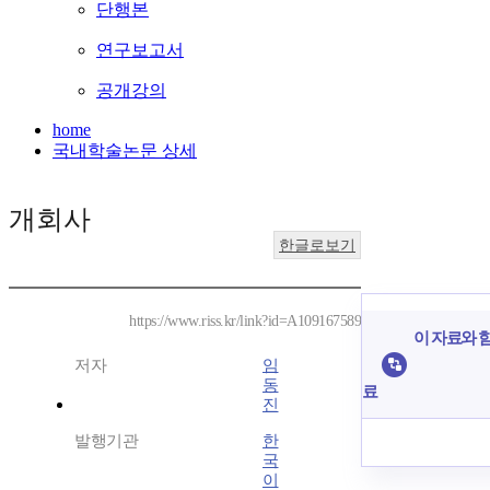
단행본
연구보고서
공개강의
home
국내학술논문 상세
개회사
한글로보기
https://www.riss.kr/link?id=A109167589
이 자료와 함
저자
임
동
료
진
발행기관
한
국
이