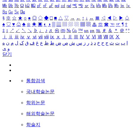
㎒
㎓
㎔
Ω
㏀
㏁
㎊
㎋
㎌
㏖
㏅
㎭
㎮
㎯
㏛
㎩
㎪
㎫
㎬
㏝
㏐
㏓
㏃
㏉
㏜
㏆
§
※
☆
★
○
●
◎
◇
◆
□
■
△
▽
→
←
↑
↓
↔
〓
◁
◀
▷
▶
♤
♠
♡
♥
♧
♣
⊙
◈
▣
◐
◑
▒
▤
▥
▨
▧
▦
▩
♨
☏
☎
☜
☞
¶
†
‡
↕
↗
↙
↖
↘
♭
♩
♪
♬
㉿
㈜
№
㏇
™
㏂
㏘
℡
＃
＆
＊
＠
ª
º
ⅰ
ⅱ
ⅲ
ⅳ
ⅴ
ⅵ
ⅶ
ⅷ
ⅸ
ⅹ
Ⅰ
Ⅱ
Ⅲ
Ⅳ
Ⅴ
Ⅵ
Ⅶ
Ⅷ
Ⅸ
Ⅹ
ا
ب
ت
ث
ج
ح
خ
د
ذ
ر
ز
س
ش
ص
ض
ط
ظ
ع
غ
ف
ق
ک
ل
م
ن
ه
و
ی
닫기
통합검색
국내학술논문
학위논문
해외학술논문
학술지