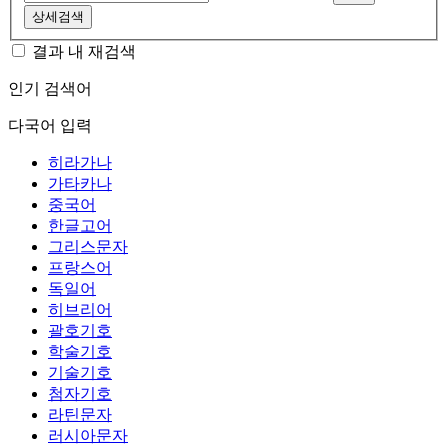
상세검색
결과 내 재검색
인기 검색어
다국어 입력
히라가나
가타카나
중국어
한글고어
그리스문자
프랑스어
독일어
히브리어
괄호기호
학술기호
기술기호
첨자기호
라틴문자
러시아문자