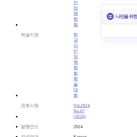
민
정
책
나만을 위한
학
회
학술지명
한
국
이
민
정
책
학
회
학
술
대
회
권호사항
Vol.2024
No.07
[2024]
발행연도
2024
작성언어
Korean