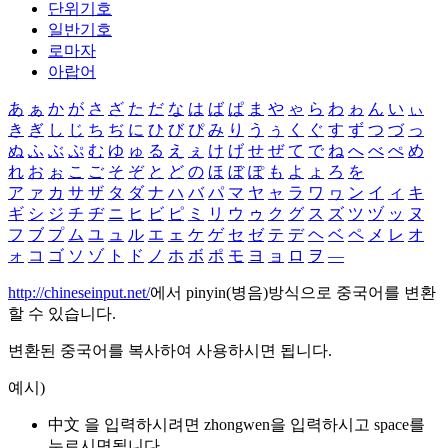
단위기호
일반기호
로마자
아랍어
あ
ぁ
か
が
さ
ざ
た
だ
な
は
ば
ぱ
ま
や
ゃ
ら
わ
ゎ
ん
い
ぃ
き
ぎ
し
じ
ち
ぢ
に
ひ
び
ぴ
み
り
う
ぅ
く
ぐ
す
ず
つ
づ
っ
ぬ
ふ
ぶ
ぷ
む
ゆ
ゅ
る
え
ぇ
け
げ
せ
ぜ
て
で
ね
へ
べ
ぺ
め
れ
お
ぉ
こ
ご
そ
ぞ
と
ど
の
ほ
ぼ
ぽ
も
よ
ょ
ろ
を
ア
ァ
カ
サ
ザ
タ
ダ
ナ
ハ
バ
パ
マ
ヤ
ャ
ラ
ワ
ヮ
ン
イ
ィ
キ
ギ
シ
ジ
チ
ヂ
ニ
ヒ
ビ
ピ
ミ
リ
ウ
ゥ
ク
グ
ス
ズ
ツ
ヅ
ッ
ヌ
フ
ブ
プ
ム
ユ
ュ
ル
エ
ェ
ケ
ゲ
セ
ゼ
テ
デ
ヘ
ベ
ペ
メ
レ
オ
ォ
コ
ゴ
ソ
ゾ
ト
ド
ノ
ホ
ボ
ポ
モ
ヨ
ョ
ロ
ヲ
―
http://chineseinput.net/
에서 pinyin(병음)방식으로 중국어를 변환
할 수 있습니다.
변환된 중국어를 복사하여 사용하시면 됩니다.
예시)
中文 을 입력하시려면
zhongwen
을 입력하시고 space를
누르시면됩니다.