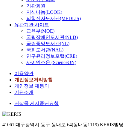
기관회원
지식나눔(LOOK)
의학전자도서관(MEDLIS)
유관기관 사이트
교육부(MOE)
국립장애인도서관(NLD)
국립중앙도서관(NL)
국회도서관(NAL)
연구윤리정보포털(CRE)
사이언스온 (ScienceON)
이용약관
개인정보처리방침
개인정보 재동의
기관소개
저작물 게시중단요청
41061 대구광역시 동구 동내로 64(동내동1119) KERIS빌딩