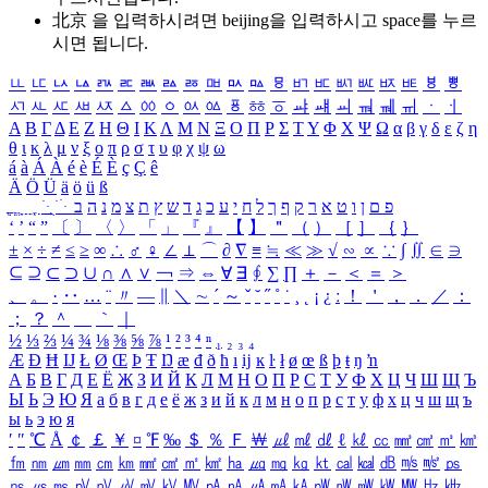
北京 을 입력하시려면
beijing
을 입력하시고 space를 누르
시면 됩니다.
ㅥ
ㅦ
ㅧ
ㅨ
ㅩ
ㅪ
ㅫ
ㅬ
ㅭ
ㅮ
ㅯ
ㅰ
ㅱ
ㅲ
ㅳ
ㅴ
ㅵ
ㅶ
ㅷ
ㅸ
ㅹ
ㅺ
ㅻ
ㅼ
ㅽ
ㅾ
ㅿ
ㆀ
ㆁ
ㆂ
ㆃ
ㆄ
ㆅ
ㆆ
ㆇ
ㆈ
ㆉ
ㆊ
ㆋ
ㆌ
ㆍ
ㆎ
Α
Β
Γ
Δ
Ε
Ζ
Η
Θ
Ι
Κ
Λ
Μ
Ν
Ξ
Ο
Π
Ρ
Σ
Τ
Υ
Φ
Χ
Ψ
Ω
α
β
γ
δ
ε
ζ
η
θ
ι
κ
λ
μ
ν
ξ
ο
π
ρ
σ
τ
υ
φ
χ
ψ
ω
á
à
Á
À
é
è
É
È
ç
Ç
ê
Ä
Ö
Ü
ä
ö
ü
ß
ְ
ֳ
ֲ
ֱ
ָ
ַ
ֵ
ֶ
ִ
ֹ
ּ
ֻ
ׂ
ׁ
ּ
ב
ה
נ
מ
צ
ת
ץ
ש
ד
ג
כ
ע
י
ח
ל
ך
ף
ק
ר
א
ט
ו
ן
ם
פ
‘
’
“
”
〔
〕
〈
〉
「
」
『
』
【
】
＂
（
）
［
］
｛
｝
±
×
÷
≠
≤
≥
∞
∴
♂
♀
∠
⊥
⌒
∂
∇
≡
≒
≪
≫
√
∽
∝
∵
∫
∬
∈
∋
⊆
⊇
⊂
⊃
∪
∩
∧
∨
￢
⇒
⇔
∀
∃
∮
∑
∏
＋
－
＜
＝
＞
、
。
·
‥
…
¨
〃
―
∥
＼
∼
´
～
ˇ
˘
˝
˚
˙
¸
˛
¡
¿
ː
！
＇
，
．
／
：
；
？
＾
＿
｀
｜
½
⅓
⅔
¼
¾
⅛
⅜
⅝
⅞
¹
²
³
⁴
ⁿ
₁
₂
₃
₄
Æ
Ð
Ħ
Ĳ
Ł
Ø
Œ
Þ
Ŧ
Ŋ
æ
đ
ð
ħ
ı
ĳ
ĸ
ŀ
ł
ø
œ
ß
þ
ŧ
ŋ
ŉ
А
Б
В
Г
Д
Е
Ё
Ж
З
И
Й
К
Л
М
Н
О
П
Р
С
Т
У
Ф
Х
Ц
Ч
Ш
Щ
Ъ
Ы
Ь
Э
Ю
Я
а
б
в
г
д
е
ё
ж
з
и
й
к
л
м
н
о
п
р
с
т
у
ф
х
ц
ч
ш
щ
ъ
ы
ь
э
ю
я
′
″
℃
Å
￠
￡
￥
¤
℉
‰
＄
％
Ｆ
￦
㎕
㎖
㎗
ℓ
㎘
㏄
㎣
㎤
㎥
㎦
㎙
㎚
㎛
㎜
㎝
㎞
㎟
㎠
㎡
㎢
㏊
㎍
㎎
㎏
㏏
㎈
㎉
㏈
㎧
㎨
㎰
㎱
㎲
㎳
㎴
㎵
㎶
㎷
㎸
㎹
㎀
㎁
㎂
㎃
㎄
㎺
㎻
㎽
㎾
㎿
㎐
㎑