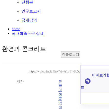
단행본
연구보고서
공개강의
home
국내학술논문 상세
환경과 콘크리트
한글로보기
https://www.riss.kr/link?id=A101478652
이 자료와 함
저자
한
국
료
양
회
공
업
협