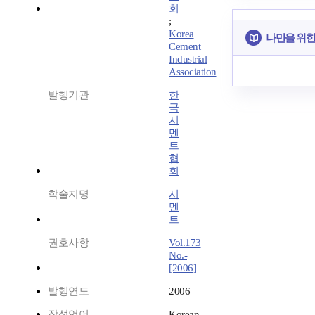
회
;
Korea
나만을 위한
Cement
Industrial
Association
발행기관
한
국
시
멘
트
협
회
학술지명
시
멘
트
권호사항
Vol.173
No.-
[2006]
발행연도
2006
작성언어
Korean