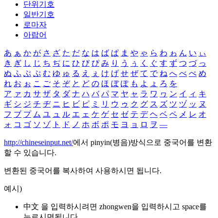
단위기호
일반기호
로마자
아랍어
あ
ぁ
か
が
さ
ざ
た
だ
な
は
ば
ぱ
ま
や
ゃ
ら
わ
ゎ
ん
い
ぃ
き
ぎ
し
じ
ち
ぢ
に
ひ
び
ぴ
み
り
う
ぅ
く
ぐ
す
ず
つ
づ
っ
ぬ
ふ
ぶ
ぷ
む
ゆ
ゅ
る
え
ぇ
け
げ
せ
ぜ
て
で
ね
へ
べ
ぺ
め
れ
お
ぉ
こ
ご
そ
ぞ
と
ど
の
ほ
ぼ
ぽ
も
よ
ょ
ろ
を
ア
ァ
カ
サ
ザ
タ
ダ
ナ
ハ
バ
パ
マ
ヤ
ャ
ラ
ワ
ヮ
ン
イ
ィ
キ
ギ
シ
ジ
チ
ヂ
ニ
ヒ
ビ
ピ
ミ
リ
ウ
ゥ
ク
グ
ス
ズ
ツ
ヅ
ッ
ヌ
フ
ブ
プ
ム
ユ
ュ
ル
エ
ェ
ケ
ゲ
セ
ゼ
テ
デ
ヘ
ベ
ペ
メ
レ
オ
ォ
コ
ゴ
ソ
ゾ
ト
ド
ノ
ホ
ボ
ポ
モ
ヨ
ョ
ロ
ヲ
―
http://chineseinput.net/
에서 pinyin(병음)방식으로 중국어를 변환
할 수 있습니다.
변환된 중국어를 복사하여 사용하시면 됩니다.
예시)
中文 을 입력하시려면
zhongwen
을 입력하시고 space를
누르시면됩니다.