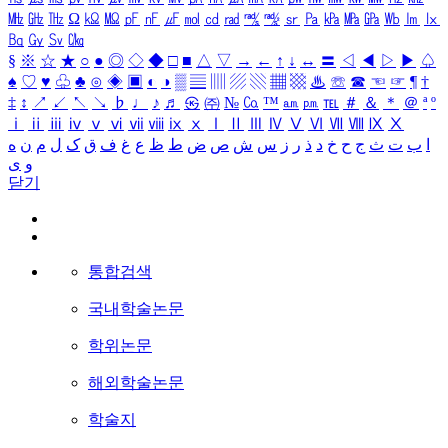
㎒
㎓
㎔
Ω
㏀
㏁
㎊
㎋
㎌
㏖
㏅
㎭
㎮
㎯
㏛
㎩
㎪
㎫
㎬
㏝
㏐
㏓
㏃
㏉
㏜
㏆
§
※
☆
★
○
●
◎
◇
◆
□
■
△
▽
→
←
↑
↓
↔
〓
◁
◀
▷
▶
♤
♠
♡
♥
♧
♣
⊙
◈
▣
◐
◑
▒
▤
▥
▨
▧
▦
▩
♨
☏
☎
☜
☞
¶
†
‡
↕
↗
↙
↖
↘
♭
♩
♪
♬
㉿
㈜
№
㏇
™
㏂
㏘
℡
＃
＆
＊
＠
ª
º
ⅰ
ⅱ
ⅲ
ⅳ
ⅴ
ⅵ
ⅶ
ⅷ
ⅸ
ⅹ
Ⅰ
Ⅱ
Ⅲ
Ⅳ
Ⅴ
Ⅵ
Ⅶ
Ⅷ
Ⅸ
Ⅹ
ا
ب
ت
ث
ج
ح
خ
د
ذ
ر
ز
س
ش
ص
ض
ط
ظ
ع
غ
ف
ق
ک
ل
م
ن
ه
و
ی
닫기
통합검색
국내학술논문
학위논문
해외학술논문
학술지