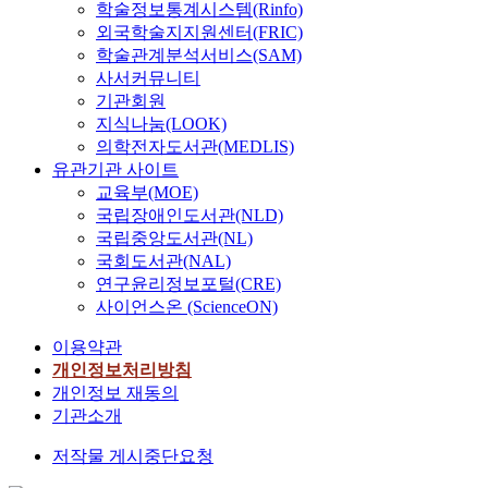
학술정보통계시스템(Rinfo)
외국학술지지원센터(FRIC)
학술관계분석서비스(SAM)
사서커뮤니티
기관회원
지식나눔(LOOK)
의학전자도서관(MEDLIS)
유관기관 사이트
교육부(MOE)
국립장애인도서관(NLD)
국립중앙도서관(NL)
국회도서관(NAL)
연구윤리정보포털(CRE)
사이언스온 (ScienceON)
이용약관
개인정보처리방침
개인정보 재동의
기관소개
저작물 게시중단요청