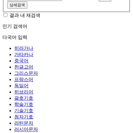
상세검색
결과 내 재검색
인기 검색어
다국어 입력
히라가나
가타카나
중국어
한글고어
그리스문자
프랑스어
독일어
히브리어
괄호기호
학술기호
기술기호
첨자기호
라틴문자
러시아문자