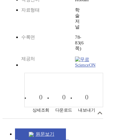
자료형태
학
술
저
널
수록면
78-
83(6
쪽)
제공처
ScienceON
0
0
0
상세조회
다운로드
내보내기
원문보기