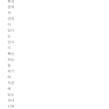
환경
문제
와
연관
이
있다
는
인식
이
확산
되는
등
위기
에
직면
해
있는
국내
시멘