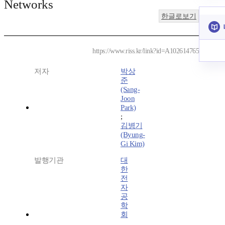
Networks
한글로보기
https://www.riss.kr/link?id=A102614765
저자
박상
준
(Sang-
Joon
Park)
;
김병기
(Byung-
Gi Kim)
발행기관
대
한
전
자
공
학
회