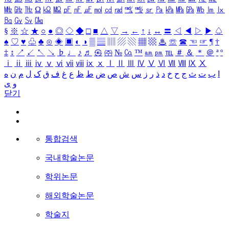
㎒
㎓
㎔
Ω
㏀
㏁
㎊
㎋
㎌
㏖
㏅
㎭
㎮
㎯
㏛
㎩
㎪
㎫
㎬
㏝
㏐
㏓
㏃
㏉
㏜
㏆
§
※
☆
★
○
●
◎
◇
◆
□
■
△
▽
→
←
↑
↓
↔
〓
◁
◀
▷
▶
♤
♠
♡
♥
♧
♣
⊙
◈
▣
◐
◑
▒
▤
▥
▨
▧
▦
▩
♨
☏
☎
☜
☞
¶
†
‡
↕
↗
↙
↖
↘
♭
♩
♪
♬
㉿
㈜
№
㏇
™
㏂
㏘
℡
＃
＆
＊
＠
ª
º
ⅰ
ⅱ
ⅲ
ⅳ
ⅴ
ⅵ
ⅶ
ⅷ
ⅸ
ⅹ
Ⅰ
Ⅱ
Ⅲ
Ⅳ
Ⅴ
Ⅵ
Ⅶ
Ⅷ
Ⅸ
Ⅹ
ا
ب
ت
ث
ج
ح
خ
د
ذ
ر
ز
س
ش
ص
ض
ط
ظ
ع
غ
ف
ق
ک
ل
م
ن
ه
و
ی
닫기
통합검색
국내학술논문
학위논문
해외학술논문
학술지