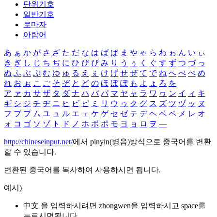
단위기호
일반기호
로마자
아랍어
あ
ぁ
か
が
さ
ざ
た
だ
な
は
ば
ぱ
ま
や
ゃ
ら
わ
ゎ
ん
い
ぃ
き
ぎ
し
じ
ち
ぢ
に
ひ
び
ぴ
み
り
う
ぅ
く
ぐ
す
ず
つ
づ
っ
ぬ
ふ
ぶ
ぷ
む
ゆ
ゅ
る
え
ぇ
け
げ
せ
ぜ
て
で
ね
へ
べ
ぺ
め
れ
お
ぉ
こ
ご
そ
ぞ
と
ど
の
ほ
ぼ
ぽ
も
よ
ょ
ろ
を
ア
ァ
カ
サ
ザ
タ
ダ
ナ
ハ
バ
パ
マ
ヤ
ャ
ラ
ワ
ヮ
ン
イ
ィ
キ
ギ
シ
ジ
チ
ヂ
ニ
ヒ
ビ
ピ
ミ
リ
ウ
ゥ
ク
グ
ス
ズ
ツ
ヅ
ッ
ヌ
フ
ブ
プ
ム
ユ
ュ
ル
エ
ェ
ケ
ゲ
セ
ゼ
テ
デ
ヘ
ベ
ペ
メ
レ
オ
ォ
コ
ゴ
ソ
ゾ
ト
ド
ノ
ホ
ボ
ポ
モ
ヨ
ョ
ロ
ヲ
―
http://chineseinput.net/
에서 pinyin(병음)방식으로 중국어를 변환
할 수 있습니다.
변환된 중국어를 복사하여 사용하시면 됩니다.
예시)
中文 을 입력하시려면
zhongwen
을 입력하시고 space를
누르시면됩니다.