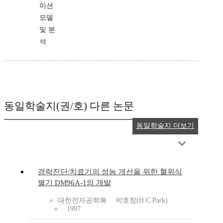
이션
모델
및 분
석
동일학술지(권/호) 다른 논문
동일학술지 더보기
경락진단/치료기의 성능 개선을 위한 혈위식
별기 DM96A-1의 개발
대한전자공학회
박호창(H.C.Park)
1997