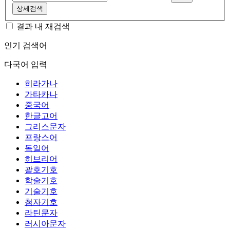
상세검색
결과 내 재검색
인기 검색어
다국어 입력
히라가나
가타카나
중국어
한글고어
그리스문자
프랑스어
독일어
히브리어
괄호기호
학술기호
기술기호
첨자기호
라틴문자
러시아문자