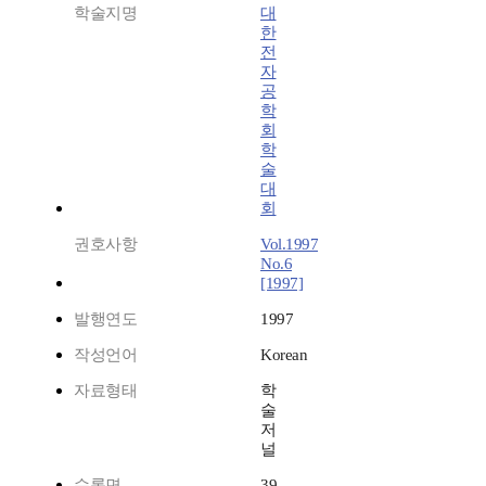
학술지명
대
한
전
자
공
학
회
학
술
대
회
권호사항
Vol.1997
No.6
[1997]
발행연도
1997
작성언어
Korean
자료형태
학
술
저
널
수록면
39-