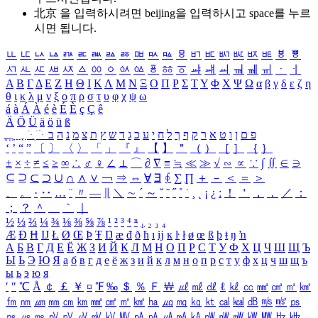
北京 을 입력하시려면
beijing
을 입력하시고 space를 누르
시면 됩니다.
ㅥ
ㅦ
ㅧ
ㅨ
ㅩ
ㅪ
ㅫ
ㅬ
ㅭ
ㅮ
ㅯ
ㅰ
ㅱ
ㅲ
ㅳ
ㅴ
ㅵ
ㅶ
ㅷ
ㅸ
ㅹ
ㅺ
ㅻ
ㅼ
ㅽ
ㅾ
ㅿ
ㆀ
ㆁ
ㆂ
ㆃ
ㆄ
ㆅ
ㆆ
ㆇ
ㆈ
ㆉ
ㆊ
ㆋ
ㆌ
ㆍ
ㆎ
Α
Β
Γ
Δ
Ε
Ζ
Η
Θ
Ι
Κ
Λ
Μ
Ν
Ξ
Ο
Π
Ρ
Σ
Τ
Υ
Φ
Χ
Ψ
Ω
α
β
γ
δ
ε
ζ
η
θ
ι
κ
λ
μ
ν
ξ
ο
π
ρ
σ
τ
υ
φ
χ
ψ
ω
á
à
Á
À
é
è
É
È
ç
Ç
ê
Ä
Ö
Ü
ä
ö
ü
ß
ְ
ֳ
ֲ
ֱ
ָ
ַ
ֵ
ֶ
ִ
ֹ
ּ
ֻ
ׂ
ׁ
ּ
ב
ה
נ
מ
צ
ת
ץ
ש
ד
ג
כ
ע
י
ח
ל
ך
ף
ק
ר
א
ט
ו
ן
ם
פ
‘
’
“
”
〔
〕
〈
〉
「
」
『
』
【
】
＂
（
）
［
］
｛
｝
±
×
÷
≠
≤
≥
∞
∴
♂
♀
∠
⊥
⌒
∂
∇
≡
≒
≪
≫
√
∽
∝
∵
∫
∬
∈
∋
⊆
⊇
⊂
⊃
∪
∩
∧
∨
￢
⇒
⇔
∀
∃
∮
∑
∏
＋
－
＜
＝
＞
、
。
·
‥
…
¨
〃
―
∥
＼
∼
´
～
ˇ
˘
˝
˚
˙
¸
˛
¡
¿
ː
！
＇
，
．
／
：
；
？
＾
＿
｀
｜
½
⅓
⅔
¼
¾
⅛
⅜
⅝
⅞
¹
²
³
⁴
ⁿ
₁
₂
₃
₄
Æ
Ð
Ħ
Ĳ
Ł
Ø
Œ
Þ
Ŧ
Ŋ
æ
đ
ð
ħ
ı
ĳ
ĸ
ŀ
ł
ø
œ
ß
þ
ŧ
ŋ
ŉ
А
Б
В
Г
Д
Е
Ё
Ж
З
И
Й
К
Л
М
Н
О
П
Р
С
Т
У
Ф
Х
Ц
Ч
Ш
Щ
Ъ
Ы
Ь
Э
Ю
Я
а
б
в
г
д
е
ё
ж
з
и
й
к
л
м
н
о
п
р
с
т
у
ф
х
ц
ч
ш
щ
ъ
ы
ь
э
ю
я
′
″
℃
Å
￠
￡
￥
¤
℉
‰
＄
％
Ｆ
￦
㎕
㎖
㎗
ℓ
㎘
㏄
㎣
㎤
㎥
㎦
㎙
㎚
㎛
㎜
㎝
㎞
㎟
㎠
㎡
㎢
㏊
㎍
㎎
㎏
㏏
㎈
㎉
㏈
㎧
㎨
㎰
㎱
㎲
㎳
㎴
㎵
㎶
㎷
㎸
㎹
㎀
㎁
㎂
㎃
㎄
㎺
㎻
㎽
㎾
㎿
㎐
㎑