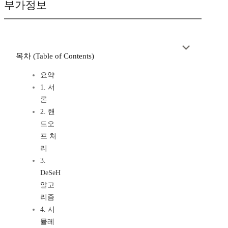
부가정보
목차 (Table of Contents)
요약
1. 서
론
2. 핸
드오
프 처
리
3.
DeSeH
알고
리즘
4. 시
뮬레