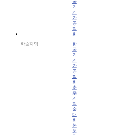
국
기
계
가
공
학
회
학술지명
한
국
기
계
가
공
학
회
춘
추
계
학
술
대
회
논
문