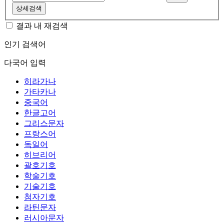
상세검색
결과 내 재검색
인기 검색어
다국어 입력
히라가나
가타카나
중국어
한글고어
그리스문자
프랑스어
독일어
히브리어
괄호기호
학술기호
기술기호
첨자기호
라틴문자
러시아문자