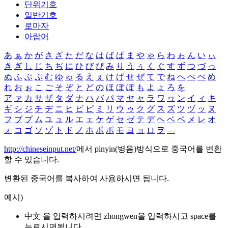
단위기호
일반기호
로마자
아랍어
あ
ぁ
か
が
さ
ざ
た
だ
な
は
ば
ぱ
ま
や
ゃ
ら
わ
ゎ
ん
い
ぃ
き
ぎ
し
じ
ち
ぢ
に
ひ
び
ぴ
み
り
う
ぅ
く
ぐ
す
ず
つ
づ
っ
ぬ
ふ
ぶ
ぷ
む
ゆ
ゅ
る
え
ぇ
け
げ
せ
ぜ
て
で
ね
へ
べ
ぺ
め
れ
お
ぉ
こ
ご
そ
ぞ
と
ど
の
ほ
ぼ
ぽ
も
よ
ょ
ろ
を
ア
ァ
カ
サ
ザ
タ
ダ
ナ
ハ
バ
パ
マ
ヤ
ャ
ラ
ワ
ヮ
ン
イ
ィ
キ
ギ
シ
ジ
チ
ヂ
ニ
ヒ
ビ
ピ
ミ
リ
ウ
ゥ
ク
グ
ス
ズ
ツ
ヅ
ッ
ヌ
フ
ブ
プ
ム
ユ
ュ
ル
エ
ェ
ケ
ゲ
セ
ゼ
テ
デ
ヘ
ベ
ペ
メ
レ
オ
ォ
コ
ゴ
ソ
ゾ
ト
ド
ノ
ホ
ボ
ポ
モ
ヨ
ョ
ロ
ヲ
―
http://chineseinput.net/
에서 pinyin(병음)방식으로 중국어를 변환
할 수 있습니다.
변환된 중국어를 복사하여 사용하시면 됩니다.
예시)
中文 을 입력하시려면
zhongwen
을 입력하시고 space를
누르시면됩니다.