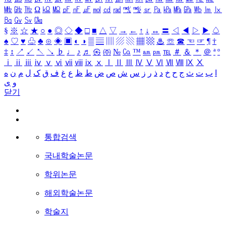
㎒
㎓
㎔
Ω
㏀
㏁
㎊
㎋
㎌
㏖
㏅
㎭
㎮
㎯
㏛
㎩
㎪
㎫
㎬
㏝
㏐
㏓
㏃
㏉
㏜
㏆
§
※
☆
★
○
●
◎
◇
◆
□
■
△
▽
→
←
↑
↓
↔
〓
◁
◀
▷
▶
♤
♠
♡
♥
♧
♣
⊙
◈
▣
◐
◑
▒
▤
▥
▨
▧
▦
▩
♨
☏
☎
☜
☞
¶
†
‡
↕
↗
↙
↖
↘
♭
♩
♪
♬
㉿
㈜
№
㏇
™
㏂
㏘
℡
＃
＆
＊
＠
ª
º
ⅰ
ⅱ
ⅲ
ⅳ
ⅴ
ⅵ
ⅶ
ⅷ
ⅸ
ⅹ
Ⅰ
Ⅱ
Ⅲ
Ⅳ
Ⅴ
Ⅵ
Ⅶ
Ⅷ
Ⅸ
Ⅹ
ا
ب
ت
ث
ج
ح
خ
د
ذ
ر
ز
س
ش
ص
ض
ط
ظ
ع
غ
ف
ق
ک
ل
م
ن
ه
و
ی
닫기
통합검색
국내학술논문
학위논문
해외학술논문
학술지