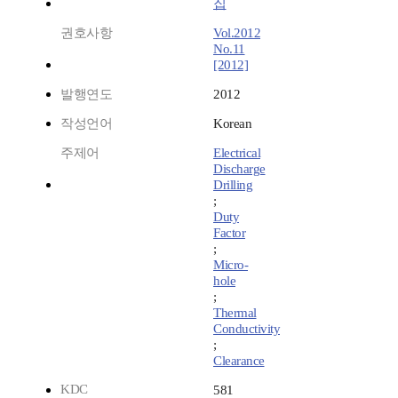
집
권호사항
Vol.2012
No.11
[2012]
발행연도
2012
작성언어
Korean
주제어
Electrical
Discharge
Drilling
;
Duty
Factor
;
Micro-
hole
;
Thermal
Conductivity
;
Clearance
KDC
581