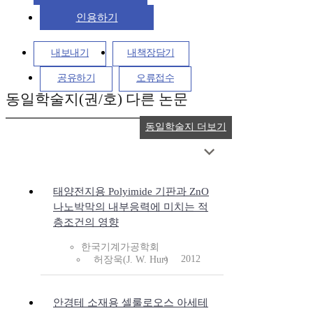
인용하기
내보내기
내책장담기
공유하기
오류접수
동일학술지(권/호) 다른 논문
동일학술지 더보기
태양전지용 Polyimide 기판과 ZnO
나노박막의 내부응력에 미치는 적
층조건의 영향
한국기계가공학회
2012
허장욱(J. W. Hur)
안경테 소재용 셀룰로오스 아세테