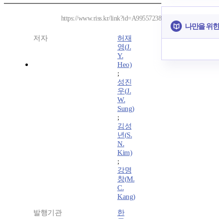
https://www.riss.kr/link?id=A99557238
나만을 위한
저자
허재
영(J.
Y.
Heo)
;
성진
우(J.
W.
Sung)
;
김성
년(S.
N.
Kim)
;
강명
창(M.
C.
Kang)
발행기관
한