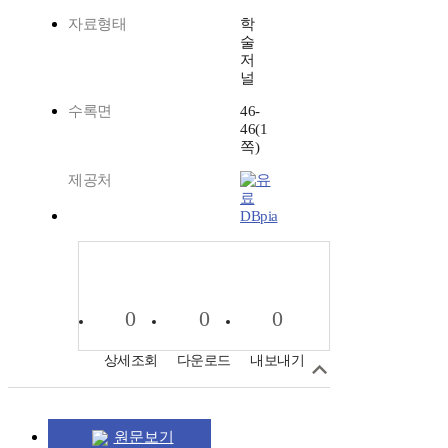
자료형태
학
술
저
널
수록면
46-
46(1
쪽)
제공처
DBpia
0
0
0
상세조회
다운로드
내보내기
원문보기