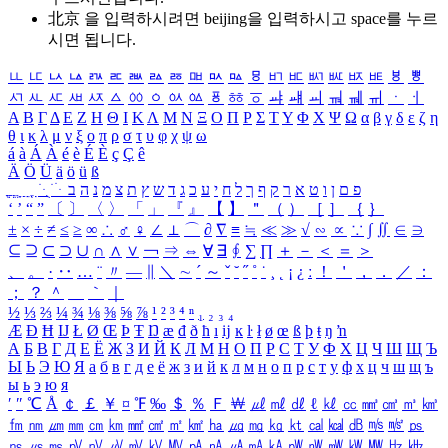
北京 을 입력하시려면
beijing
을 입력하시고 space를 누르
시면 됩니다.
ㅥ
ㅦ
ㅧ
ㅨ
ㅩ
ㅪ
ㅫ
ㅬ
ㅭ
ㅮ
ㅯ
ㅰ
ㅱ
ㅲ
ㅳ
ㅴ
ㅵ
ㅶ
ㅷ
ㅸ
ㅹ
ㅺ
ㅻ
ㅼ
ㅽ
ㅾ
ㅿ
ㆀ
ㆁ
ㆂ
ㆃ
ㆄ
ㆅ
ㆆ
ㆇ
ㆈ
ㆉ
ㆊ
ㆋ
ㆌ
ㆍ
ㆎ
Α
Β
Γ
Δ
Ε
Ζ
Η
Θ
Ι
Κ
Λ
Μ
Ν
Ξ
Ο
Π
Ρ
Σ
Τ
Υ
Φ
Χ
Ψ
Ω
α
β
γ
δ
ε
ζ
η
θ
ι
κ
λ
μ
ν
ξ
ο
π
ρ
σ
τ
υ
φ
χ
ψ
ω
á
à
Á
À
é
è
É
È
ç
Ç
ê
Ä
Ö
Ü
ä
ö
ü
ß
ְ
ֳ
ֲ
ֱ
ָ
ַ
ֵ
ֶ
ִ
ֹ
ּ
ֻ
ׂ
ׁ
ּ
ב
ה
נ
מ
צ
ת
ץ
ש
ד
ג
כ
ע
י
ח
ל
ך
ף
ק
ר
א
ט
ו
ן
ם
פ
‘
’
“
”
〔
〕
〈
〉
「
」
『
』
【
】
＂
（
）
［
］
｛
｝
±
×
÷
≠
≤
≥
∞
∴
♂
♀
∠
⊥
⌒
∂
∇
≡
≒
≪
≫
√
∽
∝
∵
∫
∬
∈
∋
⊆
⊇
⊂
⊃
∪
∩
∧
∨
￢
⇒
⇔
∀
∃
∮
∑
∏
＋
－
＜
＝
＞
、
。
·
‥
…
¨
〃
―
∥
＼
∼
´
～
ˇ
˘
˝
˚
˙
¸
˛
¡
¿
ː
！
＇
，
．
／
：
；
？
＾
＿
｀
｜
½
⅓
⅔
¼
¾
⅛
⅜
⅝
⅞
¹
²
³
⁴
ⁿ
₁
₂
₃
₄
Æ
Ð
Ħ
Ĳ
Ł
Ø
Œ
Þ
Ŧ
Ŋ
æ
đ
ð
ħ
ı
ĳ
ĸ
ŀ
ł
ø
œ
ß
þ
ŧ
ŋ
ŉ
А
Б
В
Г
Д
Е
Ё
Ж
З
И
Й
К
Л
М
Н
О
П
Р
С
Т
У
Ф
Х
Ц
Ч
Ш
Щ
Ъ
Ы
Ь
Э
Ю
Я
а
б
в
г
д
е
ё
ж
з
и
й
к
л
м
н
о
п
р
с
т
у
ф
х
ц
ч
ш
щ
ъ
ы
ь
э
ю
я
′
″
℃
Å
￠
￡
￥
¤
℉
‰
＄
％
Ｆ
￦
㎕
㎖
㎗
ℓ
㎘
㏄
㎣
㎤
㎥
㎦
㎙
㎚
㎛
㎜
㎝
㎞
㎟
㎠
㎡
㎢
㏊
㎍
㎎
㎏
㏏
㎈
㎉
㏈
㎧
㎨
㎰
㎱
㎲
㎳
㎴
㎵
㎶
㎷
㎸
㎹
㎀
㎁
㎂
㎃
㎄
㎺
㎻
㎽
㎾
㎿
㎐
㎑