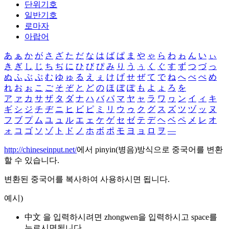
단위기호
일반기호
로마자
아랍어
あ
ぁ
か
が
さ
ざ
た
だ
な
は
ば
ぱ
ま
や
ゃ
ら
わ
ゎ
ん
い
ぃ
き
ぎ
し
じ
ち
ぢ
に
ひ
び
ぴ
み
り
う
ぅ
く
ぐ
す
ず
つ
づ
っ
ぬ
ふ
ぶ
ぷ
む
ゆ
ゅ
る
え
ぇ
け
げ
せ
ぜ
て
で
ね
へ
べ
ぺ
め
れ
お
ぉ
こ
ご
そ
ぞ
と
ど
の
ほ
ぼ
ぽ
も
よ
ょ
ろ
を
ア
ァ
カ
サ
ザ
タ
ダ
ナ
ハ
バ
パ
マ
ヤ
ャ
ラ
ワ
ヮ
ン
イ
ィ
キ
ギ
シ
ジ
チ
ヂ
ニ
ヒ
ビ
ピ
ミ
リ
ウ
ゥ
ク
グ
ス
ズ
ツ
ヅ
ッ
ヌ
フ
ブ
プ
ム
ユ
ュ
ル
エ
ェ
ケ
ゲ
セ
ゼ
テ
デ
ヘ
ベ
ペ
メ
レ
オ
ォ
コ
ゴ
ソ
ゾ
ト
ド
ノ
ホ
ボ
ポ
モ
ヨ
ョ
ロ
ヲ
―
http://chineseinput.net/
에서 pinyin(병음)방식으로 중국어를 변환
할 수 있습니다.
변환된 중국어를 복사하여 사용하시면 됩니다.
예시)
中文 을 입력하시려면
zhongwen
을 입력하시고 space를
누르시면됩니다.