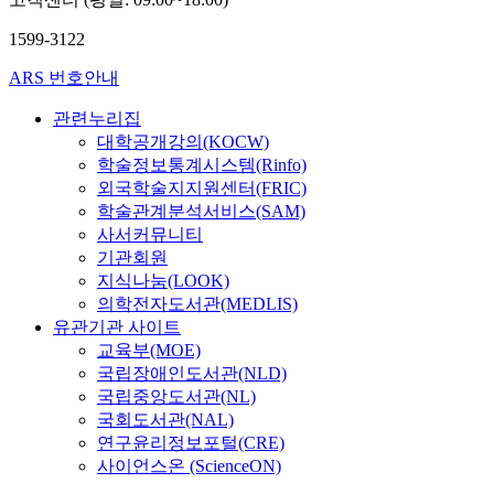
1599-3122
ARS 번호안내
관련누리집
대학공개강의(KOCW)
학술정보통계시스템(Rinfo)
외국학술지지원센터(FRIC)
학술관계분석서비스(SAM)
사서커뮤니티
기관회원
지식나눔(LOOK)
의학전자도서관(MEDLIS)
유관기관 사이트
교육부(MOE)
국립장애인도서관(NLD)
국립중앙도서관(NL)
국회도서관(NAL)
연구윤리정보포털(CRE)
사이언스온 (ScienceON)