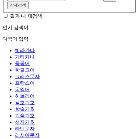
상세검색
결과 내 재검색
인기 검색어
다국어 입력
히라가나
가타카나
중국어
한글고어
그리스문자
프랑스어
독일어
히브리어
괄호기호
학술기호
기술기호
첨자기호
라틴문자
러시아문자