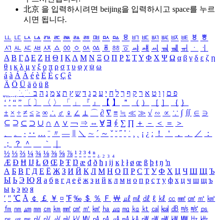
北京 을 입력하시려면
beijing
을 입력하시고 space를 누르
시면 됩니다.
ㅥ
ㅦ
ㅧ
ㅨ
ㅩ
ㅪ
ㅫ
ㅬ
ㅭ
ㅮ
ㅯ
ㅰ
ㅱ
ㅲ
ㅳ
ㅴ
ㅵ
ㅶ
ㅷ
ㅸ
ㅹ
ㅺ
ㅻ
ㅼ
ㅽ
ㅾ
ㅿ
ㆀ
ㆁ
ㆂ
ㆃ
ㆄ
ㆅ
ㆆ
ㆇ
ㆈ
ㆉ
ㆊ
ㆋ
ㆌ
ㆍ
ㆎ
Α
Β
Γ
Δ
Ε
Ζ
Η
Θ
Ι
Κ
Λ
Μ
Ν
Ξ
Ο
Π
Ρ
Σ
Τ
Υ
Φ
Χ
Ψ
Ω
α
β
γ
δ
ε
ζ
η
θ
ι
κ
λ
μ
ν
ξ
ο
π
ρ
σ
τ
υ
φ
χ
ψ
ω
á
à
Á
À
é
è
É
È
ç
Ç
ê
Ä
Ö
Ü
ä
ö
ü
ß
ְ
ֳ
ֲ
ֱ
ָ
ַ
ֵ
ֶ
ִ
ֹ
ּ
ֻ
ׂ
ׁ
ּ
ב
ה
נ
מ
צ
ת
ץ
ש
ד
ג
כ
ע
י
ח
ל
ך
ף
ק
ר
א
ט
ו
ן
ם
פ
‘
’
“
”
〔
〕
〈
〉
「
」
『
』
【
】
＂
（
）
［
］
｛
｝
±
×
÷
≠
≤
≥
∞
∴
♂
♀
∠
⊥
⌒
∂
∇
≡
≒
≪
≫
√
∽
∝
∵
∫
∬
∈
∋
⊆
⊇
⊂
⊃
∪
∩
∧
∨
￢
⇒
⇔
∀
∃
∮
∑
∏
＋
－
＜
＝
＞
、
。
·
‥
…
¨
〃
―
∥
＼
∼
´
～
ˇ
˘
˝
˚
˙
¸
˛
¡
¿
ː
！
＇
，
．
／
：
；
？
＾
＿
｀
｜
½
⅓
⅔
¼
¾
⅛
⅜
⅝
⅞
¹
²
³
⁴
ⁿ
₁
₂
₃
₄
Æ
Ð
Ħ
Ĳ
Ł
Ø
Œ
Þ
Ŧ
Ŋ
æ
đ
ð
ħ
ı
ĳ
ĸ
ŀ
ł
ø
œ
ß
þ
ŧ
ŋ
ŉ
А
Б
В
Г
Д
Е
Ё
Ж
З
И
Й
К
Л
М
Н
О
П
Р
С
Т
У
Ф
Х
Ц
Ч
Ш
Щ
Ъ
Ы
Ь
Э
Ю
Я
а
б
в
г
д
е
ё
ж
з
и
й
к
л
м
н
о
п
р
с
т
у
ф
х
ц
ч
ш
щ
ъ
ы
ь
э
ю
я
′
″
℃
Å
￠
￡
￥
¤
℉
‰
＄
％
Ｆ
￦
㎕
㎖
㎗
ℓ
㎘
㏄
㎣
㎤
㎥
㎦
㎙
㎚
㎛
㎜
㎝
㎞
㎟
㎠
㎡
㎢
㏊
㎍
㎎
㎏
㏏
㎈
㎉
㏈
㎧
㎨
㎰
㎱
㎲
㎳
㎴
㎵
㎶
㎷
㎸
㎹
㎀
㎁
㎂
㎃
㎄
㎺
㎻
㎽
㎾
㎿
㎐
㎑