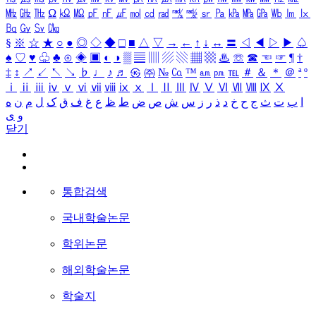
㎒
㎓
㎔
Ω
㏀
㏁
㎊
㎋
㎌
㏖
㏅
㎭
㎮
㎯
㏛
㎩
㎪
㎫
㎬
㏝
㏐
㏓
㏃
㏉
㏜
㏆
§
※
☆
★
○
●
◎
◇
◆
□
■
△
▽
→
←
↑
↓
↔
〓
◁
◀
▷
▶
♤
♠
♡
♥
♧
♣
⊙
◈
▣
◐
◑
▒
▤
▥
▨
▧
▦
▩
♨
☏
☎
☜
☞
¶
†
‡
↕
↗
↙
↖
↘
♭
♩
♪
♬
㉿
㈜
№
㏇
™
㏂
㏘
℡
＃
＆
＊
＠
ª
º
ⅰ
ⅱ
ⅲ
ⅳ
ⅴ
ⅵ
ⅶ
ⅷ
ⅸ
ⅹ
Ⅰ
Ⅱ
Ⅲ
Ⅳ
Ⅴ
Ⅵ
Ⅶ
Ⅷ
Ⅸ
Ⅹ
ا
ب
ت
ث
ج
ح
خ
د
ذ
ر
ز
س
ش
ص
ض
ط
ظ
ع
غ
ف
ق
ک
ل
م
ن
ه
و
ی
닫기
통합검색
국내학술논문
학위논문
해외학술논문
학술지