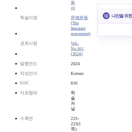
동
사
나만을 위한
학술지명
문예운동
(The
literature
movement)
권호사항
Vol.-
No.161
[2024]
발행연도
2024
작성언어
Korean
KDC
810
자료형태
학
술
저
널
수록면
223-
223(1
쪽)