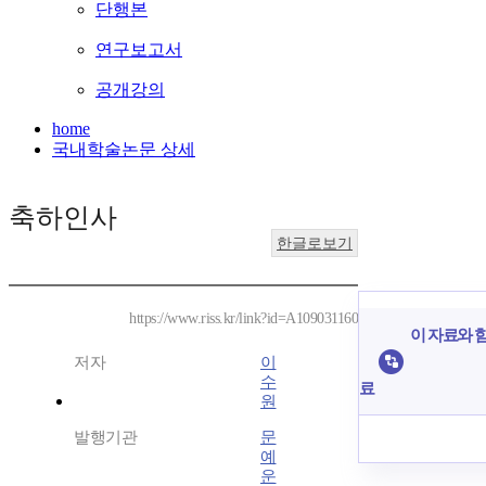
단행본
연구보고서
공개강의
home
국내학술논문 상세
축하인사
한글로보기
https://www.riss.kr/link?id=A109031160
이 자료와 함
저자
이
수
료
원
발행기관
문
예
운