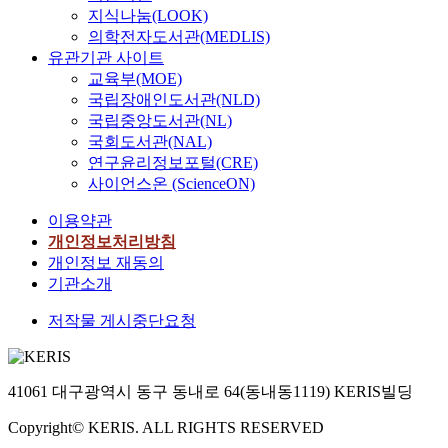
지식나눔(LOOK)
의학전자도서관(MEDLIS)
유관기관 사이트
교육부(MOE)
국립장애인도서관(NLD)
국립중앙도서관(NL)
국회도서관(NAL)
연구윤리정보포털(CRE)
사이언스온 (ScienceON)
이용약관
개인정보처리방침
개인정보 재동의
기관소개
저작물 게시중단요청
41061 대구광역시 동구 동내로 64(동내동1119) KERIS빌딩
Copyright© KERIS. ALL RIGHTS RESERVED