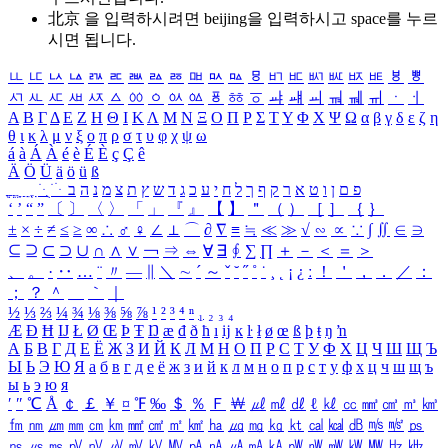
北京 을 입력하시려면
beijing
을 입력하시고 space를 누르
시면 됩니다.
ㅥ
ㅦ
ㅧ
ㅨ
ㅩ
ㅪ
ㅫ
ㅬ
ㅭ
ㅮ
ㅯ
ㅰ
ㅱ
ㅲ
ㅳ
ㅴ
ㅵ
ㅶ
ㅷ
ㅸ
ㅹ
ㅺ
ㅻ
ㅼ
ㅽ
ㅾ
ㅿ
ㆀ
ㆁ
ㆂ
ㆃ
ㆄ
ㆅ
ㆆ
ㆇ
ㆈ
ㆉ
ㆊ
ㆋ
ㆌ
ㆍ
ㆎ
Α
Β
Γ
Δ
Ε
Ζ
Η
Θ
Ι
Κ
Λ
Μ
Ν
Ξ
Ο
Π
Ρ
Σ
Τ
Υ
Φ
Χ
Ψ
Ω
α
β
γ
δ
ε
ζ
η
θ
ι
κ
λ
μ
ν
ξ
ο
π
ρ
σ
τ
υ
φ
χ
ψ
ω
á
à
Á
À
é
è
É
È
ç
Ç
ê
Ä
Ö
Ü
ä
ö
ü
ß
ְ
ֳ
ֲ
ֱ
ָ
ַ
ֵ
ֶ
ִ
ֹ
ּ
ֻ
ׂ
ׁ
ּ
ב
ה
נ
מ
צ
ת
ץ
ש
ד
ג
כ
ע
י
ח
ל
ך
ף
ק
ר
א
ט
ו
ן
ם
פ
‘
’
“
”
〔
〕
〈
〉
「
」
『
』
【
】
＂
（
）
［
］
｛
｝
±
×
÷
≠
≤
≥
∞
∴
♂
♀
∠
⊥
⌒
∂
∇
≡
≒
≪
≫
√
∽
∝
∵
∫
∬
∈
∋
⊆
⊇
⊂
⊃
∪
∩
∧
∨
￢
⇒
⇔
∀
∃
∮
∑
∏
＋
－
＜
＝
＞
、
。
·
‥
…
¨
〃
―
∥
＼
∼
´
～
ˇ
˘
˝
˚
˙
¸
˛
¡
¿
ː
！
＇
，
．
／
：
；
？
＾
＿
｀
｜
½
⅓
⅔
¼
¾
⅛
⅜
⅝
⅞
¹
²
³
⁴
ⁿ
₁
₂
₃
₄
Æ
Ð
Ħ
Ĳ
Ł
Ø
Œ
Þ
Ŧ
Ŋ
æ
đ
ð
ħ
ı
ĳ
ĸ
ŀ
ł
ø
œ
ß
þ
ŧ
ŋ
ŉ
А
Б
В
Г
Д
Е
Ё
Ж
З
И
Й
К
Л
М
Н
О
П
Р
С
Т
У
Ф
Х
Ц
Ч
Ш
Щ
Ъ
Ы
Ь
Э
Ю
Я
а
б
в
г
д
е
ё
ж
з
и
й
к
л
м
н
о
п
р
с
т
у
ф
х
ц
ч
ш
щ
ъ
ы
ь
э
ю
я
′
″
℃
Å
￠
￡
￥
¤
℉
‰
＄
％
Ｆ
￦
㎕
㎖
㎗
ℓ
㎘
㏄
㎣
㎤
㎥
㎦
㎙
㎚
㎛
㎜
㎝
㎞
㎟
㎠
㎡
㎢
㏊
㎍
㎎
㎏
㏏
㎈
㎉
㏈
㎧
㎨
㎰
㎱
㎲
㎳
㎴
㎵
㎶
㎷
㎸
㎹
㎀
㎁
㎂
㎃
㎄
㎺
㎻
㎽
㎾
㎿
㎐
㎑