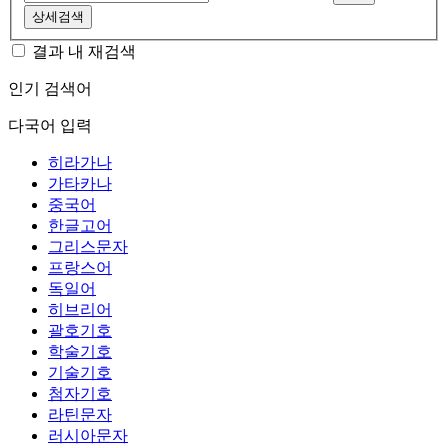
상세검색
결과 내 재검색
인기 검색어
다국어 입력
히라가나
가타카나
중국어
한글고어
그리스문자
프랑스어
독일어
히브리어
괄호기호
학술기호
기술기호
첨자기호
라틴문자
러시아문자