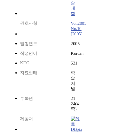
술
대
회
권호사항
Vol.2005
No.10
[2005]
발행연도
2005
작성언어
Korean
KDC
531
자료형태
학
술
저
널
수록면
21-
24(4
쪽)
제공처
DBpia