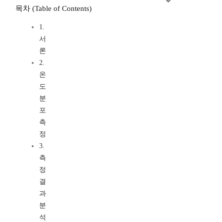
목차 (Table of Contents)
1.
서
론
2.
온
도
분
포
측
정
3.
측
정
결
과
분
석