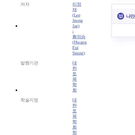
저자
이정
재
(Lee
나만
Jeong
Jae)
;
황의승
(Hwang
Eui
Seung)
발행기관
대
한
토
목
학
회
학술지명
대
한
토
목
학
회
학