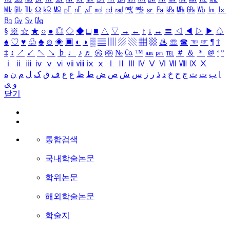
㎒
㎓
㎔
Ω
㏀
㏁
㎊
㎋
㎌
㏖
㏅
㎭
㎮
㎯
㏛
㎩
㎪
㎫
㎬
㏝
㏐
㏓
㏃
㏉
㏜
㏆
§
※
☆
★
○
●
◎
◇
◆
□
■
△
▽
→
←
↑
↓
↔
〓
◁
◀
▷
▶
♤
♠
♡
♥
♧
♣
⊙
◈
▣
◐
◑
▒
▤
▥
▨
▧
▦
▩
♨
☏
☎
☜
☞
¶
†
‡
↕
↗
↙
↖
↘
♭
♩
♪
♬
㉿
㈜
№
㏇
™
㏂
㏘
℡
＃
＆
＊
＠
ª
º
ⅰ
ⅱ
ⅲ
ⅳ
ⅴ
ⅵ
ⅶ
ⅷ
ⅸ
ⅹ
Ⅰ
Ⅱ
Ⅲ
Ⅳ
Ⅴ
Ⅵ
Ⅶ
Ⅷ
Ⅸ
Ⅹ
ا
ب
ت
ث
ج
ح
خ
د
ذ
ر
ز
س
ش
ص
ض
ط
ظ
ع
غ
ف
ق
ک
ل
م
ن
ه
و
ی
닫기
통합검색
국내학술논문
학위논문
해외학술논문
학술지