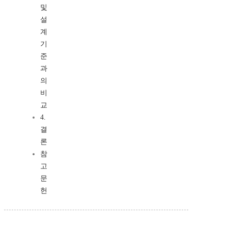
및
설
계
기
준
과
의
비
교
4.
결
론
참
고
문
헌