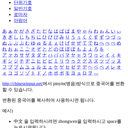
단위기호
일반기호
로마자
아랍어
あ
ぁ
か
が
さ
ざ
た
だ
な
は
ば
ぱ
ま
や
ゃ
ら
わ
ゎ
ん
い
ぃ
き
ぎ
し
じ
ち
ぢ
に
ひ
び
ぴ
み
り
う
ぅ
く
ぐ
す
ず
つ
づ
っ
ぬ
ふ
ぶ
ぷ
む
ゆ
ゅ
る
え
ぇ
け
げ
せ
ぜ
て
で
ね
へ
べ
ぺ
め
れ
お
ぉ
こ
ご
そ
ぞ
と
ど
の
ほ
ぼ
ぽ
も
よ
ょ
ろ
を
ア
ァ
カ
サ
ザ
タ
ダ
ナ
ハ
バ
パ
マ
ヤ
ャ
ラ
ワ
ヮ
ン
イ
ィ
キ
ギ
シ
ジ
チ
ヂ
ニ
ヒ
ビ
ピ
ミ
リ
ウ
ゥ
ク
グ
ス
ズ
ツ
ヅ
ッ
ヌ
フ
ブ
プ
ム
ユ
ュ
ル
エ
ェ
ケ
ゲ
セ
ゼ
テ
デ
ヘ
ベ
ペ
メ
レ
オ
ォ
コ
ゴ
ソ
ゾ
ト
ド
ノ
ホ
ボ
ポ
モ
ヨ
ョ
ロ
ヲ
―
http://chineseinput.net/
에서 pinyin(병음)방식으로 중국어를 변환
할 수 있습니다.
변환된 중국어를 복사하여 사용하시면 됩니다.
예시)
中文 을 입력하시려면
zhongwen
을 입력하시고 space를
누르시면됩니다.