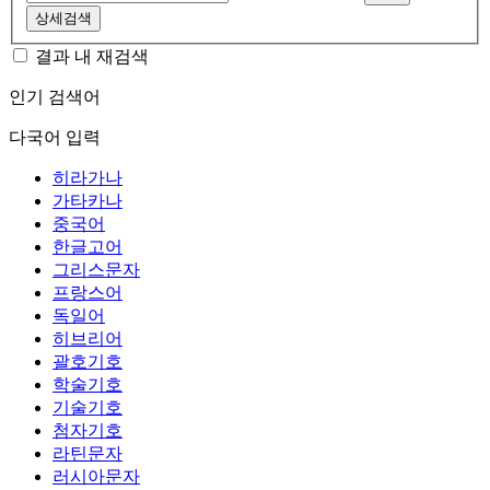
상세검색
결과 내 재검색
인기 검색어
다국어 입력
히라가나
가타카나
중국어
한글고어
그리스문자
프랑스어
독일어
히브리어
괄호기호
학술기호
기술기호
첨자기호
라틴문자
러시아문자