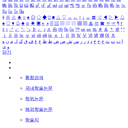
㎒
㎓
㎔
Ω
㏀
㏁
㎊
㎋
㎌
㏖
㏅
㎭
㎮
㎯
㏛
㎩
㎪
㎫
㎬
㏝
㏐
㏓
㏃
㏉
㏜
㏆
§
※
☆
★
○
●
◎
◇
◆
□
■
△
▽
→
←
↑
↓
↔
〓
◁
◀
▷
▶
♤
♠
♡
♥
♧
♣
⊙
◈
▣
◐
◑
▒
▤
▥
▨
▧
▦
▩
♨
☏
☎
☜
☞
¶
†
‡
↕
↗
↙
↖
↘
♭
♩
♪
♬
㉿
㈜
№
㏇
™
㏂
㏘
℡
＃
＆
＊
＠
ª
º
ⅰ
ⅱ
ⅲ
ⅳ
ⅴ
ⅵ
ⅶ
ⅷ
ⅸ
ⅹ
Ⅰ
Ⅱ
Ⅲ
Ⅳ
Ⅴ
Ⅵ
Ⅶ
Ⅷ
Ⅸ
Ⅹ
ا
ب
ت
ث
ج
ح
خ
د
ذ
ر
ز
س
ش
ص
ض
ط
ظ
ع
غ
ف
ق
ک
ل
م
ن
ه
و
ی
닫기
통합검색
국내학술논문
학위논문
해외학술논문
학술지