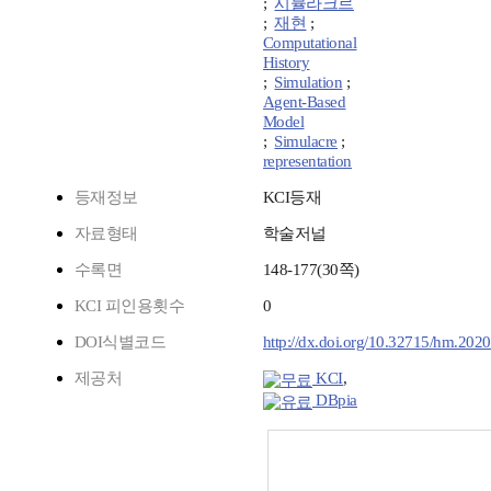
;
시뮬라크르
;
재현
;
Computational
History
;
Simulation
;
Agent-Based
Model
;
Simulacre
;
representation
등재정보
KCI등재
자료형태
학술저널
수록면
148-177(30쪽)
KCI 피인용횟수
0
DOI식별코드
http://dx.doi.org/10.32715/hm.2020
제공처
KCI
,
DBpia