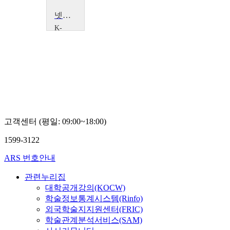
넷로고와 파이선을 활용한 게임이론 시뮬레이션
K-
MOOC
한
국
방
송
통
신
대
학
교
고객센터 (평일: 09:00~18:00)
이
남
1599-3122
형
ARS 번호안내
관련누리집
대학공개강의(KOCW)
학술정보통계시스템(Rinfo)
외국학술지지원센터(FRIC)
학술관계분석서비스(SAM)