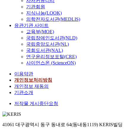
사서커뮤니티
기관회원
지식나눔(LOOK)
의학전자도서관(MEDLIS)
유관기관 사이트
교육부(MOE)
국립장애인도서관(NLD)
국립중앙도서관(NL)
국회도서관(NAL)
연구윤리정보포털(CRE)
사이언스온 (ScienceON)
이용약관
개인정보처리방침
개인정보 재동의
기관소개
저작물 게시중단요청
41061 대구광역시 동구 동내로 64(동내동1119) KERIS빌딩