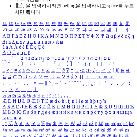
北京 을 입력하시려면
beijing
을 입력하시고 space를 누르
시면 됩니다.
ㅥ
ㅦ
ㅧ
ㅨ
ㅩ
ㅪ
ㅫ
ㅬ
ㅭ
ㅮ
ㅯ
ㅰ
ㅱ
ㅲ
ㅳ
ㅴ
ㅵ
ㅶ
ㅷ
ㅸ
ㅹ
ㅺ
ㅻ
ㅼ
ㅽ
ㅾ
ㅿ
ㆀ
ㆁ
ㆂ
ㆃ
ㆄ
ㆅ
ㆆ
ㆇ
ㆈ
ㆉ
ㆊ
ㆋ
ㆌ
ㆍ
ㆎ
Α
Β
Γ
Δ
Ε
Ζ
Η
Θ
Ι
Κ
Λ
Μ
Ν
Ξ
Ο
Π
Ρ
Σ
Τ
Υ
Φ
Χ
Ψ
Ω
α
β
γ
δ
ε
ζ
η
θ
ι
κ
λ
μ
ν
ξ
ο
π
ρ
σ
τ
υ
φ
χ
ψ
ω
á
à
Á
À
é
è
É
È
ç
Ç
ê
Ä
Ö
Ü
ä
ö
ü
ß
ְ
ֳ
ֲ
ֱ
ָ
ַ
ֵ
ֶ
ִ
ֹ
ּ
ֻ
ׂ
ׁ
ּ
ב
ה
נ
מ
צ
ת
ץ
ש
ד
ג
כ
ע
י
ח
ל
ך
ף
ק
ר
א
ט
ו
ן
ם
פ
‘
’
“
”
〔
〕
〈
〉
「
」
『
』
【
】
＂
（
）
［
］
｛
｝
±
×
÷
≠
≤
≥
∞
∴
♂
♀
∠
⊥
⌒
∂
∇
≡
≒
≪
≫
√
∽
∝
∵
∫
∬
∈
∋
⊆
⊇
⊂
⊃
∪
∩
∧
∨
￢
⇒
⇔
∀
∃
∮
∑
∏
＋
－
＜
＝
＞
、
。
·
‥
…
¨
〃
―
∥
＼
∼
´
～
ˇ
˘
˝
˚
˙
¸
˛
¡
¿
ː
！
＇
，
．
／
：
；
？
＾
＿
｀
｜
½
⅓
⅔
¼
¾
⅛
⅜
⅝
⅞
¹
²
³
⁴
ⁿ
₁
₂
₃
₄
Æ
Ð
Ħ
Ĳ
Ł
Ø
Œ
Þ
Ŧ
Ŋ
æ
đ
ð
ħ
ı
ĳ
ĸ
ŀ
ł
ø
œ
ß
þ
ŧ
ŋ
ŉ
А
Б
В
Г
Д
Е
Ё
Ж
З
И
Й
К
Л
М
Н
О
П
Р
С
Т
У
Ф
Х
Ц
Ч
Ш
Щ
Ъ
Ы
Ь
Э
Ю
Я
а
б
в
г
д
е
ё
ж
з
и
й
к
л
м
н
о
п
р
с
т
у
ф
х
ц
ч
ш
щ
ъ
ы
ь
э
ю
я
′
″
℃
Å
￠
￡
￥
¤
℉
‰
＄
％
Ｆ
￦
㎕
㎖
㎗
ℓ
㎘
㏄
㎣
㎤
㎥
㎦
㎙
㎚
㎛
㎜
㎝
㎞
㎟
㎠
㎡
㎢
㏊
㎍
㎎
㎏
㏏
㎈
㎉
㏈
㎧
㎨
㎰
㎱
㎲
㎳
㎴
㎵
㎶
㎷
㎸
㎹
㎀
㎁
㎂
㎃
㎄
㎺
㎻
㎽
㎾
㎿
㎐
㎑