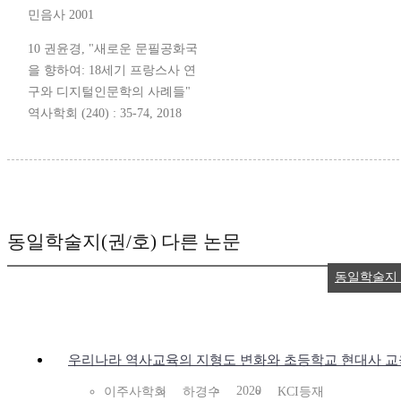
민음사 2001
10 권윤경, "새로운 문필공화국
을 향하여: 18세기 프랑스사 연
구와 디지털인문학의 사례들"
역사학회 (240) : 35-74, 2018
동일학술지(권/호) 다른 논문
동일학술지
우리나라 역사교육의 지형도 변화와 초등학교 현대사 교
2020
이주사학회
하경수
KCI등재