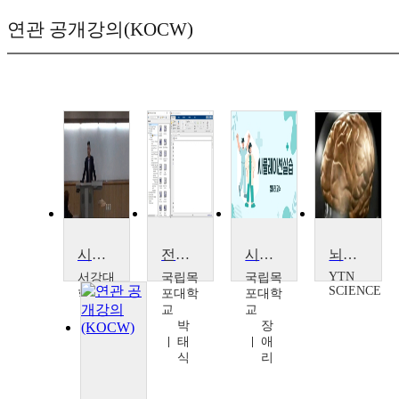
연관 공개강의(KOCW)
시뮬레이션
전력계통시뮬레이션실습
시뮬레이션실습
뇌의 재현
YTN
서강대
국립목
국립목
SCIENCE
학교
포대학
포대학
민
교
교
재
박
장
형
태
애
식
리