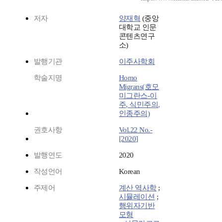
저자
양재혁
(중앙
대학교 인문
콘텐츠연구
소)
발행기관
이주사학회
학술지명
Homo
Migrans(호모
미그란스-이
주, 식민주의,
인종주의)
권호사항
Vol.22 No.-
[2020]
발행연도
2020
작성언어
Korean
주제어
계산 역사학
;
시뮬레이션
;
행위자기반
모형