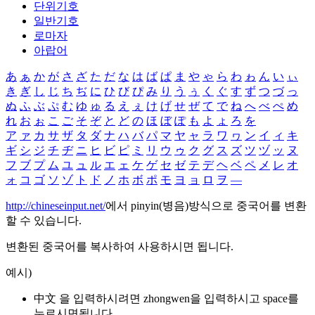
단위기호
일반기호
로마자
아랍어
あ
ぁ
か
が
さ
ざ
た
だ
な
は
ば
ぱ
ま
や
ゃ
ら
わ
ゎ
ん
い
ぃ
き
ぎ
し
じ
ち
ぢ
に
ひ
び
ぴ
み
り
う
ぅ
く
ぐ
す
ず
つ
づ
っ
ぬ
ふ
ぶ
ぷ
む
ゆ
ゅ
る
え
ぇ
け
げ
せ
ぜ
て
で
ね
へ
べ
ぺ
め
れ
お
ぉ
こ
ご
そ
ぞ
と
ど
の
ほ
ぼ
ぽ
も
よ
ょ
ろ
を
ア
ァ
カ
サ
ザ
タ
ダ
ナ
ハ
バ
パ
マ
ヤ
ャ
ラ
ワ
ヮ
ン
イ
ィ
キ
ギ
シ
ジ
チ
ヂ
ニ
ヒ
ビ
ピ
ミ
リ
ウ
ゥ
ク
グ
ス
ズ
ツ
ヅ
ッ
ヌ
フ
ブ
プ
ム
ユ
ュ
ル
エ
ェ
ケ
ゲ
セ
ゼ
テ
デ
ヘ
ベ
ペ
メ
レ
オ
ォ
コ
ゴ
ソ
ゾ
ト
ド
ノ
ホ
ボ
ポ
モ
ヨ
ョ
ロ
ヲ
―
http://chineseinput.net/
에서 pinyin(병음)방식으로 중국어를 변환
할 수 있습니다.
변환된 중국어를 복사하여 사용하시면 됩니다.
예시)
中文 을 입력하시려면
zhongwen
을 입력하시고 space를
누르시면됩니다.