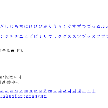
ぎ
し
じ
ち
ぢ
に
ひ
び
ぴ
み
り
う
ぅ
く
ぐ
す
ず
つ
づ
っ
ぬ
ふ
シ
ジ
チ
ヂ
ニ
ヒ
ビ
ピ
ミ
リ
ウ
ゥ
ク
グ
ス
ズ
ツ
ヅ
ッ
ヌ
フ
ブ
할 수 있습니다.
누르시면됩니다.
시면 됩니다.
ㅻ
ㅼ
ㅽ
ㅾ
ㅿ
ㆀ
ㆁ
ㆂ
ㆃ
ㆄ
ㆅ
ㆆ
ㆇ
ㆈ
ㆉ
ㆊ
ㆋ
ㆌ
ㆍ
ㆎ
θ
ι
κ
λ
μ
ν
ξ
ο
π
ρ
σ
τ
υ
φ
χ
ψ
ω