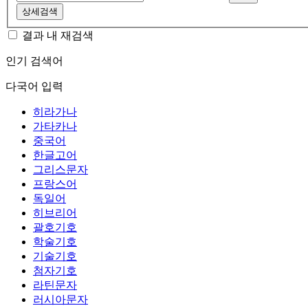
상세검색
결과 내 재검색
인기 검색어
다국어 입력
히라가나
가타카나
중국어
한글고어
그리스문자
프랑스어
독일어
히브리어
괄호기호
학술기호
기술기호
첨자기호
라틴문자
러시아문자