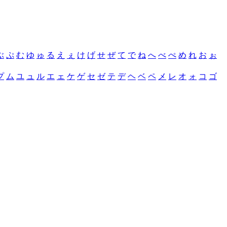
ぶ
ぷ
む
ゆ
ゅ
る
え
ぇ
け
げ
せ
ぜ
て
で
ね
へ
べ
ぺ
め
れ
お
ぉ
プ
ム
ユ
ュ
ル
エ
ェ
ケ
ゲ
セ
ゼ
テ
デ
ヘ
ベ
ペ
メ
レ
オ
ォ
コ
ゴ