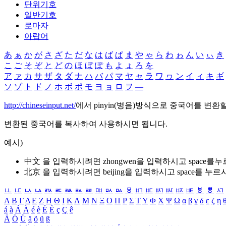
단위기호
일반기호
로마자
아랍어
あ
ぁ
か
が
さ
ざ
た
だ
な
は
ば
ぱ
ま
や
ゃ
ら
わ
ゎ
ん
い
ぃ
き
こ
ご
そ
ぞ
と
ど
の
ほ
ぼ
ぽ
も
よ
ょ
ろ
を
ア
ァ
カ
サ
ザ
タ
ダ
ナ
ハ
バ
パ
マ
ヤ
ャ
ラ
ワ
ヮ
ン
イ
ィ
キ
ギ
ソ
ゾ
ト
ド
ノ
ホ
ボ
ポ
モ
ヨ
ョ
ロ
ヲ
―
http://chineseinput.net/
에서 pinyin(병음)방식으로 중국어를 변환
변환된 중국어를 복사하여 사용하시면 됩니다.
예시)
中文 을 입력하시려면
zhongwen
을 입력하시고 space를
北京 을 입력하시려면
beijing
을 입력하시고 space를 누르
ㅥ
ㅦ
ㅧ
ㅨ
ㅩ
ㅪ
ㅫ
ㅬ
ㅭ
ㅮ
ㅯ
ㅰ
ㅱ
ㅲ
ㅳ
ㅴ
ㅵ
ㅶ
ㅷ
ㅸ
ㅹ
ㅺ
Α
Β
Γ
Δ
Ε
Ζ
Η
Θ
Ι
Κ
Λ
Μ
Ν
Ξ
Ο
Π
Ρ
Σ
Τ
Υ
Φ
Χ
Ψ
Ω
α
β
γ
δ
ε
ζ
η
á
à
Á
À
é
è
É
È
ç
Ç
ê
Ä
Ö
Ü
ä
ö
ü
ß