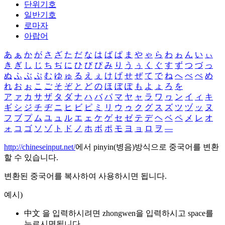
단위기호
일반기호
로마자
아랍어
あ
ぁ
か
が
さ
ざ
た
だ
な
は
ば
ぱ
ま
や
ゃ
ら
わ
ゎ
ん
い
ぃ
き
ぎ
し
じ
ち
ぢ
に
ひ
び
ぴ
み
り
う
ぅ
く
ぐ
す
ず
つ
づ
っ
ぬ
ふ
ぶ
ぷ
む
ゆ
ゅ
る
え
ぇ
け
げ
せ
ぜ
て
で
ね
へ
べ
ぺ
め
れ
お
ぉ
こ
ご
そ
ぞ
と
ど
の
ほ
ぼ
ぽ
も
よ
ょ
ろ
を
ア
ァ
カ
サ
ザ
タ
ダ
ナ
ハ
バ
パ
マ
ヤ
ャ
ラ
ワ
ヮ
ン
イ
ィ
キ
ギ
シ
ジ
チ
ヂ
ニ
ヒ
ビ
ピ
ミ
リ
ウ
ゥ
ク
グ
ス
ズ
ツ
ヅ
ッ
ヌ
フ
ブ
プ
ム
ユ
ュ
ル
エ
ェ
ケ
ゲ
セ
ゼ
テ
デ
ヘ
ベ
ペ
メ
レ
オ
ォ
コ
ゴ
ソ
ゾ
ト
ド
ノ
ホ
ボ
ポ
モ
ヨ
ョ
ロ
ヲ
―
http://chineseinput.net/
에서 pinyin(병음)방식으로 중국어를 변환
할 수 있습니다.
변환된 중국어를 복사하여 사용하시면 됩니다.
예시)
中文 을 입력하시려면
zhongwen
을 입력하시고 space를
누르시면됩니다.