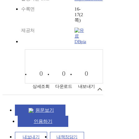
수록면
16-
17(2
쪽)
제공처
DBpia
0
0
0
상세조회
다운로드
내보내기
원문보기
인용하기
내보내기
내책장담기