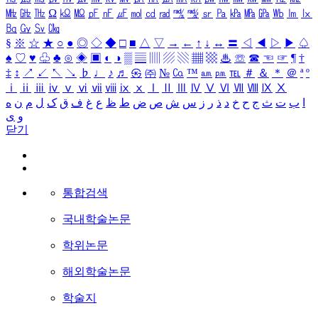
㎒
㎓
㎔
Ω
㏀
㏁
㎊
㎋
㎌
㏖
㏅
㎭
㎮
㎯
㏛
㎩
㎪
㎫
㎬
㏝
㏐
㏓
㏃
㏉
㏜
㏆
§
※
☆
★
○
●
◎
◇
◆
□
■
△
▽
→
←
↑
↓
↔
〓
◁
◀
▷
▶
♤
♠
♡
♥
♧
♣
⊙
◈
▣
◐
◑
▒
▤
▥
▨
▧
▦
▩
♨
☏
☎
☜
☞
¶
†
‡
↕
↗
↙
↖
↘
♭
♩
♪
♬
㉿
㈜
№
㏇
™
㏂
㏘
℡
＃
＆
＊
＠
ª
º
ⅰ
ⅱ
ⅲ
ⅳ
ⅴ
ⅵ
ⅶ
ⅷ
ⅸ
ⅹ
Ⅰ
Ⅱ
Ⅲ
Ⅳ
Ⅴ
Ⅵ
Ⅶ
Ⅷ
Ⅸ
Ⅹ
ا
ب
ت
ث
ج
ح
خ
د
ذ
ر
ز
س
ش
ص
ض
ط
ظ
ع
غ
ف
ق
ک
ل
م
ن
ه
و
ی
닫기
통합검색
국내학술논문
학위논문
해외학술논문
학술지