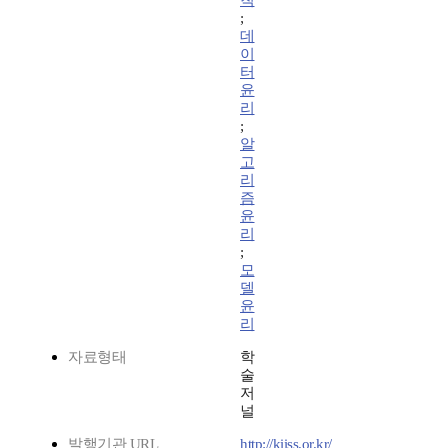
칙
;
데
이
터
윤
리
;
알
고
리
즘
윤
리
;
모
델
윤
리
자료형태
학
술
저
널
발행기관 URL
http://kiiss.or.kr/