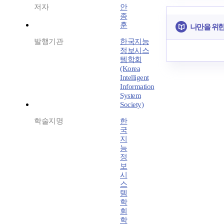
저자
안
종
훈
나만을 위
발행기관
한국지능
정보시스
템학회
(Korea
Intelligent
Information
System
Society)
학술지명
한
국
지
능
정
보
시
스
템
학
회
학