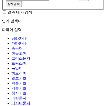
상세검색
결과 내 재검색
인기 검색어
다국어 입력
히라가나
가타카나
중국어
한글고어
그리스문자
프랑스어
독일어
히브리어
괄호기호
학술기호
기술기호
첨자기호
라틴문자
러시아문자