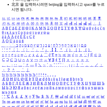
北京 을 입력하시려면
beijing
을 입력하시고 space를 누르
시면 됩니다.
ㅥ
ㅦ
ㅧ
ㅨ
ㅩ
ㅪ
ㅫ
ㅬ
ㅭ
ㅮ
ㅯ
ㅰ
ㅱ
ㅲ
ㅳ
ㅴ
ㅵ
ㅶ
ㅷ
ㅸ
ㅹ
ㅺ
ㅻ
ㅼ
ㅽ
ㅾ
ㅿ
ㆀ
ㆁ
ㆂ
ㆃ
ㆄ
ㆅ
ㆆ
ㆇ
ㆈ
ㆉ
ㆊ
ㆋ
ㆌ
ㆍ
ㆎ
Α
Β
Γ
Δ
Ε
Ζ
Η
Θ
Ι
Κ
Λ
Μ
Ν
Ξ
Ο
Π
Ρ
Σ
Τ
Υ
Φ
Χ
Ψ
Ω
α
β
γ
δ
ε
ζ
η
θ
ι
κ
λ
μ
ν
ξ
ο
π
ρ
σ
τ
υ
φ
χ
ψ
ω
á
à
Á
À
é
è
É
È
ç
Ç
ê
Ä
Ö
Ü
ä
ö
ü
ß
ְ
ֳ
ֲ
ֱ
ָ
ַ
ֵ
ֶ
ִ
ֹ
ּ
ֻ
ׂ
ׁ
ּ
ב
ה
נ
מ
צ
ת
ץ
ש
ד
ג
כ
ע
י
ח
ל
ך
ף
ק
ר
א
ט
ו
ן
ם
פ
‘
’
“
”
〔
〕
〈
〉
「
」
『
』
【
】
＂
（
）
［
］
｛
｝
±
×
÷
≠
≤
≥
∞
∴
♂
♀
∠
⊥
⌒
∂
∇
≡
≒
≪
≫
√
∽
∝
∵
∫
∬
∈
∋
⊆
⊇
⊂
⊃
∪
∩
∧
∨
￢
⇒
⇔
∀
∃
∮
∑
∏
＋
－
＜
＝
＞
、
。
·
‥
…
¨
〃
―
∥
＼
∼
´
～
ˇ
˘
˝
˚
˙
¸
˛
¡
¿
ː
！
＇
，
．
／
：
；
？
＾
＿
｀
｜
½
⅓
⅔
¼
¾
⅛
⅜
⅝
⅞
¹
²
³
⁴
ⁿ
₁
₂
₃
₄
Æ
Ð
Ħ
Ĳ
Ł
Ø
Œ
Þ
Ŧ
Ŋ
æ
đ
ð
ħ
ı
ĳ
ĸ
ŀ
ł
ø
œ
ß
þ
ŧ
ŋ
ŉ
А
Б
В
Г
Д
Е
Ё
Ж
З
И
Й
К
Л
М
Н
О
П
Р
С
Т
У
Ф
Х
Ц
Ч
Ш
Щ
Ъ
Ы
Ь
Э
Ю
Я
а
б
в
г
д
е
ё
ж
з
и
й
к
л
м
н
о
п
р
с
т
у
ф
х
ц
ч
ш
щ
ъ
ы
ь
э
ю
я
′
″
℃
Å
￠
￡
￥
¤
℉
‰
＄
％
Ｆ
￦
㎕
㎖
㎗
ℓ
㎘
㏄
㎣
㎤
㎥
㎦
㎙
㎚
㎛
㎜
㎝
㎞
㎟
㎠
㎡
㎢
㏊
㎍
㎎
㎏
㏏
㎈
㎉
㏈
㎧
㎨
㎰
㎱
㎲
㎳
㎴
㎵
㎶
㎷
㎸
㎹
㎀
㎁
㎂
㎃
㎄
㎺
㎻
㎽
㎾
㎿
㎐
㎑