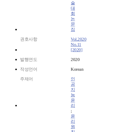
술
대
회
논
문
집
권호사항
Vol.2020
No.11
[2020]
발행연도
2020
작성언어
Korean
주제어
인
공
지
능
윤
리
;
윤
리
원