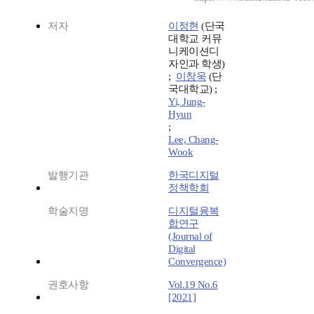
저자
이정현
(단국
대학교 커뮤
니케이션디
자인과 학생)
;
이창욱
(단
국대학교) ;
Yi, Jung-
Hyun
;
Lee, Chang-
Wook
발행기관
한국디지털
정책학회
학술지명
디지털융복
합연구
(Journal of
Digital
Convergence)
권호사항
Vol.19 No.6
[2021]