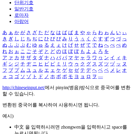
단위기호
일반기호
로마자
아랍어
あ
ぁ
か
が
さ
ざ
た
だ
な
は
ば
ぱ
ま
や
ゃ
ら
わ
ゎ
ん
い
ぃ
き
ぎ
し
じ
ち
ぢ
に
ひ
び
ぴ
み
り
う
ぅ
く
ぐ
す
ず
つ
づ
っ
ぬ
ふ
ぶ
ぷ
む
ゆ
ゅ
る
え
ぇ
け
げ
せ
ぜ
て
で
ね
へ
べ
ぺ
め
れ
お
ぉ
こ
ご
そ
ぞ
と
ど
の
ほ
ぼ
ぽ
も
よ
ょ
ろ
を
ア
ァ
カ
サ
ザ
タ
ダ
ナ
ハ
バ
パ
マ
ヤ
ャ
ラ
ワ
ヮ
ン
イ
ィ
キ
ギ
シ
ジ
チ
ヂ
ニ
ヒ
ビ
ピ
ミ
リ
ウ
ゥ
ク
グ
ス
ズ
ツ
ヅ
ッ
ヌ
フ
ブ
プ
ム
ユ
ュ
ル
エ
ェ
ケ
ゲ
セ
ゼ
テ
デ
ヘ
ベ
ペ
メ
レ
オ
ォ
コ
ゴ
ソ
ゾ
ト
ド
ノ
ホ
ボ
ポ
モ
ヨ
ョ
ロ
ヲ
―
http://chineseinput.net/
에서 pinyin(병음)방식으로 중국어를 변환
할 수 있습니다.
변환된 중국어를 복사하여 사용하시면 됩니다.
예시)
中文 을 입력하시려면
zhongwen
을 입력하시고 space를
누르시면됩니다.