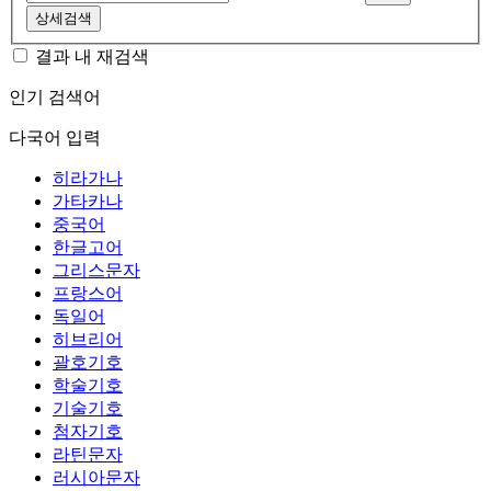
상세검색
결과 내 재검색
인기 검색어
다국어 입력
히라가나
가타카나
중국어
한글고어
그리스문자
프랑스어
독일어
히브리어
괄호기호
학술기호
기술기호
첨자기호
라틴문자
러시아문자