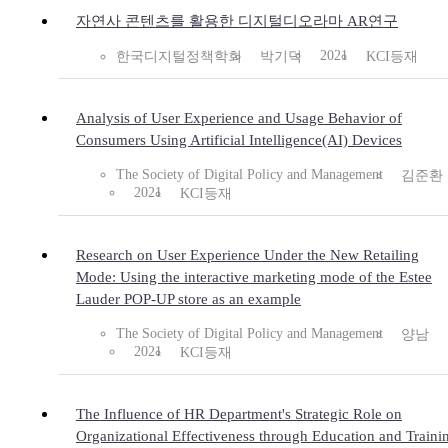
자연사 콘텐츠를 활용한 디지털디오라마 AR연구
2021
한국디지털정책학회
박기덕
KCI등재
Analysis of User Experience and Usage Behavior of
Consumers Using Artificial Intelligence(AI) Devices
The Society of Digital Policy and Management
김준환
2021
KCI등재
Research on User Experience Under the New Retailing
Mode: Using the interactive marketing mode of the Estee
Lauder POP-UP store as an example
The Society of Digital Policy and Management
양남
2021
KCI등재
The Influence of HR Department's Strategic Role on
Organizational Effectiveness through Education and Traini