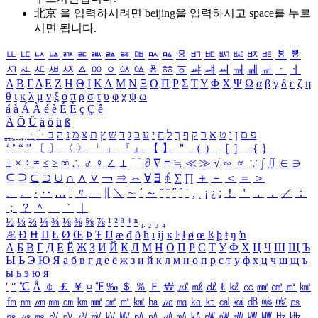
北京 을 입력하시려면
beijing
을 입력하시고 space를 누르
시면 됩니다.
ㅥ
ㅦ
ㅧ
ㅨ
ㅩ
ㅪ
ㅫ
ㅬ
ㅭ
ㅮ
ㅯ
ㅰ
ㅱ
ㅲ
ㅳ
ㅴ
ㅵ
ㅶ
ㅷ
ㅸ
ㅹ
ㅺ
ㅻ
ㅼ
ㅽ
ㅾ
ㅿ
ㆀ
ㆁ
ㆂ
ㆃ
ㆄ
ㆅ
ㆆ
ㆇ
ㆈ
ㆉ
ㆊ
ㆋ
ㆌ
ㆍ
ㆎ
Α
Β
Γ
Δ
Ε
Ζ
Η
Θ
Ι
Κ
Λ
Μ
Ν
Ξ
Ο
Π
Ρ
Σ
Τ
Υ
Φ
Χ
Ψ
Ω
α
β
γ
δ
ε
ζ
η
θ
ι
κ
λ
μ
ν
ξ
ο
π
ρ
σ
τ
υ
φ
χ
ψ
ω
á
à
Á
À
é
è
É
È
ç
Ç
ê
Ä
Ö
Ü
ä
ö
ü
ß
ְ
ֳ
ֲ
ֱ
ָ
ַ
ֵ
ֶ
ִ
ֹ
ּ
ֻ
ׂ
ׁ
ּ
ב
ה
נ
מ
צ
ת
ץ
ש
ד
ג
כ
ע
י
ח
ל
ך
ף
ק
ר
א
ט
ו
ן
ם
פ
‘
’
“
”
〔
〕
〈
〉
「
」
『
』
【
】
＂
（
）
［
］
｛
｝
±
×
÷
≠
≤
≥
∞
∴
♂
♀
∠
⊥
⌒
∂
∇
≡
≒
≪
≫
√
∽
∝
∵
∫
∬
∈
∋
⊆
⊇
⊂
⊃
∪
∩
∧
∨
￢
⇒
⇔
∀
∃
∮
∑
∏
＋
－
＜
＝
＞
、
。
·
‥
…
¨
〃
―
∥
＼
∼
´
～
ˇ
˘
˝
˚
˙
¸
˛
¡
¿
ː
！
＇
，
．
／
：
；
？
＾
＿
｀
｜
½
⅓
⅔
¼
¾
⅛
⅜
⅝
⅞
¹
²
³
⁴
ⁿ
₁
₂
₃
₄
Æ
Ð
Ħ
Ĳ
Ł
Ø
Œ
Þ
Ŧ
Ŋ
æ
đ
ð
ħ
ı
ĳ
ĸ
ŀ
ł
ø
œ
ß
þ
ŧ
ŋ
ŉ
А
Б
В
Г
Д
Е
Ё
Ж
З
И
Й
К
Л
М
Н
О
П
Р
С
Т
У
Ф
Х
Ц
Ч
Ш
Щ
Ъ
Ы
Ь
Э
Ю
Я
а
б
в
г
д
е
ё
ж
з
и
й
к
л
м
н
о
п
р
с
т
у
ф
х
ц
ч
ш
щ
ъ
ы
ь
э
ю
я
′
″
℃
Å
￠
￡
￥
¤
℉
‰
＄
％
Ｆ
￦
㎕
㎖
㎗
ℓ
㎘
㏄
㎣
㎤
㎥
㎦
㎙
㎚
㎛
㎜
㎝
㎞
㎟
㎠
㎡
㎢
㏊
㎍
㎎
㎏
㏏
㎈
㎉
㏈
㎧
㎨
㎰
㎱
㎲
㎳
㎴
㎵
㎶
㎷
㎸
㎹
㎀
㎁
㎂
㎃
㎄
㎺
㎻
㎽
㎾
㎿
㎐
㎑