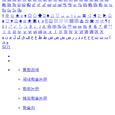
㎒
㎓
㎔
Ω
㏀
㏁
㎊
㎋
㎌
㏖
㏅
㎭
㎮
㎯
㏛
㎩
㎪
㎫
㎬
㏝
㏐
㏓
㏃
㏉
㏜
㏆
§
※
☆
★
○
●
◎
◇
◆
□
■
△
▽
→
←
↑
↓
↔
〓
◁
◀
▷
▶
♤
♠
♡
♥
♧
♣
⊙
◈
▣
◐
◑
▒
▤
▥
▨
▧
▦
▩
♨
☏
☎
☜
☞
¶
†
‡
↕
↗
↙
↖
↘
♭
♩
♪
♬
㉿
㈜
№
㏇
™
㏂
㏘
℡
＃
＆
＊
＠
ª
º
ⅰ
ⅱ
ⅲ
ⅳ
ⅴ
ⅵ
ⅶ
ⅷ
ⅸ
ⅹ
Ⅰ
Ⅱ
Ⅲ
Ⅳ
Ⅴ
Ⅵ
Ⅶ
Ⅷ
Ⅸ
Ⅹ
ا
ب
ت
ث
ج
ح
خ
د
ذ
ر
ز
س
ش
ص
ض
ط
ظ
ع
غ
ف
ق
ک
ل
م
ن
ه
و
ی
닫기
통합검색
국내학술논문
학위논문
해외학술논문
학술지