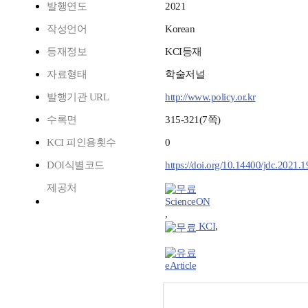
발행연도
2021
작성언어
Korean
등재정보
KCI등재
자료형태
학술저널
발행기관 URL
http://www.policy.or.kr
수록면
315-321(7쪽)
KCI 피인용횟수
0
DOI식별코드
https://doi.org/10.14400/jdc.2021.1
제공처
ScienceON
,
KCI
,
eArticle