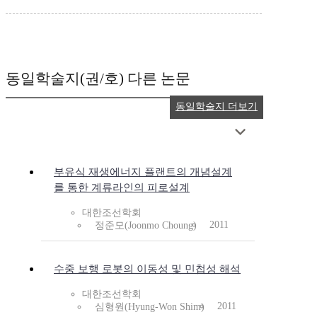
동일학술지(권/호) 다른 논문
동일학술지 더보기
부유식 재생에너지 플랜트의 개념설계
를 통한 계류라인의 피로설계
대한조선학회
2011
정준모(Joonmo Choung)
수중 보행 로봇의 이동성 및 민첩성 해석
대한조선학회
2011
심형원(Hyung-Won Shim)