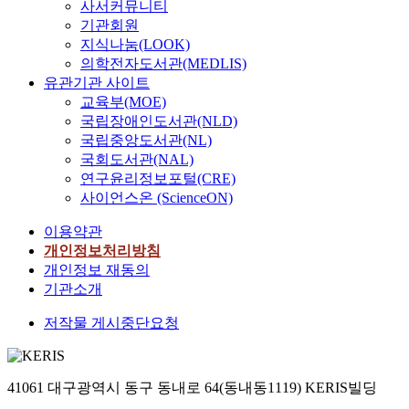
사서커뮤니티
기관회원
지식나눔(LOOK)
의학전자도서관(MEDLIS)
유관기관 사이트
교육부(MOE)
국립장애인도서관(NLD)
국립중앙도서관(NL)
국회도서관(NAL)
연구윤리정보포털(CRE)
사이언스온 (ScienceON)
이용약관
개인정보처리방침
개인정보 재동의
기관소개
저작물 게시중단요청
41061 대구광역시 동구 동내로 64(동내동1119) KERIS빌딩