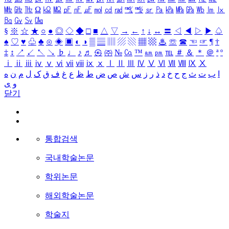
㎒
㎓
㎔
Ω
㏀
㏁
㎊
㎋
㎌
㏖
㏅
㎭
㎮
㎯
㏛
㎩
㎪
㎫
㎬
㏝
㏐
㏓
㏃
㏉
㏜
㏆
§
※
☆
★
○
●
◎
◇
◆
□
■
△
▽
→
←
↑
↓
↔
〓
◁
◀
▷
▶
♤
♠
♡
♥
♧
♣
⊙
◈
▣
◐
◑
▒
▤
▥
▨
▧
▦
▩
♨
☏
☎
☜
☞
¶
†
‡
↕
↗
↙
↖
↘
♭
♩
♪
♬
㉿
㈜
№
㏇
™
㏂
㏘
℡
＃
＆
＊
＠
ª
º
ⅰ
ⅱ
ⅲ
ⅳ
ⅴ
ⅵ
ⅶ
ⅷ
ⅸ
ⅹ
Ⅰ
Ⅱ
Ⅲ
Ⅳ
Ⅴ
Ⅵ
Ⅶ
Ⅷ
Ⅸ
Ⅹ
ا
ب
ت
ث
ج
ح
خ
د
ذ
ر
ز
س
ش
ص
ض
ط
ظ
ع
غ
ف
ق
ک
ل
م
ن
ه
و
ی
닫기
통합검색
국내학술논문
학위논문
해외학술논문
학술지