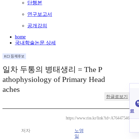
단행본
연구보고서
공개강의
home
국내학술논문 상세
일차 두통의 병태생리 = The P
athophysiology of Primary Head
aches
한글로보기
료
https://www.riss.kr/link?id=A76447546
저자
노영
일