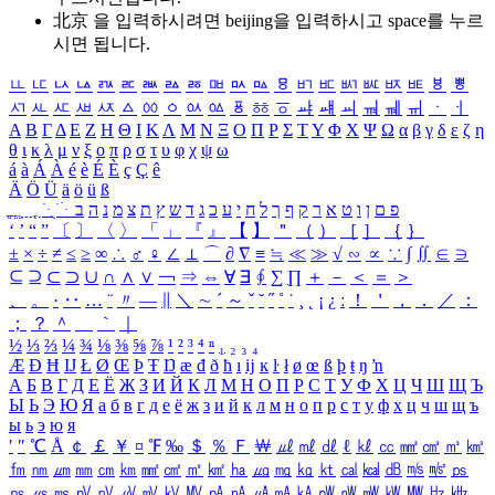
北京 을 입력하시려면
beijing
을 입력하시고 space를 누르
시면 됩니다.
ㅥ
ㅦ
ㅧ
ㅨ
ㅩ
ㅪ
ㅫ
ㅬ
ㅭ
ㅮ
ㅯ
ㅰ
ㅱ
ㅲ
ㅳ
ㅴ
ㅵ
ㅶ
ㅷ
ㅸ
ㅹ
ㅺ
ㅻ
ㅼ
ㅽ
ㅾ
ㅿ
ㆀ
ㆁ
ㆂ
ㆃ
ㆄ
ㆅ
ㆆ
ㆇ
ㆈ
ㆉ
ㆊ
ㆋ
ㆌ
ㆍ
ㆎ
Α
Β
Γ
Δ
Ε
Ζ
Η
Θ
Ι
Κ
Λ
Μ
Ν
Ξ
Ο
Π
Ρ
Σ
Τ
Υ
Φ
Χ
Ψ
Ω
α
β
γ
δ
ε
ζ
η
θ
ι
κ
λ
μ
ν
ξ
ο
π
ρ
σ
τ
υ
φ
χ
ψ
ω
á
à
Á
À
é
è
É
È
ç
Ç
ê
Ä
Ö
Ü
ä
ö
ü
ß
ְ
ֳ
ֲ
ֱ
ָ
ַ
ֵ
ֶ
ִ
ֹ
ּ
ֻ
ׂ
ׁ
ּ
ב
ה
נ
מ
צ
ת
ץ
ש
ד
ג
כ
ע
י
ח
ל
ך
ף
ק
ר
א
ט
ו
ן
ם
פ
‘
’
“
”
〔
〕
〈
〉
「
」
『
』
【
】
＂
（
）
［
］
｛
｝
±
×
÷
≠
≤
≥
∞
∴
♂
♀
∠
⊥
⌒
∂
∇
≡
≒
≪
≫
√
∽
∝
∵
∫
∬
∈
∋
⊆
⊇
⊂
⊃
∪
∩
∧
∨
￢
⇒
⇔
∀
∃
∮
∑
∏
＋
－
＜
＝
＞
、
。
·
‥
…
¨
〃
―
∥
＼
∼
´
～
ˇ
˘
˝
˚
˙
¸
˛
¡
¿
ː
！
＇
，
．
／
：
；
？
＾
＿
｀
｜
½
⅓
⅔
¼
¾
⅛
⅜
⅝
⅞
¹
²
³
⁴
ⁿ
₁
₂
₃
₄
Æ
Ð
Ħ
Ĳ
Ł
Ø
Œ
Þ
Ŧ
Ŋ
æ
đ
ð
ħ
ı
ĳ
ĸ
ŀ
ł
ø
œ
ß
þ
ŧ
ŋ
ŉ
А
Б
В
Г
Д
Е
Ё
Ж
З
И
Й
К
Л
М
Н
О
П
Р
С
Т
У
Ф
Х
Ц
Ч
Ш
Щ
Ъ
Ы
Ь
Э
Ю
Я
а
б
в
г
д
е
ё
ж
з
и
й
к
л
м
н
о
п
р
с
т
у
ф
х
ц
ч
ш
щ
ъ
ы
ь
э
ю
я
′
″
℃
Å
￠
￡
￥
¤
℉
‰
＄
％
Ｆ
￦
㎕
㎖
㎗
ℓ
㎘
㏄
㎣
㎤
㎥
㎦
㎙
㎚
㎛
㎜
㎝
㎞
㎟
㎠
㎡
㎢
㏊
㎍
㎎
㎏
㏏
㎈
㎉
㏈
㎧
㎨
㎰
㎱
㎲
㎳
㎴
㎵
㎶
㎷
㎸
㎹
㎀
㎁
㎂
㎃
㎄
㎺
㎻
㎽
㎾
㎿
㎐
㎑