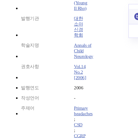
(Young
Il Rho)
발행기관
대한
소아
신경
학회
학술지명
Annals of
Child
Neurology
권호사항
Vol.14
No.2
[2006]
발행연도
2006
작성언어
-
주제어
Primary
headaches
;
CSD
;
CGRP