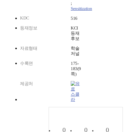
;
Sensitization
KDC
516
등재정보
KCI
등재
후보
자료형태
학술
저널
수록면
175-
183(9
쪽)
제공처
스콜
라
0
0
0