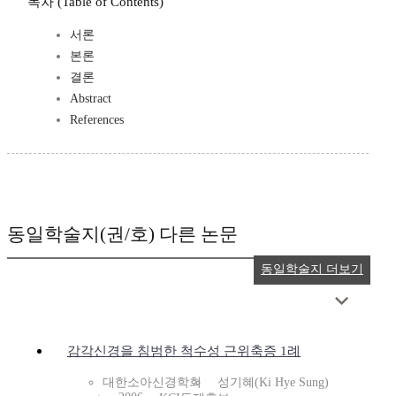
목차 (Table of Contents)
서론
본론
결론
Abstract
References
동일학술지(권/호) 다른 논문
동일학술지 더보기
감각신경을 침범한 척수성 근위축증 1례
대한소아신경학회
성기혜(Ki Hye Sung)