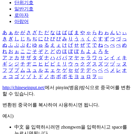
단위기호
일반기호
로마자
아랍어
あ
ぁ
か
が
さ
ざ
た
だ
な
は
ば
ぱ
ま
や
ゃ
ら
わ
ゎ
ん
い
ぃ
き
ぎ
し
じ
ち
ぢ
に
ひ
び
ぴ
み
り
う
ぅ
く
ぐ
す
ず
つ
づ
っ
ぬ
ふ
ぶ
ぷ
む
ゆ
ゅ
る
え
ぇ
け
げ
せ
ぜ
て
で
ね
へ
べ
ぺ
め
れ
お
ぉ
こ
ご
そ
ぞ
と
ど
の
ほ
ぼ
ぽ
も
よ
ょ
ろ
を
ア
ァ
カ
サ
ザ
タ
ダ
ナ
ハ
バ
パ
マ
ヤ
ャ
ラ
ワ
ヮ
ン
イ
ィ
キ
ギ
シ
ジ
チ
ヂ
ニ
ヒ
ビ
ピ
ミ
リ
ウ
ゥ
ク
グ
ス
ズ
ツ
ヅ
ッ
ヌ
フ
ブ
プ
ム
ユ
ュ
ル
エ
ェ
ケ
ゲ
セ
ゼ
テ
デ
ヘ
ベ
ペ
メ
レ
オ
ォ
コ
ゴ
ソ
ゾ
ト
ド
ノ
ホ
ボ
ポ
モ
ヨ
ョ
ロ
ヲ
―
http://chineseinput.net/
에서 pinyin(병음)방식으로 중국어를 변환
할 수 있습니다.
변환된 중국어를 복사하여 사용하시면 됩니다.
예시)
中文 을 입력하시려면
zhongwen
을 입력하시고 space를
누르시면됩니다.