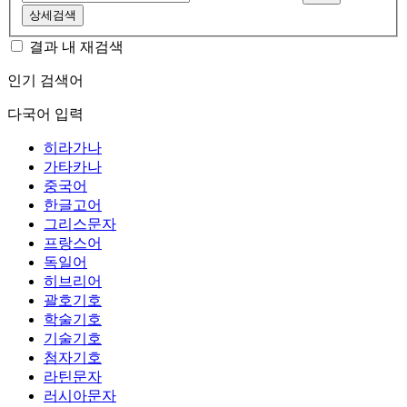
상세검색
결과 내 재검색
인기 검색어
다국어 입력
히라가나
가타카나
중국어
한글고어
그리스문자
프랑스어
독일어
히브리어
괄호기호
학술기호
기술기호
첨자기호
라틴문자
러시아문자