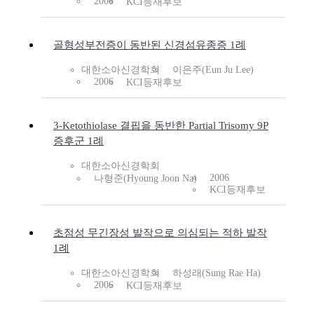
2006
KCI등재후보
골형성부전증이 동반된 신경섬유종증 1례
대한소아신경학회
이은주(Eun Ju Lee)
2006
KCI등재후보
3-Ketothiolase 결핍을 동반한 Partial Trisomy 9P
증후군 1례
대한소아신경학회
2006
나형준(Hyoung Joon Na)
KCI등재후보
초점성 무긴장성 발작으로 의심되는 적하 발작
1례
대한소아신경학회
하성래(Sung Rae Ha)
2006
KCI등재후보