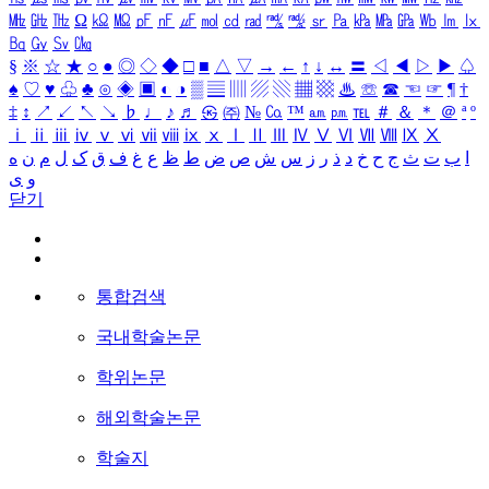
㎒
㎓
㎔
Ω
㏀
㏁
㎊
㎋
㎌
㏖
㏅
㎭
㎮
㎯
㏛
㎩
㎪
㎫
㎬
㏝
㏐
㏓
㏃
㏉
㏜
㏆
§
※
☆
★
○
●
◎
◇
◆
□
■
△
▽
→
←
↑
↓
↔
〓
◁
◀
▷
▶
♤
♠
♡
♥
♧
♣
⊙
◈
▣
◐
◑
▒
▤
▥
▨
▧
▦
▩
♨
☏
☎
☜
☞
¶
†
‡
↕
↗
↙
↖
↘
♭
♩
♪
♬
㉿
㈜
№
㏇
™
㏂
㏘
℡
＃
＆
＊
＠
ª
º
ⅰ
ⅱ
ⅲ
ⅳ
ⅴ
ⅵ
ⅶ
ⅷ
ⅸ
ⅹ
Ⅰ
Ⅱ
Ⅲ
Ⅳ
Ⅴ
Ⅵ
Ⅶ
Ⅷ
Ⅸ
Ⅹ
ا
ب
ت
ث
ج
ح
خ
د
ذ
ر
ز
س
ش
ص
ض
ط
ظ
ع
غ
ف
ق
ک
ل
م
ن
ه
و
ی
닫기
통합검색
국내학술논문
학위논문
해외학술논문
학술지