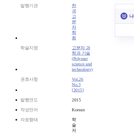
발행기관
한
국
나
고
분
자
학
회
학술지명
고분자 과
학과 기술
(Polymer
science and
technology)
권호사항
Vol.26
No.3
[2015]
발행연도
2015
작성언어
Korean
자료형태
학
술
저