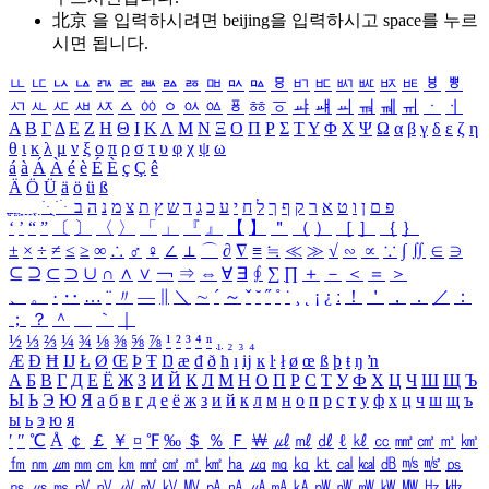
北京 을 입력하시려면
beijing
을 입력하시고 space를 누르
시면 됩니다.
ㅥ
ㅦ
ㅧ
ㅨ
ㅩ
ㅪ
ㅫ
ㅬ
ㅭ
ㅮ
ㅯ
ㅰ
ㅱ
ㅲ
ㅳ
ㅴ
ㅵ
ㅶ
ㅷ
ㅸ
ㅹ
ㅺ
ㅻ
ㅼ
ㅽ
ㅾ
ㅿ
ㆀ
ㆁ
ㆂ
ㆃ
ㆄ
ㆅ
ㆆ
ㆇ
ㆈ
ㆉ
ㆊ
ㆋ
ㆌ
ㆍ
ㆎ
Α
Β
Γ
Δ
Ε
Ζ
Η
Θ
Ι
Κ
Λ
Μ
Ν
Ξ
Ο
Π
Ρ
Σ
Τ
Υ
Φ
Χ
Ψ
Ω
α
β
γ
δ
ε
ζ
η
θ
ι
κ
λ
μ
ν
ξ
ο
π
ρ
σ
τ
υ
φ
χ
ψ
ω
á
à
Á
À
é
è
É
È
ç
Ç
ê
Ä
Ö
Ü
ä
ö
ü
ß
ְ
ֳ
ֲ
ֱ
ָ
ַ
ֵ
ֶ
ִ
ֹ
ּ
ֻ
ׂ
ׁ
ּ
ב
ה
נ
מ
צ
ת
ץ
ש
ד
ג
כ
ע
י
ח
ל
ך
ף
ק
ר
א
ט
ו
ן
ם
פ
‘
’
“
”
〔
〕
〈
〉
「
」
『
』
【
】
＂
（
）
［
］
｛
｝
±
×
÷
≠
≤
≥
∞
∴
♂
♀
∠
⊥
⌒
∂
∇
≡
≒
≪
≫
√
∽
∝
∵
∫
∬
∈
∋
⊆
⊇
⊂
⊃
∪
∩
∧
∨
￢
⇒
⇔
∀
∃
∮
∑
∏
＋
－
＜
＝
＞
、
。
·
‥
…
¨
〃
―
∥
＼
∼
´
～
ˇ
˘
˝
˚
˙
¸
˛
¡
¿
ː
！
＇
，
．
／
：
；
？
＾
＿
｀
｜
½
⅓
⅔
¼
¾
⅛
⅜
⅝
⅞
¹
²
³
⁴
ⁿ
₁
₂
₃
₄
Æ
Ð
Ħ
Ĳ
Ł
Ø
Œ
Þ
Ŧ
Ŋ
æ
đ
ð
ħ
ı
ĳ
ĸ
ŀ
ł
ø
œ
ß
þ
ŧ
ŋ
ŉ
А
Б
В
Г
Д
Е
Ё
Ж
З
И
Й
К
Л
М
Н
О
П
Р
С
Т
У
Ф
Х
Ц
Ч
Ш
Щ
Ъ
Ы
Ь
Э
Ю
Я
а
б
в
г
д
е
ё
ж
з
и
й
к
л
м
н
о
п
р
с
т
у
ф
х
ц
ч
ш
щ
ъ
ы
ь
э
ю
я
′
″
℃
Å
￠
￡
￥
¤
℉
‰
＄
％
Ｆ
￦
㎕
㎖
㎗
ℓ
㎘
㏄
㎣
㎤
㎥
㎦
㎙
㎚
㎛
㎜
㎝
㎞
㎟
㎠
㎡
㎢
㏊
㎍
㎎
㎏
㏏
㎈
㎉
㏈
㎧
㎨
㎰
㎱
㎲
㎳
㎴
㎵
㎶
㎷
㎸
㎹
㎀
㎁
㎂
㎃
㎄
㎺
㎻
㎽
㎾
㎿
㎐
㎑