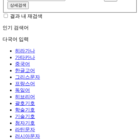
상세검색
결과 내 재검색
인기 검색어
다국어 입력
히라가나
가타카나
중국어
한글고어
그리스문자
프랑스어
독일어
히브리어
괄호기호
학술기호
기술기호
첨자기호
라틴문자
러시아문자