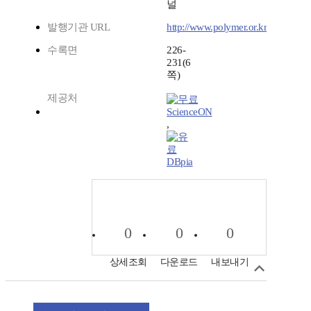
널
발행기관 URL
http://www.polymer.or.kr
수록면
226-
231(6
쪽)
제공처
ScienceON
,
DBpia
0
0
0
상세조회
다운로드
내보내기