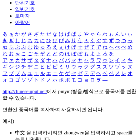
단위기호
일반기호
로마자
아랍어
あ
ぁ
か
が
さ
ざ
た
だ
な
は
ば
ぱ
ま
や
ゃ
ら
わ
ゎ
ん
い
ぃ
き
ぎ
し
じ
ち
ぢ
に
ひ
び
ぴ
み
り
う
ぅ
く
ぐ
す
ず
つ
づ
っ
ぬ
ふ
ぶ
ぷ
む
ゆ
ゅ
る
え
ぇ
け
げ
せ
ぜ
て
で
ね
へ
べ
ぺ
め
れ
お
ぉ
こ
ご
そ
ぞ
と
ど
の
ほ
ぼ
ぽ
も
よ
ょ
ろ
を
ア
ァ
カ
サ
ザ
タ
ダ
ナ
ハ
バ
パ
マ
ヤ
ャ
ラ
ワ
ヮ
ン
イ
ィ
キ
ギ
シ
ジ
チ
ヂ
ニ
ヒ
ビ
ピ
ミ
リ
ウ
ゥ
ク
グ
ス
ズ
ツ
ヅ
ッ
ヌ
フ
ブ
プ
ム
ユ
ュ
ル
エ
ェ
ケ
ゲ
セ
ゼ
テ
デ
ヘ
ベ
ペ
メ
レ
オ
ォ
コ
ゴ
ソ
ゾ
ト
ド
ノ
ホ
ボ
ポ
モ
ヨ
ョ
ロ
ヲ
―
http://chineseinput.net/
에서 pinyin(병음)방식으로 중국어를 변환
할 수 있습니다.
변환된 중국어를 복사하여 사용하시면 됩니다.
예시)
中文 을 입력하시려면
zhongwen
을 입력하시고 space를
누르시면됩니다.