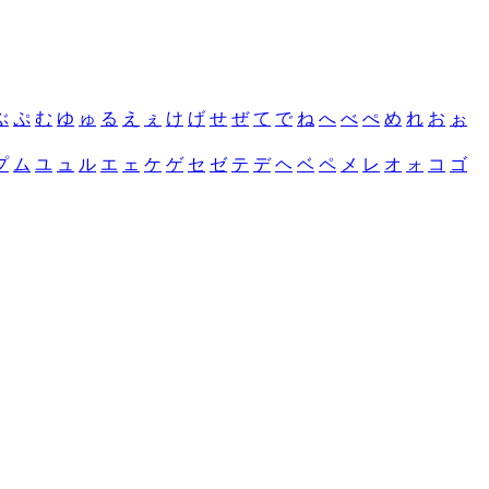
ぶ
ぷ
む
ゆ
ゅ
る
え
ぇ
け
げ
せ
ぜ
て
で
ね
へ
べ
ぺ
め
れ
お
ぉ
プ
ム
ユ
ュ
ル
エ
ェ
ケ
ゲ
セ
ゼ
テ
デ
ヘ
ベ
ペ
メ
レ
オ
ォ
コ
ゴ