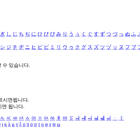
ぎ
し
じ
ち
ぢ
に
ひ
び
ぴ
み
り
う
ぅ
く
ぐ
す
ず
つ
づ
っ
ぬ
ふ
シ
ジ
チ
ヂ
ニ
ヒ
ビ
ピ
ミ
リ
ウ
ゥ
ク
グ
ス
ズ
ツ
ヅ
ッ
ヌ
フ
ブ
할 수 있습니다.
누르시면됩니다.
시면 됩니다.
ㅻ
ㅼ
ㅽ
ㅾ
ㅿ
ㆀ
ㆁ
ㆂ
ㆃ
ㆄ
ㆅ
ㆆ
ㆇ
ㆈ
ㆉ
ㆊ
ㆋ
ㆌ
ㆍ
ㆎ
θ
ι
κ
λ
μ
ν
ξ
ο
π
ρ
σ
τ
υ
φ
χ
ψ
ω