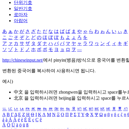
단위기호
일반기호
로마자
아랍어
あ
ぁ
か
が
さ
ざ
た
だ
な
は
ば
ぱ
ま
や
ゃ
ら
わ
ゎ
ん
い
ぃ
き
こ
ご
そ
ぞ
と
ど
の
ほ
ぼ
ぽ
も
よ
ょ
ろ
を
ア
ァ
カ
サ
ザ
タ
ダ
ナ
ハ
バ
パ
マ
ヤ
ャ
ラ
ワ
ヮ
ン
イ
ィ
キ
ギ
ソ
ゾ
ト
ド
ノ
ホ
ボ
ポ
モ
ヨ
ョ
ロ
ヲ
―
http://chineseinput.net/
에서 pinyin(병음)방식으로 중국어를 변환
변환된 중국어를 복사하여 사용하시면 됩니다.
예시)
中文 을 입력하시려면
zhongwen
을 입력하시고 space를
北京 을 입력하시려면
beijing
을 입력하시고 space를 누르
ㅥ
ㅦ
ㅧ
ㅨ
ㅩ
ㅪ
ㅫ
ㅬ
ㅭ
ㅮ
ㅯ
ㅰ
ㅱ
ㅲ
ㅳ
ㅴ
ㅵ
ㅶ
ㅷ
ㅸ
ㅹ
ㅺ
Α
Β
Γ
Δ
Ε
Ζ
Η
Θ
Ι
Κ
Λ
Μ
Ν
Ξ
Ο
Π
Ρ
Σ
Τ
Υ
Φ
Χ
Ψ
Ω
α
β
γ
δ
ε
ζ
η
á
à
Á
À
é
è
É
È
ç
Ç
ê
Ä
Ö
Ü
ä
ö
ü
ß