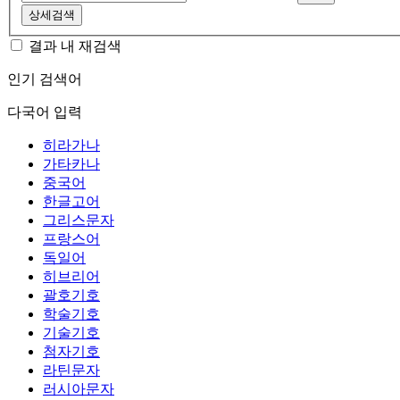
상세검색
결과 내 재검색
인기 검색어
다국어 입력
히라가나
가타카나
중국어
한글고어
그리스문자
프랑스어
독일어
히브리어
괄호기호
학술기호
기술기호
첨자기호
라틴문자
러시아문자