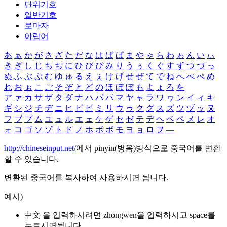
단위기호
일반기호
로마자
아랍어
あ
ぁ
か
が
さ
ざ
た
だ
な
は
ば
ぱ
ま
や
ゃ
ら
わ
ゎ
ん
い
ぃ
き
ぎ
し
じ
ち
ぢ
に
ひ
び
ぴ
み
り
う
ぅ
く
ぐ
す
ず
つ
づ
っ
ぬ
ふ
ぶ
ぷ
む
ゆ
ゅ
る
え
ぇ
け
げ
せ
ぜ
て
で
ね
へ
べ
ぺ
め
れ
お
ぉ
こ
ご
そ
ぞ
と
ど
の
ほ
ぼ
ぽ
も
よ
ょ
ろ
を
ア
ァ
カ
サ
ザ
タ
ダ
ナ
ハ
バ
パ
マ
ヤ
ャ
ラ
ワ
ヮ
ン
イ
ィ
キ
ギ
シ
ジ
チ
ヂ
ニ
ヒ
ビ
ピ
ミ
リ
ウ
ゥ
ク
グ
ス
ズ
ツ
ヅ
ッ
ヌ
フ
ブ
プ
ム
ユ
ュ
ル
エ
ェ
ケ
ゲ
セ
ゼ
テ
デ
ヘ
ベ
ペ
メ
レ
オ
ォ
コ
ゴ
ソ
ゾ
ト
ド
ノ
ホ
ボ
ポ
モ
ヨ
ョ
ロ
ヲ
―
http://chineseinput.net/
에서 pinyin(병음)방식으로 중국어를 변환
할 수 있습니다.
변환된 중국어를 복사하여 사용하시면 됩니다.
예시)
中文 을 입력하시려면
zhongwen
을 입력하시고 space를
누르시면됩니다.