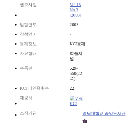
권호사항
Vol.15
No.3
[2003]
발행연도
2003
작성언어
-
등재정보
KCI등재
자료형태
학술저
널
수록면
529-
550(22
쪽)
KCI 피인용횟수
22
제공처
KCI
소장기관
영남대학교 중앙도서관