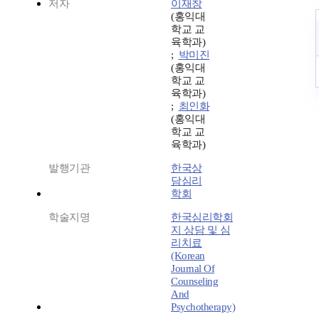
저자
이재창
(홍익대
학교 교
육학과)
;
박미진
(홍익대
학교 교
육학과)
;
최인화
(홍익대
학교 교
육학과)
발행기관
한국상
담심리
학회
학술지명
한국심리학회
지 상담 및 심
리치료
(Korean
Journal Of
Counseling
And
Psychotherapy)