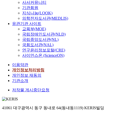
사서커뮤니티
기관회원
지식나눔(LOOK)
의학전자도서관(MEDLIS)
유관기관 사이트
교육부(MOE)
국립장애인도서관(NLD)
국립중앙도서관(NL)
국회도서관(NAL)
연구윤리정보포털(CRE)
사이언스온 (ScienceON)
이용약관
개인정보처리방침
개인정보 재동의
기관소개
저작물 게시중단요청
41061 대구광역시 동구 동내로 64(동내동1119) KERIS빌딩