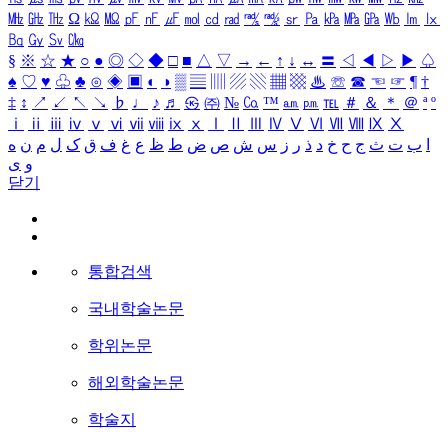
㎒
㎓
㎔
Ω
㏀
㏁
㎊
㎋
㎌
㏖
㏅
㎭
㎮
㎯
㏛
㎩
㎪
㎫
㎬
㏝
㏐
㏓
㏃
㏉
㏜
㏆
§
※
☆
★
○
●
◎
◇
◆
□
■
△
▽
→
←
↑
↓
↔
〓
◁
◀
▷
▶
♤
♠
♡
♥
♧
♣
⊙
◈
▣
◐
◑
▒
▤
▥
▨
▧
▦
▩
♨
☏
☎
☜
☞
¶
†
‡
↕
↗
↙
↖
↘
♭
♩
♪
♬
㉿
㈜
№
㏇
™
㏂
㏘
℡
＃
＆
＊
＠
ª
º
ⅰ
ⅱ
ⅲ
ⅳ
ⅴ
ⅵ
ⅶ
ⅷ
ⅸ
ⅹ
Ⅰ
Ⅱ
Ⅲ
Ⅳ
Ⅴ
Ⅵ
Ⅶ
Ⅷ
Ⅸ
Ⅹ
ا
ب
ت
ث
ج
ح
خ
د
ذ
ر
ز
س
ش
ص
ض
ط
ظ
ع
غ
ف
ق
ک
ل
م
ن
ه
و
ی
닫기
통합검색
국내학술논문
학위논문
해외학술논문
학술지