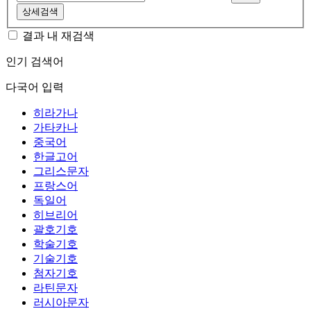
상세검색
결과 내 재검색
인기 검색어
다국어 입력
히라가나
가타카나
중국어
한글고어
그리스문자
프랑스어
독일어
히브리어
괄호기호
학술기호
기술기호
첨자기호
라틴문자
러시아문자