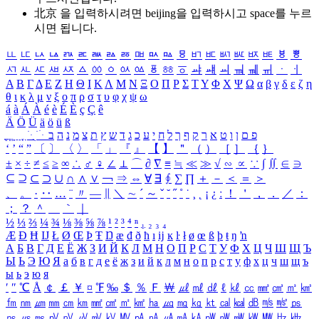
北京 을 입력하시려면
beijing
을 입력하시고 space를 누르
시면 됩니다.
ㅥ
ㅦ
ㅧ
ㅨ
ㅩ
ㅪ
ㅫ
ㅬ
ㅭ
ㅮ
ㅯ
ㅰ
ㅱ
ㅲ
ㅳ
ㅴ
ㅵ
ㅶ
ㅷ
ㅸ
ㅹ
ㅺ
ㅻ
ㅼ
ㅽ
ㅾ
ㅿ
ㆀ
ㆁ
ㆂ
ㆃ
ㆄ
ㆅ
ㆆ
ㆇ
ㆈ
ㆉ
ㆊ
ㆋ
ㆌ
ㆍ
ㆎ
Α
Β
Γ
Δ
Ε
Ζ
Η
Θ
Ι
Κ
Λ
Μ
Ν
Ξ
Ο
Π
Ρ
Σ
Τ
Υ
Φ
Χ
Ψ
Ω
α
β
γ
δ
ε
ζ
η
θ
ι
κ
λ
μ
ν
ξ
ο
π
ρ
σ
τ
υ
φ
χ
ψ
ω
á
à
Á
À
é
è
É
È
ç
Ç
ê
Ä
Ö
Ü
ä
ö
ü
ß
ְ
ֳ
ֲ
ֱ
ָ
ַ
ֵ
ֶ
ִ
ֹ
ּ
ֻ
ׂ
ׁ
ּ
ב
ה
נ
מ
צ
ת
ץ
ש
ד
ג
כ
ע
י
ח
ל
ך
ף
ק
ר
א
ט
ו
ן
ם
פ
‘
’
“
”
〔
〕
〈
〉
「
」
『
』
【
】
＂
（
）
［
］
｛
｝
±
×
÷
≠
≤
≥
∞
∴
♂
♀
∠
⊥
⌒
∂
∇
≡
≒
≪
≫
√
∽
∝
∵
∫
∬
∈
∋
⊆
⊇
⊂
⊃
∪
∩
∧
∨
￢
⇒
⇔
∀
∃
∮
∑
∏
＋
－
＜
＝
＞
、
。
·
‥
…
¨
〃
―
∥
＼
∼
´
～
ˇ
˘
˝
˚
˙
¸
˛
¡
¿
ː
！
＇
，
．
／
：
；
？
＾
＿
｀
｜
½
⅓
⅔
¼
¾
⅛
⅜
⅝
⅞
¹
²
³
⁴
ⁿ
₁
₂
₃
₄
Æ
Ð
Ħ
Ĳ
Ł
Ø
Œ
Þ
Ŧ
Ŋ
æ
đ
ð
ħ
ı
ĳ
ĸ
ŀ
ł
ø
œ
ß
þ
ŧ
ŋ
ŉ
А
Б
В
Г
Д
Е
Ё
Ж
З
И
Й
К
Л
М
Н
О
П
Р
С
Т
У
Ф
Х
Ц
Ч
Ш
Щ
Ъ
Ы
Ь
Э
Ю
Я
а
б
в
г
д
е
ё
ж
з
и
й
к
л
м
н
о
п
р
с
т
у
ф
х
ц
ч
ш
щ
ъ
ы
ь
э
ю
я
′
″
℃
Å
￠
￡
￥
¤
℉
‰
＄
％
Ｆ
￦
㎕
㎖
㎗
ℓ
㎘
㏄
㎣
㎤
㎥
㎦
㎙
㎚
㎛
㎜
㎝
㎞
㎟
㎠
㎡
㎢
㏊
㎍
㎎
㎏
㏏
㎈
㎉
㏈
㎧
㎨
㎰
㎱
㎲
㎳
㎴
㎵
㎶
㎷
㎸
㎹
㎀
㎁
㎂
㎃
㎄
㎺
㎻
㎽
㎾
㎿
㎐
㎑