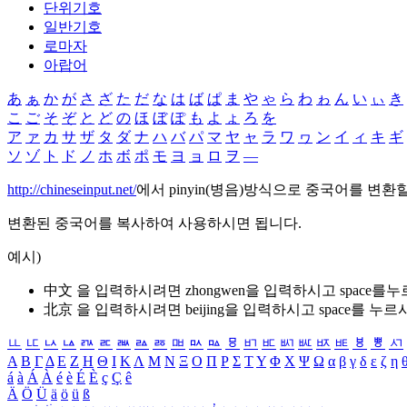
단위기호
일반기호
로마자
아랍어
あ
ぁ
か
が
さ
ざ
た
だ
な
は
ば
ぱ
ま
や
ゃ
ら
わ
ゎ
ん
い
ぃ
き
こ
ご
そ
ぞ
と
ど
の
ほ
ぼ
ぽ
も
よ
ょ
ろ
を
ア
ァ
カ
サ
ザ
タ
ダ
ナ
ハ
バ
パ
マ
ヤ
ャ
ラ
ワ
ヮ
ン
イ
ィ
キ
ギ
ソ
ゾ
ト
ド
ノ
ホ
ボ
ポ
モ
ヨ
ョ
ロ
ヲ
―
http://chineseinput.net/
에서 pinyin(병음)방식으로 중국어를 변환
변환된 중국어를 복사하여 사용하시면 됩니다.
예시)
中文 을 입력하시려면
zhongwen
을 입력하시고 space를
北京 을 입력하시려면
beijing
을 입력하시고 space를 누르
ㅥ
ㅦ
ㅧ
ㅨ
ㅩ
ㅪ
ㅫ
ㅬ
ㅭ
ㅮ
ㅯ
ㅰ
ㅱ
ㅲ
ㅳ
ㅴ
ㅵ
ㅶ
ㅷ
ㅸ
ㅹ
ㅺ
Α
Β
Γ
Δ
Ε
Ζ
Η
Θ
Ι
Κ
Λ
Μ
Ν
Ξ
Ο
Π
Ρ
Σ
Τ
Υ
Φ
Χ
Ψ
Ω
α
β
γ
δ
ε
ζ
η
á
à
Á
À
é
è
É
È
ç
Ç
ê
Ä
Ö
Ü
ä
ö
ü
ß