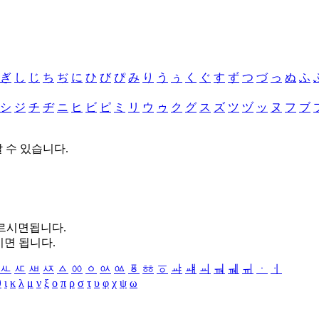
ぎ
し
じ
ち
ぢ
に
ひ
び
ぴ
み
り
う
ぅ
く
ぐ
す
ず
つ
づ
っ
ぬ
ふ
シ
ジ
チ
ヂ
ニ
ヒ
ビ
ピ
ミ
リ
ウ
ゥ
ク
グ
ス
ズ
ツ
ヅ
ッ
ヌ
フ
ブ
할 수 있습니다.
누르시면됩니다.
시면 됩니다.
ㅻ
ㅼ
ㅽ
ㅾ
ㅿ
ㆀ
ㆁ
ㆂ
ㆃ
ㆄ
ㆅ
ㆆ
ㆇ
ㆈ
ㆉ
ㆊ
ㆋ
ㆌ
ㆍ
ㆎ
θ
ι
κ
λ
μ
ν
ξ
ο
π
ρ
σ
τ
υ
φ
χ
ψ
ω