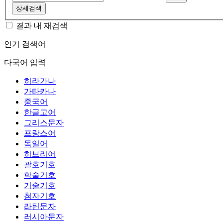
상세검색
결과 내 재검색
인기 검색어
다국어 입력
히라가나
가타카나
중국어
한글고어
그리스문자
프랑스어
독일어
히브리어
괄호기호
학술기호
기술기호
첨자기호
라틴문자
러시아문자