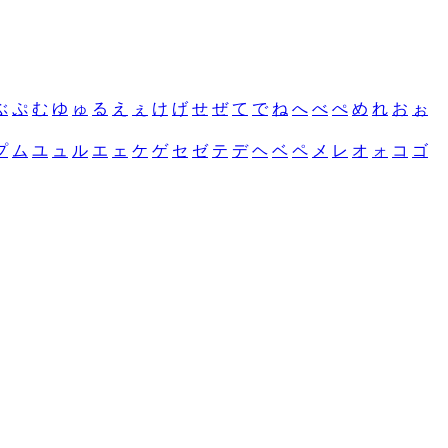
ぶ
ぷ
む
ゆ
ゅ
る
え
ぇ
け
げ
せ
ぜ
て
で
ね
へ
べ
ぺ
め
れ
お
ぉ
プ
ム
ユ
ュ
ル
エ
ェ
ケ
ゲ
セ
ゼ
テ
デ
ヘ
ベ
ペ
メ
レ
オ
ォ
コ
ゴ