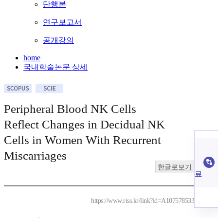
단행본
연구보고서
공개강의
home
국내학술논문 상세
Peripheral Blood NK Cells
Reflect Changes in Decidual NK
Cells in Women With Recurrent
Miscarriages
한글로보기
료
https://www.riss.kr/link?id=A107578533