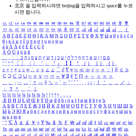
北京 을 입력하시려면
beijing
을 입력하시고 space를 누르
시면 됩니다.
ㅥ
ㅦ
ㅧ
ㅨ
ㅩ
ㅪ
ㅫ
ㅬ
ㅭ
ㅮ
ㅯ
ㅰ
ㅱ
ㅲ
ㅳ
ㅴ
ㅵ
ㅶ
ㅷ
ㅸ
ㅹ
ㅺ
ㅻ
ㅼ
ㅽ
ㅾ
ㅿ
ㆀ
ㆁ
ㆂ
ㆃ
ㆄ
ㆅ
ㆆ
ㆇ
ㆈ
ㆉ
ㆊ
ㆋ
ㆌ
ㆍ
ㆎ
Α
Β
Γ
Δ
Ε
Ζ
Η
Θ
Ι
Κ
Λ
Μ
Ν
Ξ
Ο
Π
Ρ
Σ
Τ
Υ
Φ
Χ
Ψ
Ω
α
β
γ
δ
ε
ζ
η
θ
ι
κ
λ
μ
ν
ξ
ο
π
ρ
σ
τ
υ
φ
χ
ψ
ω
á
à
Á
À
é
è
É
È
ç
Ç
ê
Ä
Ö
Ü
ä
ö
ü
ß
ְ
ֳ
ֲ
ֱ
ָ
ַ
ֵ
ֶ
ִ
ֹ
ּ
ֻ
ׂ
ׁ
ּ
ב
ה
נ
מ
צ
ת
ץ
ש
ד
ג
כ
ע
י
ח
ל
ך
ף
ק
ר
א
ט
ו
ן
ם
פ
‘
’
“
”
〔
〕
〈
〉
「
」
『
』
【
】
＂
（
）
［
］
｛
｝
±
×
÷
≠
≤
≥
∞
∴
♂
♀
∠
⊥
⌒
∂
∇
≡
≒
≪
≫
√
∽
∝
∵
∫
∬
∈
∋
⊆
⊇
⊂
⊃
∪
∩
∧
∨
￢
⇒
⇔
∀
∃
∮
∑
∏
＋
－
＜
＝
＞
、
。
·
‥
…
¨
〃
―
∥
＼
∼
´
～
ˇ
˘
˝
˚
˙
¸
˛
¡
¿
ː
！
＇
，
．
／
：
；
？
＾
＿
｀
｜
½
⅓
⅔
¼
¾
⅛
⅜
⅝
⅞
¹
²
³
⁴
ⁿ
₁
₂
₃
₄
Æ
Ð
Ħ
Ĳ
Ł
Ø
Œ
Þ
Ŧ
Ŋ
æ
đ
ð
ħ
ı
ĳ
ĸ
ŀ
ł
ø
œ
ß
þ
ŧ
ŋ
ŉ
А
Б
В
Г
Д
Е
Ё
Ж
З
И
Й
К
Л
М
Н
О
П
Р
С
Т
У
Ф
Х
Ц
Ч
Ш
Щ
Ъ
Ы
Ь
Э
Ю
Я
а
б
в
г
д
е
ё
ж
з
и
й
к
л
м
н
о
п
р
с
т
у
ф
х
ц
ч
ш
щ
ъ
ы
ь
э
ю
я
′
″
℃
Å
￠
￡
￥
¤
℉
‰
＄
％
Ｆ
￦
㎕
㎖
㎗
ℓ
㎘
㏄
㎣
㎤
㎥
㎦
㎙
㎚
㎛
㎜
㎝
㎞
㎟
㎠
㎡
㎢
㏊
㎍
㎎
㎏
㏏
㎈
㎉
㏈
㎧
㎨
㎰
㎱
㎲
㎳
㎴
㎵
㎶
㎷
㎸
㎹
㎀
㎁
㎂
㎃
㎄
㎺
㎻
㎽
㎾
㎿
㎐
㎑