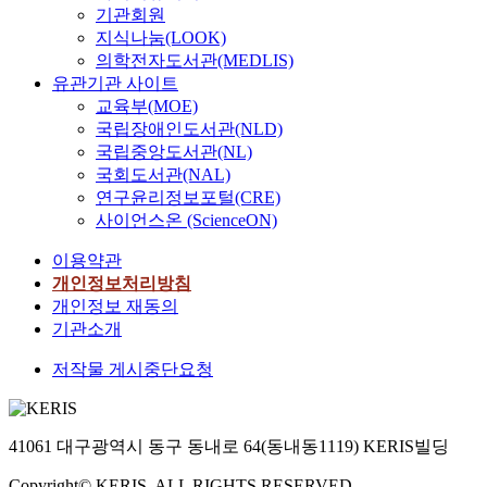
기관회원
지식나눔(LOOK)
의학전자도서관(MEDLIS)
유관기관 사이트
교육부(MOE)
국립장애인도서관(NLD)
국립중앙도서관(NL)
국회도서관(NAL)
연구윤리정보포털(CRE)
사이언스온 (ScienceON)
이용약관
개인정보처리방침
개인정보 재동의
기관소개
저작물 게시중단요청
41061 대구광역시 동구 동내로 64(동내동1119) KERIS빌딩
Copyright© KERIS. ALL RIGHTS RESERVED