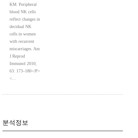
KM. Peripheral
blood NK cells
reflect changes in
decidual NK
cells in women
with recurrent
miscarriages. Am
J Reprod
Immunol 2010;
63: 173–180</P>
<...
분석정보