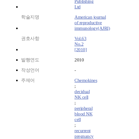
Publishing
Ltd
학술지명
American journal
of reproductive
immunology(AJRI)
권호사항
Vol.63
No.2
[2010]
발행연도
2010
작성언어
-
주제어
Chemokines
;
decidual
NK cell
;
peripheral
blood NK
cell
;
recurrent
pregnancy