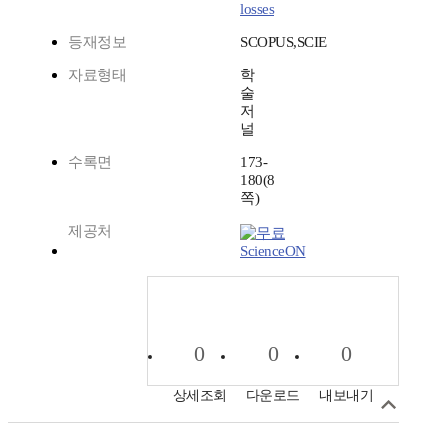
losses
등재정보
SCOPUS,SCIE
자료형태
학
술
저
널
수록면
173-
180(8
쪽)
제공처
ScienceON
0
0
0
상세조회
다운로드
내보내기