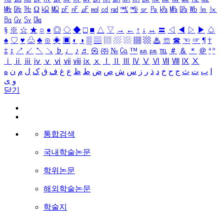
㎒
㎓
㎔
Ω
㏀
㏁
㎊
㎋
㎌
㏖
㏅
㎭
㎮
㎯
㏛
㎩
㎪
㎫
㎬
㏝
㏐
㏓
㏃
㏉
㏜
㏆
§
※
☆
★
○
●
◎
◇
◆
□
■
△
▽
→
←
↑
↓
↔
〓
◁
◀
▷
▶
♤
♠
♡
♥
♧
♣
⊙
◈
▣
◐
◑
▒
▤
▥
▨
▧
▦
▩
♨
☏
☎
☜
☞
¶
†
‡
↕
↗
↙
↖
↘
♭
♩
♪
♬
㉿
㈜
№
㏇
™
㏂
㏘
℡
＃
＆
＊
＠
ª
º
ⅰ
ⅱ
ⅲ
ⅳ
ⅴ
ⅵ
ⅶ
ⅷ
ⅸ
ⅹ
Ⅰ
Ⅱ
Ⅲ
Ⅳ
Ⅴ
Ⅵ
Ⅶ
Ⅷ
Ⅸ
Ⅹ
ا
ب
ت
ث
ج
ح
خ
د
ذ
ر
ز
س
ش
ص
ض
ط
ظ
ع
غ
ف
ق
ک
ل
م
ن
ه
و
ی
닫기
통합검색
국내학술논문
학위논문
해외학술논문
학술지