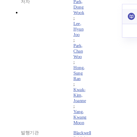
저자
Park,
Dong
Wook
;
Lee,
Hyun
Joo
;
Park,
Chan
Woo
;
Hong,
Sung
Ran
;
Kwak-
Kim,
Joanne
;
Yang,
Kwang
Moon
발행기관
Blackwell