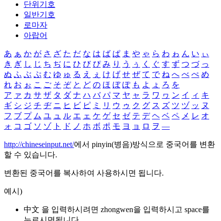
단위기호
일반기호
로마자
아랍어
あ
ぁ
か
が
さ
ざ
た
だ
な
は
ば
ぱ
ま
や
ゃ
ら
わ
ゎ
ん
い
ぃ
き
ぎ
し
じ
ち
ぢ
に
ひ
び
ぴ
み
り
う
ぅ
く
ぐ
す
ず
つ
づ
っ
ぬ
ふ
ぶ
ぷ
む
ゆ
ゅ
る
え
ぇ
け
げ
せ
ぜ
て
で
ね
へ
べ
ぺ
め
れ
お
ぉ
こ
ご
そ
ぞ
と
ど
の
ほ
ぼ
ぽ
も
よ
ょ
ろ
を
ア
ァ
カ
サ
ザ
タ
ダ
ナ
ハ
バ
パ
マ
ヤ
ャ
ラ
ワ
ヮ
ン
イ
ィ
キ
ギ
シ
ジ
チ
ヂ
ニ
ヒ
ビ
ピ
ミ
リ
ウ
ゥ
ク
グ
ス
ズ
ツ
ヅ
ッ
ヌ
フ
ブ
プ
ム
ユ
ュ
ル
エ
ェ
ケ
ゲ
セ
ゼ
テ
デ
ヘ
ベ
ペ
メ
レ
オ
ォ
コ
ゴ
ソ
ゾ
ト
ド
ノ
ホ
ボ
ポ
モ
ヨ
ョ
ロ
ヲ
―
http://chineseinput.net/
에서 pinyin(병음)방식으로 중국어를 변환
할 수 있습니다.
변환된 중국어를 복사하여 사용하시면 됩니다.
예시)
中文 을 입력하시려면
zhongwen
을 입력하시고 space를
누르시면됩니다.