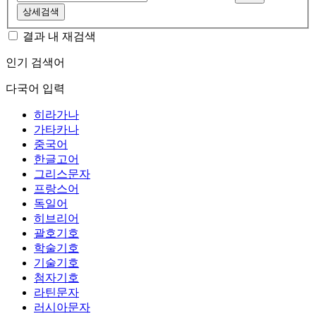
상세검색
결과 내 재검색
인기 검색어
다국어 입력
히라가나
가타카나
중국어
한글고어
그리스문자
프랑스어
독일어
히브리어
괄호기호
학술기호
기술기호
첨자기호
라틴문자
러시아문자