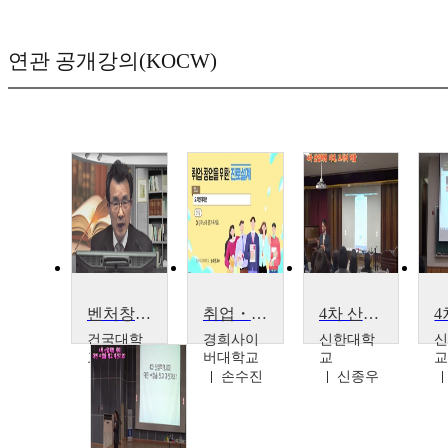
연관 공개강의(KOCW)
벤처창업 및 경영
취업・창업을위한진로설계
4차 산업혁명 시대, 교사의 역할(민락초등학교)
건국대학
경희사이
신한대학
교
버대학교
교
이철규
손수진
신종우