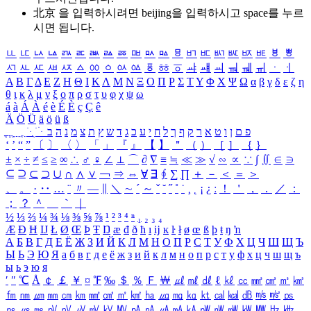
北京 을 입력하시려면
beijing
을 입력하시고 space를 누르
시면 됩니다.
ㅥ
ㅦ
ㅧ
ㅨ
ㅩ
ㅪ
ㅫ
ㅬ
ㅭ
ㅮ
ㅯ
ㅰ
ㅱ
ㅲ
ㅳ
ㅴ
ㅵ
ㅶ
ㅷ
ㅸ
ㅹ
ㅺ
ㅻ
ㅼ
ㅽ
ㅾ
ㅿ
ㆀ
ㆁ
ㆂ
ㆃ
ㆄ
ㆅ
ㆆ
ㆇ
ㆈ
ㆉ
ㆊ
ㆋ
ㆌ
ㆍ
ㆎ
Α
Β
Γ
Δ
Ε
Ζ
Η
Θ
Ι
Κ
Λ
Μ
Ν
Ξ
Ο
Π
Ρ
Σ
Τ
Υ
Φ
Χ
Ψ
Ω
α
β
γ
δ
ε
ζ
η
θ
ι
κ
λ
μ
ν
ξ
ο
π
ρ
σ
τ
υ
φ
χ
ψ
ω
á
à
Á
À
é
è
É
È
ç
Ç
ê
Ä
Ö
Ü
ä
ö
ü
ß
ְ
ֳ
ֲ
ֱ
ָ
ַ
ֵ
ֶ
ִ
ֹ
ּ
ֻ
ׂ
ׁ
ּ
ב
ה
נ
מ
צ
ת
ץ
ש
ד
ג
כ
ע
י
ח
ל
ך
ף
ק
ר
א
ט
ו
ן
ם
פ
‘
’
“
”
〔
〕
〈
〉
「
」
『
』
【
】
＂
（
）
［
］
｛
｝
±
×
÷
≠
≤
≥
∞
∴
♂
♀
∠
⊥
⌒
∂
∇
≡
≒
≪
≫
√
∽
∝
∵
∫
∬
∈
∋
⊆
⊇
⊂
⊃
∪
∩
∧
∨
￢
⇒
⇔
∀
∃
∮
∑
∏
＋
－
＜
＝
＞
、
。
·
‥
…
¨
〃
―
∥
＼
∼
´
～
ˇ
˘
˝
˚
˙
¸
˛
¡
¿
ː
！
＇
，
．
／
：
；
？
＾
＿
｀
｜
½
⅓
⅔
¼
¾
⅛
⅜
⅝
⅞
¹
²
³
⁴
ⁿ
₁
₂
₃
₄
Æ
Ð
Ħ
Ĳ
Ł
Ø
Œ
Þ
Ŧ
Ŋ
æ
đ
ð
ħ
ı
ĳ
ĸ
ŀ
ł
ø
œ
ß
þ
ŧ
ŋ
ŉ
А
Б
В
Г
Д
Е
Ё
Ж
З
И
Й
К
Л
М
Н
О
П
Р
С
Т
У
Ф
Х
Ц
Ч
Ш
Щ
Ъ
Ы
Ь
Э
Ю
Я
а
б
в
г
д
е
ё
ж
з
и
й
к
л
м
н
о
п
р
с
т
у
ф
х
ц
ч
ш
щ
ъ
ы
ь
э
ю
я
′
″
℃
Å
￠
￡
￥
¤
℉
‰
＄
％
Ｆ
￦
㎕
㎖
㎗
ℓ
㎘
㏄
㎣
㎤
㎥
㎦
㎙
㎚
㎛
㎜
㎝
㎞
㎟
㎠
㎡
㎢
㏊
㎍
㎎
㎏
㏏
㎈
㎉
㏈
㎧
㎨
㎰
㎱
㎲
㎳
㎴
㎵
㎶
㎷
㎸
㎹
㎀
㎁
㎂
㎃
㎄
㎺
㎻
㎽
㎾
㎿
㎐
㎑