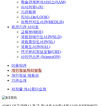
학술관계분석서비스(SAM)
사서커뮤니티
기관회원
지식나눔(LOOK)
의학전자도서관(MEDLIS)
유관기관 사이트
교육부(MOE)
국립장애인도서관(NLD)
국립중앙도서관(NL)
국회도서관(NAL)
연구윤리정보포털(CRE)
사이언스온 (ScienceON)
이용약관
개인정보처리방침
개인정보 재동의
기관소개
저작물 게시중단요청
41061 대구광역시 동구 동내로 64(동내동1119) KERIS빌딩