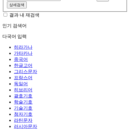
상세검색
결과 내 재검색
인기 검색어
다국어 입력
히라가나
가타카나
중국어
한글고어
그리스문자
프랑스어
독일어
히브리어
괄호기호
학술기호
기술기호
첨자기호
라틴문자
러시아문자