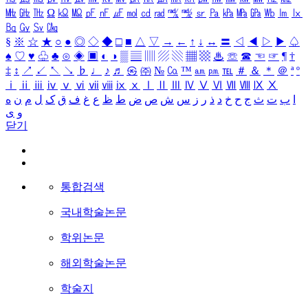
㎒
㎓
㎔
Ω
㏀
㏁
㎊
㎋
㎌
㏖
㏅
㎭
㎮
㎯
㏛
㎩
㎪
㎫
㎬
㏝
㏐
㏓
㏃
㏉
㏜
㏆
§
※
☆
★
○
●
◎
◇
◆
□
■
△
▽
→
←
↑
↓
↔
〓
◁
◀
▷
▶
♤
♠
♡
♥
♧
♣
⊙
◈
▣
◐
◑
▒
▤
▥
▨
▧
▦
▩
♨
☏
☎
☜
☞
¶
†
‡
↕
↗
↙
↖
↘
♭
♩
♪
♬
㉿
㈜
№
㏇
™
㏂
㏘
℡
＃
＆
＊
＠
ª
º
ⅰ
ⅱ
ⅲ
ⅳ
ⅴ
ⅵ
ⅶ
ⅷ
ⅸ
ⅹ
Ⅰ
Ⅱ
Ⅲ
Ⅳ
Ⅴ
Ⅵ
Ⅶ
Ⅷ
Ⅸ
Ⅹ
ا
ب
ت
ث
ج
ح
خ
د
ذ
ر
ز
س
ش
ص
ض
ط
ظ
ع
غ
ف
ق
ک
ل
م
ن
ه
و
ی
닫기
통합검색
국내학술논문
학위논문
해외학술논문
학술지