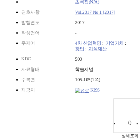
초록집(N/A)
권호사항
Vol.2017 No.1 [2017]
발행연도
2017
작성언어
-
주제어
4차 산업혁명
;
기업가치
;
창업
;
지식재산
KDC
500
자료형태
학술저널
수록면
105-105(1쪽)
제공처
KISS
0
상세조회