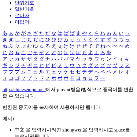
단위기호
일반기호
로마자
아랍어
あ
ぁ
か
が
さ
ざ
た
だ
な
は
ば
ぱ
ま
や
ゃ
ら
わ
ゎ
ん
い
ぃ
き
ぎ
し
じ
ち
ぢ
に
ひ
び
ぴ
み
り
う
ぅ
く
ぐ
す
ず
つ
づ
っ
ぬ
ふ
ぶ
ぷ
む
ゆ
ゅ
る
え
ぇ
け
げ
せ
ぜ
て
で
ね
へ
べ
ぺ
め
れ
お
ぉ
こ
ご
そ
ぞ
と
ど
の
ほ
ぼ
ぽ
も
よ
ょ
ろ
を
ア
ァ
カ
サ
ザ
タ
ダ
ナ
ハ
バ
パ
マ
ヤ
ャ
ラ
ワ
ヮ
ン
イ
ィ
キ
ギ
シ
ジ
チ
ヂ
ニ
ヒ
ビ
ピ
ミ
リ
ウ
ゥ
ク
グ
ス
ズ
ツ
ヅ
ッ
ヌ
フ
ブ
プ
ム
ユ
ュ
ル
エ
ェ
ケ
ゲ
セ
ゼ
テ
デ
ヘ
ベ
ペ
メ
レ
オ
ォ
コ
ゴ
ソ
ゾ
ト
ド
ノ
ホ
ボ
ポ
モ
ヨ
ョ
ロ
ヲ
―
http://chineseinput.net/
에서 pinyin(병음)방식으로 중국어를 변환
할 수 있습니다.
변환된 중국어를 복사하여 사용하시면 됩니다.
예시)
中文 을 입력하시려면
zhongwen
을 입력하시고 space를
누르시면됩니다.