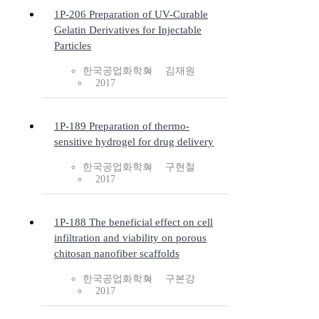
1P-206 Preparation of UV-Curable
Gelatin Derivatives for Injectable
Particles
한국공업화학회
김재원
2017
1P-189 Preparation of thermo-
sensitive hydrogel for drug delivery
한국공업화학회
구현철
2017
1P-188 The beneficial effect on cell
infiltration and viability on porous
chitosan nanofiber scaffolds
한국공업화학회
구본강
2017