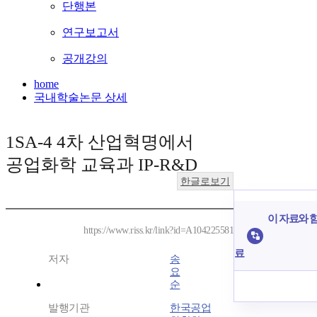
단행본
연구보고서
공개강의
home
국내학술논문 상세
1SA-4 4차 산업혁명에서
공업화학 교육과 IP-R&D
한글로보기
이 자료와 함
https://www.riss.kr/link?id=A104225581
료
저자
송
요
순
발행기관
한국공업