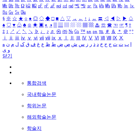
㎒
㎓
㎔
Ω
㏀
㏁
㎊
㎋
㎌
㏖
㏅
㎭
㎮
㎯
㏛
㎩
㎪
㎫
㎬
㏝
㏐
㏓
㏃
㏉
㏜
㏆
§
※
☆
★
○
●
◎
◇
◆
□
■
△
▽
→
←
↑
↓
↔
〓
◁
◀
▷
▶
♤
♠
♡
♥
♧
♣
⊙
◈
▣
◐
◑
▒
▤
▥
▨
▧
▦
▩
♨
☏
☎
☜
☞
¶
†
‡
↕
↗
↙
↖
↘
♭
♩
♪
♬
㉿
㈜
№
㏇
™
㏂
㏘
℡
＃
＆
＊
＠
ª
º
ⅰ
ⅱ
ⅲ
ⅳ
ⅴ
ⅵ
ⅶ
ⅷ
ⅸ
ⅹ
Ⅰ
Ⅱ
Ⅲ
Ⅳ
Ⅴ
Ⅵ
Ⅶ
Ⅷ
Ⅸ
Ⅹ
ا
ب
ت
ث
ج
ح
خ
د
ذ
ر
ز
س
ش
ص
ض
ط
ظ
ع
غ
ف
ق
ک
ل
م
ن
ه
و
ی
닫기
통합검색
국내학술논문
학위논문
해외학술논문
학술지