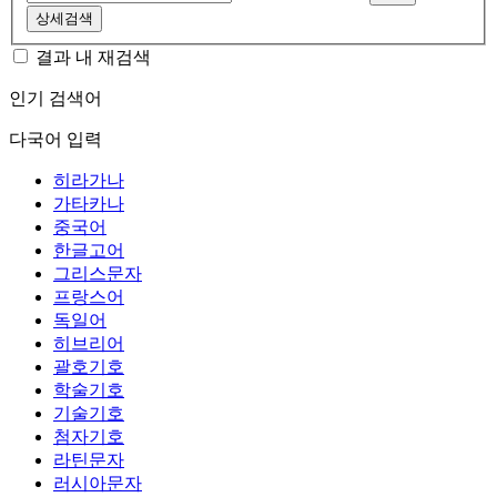
상세검색
결과 내 재검색
인기 검색어
다국어 입력
히라가나
가타카나
중국어
한글고어
그리스문자
프랑스어
독일어
히브리어
괄호기호
학술기호
기술기호
첨자기호
라틴문자
러시아문자