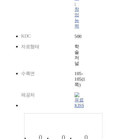
;
창
업
능
력
KDC
500
자료형태
학
술
저
널
수록면
105-
105(1
쪽)
제공처
KISS
0
0
0