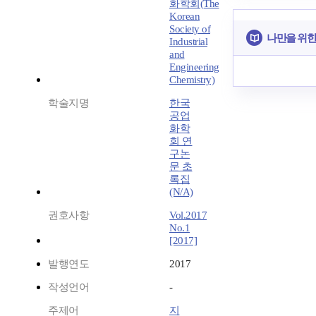
화학회(The
Korean
Society of
나만을 위한
Industrial
and
Engineering
Chemistry)
학술지명
한국
공업
화학
회 연
구논
문 초
록집
(N/A)
권호사항
Vol.2017
No.1
[2017]
발행연도
2017
작성언어
-
주제어
지