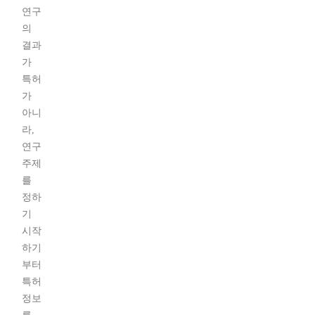
연구
의
결과
가
특허
가
아니
라,
연구
주제
를
정하
기
시작
하기
부터
특허
정보