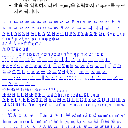
北京 을 입력하시려면
beijing
을 입력하시고 space를 누르
시면 됩니다.
ㅥ
ㅦ
ㅧ
ㅨ
ㅩ
ㅪ
ㅫ
ㅬ
ㅭ
ㅮ
ㅯ
ㅰ
ㅱ
ㅲ
ㅳ
ㅴ
ㅵ
ㅶ
ㅷ
ㅸ
ㅹ
ㅺ
ㅻ
ㅼ
ㅽ
ㅾ
ㅿ
ㆀ
ㆁ
ㆂ
ㆃ
ㆄ
ㆅ
ㆆ
ㆇ
ㆈ
ㆉ
ㆊ
ㆋ
ㆌ
ㆍ
ㆎ
Α
Β
Γ
Δ
Ε
Ζ
Η
Θ
Ι
Κ
Λ
Μ
Ν
Ξ
Ο
Π
Ρ
Σ
Τ
Υ
Φ
Χ
Ψ
Ω
α
β
γ
δ
ε
ζ
η
θ
ι
κ
λ
μ
ν
ξ
ο
π
ρ
σ
τ
υ
φ
χ
ψ
ω
á
à
Á
À
é
è
É
È
ç
Ç
ê
Ä
Ö
Ü
ä
ö
ü
ß
ְ
ֳ
ֲ
ֱ
ָ
ַ
ֵ
ֶ
ִ
ֹ
ּ
ֻ
ׂ
ׁ
ּ
ב
ה
נ
מ
צ
ת
ץ
ש
ד
ג
כ
ע
י
ח
ל
ך
ף
ק
ר
א
ט
ו
ן
ם
פ
‘
’
“
”
〔
〕
〈
〉
「
」
『
』
【
】
＂
（
）
［
］
｛
｝
±
×
÷
≠
≤
≥
∞
∴
♂
♀
∠
⊥
⌒
∂
∇
≡
≒
≪
≫
√
∽
∝
∵
∫
∬
∈
∋
⊆
⊇
⊂
⊃
∪
∩
∧
∨
￢
⇒
⇔
∀
∃
∮
∑
∏
＋
－
＜
＝
＞
、
。
·
‥
…
¨
〃
―
∥
＼
∼
´
～
ˇ
˘
˝
˚
˙
¸
˛
¡
¿
ː
！
＇
，
．
／
：
；
？
＾
＿
｀
｜
½
⅓
⅔
¼
¾
⅛
⅜
⅝
⅞
¹
²
³
⁴
ⁿ
₁
₂
₃
₄
Æ
Ð
Ħ
Ĳ
Ł
Ø
Œ
Þ
Ŧ
Ŋ
æ
đ
ð
ħ
ı
ĳ
ĸ
ŀ
ł
ø
œ
ß
þ
ŧ
ŋ
ŉ
А
Б
В
Г
Д
Е
Ё
Ж
З
И
Й
К
Л
М
Н
О
П
Р
С
Т
У
Ф
Х
Ц
Ч
Ш
Щ
Ъ
Ы
Ь
Э
Ю
Я
а
б
в
г
д
е
ё
ж
з
и
й
к
л
м
н
о
п
р
с
т
у
ф
х
ц
ч
ш
щ
ъ
ы
ь
э
ю
я
′
″
℃
Å
￠
￡
￥
¤
℉
‰
＄
％
Ｆ
￦
㎕
㎖
㎗
ℓ
㎘
㏄
㎣
㎤
㎥
㎦
㎙
㎚
㎛
㎜
㎝
㎞
㎟
㎠
㎡
㎢
㏊
㎍
㎎
㎏
㏏
㎈
㎉
㏈
㎧
㎨
㎰
㎱
㎲
㎳
㎴
㎵
㎶
㎷
㎸
㎹
㎀
㎁
㎂
㎃
㎄
㎺
㎻
㎽
㎾
㎿
㎐
㎑