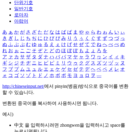
단위기호
일반기호
로마자
아랍어
あ
ぁ
か
が
さ
ざ
た
だ
な
は
ば
ぱ
ま
や
ゃ
ら
わ
ゎ
ん
い
ぃ
き
ぎ
し
じ
ち
ぢ
に
ひ
び
ぴ
み
り
う
ぅ
く
ぐ
す
ず
つ
づ
っ
ぬ
ふ
ぶ
ぷ
む
ゆ
ゅ
る
え
ぇ
け
げ
せ
ぜ
て
で
ね
へ
べ
ぺ
め
れ
お
ぉ
こ
ご
そ
ぞ
と
ど
の
ほ
ぼ
ぽ
も
よ
ょ
ろ
を
ア
ァ
カ
サ
ザ
タ
ダ
ナ
ハ
バ
パ
マ
ヤ
ャ
ラ
ワ
ヮ
ン
イ
ィ
キ
ギ
シ
ジ
チ
ヂ
ニ
ヒ
ビ
ピ
ミ
リ
ウ
ゥ
ク
グ
ス
ズ
ツ
ヅ
ッ
ヌ
フ
ブ
プ
ム
ユ
ュ
ル
エ
ェ
ケ
ゲ
セ
ゼ
テ
デ
ヘ
ベ
ペ
メ
レ
オ
ォ
コ
ゴ
ソ
ゾ
ト
ド
ノ
ホ
ボ
ポ
モ
ヨ
ョ
ロ
ヲ
―
http://chineseinput.net/
에서 pinyin(병음)방식으로 중국어를 변환
할 수 있습니다.
변환된 중국어를 복사하여 사용하시면 됩니다.
예시)
中文 을 입력하시려면
zhongwen
을 입력하시고 space를
누르시면됩니다.