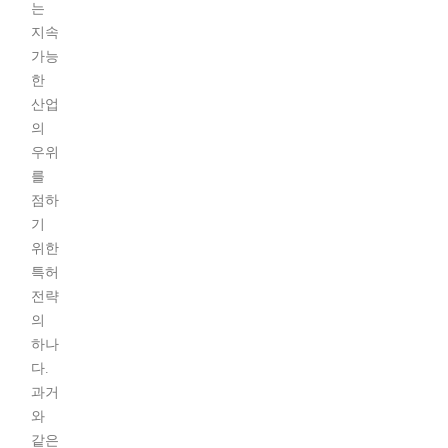
는
지속
가능
한
산업
의
우위
를
점하
기
위한
특허
전략
의
하나
다.
과거
와
같은