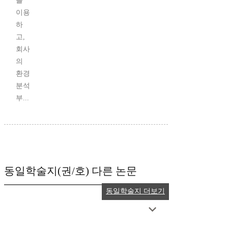
를
이용
하
고,
회사
의
환경
분석
부...
동일학술지(권/호) 다른 논문
동일학술지 더보기