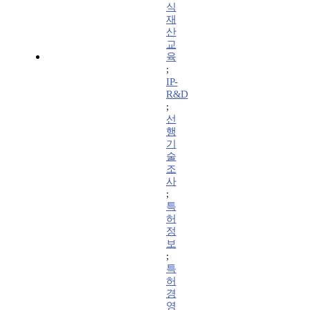
식
재
산
교
육
;
IP-
R&D
;
선
행
기
술
조
사
;
특
허
정
보
;
특
허
경
영